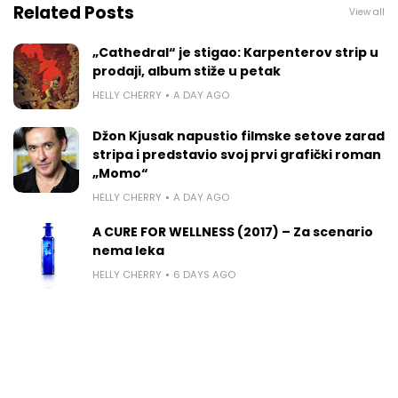
Related Posts
View all
„Cathedral“ je stigao: Karpenterov strip u
prodaji, album stiže u petak
HELLY CHERRY
A DAY AGO
Džon Kjusak napustio filmske setove zarad
stripa i predstavio svoj prvi grafički roman
„Momo“
HELLY CHERRY
A DAY AGO
A CURE FOR WELLNESS (2017) – Za scenario
nema leka
HELLY CHERRY
6 DAYS AGO