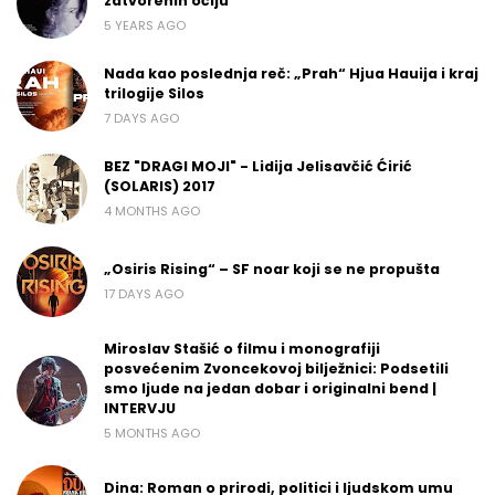
zatvorenih očiju“
5 YEARS AGO
Nada kao poslednja reč: „Prah“ Hjua Hauija i kraj
trilogije Silos
7 DAYS AGO
BEZ "DRAGI MOJI" - Lidija Jelisavčić Ćirić
(SOLARIS) 2017
4 MONTHS AGO
„Osiris Rising“ – SF noar koji se ne propušta
17 DAYS AGO
Miroslav Stašić o filmu i monografiji
posvećenim Zvoncekovoj bilježnici: Podsetili
smo ljude na jedan dobar i originalni bend |
INTERVJU
5 MONTHS AGO
Dina: Roman o prirodi, politici i ljudskom umu