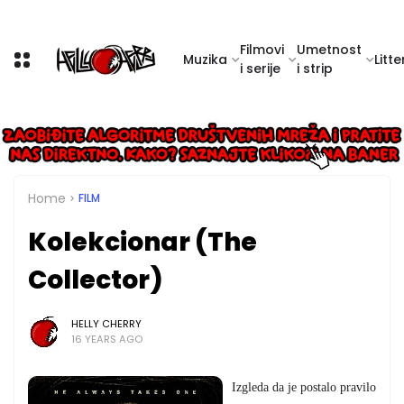
Filmovi
Umetnost
Muzika
Litte
i serije
i strip
Home
FILM
Kolekcionar (The
Collector)
HELLY CHERRY
16 YEARS AGO
Izgleda da je postalo pravilo