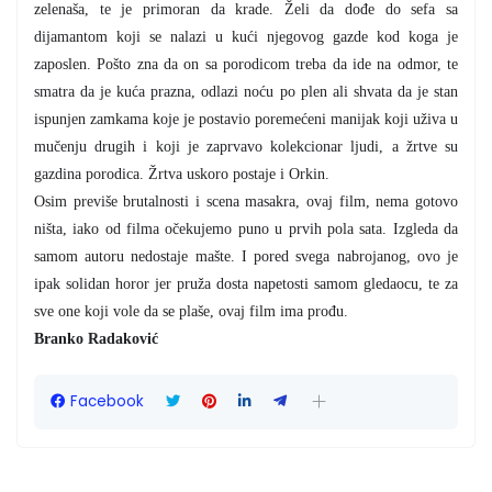
zelenaša, te je primoran da krade. Želi da dođe do sefa sa
dijamantom koji se nalazi u kući njegovog gazde kod koga je
zaposlen. Pošto zna da on sa porodicom treba da ide na odmor, te
smatra da je kuća prazna, odlazi noću po plen ali shvata da je stan
ispunjen zamkama koje je postavio poremećeni manijak koji uživa u
mučenju drugih i koji je zaprvavo kolekcionar ljudi, a žrtve su
gazdina porodica. Žrtva uskoro postaje i Orkin.
Osim previše brutalnosti i scena masakra, ovaj film, nema gotovo
ništa, iako od filma očekujemo puno u prvih pola sata. Izgleda da
samom autoru nedostaje mašte. I pored svega nabrojanog, ovo je
ipak solidan horor jer pruža dosta napetosti samom gledaocu, te za
sve one koji vole da se plaše, ovaj film ima prođu.
Branko Radaković
Facebook