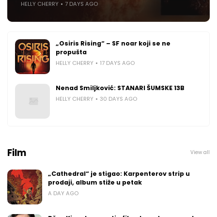
HELLY CHERRY
7 DAYS AGO
„Osiris Rising“ – SF noar koji se ne
propušta
HELLY CHERRY
17 DAYS AGO
Nenad Smiljković: STANARI ŠUMSKE 13B
HELLY CHERRY
30 DAYS AGO
Film
View all
„Cathedral“ je stigao: Karpenterov strip u
prodaji, album stiže u petak
A DAY AGO