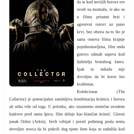
da se kod novijih horora sve
svodi na montažu, te ako su
u filmu prisutni brzi i
agresivni rezovi uz puno
krvi, bez obzira na to što je
sama osnova filma krajnje
pojednostavljena, film onda
gotovo odmah uspeva kod
ljubitelja brutalnog žanra.
Ipak to nekada nije
dovoljno da bi horor bio
kvalitetan.
Kolekcionar (The
Collector) je potencijalno zanimljiva kombinacija krimića i horora
ali ništa više od toga. U početku, ako izuzmemo mistične uvodene
kadrove pred samu špicu, film deluje kao klasičan krimić. Glavni
junak Orkin (Arkin), bivši robijaš i pored poštenog posla nema
dovoljno novca da bi pokrili dug njene žene koja se zadužila kod