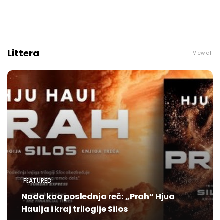
Littera
View all
FEATURED
Nada kao poslednja reč: „Prah“ Hjua
Hauija i kraj trilogije Silos