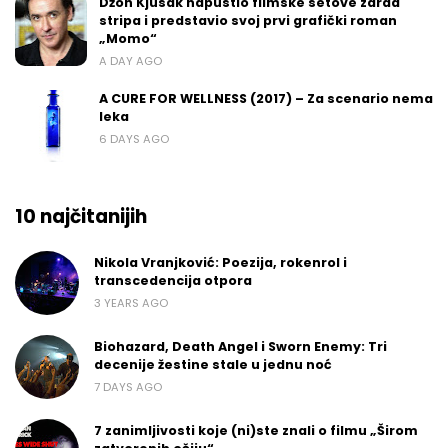
Džon Kjusak napustio filmske setove zarad
stripa i predstavio svoj prvi grafički roman
„Momo“
A DAY AGO
A CURE FOR WELLNESS (2017) – Za scenario nema
leka
6 DAYS AGO
10 najčitanijih
Nikola Vranjković: Poezija, rokenrol i
transcedencija otpora
3 YEARS AGO
Biohazard, Death Angel i Sworn Enemy: Tri
decenije žestine stale u jednu noć
7 DAYS AGO
7 zanimljivosti koje (ni)ste znali o filmu „Širom