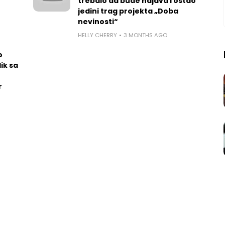
trebalo da bude najava i ostao
jedini trag projekta „Doba
nevinosti“
HELLY CHERRY
3 MONTHS AGO
o
ik sa
r