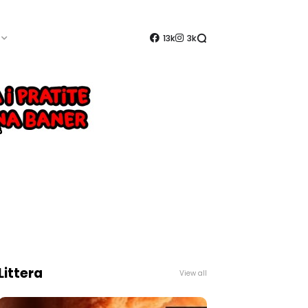
13k
3k
Littera
View all