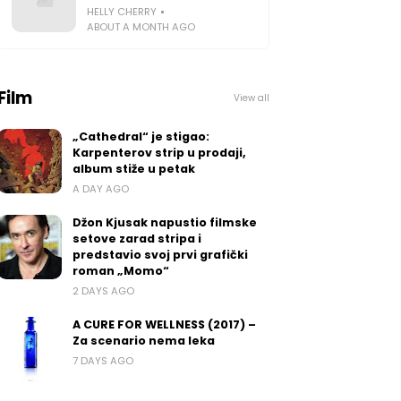
HELLY CHERRY
ABOUT A MONTH AGO
Film
View all
„Cathedral“ je stigao:
Karpenterov strip u prodaji,
album stiže u petak
A DAY AGO
Džon Kjusak napustio filmske
setove zarad stripa i
predstavio svoj prvi grafički
roman „Momo“
2 DAYS AGO
A CURE FOR WELLNESS (2017) –
Za scenario nema leka
7 DAYS AGO