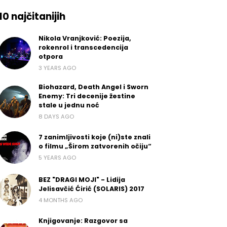
10 najčitanijih
Nikola Vranjković: Poezija,
rokenrol i transcedencija
otpora
3 YEARS AGO
Biohazard, Death Angel i Sworn
Enemy: Tri decenije žestine
stale u jednu noć
8 DAYS AGO
7 zanimljivosti koje (ni)ste znali
o filmu „Širom zatvorenih očiju“
5 YEARS AGO
BEZ "DRAGI MOJI" - Lidija
Jelisavčić Ćirić (SOLARIS) 2017
4 MONTHS AGO
Knjigovanje: Razgovor sa