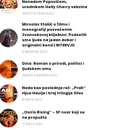
Nenadom Popovićem,
urednikom Helly Cherry vebzina
ABOUT A YEAR AGO
Miroslav Stašić o filmu i
monografiji posvećenim
Zvoncekovoj bilježnici: Podsetili
smo ljude na jedan dobar i
originalni bend | INTERVJU
5 MONTHS AGO
Dina: Roman o prirodi, politici i
ljudskom umu
ABOUT A MONTH AGO
Nada kao poslednja reč: „Prah“
Hjua Hauija i kraj trilogije Silos
8 DAYS AGO
„Osiris Rising“ – SF noar koji se
ne propušta
17 DAYS AGO