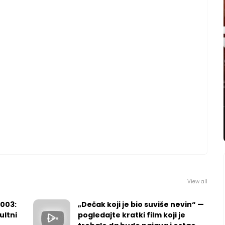
View all
2003:
„Dečak koji je bio suviše nevin“ —
ultni
pogledajte kratki film koji je