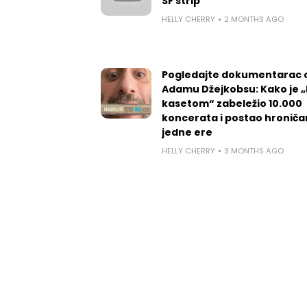
SF strip
HELLY CHERRY
2 MONTHS AGO
Pogledajte dokumentarac 
Adamu Džejkobsu: Kako je „l
kasetom“ zabeležio 10.000
koncerata i postao hroniča
jedne ere
HELLY CHERRY
3 MONTHS AGO