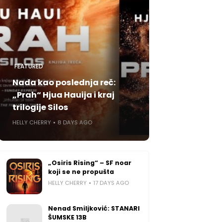
FEATURED
Nada kao poslednja reč:
„Prah“ Hjua Hauija i kraj
trilogije Silos
HELLY CHERRY
8 DAYS AGO
„Osiris Rising“ – SF noar
koji se ne propušta
HELLY CHERRY
17 DAYS AGO
Nenad Smiljković: STANARI
ŠUMSKE 13B