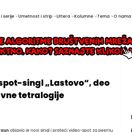
i serije
Umetnost i strip
Littera
Kolumne
Tema
O nama
spot-singl „Lastovo“, deo
vne tetralogije
raun
objavio je novi singl i prateći video-spot za pesmu