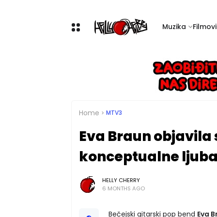
Muzika
Filmovi 
Home
MTV3
Eva Braun objavila 
konceptualne ljuba
HELLY CHERRY
6 MONTHS AGO
Bečejski gitarski pop bend
Eva B