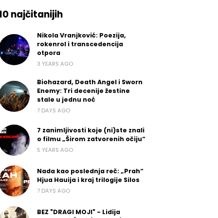
10 najčitanijih
Nikola Vranjković: Poezija,
rokenrol i transcedencija
otpora
3 YEARS AGO
Biohazard, Death Angel i Sworn
Enemy: Tri decenije žestine
stale u jednu noć
7 DAYS AGO
7 zanimljivosti koje (ni)ste znali
o filmu „Širom zatvorenih očiju“
5 YEARS AGO
Nada kao poslednja reč: „Prah“
Hjua Hauija i kraj trilogije Silos
7 DAYS AGO
BEZ "DRAGI MOJI" - Lidija