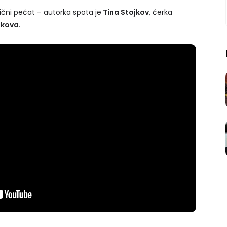
čni pečat – autorka spota je
Tina Stojkov
, ćerka
jkova
.