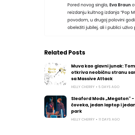
Pored novog singla,
Eva Braun
o
reizdanju kultnog izdanja “Pop Mu
povodom, u drugoj polovini godi
obeležiti jubilej, ali i publici už
Related Posts
Muva kao glavni junak: Tom
otkriva neobičnu stranu sa
sa Massive Attack
HELLY CHERRY
5 DAYS AGO
Sleaford Mods „Megaton" -
čoveka, jedan laptop i jedan
park
HELLY CHERRY
11 DAYS AGO