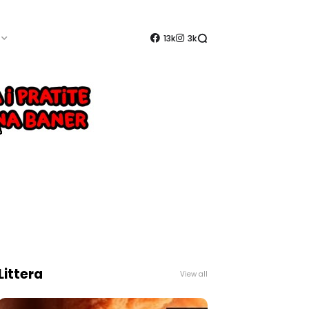
13k
3k
Littera
View all