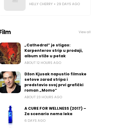
HELLY CHERRY
29 DAYS AGO
Film
View all
„Cathedral“ je stigao:
Karpenterov strip u prodaji,
album stiže u petak
ABOUT 12 HOURS AGO
Džon Kjusak napustio filmske
setove zarad stripa i
predstavio svoj prvi grafički
roman „Momo“
ABOUT 23 HOURS AGO
A CURE FOR WELLNESS (2017) –
Za scenario nema leka
6 DAYS AGO