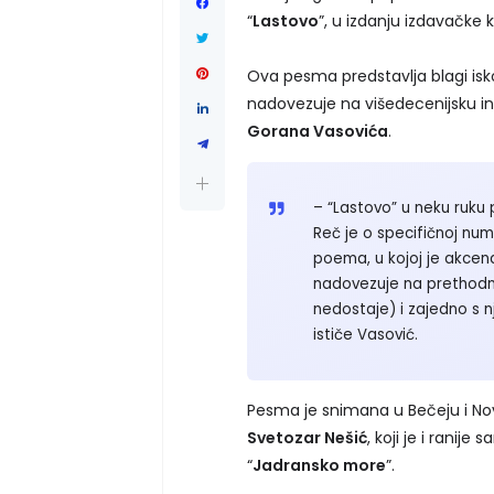
“
Lastovo
”, u izdanju izdavačke
Ova pesma predstavlja blagi isk
nadovezuje na višedecenijsku 
Gorana Vasovića
.
– “Lastovo” u neku ruku 
Reč je o specifičnoj num
poema, u kojoj je akcena
nadovezuje na prethodne
nedostaje) i zajedno s n
ističe Vasović.
Pesma je snimana u Bečeju i No
Svetozar Nešić
, koji je i rani
“
Jadransko more
”.