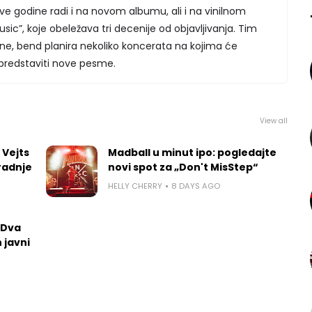
ve godine radi i na novom albumu, ali i na vinilnom
sic”, koje obeležava tri decenije od objavljivanja. Tim
ne, bend planira nekoliko koncerata na kojima će
ivo predstaviti nove pesme.
View all
 Vejts
Madball u minut ipo: pogledajte
radnje
novi spot za „Don't MisStep“
HELLY CHERRY
8 DAYS AGO
 Dva
 javni