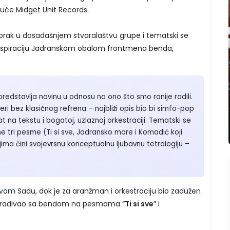
 kuće Midget Unit Records.
orak u dosadašnjem stvaralaštvu grupe i tematski se
inspiraciju Jadranskom obalom frontmena benda,
predstavlja novinu u odnosu na ono što smo ranije radili.
eri bez klasičnog refrena – najbliži opis bio bi simfo-pop
t na tekstu i bogatoj, uzlaznoj orkestraciji. Tematski se
 tri pesme (Ti si sve, Jadransko more i Komadić koji
jima čini svojevrsnu konceptualnu ljubavnu tetralogiju –
vom Sadu, dok je za aranžman i orkestraciju bio zadužen
je sarađivao sa bendom na pesmama “
Ti si sve
” i