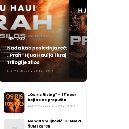
FEATURED
Nada kao poslednja reč:
„Prah“ Hjua Hauija i kraj
trilogije Silos
HELLY CHERRY
7 DAYS AGO
„Osiris Rising“ – SF noar
koji se ne propušta
HELLY CHERRY
17 DAYS AGO
Nenad Smiljković: STANARI
ŠUMSKE 13B