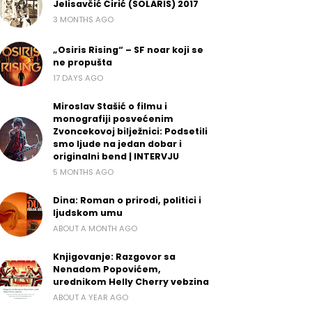
Jelisavčić Ćirić (SOLARIS) 2017
3 MONTHS AGO
„Osiris Rising“ – SF noar koji se
ne propušta
17 DAYS AGO
Miroslav Stašić o filmu i
monografiji posvećenim
Zvoncekovoj bilježnici: Podsetili
smo ljude na jedan dobar i
originalni bend | INTERVJU
5 MONTHS AGO
Dina: Roman o prirodi, politici i
ljudskom umu
ABOUT A MONTH AGO
Knjigovanje: Razgovor sa
Nenadom Popovićem,
urednikom Helly Cherry vebzina
ABOUT A YEAR AGO