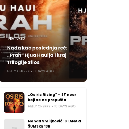
FEATURED
Nada kao poslednja reč:
„Prah“ Hjua Hauija i kraj
trilogije Silos
HELLY CHERRY
8 DAYS AGO
„Osiris Rising“ – SF noar
koji se ne propušta
HELLY CHERRY
18 DAYS AGO
Nenad Smiljković: STANARI
ŠUMSKE 13B