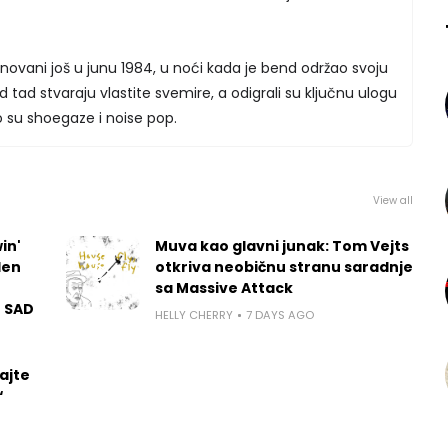
ovani još u junu 1984, u noći kada je bend održao svoju
od tad stvaraju vlastite svemire, a odigrali su ključnu ulogu
 su shoegaze i noise pop.
View all
in'
Muva kao glavni junak: Tom Vejts
len
otkriva neobičnu stranu saradnje
sa Massive Attack
u SAD
HELLY CHERRY
7 DAYS AGO
ajte
“