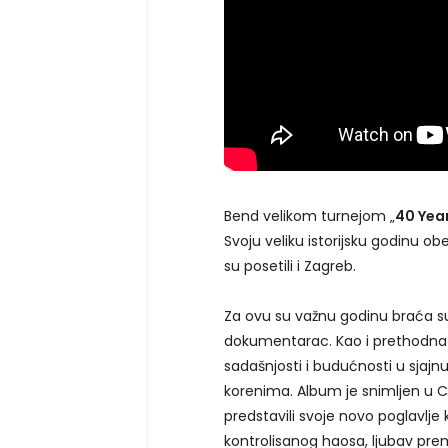
Bend velikom turnejom „
40 Yea
Svoju veliku istorijsku godinu o
su posetili i Zagreb.
Za ovu su važnu godinu braća s
dokumentarac. Kao i prethodna i
sadašnjosti i budućnosti u sjaj
korenima. Album je snimljen u 
predstavili svoje novo poglavlj
kontrolisanog haosa, ljubav pr