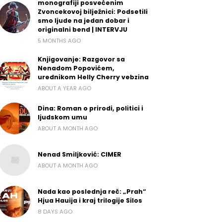
monografiji posvećenim
Zvoncekovoj bilježnici: Podsetili
smo ljude na jedan dobar i
originalni bend | INTERVJU
5 MONTHS AGO
Knjigovanje: Razgovor sa
Nenadom Popovićem,
urednikom Helly Cherry vebzina
ABOUT A YEAR AGO
Dina: Roman o prirodi, politici i
ljudskom umu
ABOUT A MONTH AGO
Nenad Smiljković: CIMER
ABOUT A MONTH AGO
Nada kao poslednja reč: „Prah“
Hjua Hauija i kraj trilogije Silos
8 DAYS AGO