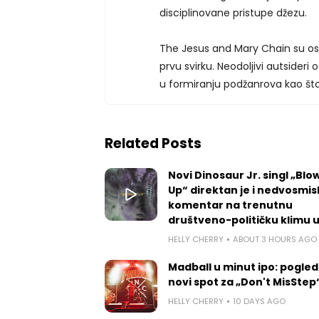
disciplinovane pristupe džezu.
The Jesus and Mary Chain su osn
prvu svirku. Neodoljivi autsideri 
u formiranju podžanrova kao što
Related Posts
Novi Dinosaur Jr. singl „Blow
Up“ direktan je i nedvosmis
komentar na trenutnu
društveno-političku klimu 
HELLY CHERRY
ABOUT 3 HOURS AGO
Madball u minut ipo: pogled
novi spot za „Don't MisStep
HELLY CHERRY
10 DAYS AGO