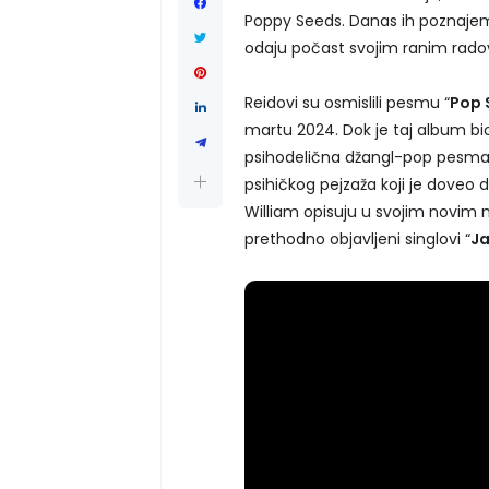
Poppy Seeds. Danas ih poznaj
odaju počast svojim ranim rad
Reidovi su osmislili pesmu “
Pop 
martu 2024. Dok je taj album bi
psihodelična džangl-pop pesma, 
psihičkog pejzaža koji je doveo 
William opisuju u svojim novi
prethodno objavljeni singlovi “
J