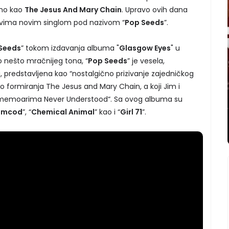
emo kao
The Jesus And Mary Chain
. Upravo ovih dana
ovima novim singlom pod nazivom “
Pop Seeds
”.
Seeds
” tokom izdavanja albuma "
Glasgow Eyes
" u
o nešto mračnijeg tona, “
Pop Seeds
” je vesela,
predstavljena kao “nostalgično prizivanje zajedničkog
do formiranja The Jesus and Mary Chain, a koji Jim i
m memoarima Never Understood“. Sa ovog albuma su
amcod
”, “
Chemical Animal
” kao i “
Girl 71
”.