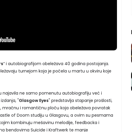
rs
“ i autobiografijom obeležava 40 godina postojanja.
beležavaju turnejom koja je počela u martu u okviru koje
u najavila ne samo pomenutu autobiografiju već i
zdanja, "
Glasgow Eyes
" predstavlja stapanje prošlosti,
nu, mračnu i romantičnu ploču koja obeležava povratak
Castle of Doom studiju u Glasgovu, a ovim su pesmama
e kojim kombinuju mešavinu melodije, feedbacka i
ema bendovima Suicide i Kraftwerk te manje