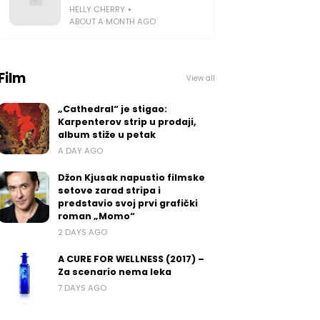
HELLY CHERRY
ABOUT A MONTH AGO
Film
View all
„Cathedral“ je stigao:
Karpenterov strip u prodaji,
album stiže u petak
A DAY AGO
Džon Kjusak napustio filmske
setove zarad stripa i
predstavio svoj prvi grafički
roman „Momo“
2 DAYS AGO
A CURE FOR WELLNESS (2017) –
Za scenario nema leka
7 DAYS AGO