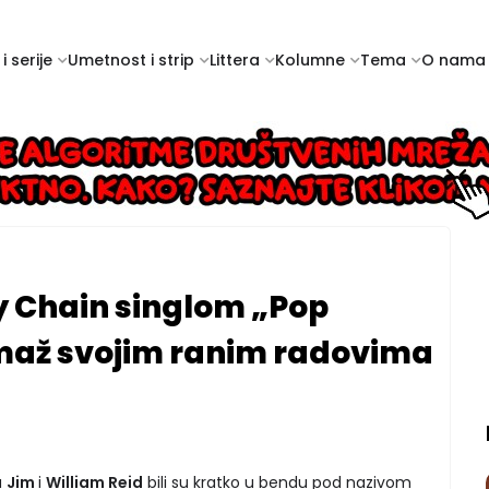
i serije
Umetnost i strip
Littera
Kolumne
Tema
O nama
y Chain singlom „Pop
omaž svojim ranim radovima
a
Jim
i
William Reid
bili su kratko u bendu pod nazivom