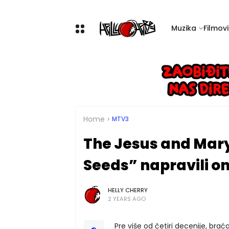
Muzika
Filmovi 
Home
MTV3
The Jesus and Mar
Seeds” napravili 
HELLY CHERRY
2 YEARS AGO
Pre više od četiri decenije, brać