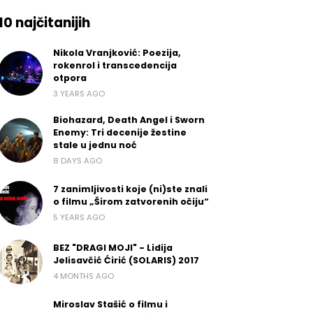
10 najčitanijih
Nikola Vranjković: Poezija,
rokenrol i transcedencija
otpora
3 YEARS AGO
Biohazard, Death Angel i Sworn
Enemy: Tri decenije žestine
stale u jednu noć
8 DAYS AGO
7 zanimljivosti koje (ni)ste znali
o filmu „Širom zatvorenih očiju“
5 YEARS AGO
BEZ "DRAGI MOJI" - Lidija
Jelisavčić Ćirić (SOLARIS) 2017
4 MONTHS AGO
Miroslav Stašić o filmu i