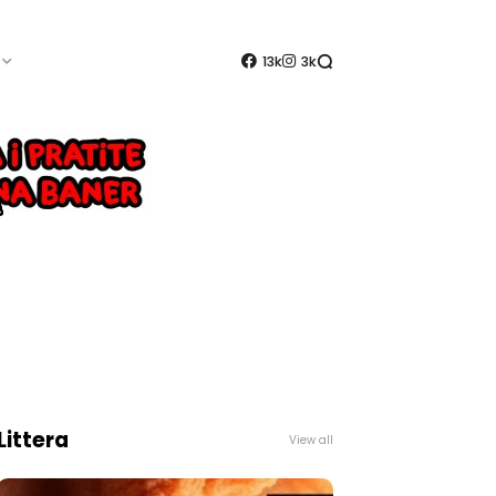
13k
3k
Littera
View all