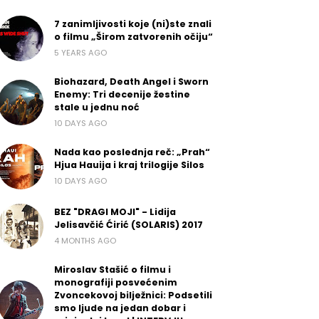
7 zanimljivosti koje (ni)ste znali
o filmu „Širom zatvorenih očiju“
5 YEARS AGO
Biohazard, Death Angel i Sworn
Enemy: Tri decenije žestine
stale u jednu noć
10 DAYS AGO
Nada kao poslednja reč: „Prah“
Hjua Hauija i kraj trilogije Silos
10 DAYS AGO
BEZ "DRAGI MOJI" - Lidija
Jelisavčić Ćirić (SOLARIS) 2017
4 MONTHS AGO
Miroslav Stašić o filmu i
monografiji posvećenim
Zvoncekovoj bilježnici: Podsetili
smo ljude na jedan dobar i