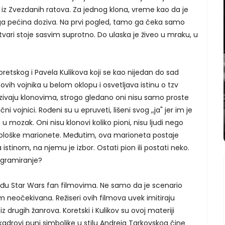
r iz Zvezdanih ratova. Za jednog klona, vreme kao da je
o ga pećina doziva. Na prvi pogled, tamo ga čeka samo
stvari stoje sasvim suprotno. Do ulaska je živeo u mraku, u
 Koretskog i Pavela Kulikova koji se kao nijedan do sad
ovih vojnika u belom oklopu i osvetljava istinu o tzv
 nazivaju klonovima, strogo gledano oni nisu samo proste
i vojnici. Rođeni su u epruveti, lišeni svog ,,ja" jer im je
 mozak. Oni nisu klonovi koliko pioni, nisu ljudi nego
 biološke marionete. Međutim, ova marioneta postaje
stinom, na njemu je izbor. Ostati pion ili postati neko.
ogramiranje?
među Star Wars fan filmovima. Ne samo da je scenario
vim neočekivana. Režiseri ovih filmova uvek imitiraju
z drugih žanrova. Koretski i Kulikov su ovoj materiji
 kadrovi puni simbolike u stilu Andreja Tarkovskog čine