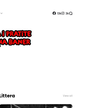
13k
3k
Littera
View all