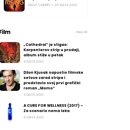
HELLY CHERRY
20 DAYS AGO
Film
View all
„Cathedral“ je stigao:
Karpenterov strip u prodaji,
album stiže u petak
4 DAYS AGO
Džon Kjusak napustio filmske
setove zarad stripa i
predstavio svoj prvi grafički
roman „Momo“
4 DAYS AGO
A CURE FOR WELLNESS (2017) –
Za scenario nema leka
9 DAYS AGO