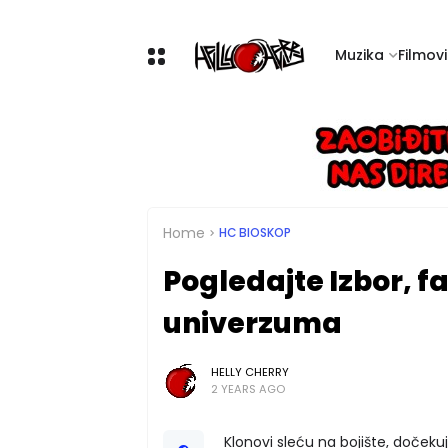
Muzika
Filmovi 
Home
HC BIOSKOP
Pogledajte Izbor, fa
univerzuma
HELLY CHERRY
2 YEARS AGO
Klonovi sleću na bojište, dočekuj