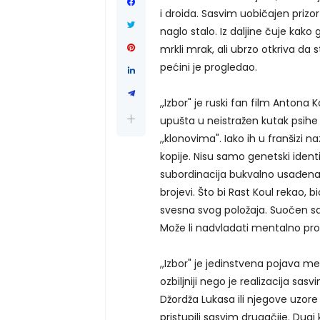
i droida. Sasvim uobičajen prizo
naglo stalo. Iz daljine čuje kak
mrkli mrak, ali ubrzo otkriva da 
pećini je progledao.
,,Izbor" je ruski fan film Antona
upušta u neistražen kutak psihe 
,,klonovima". Iako ih u franšizi
kopije. Nisu samo genetski identičn
subordinacija bukvalno usađena u
brojevi. Što bi Rast Koul rekao,
svesna svog položaja. Suočen sa i
Može li nadvladati mentalno pr
,,Izbor" je jedinstvena pojava 
ozbiljniji nego je realizacija sas
Džordža Lukasa ili njegove uzore i
pristupili sasvim drugačije. Dugi