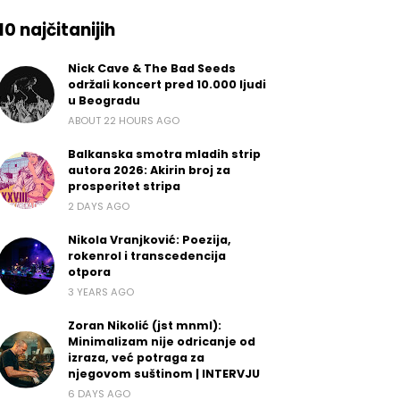
10 najčitanijih
Nick Cave & The Bad Seeds
održali koncert pred 10.000 ljudi
u Beogradu
ABOUT 22 HOURS AGO
Balkanska smotra mladih strip
autora 2026: Akirin broj za
prosperitet stripa
2 DAYS AGO
Nikola Vranjković: Poezija,
rokenrol i transcedencija
otpora
3 YEARS AGO
Zoran Nikolić (jst mnml):
Minimalizam nije odricanje od
izraza, već potraga za
njegovom suštinom | INTERVJU
6 DAYS AGO