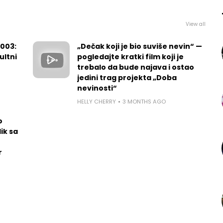
View all
2003:
„Dečak koji je bio suviše nevin“ —
ultni
pogledajte kratki film koji je
trebalo da bude najava i ostao
jedini trag projekta „Doba
nevinosti“
HELLY CHERRY
3 MONTHS AGO
o
ik sa
r