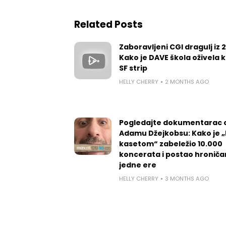
Related Posts
Zaboravljeni CGI dragulj iz 
Kako je DAVE škola oživela k
SF strip
HELLY CHERRY
2 MONTHS AGO
Pogledajte dokumentarac 
Adamu Džejkobsu: Kako je „l
kasetom“ zabeležio 10.000
koncerata i postao hroniča
jedne ere
HELLY CHERRY
3 MONTHS AGO