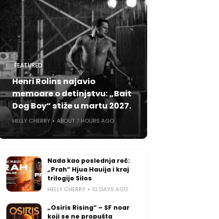
FEATURED
Henri Rolins najavio
memoare o detinjstvu: „Bait
Dog Boy“ stiže u martu 2027.
HELLY CHERRY
ABOUT 7 HOURS AGO
Nada kao poslednja reč:
„Prah“ Hjua Hauija i kraj
trilogije Silos
HELLY CHERRY
10 DAYS AGO
„Osiris Rising“ – SF noar
koji se ne propušta