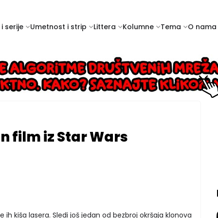
i serije
Umetnost i strip
Littera
Kolumne
Tema
O nama
n film iz Star Wars
e ih kiša lasera. Sledi još jedan od bezbroj okršaja klonova