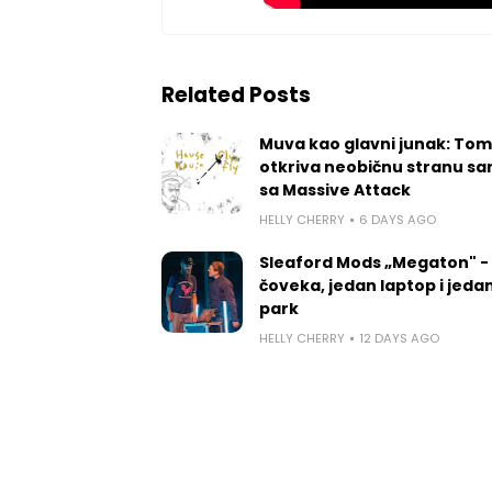
Related Posts
Muva kao glavni junak: Tom
otkriva neobičnu stranu sa
sa Massive Attack
HELLY CHERRY
6 DAYS AGO
Sleaford Mods „Megaton" -
čoveka, jedan laptop i jedan
park
HELLY CHERRY
12 DAYS AGO