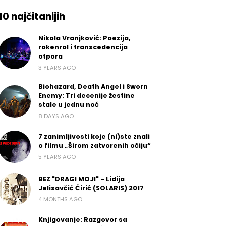
10 najčitanijih
Nikola Vranjković: Poezija,
rokenrol i transcedencija
otpora
3 YEARS AGO
Biohazard, Death Angel i Sworn
Enemy: Tri decenije žestine
stale u jednu noć
8 DAYS AGO
7 zanimljivosti koje (ni)ste znali
o filmu „Širom zatvorenih očiju“
5 YEARS AGO
BEZ "DRAGI MOJI" - Lidija
Jelisavčić Ćirić (SOLARIS) 2017
4 MONTHS AGO
Knjigovanje: Razgovor sa