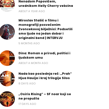
Nenadom Popovićem,
urednikom Helly Cherry vebzina
ABOUT A YEAR AGO
Miroslav Stašić o filmu i
monografiji posvećenim
Zvoncekovoj bilježnici: Podsetili
smo ljude na jedan dobar i
originalni bend | INTERVJU
5 MONTHS AGO
Dina: Roman o prirodi, politici i
ljudskom umu
ABOUT A MONTH AGO
Nada kao poslednja reč: „Prah“
Hjua Hauija i kraj trilogije Silos
8 DAYS AGO
„Osiris Rising“ – SF noar koji se
ne propušta
17 DAYS AGO