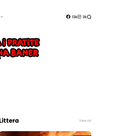
13k
3k
Littera
View all