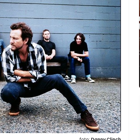
foto:
Danny Clinch