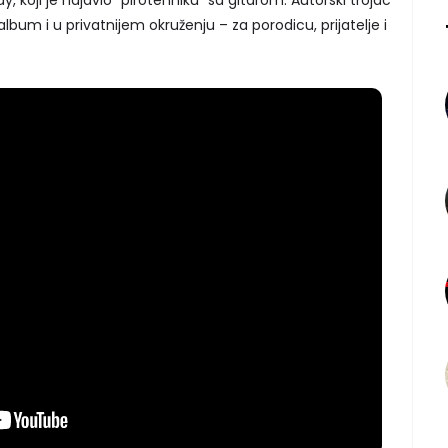
bum i u privatnijem okruženju – za porodicu, prijatelje i