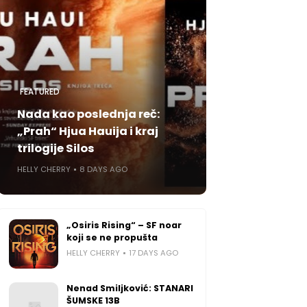
FEATURED
Nada kao poslednja reč:
„Prah“ Hjua Hauija i kraj
trilogije Silos
HELLY CHERRY
8 DAYS AGO
„Osiris Rising“ – SF noar
koji se ne propušta
HELLY CHERRY
17 DAYS AGO
Nenad Smiljković: STANARI
ŠUMSKE 13B