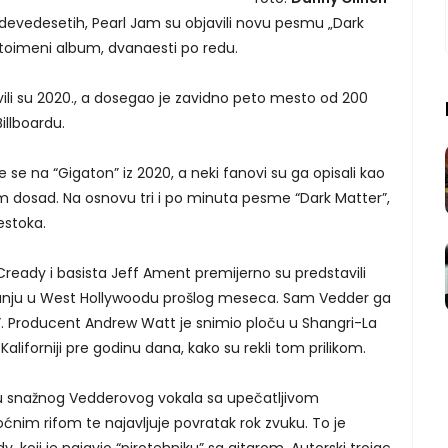
devedesetih, Pearl Jam su objavili novu pesmu „Dark
istoimeni album, dvanaesti po redu.
ili su 2020., a dosegao je zavidno peto mesto od 200
llboardu.
 se na “Gigaton” iz 2020, a neki fanovi su ga opisali kao
um dosad. Na osnovu tri i po minuta pesme “Dark Matter”,
estoka.
Cready i basista Jeff Ament premijerno su predstavili
anju u West Hollywoodu prošlog meseca. Sam Vedder ga
ad”. Producent Andrew Watt je snimio ploču u Shangri-La
Kaliforniji pre godinu dana, kako su rekli tom prilikom.
 snažnog Vedderovog vokala sa upečatljivom
im rifom te najavljuje povratak rok zvuku. To je
y, koji je najavio “pirotehniku” sa gitarom. Autorski trojac