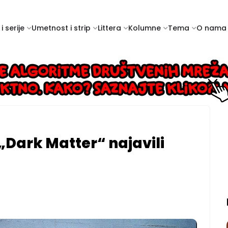
i serije
Umetnost i strip
Littera
Kolumne
Tema
O nama
„Dark Matter“ najavili