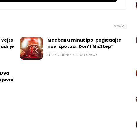
View all
 Vejts
Madball u minut ipo: pogledajte
radnje
novi spot za „Don't MisStep“
HELLY CHERRY
9 DAYS AGO
 Dva
 javni