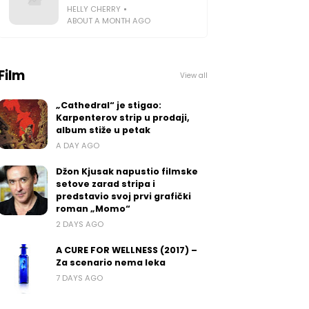
HELLY CHERRY
ABOUT A MONTH AGO
Film
View all
„Cathedral“ je stigao:
Karpenterov strip u prodaji,
album stiže u petak
A DAY AGO
Džon Kjusak napustio filmske
setove zarad stripa i
predstavio svoj prvi grafički
roman „Momo“
2 DAYS AGO
A CURE FOR WELLNESS (2017) –
Za scenario nema leka
7 DAYS AGO