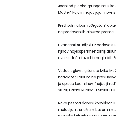
Jedni od pionira grunge muzike 
Matter“ kojom najavljuju i novi 
Prethodni album „Gigaton“ objav
najprodavanijih albuma prema Bi
Dvanaesti studijski LP nadovezuje
njihov najeksperimentalniji alb
ova sledeća faza bi mogla biti ž
Vedder, glavni gitarista Mike Mc
nadolazeći album na preslušav
je opisao kao njihov “najbolji r
studiju Ricka Rubina u Malibuu u 
Nova pesma donosi kombinaciju
melodijom, snažnim basom i moćn
potvrdio i gitarista Mike McCread