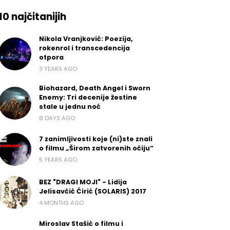
10 najčitanijih
Nikola Vranjković: Poezija,
rokenrol i transcedencija
otpora
3 YEARS AGO
Biohazard, Death Angel i Sworn
Enemy: Tri decenije žestine
stale u jednu noć
8 DAYS AGO
7 zanimljivosti koje (ni)ste znali
o filmu „Širom zatvorenih očiju“
5 YEARS AGO
BEZ "DRAGI MOJI" - Lidija
Jelisavčić Ćirić (SOLARIS) 2017
4 MONTHS AGO
Miroslav Stašić o filmu i