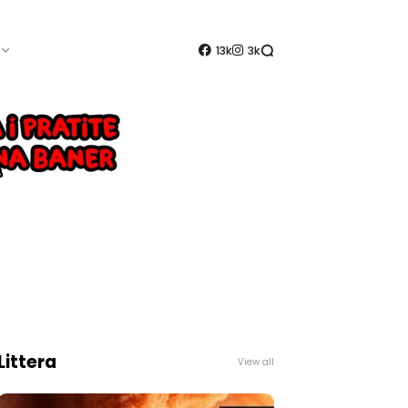
13k
3k
Littera
View all