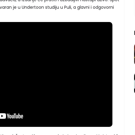
varan je u Undertoon studiju u Puli, a glavni i odgovorni