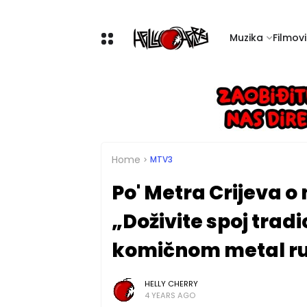
Muzika
Filmovi 
Home
MTV3
Po' Metra Crijeva 
„Doživite spoj tradic
komičnom metal r
HELLY CHERRY
4 YEARS AGO