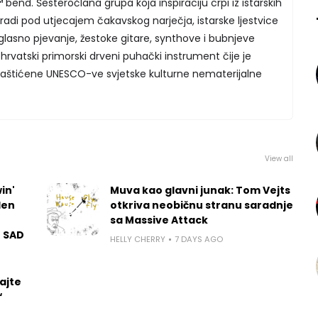
end. Šesteročlana grupa koja inspiraciju crpi iz istarskih
 radi pod utjecajem čakavskog narječja, istarske ljestvice
lasno pjevanje, žestoke gitare, synthove i bubnjeve
 hrvatski primorski drveni puhački instrument čije je
o zaštićene UNESCO-ve svjetske kulturne nematerijalne
View all
in'
Muva kao glavni junak: Tom Vejts
len
otkriva neobičnu stranu saradnje
sa Massive Attack
u SAD
HELLY CHERRY
7 DAYS AGO
ajte
“