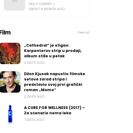
HELLY CHERRY
ABOUT A MONTH AGO
Film
View all
„Cathedral“ je stigao:
Karpenterov strip u prodaji,
album stiže u petak
2 DAYS AGO
Džon Kjusak napustio filmske
setove zarad stripa i
predstavio svoj prvi grafički
roman „Momo“
2 DAYS AGO
A CURE FOR WELLNESS (2017) –
Za scenario nema leka
7 DAYS AGO