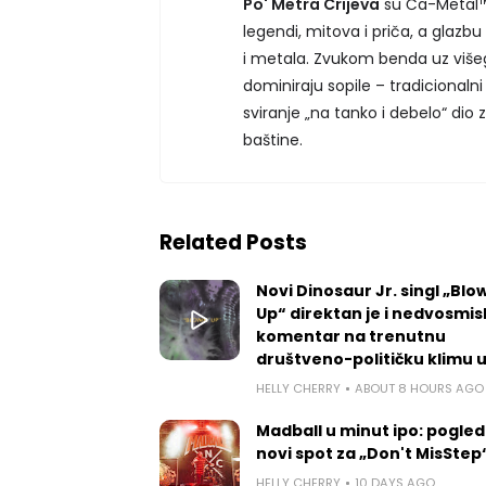
Po' Metra Crijeva
su Ča-Metal™ b
legendi, mitova i priča, a glazbu
i metala. Zvukom benda uz višeg
dominiraju sopile – tradicionalni
sviranje „na tanko i debelo“ di
baštine.
Related Posts
Novi Dinosaur Jr. singl „Blow
Up“ direktan je i nedvosmis
komentar na trenutnu
društveno-političku klimu 
HELLY CHERRY
ABOUT 8 HOURS AGO
Madball u minut ipo: pogled
novi spot za „Don't MisStep
HELLY CHERRY
10 DAYS AGO