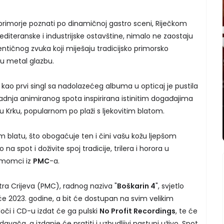
o primorje poznati po dinamičnoj gastro sceni, Riječkom
editeranske i industrijske ostavštine, nimalo ne zaostaju
ntičnog zvuka koji miješaju tradicijsko primorsko
u metal glazbu.
kao prvi singl sa nadolazećeg albuma u opticaj je pustila
 radnja animiranog spota inspirirana istinitim događajima
ku Krku, popularnom po plaži s ljekovitim blatom.
om blatu, što obogaćuje ten i čini vašu kožu ljepšom
na spot i doživite spoj tradicije, trilera i horora u
 momci iz
PMC
-a.
ra Crijeva (PMC), radnog naziva "
Boškarin 4
", svjetlo
će 2023. godine, a bit će dostupan na svim velikim
či i CD-u izdat će ga pulski
No Profit Recordings
, te će
zdavača, a izdanje će pratiti i uzbudljivi nastupi uživo. Spot