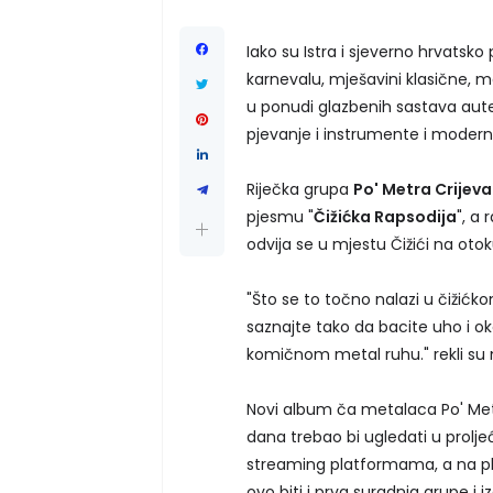
Iako su Istra i sjeverno hrvatsk
karnevalu, mješavini klasične, m
u ponudi glazbenih sastava aute
pjevanje i instrumente i modern
Riječka grupa
Po' Metra Crijeva
pjesmu "
Čižićka Rapsodija
", a
odvija se u mjestu Čižići na oto
"Što se to točno nalazi u čižićk
saznajte tako da bacite uho i oko 
komičnom metal ruhu." rekli su
Novi album ča metalaca Po' Met
dana trebao bi ugledati u prolje
streaming platformama, a na plo
ovo biti i prva suradnja grupe i i