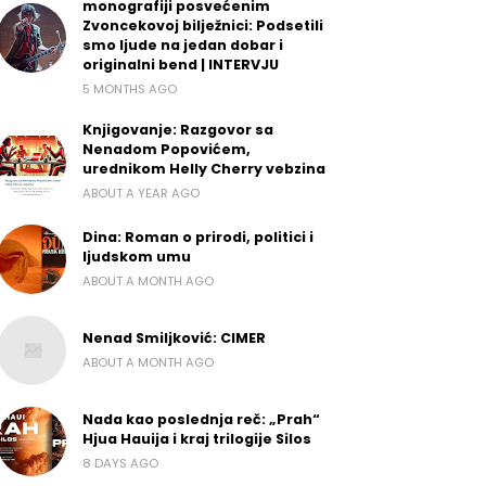
monografiji posvećenim
Zvoncekovoj bilježnici: Podsetili
smo ljude na jedan dobar i
originalni bend | INTERVJU
5 MONTHS AGO
Knjigovanje: Razgovor sa
Nenadom Popovićem,
urednikom Helly Cherry vebzina
ABOUT A YEAR AGO
Dina: Roman o prirodi, politici i
ljudskom umu
ABOUT A MONTH AGO
Nenad Smiljković: CIMER
ABOUT A MONTH AGO
Nada kao poslednja reč: „Prah“
Hjua Hauija i kraj trilogije Silos
8 DAYS AGO