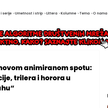
i serije
Umetnost i strip
Littera
Kolumne
Tema
O nama
o novom animiranom spotu:
ije, trilera i horora u
uhu“