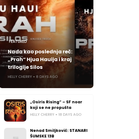
FEATURED
Nada kao poslednja reč:
„Prah“ Hjua Hauija i kraj
trilogije Silos
HELLY CHERRY
8 DAYS AGO
„Osiris Rising“ – SF noar
koji se ne propušta
HELLY CHERRY
18 DAYS AGO
Nenad Smiljković: STANARI
ŠUMSKE 13B