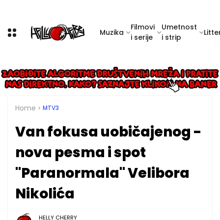
Filmovi
Umetnost
Muzika
Litte
i serije
i strip
Home
MTV3
Van fokusa uobičajenog -
nova pesma i spot
"Paranormala" Velibora
Nikolića
HELLY CHERRY