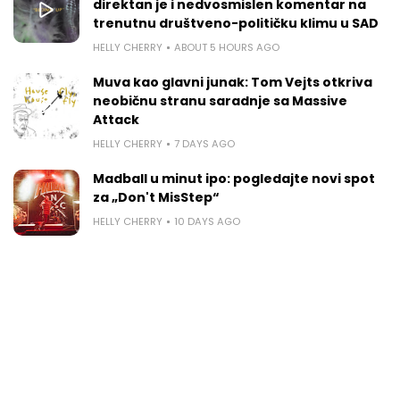
direktan je i nedvosmislen komentar na
trenutnu društveno-političku klimu u SAD
HELLY CHERRY
ABOUT 5 HOURS AGO
Muva kao glavni junak: Tom Vejts otkriva
neobičnu stranu saradnje sa Massive
Attack
HELLY CHERRY
7 DAYS AGO
Madball u minut ipo: pogledajte novi spot
za „Don't MisStep“
HELLY CHERRY
10 DAYS AGO