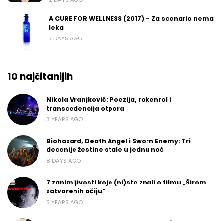
A CURE FOR WELLNESS (2017) – Za scenario nema
leka
7 DAYS AGO
10 najčitanijih
Nikola Vranjković: Poezija, rokenrol i
transcedencija otpora
3 YEARS AGO
Biohazard, Death Angel i Sworn Enemy: Tri
decenije žestine stale u jednu noć
8 DAYS AGO
7 zanimljivosti koje (ni)ste znali o filmu „Širom
zatvorenih očiju“
5 YEARS AGO