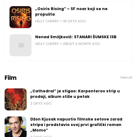
„Osiris Rising“ – SF noar koji se ne
propušta
HELLY CHERRY
18 DAYS AGO
Nenad Smiljković: STANARI ŠUMSKE 13B
HELLY CHERRY
ABOUT A MONTH AGO
Film
View all
„Cathedral“ je stigao: Karpenterov strip u
prodaji, album stiže u petak
2 DAYS AGO
Džon Kjusak napustio filmske setove zarad
stripa i predstavio svoj prvi grafički roman
„Momo“
2 DAYS AGO