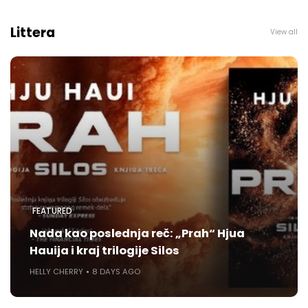
Littera
View all
FEATURED
Nada kao poslednja reč: „Prah“ Hjua
Hauija i kraj trilogije Silos
HELLY CHERRY
8 DAYS AGO