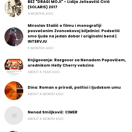
BEZ "DRAGI MOJI" - Lidija Jelisavčić Ćirić
(SOLARIS) 2017
4 MONTHS AGO
Miroslav Stašić o filmu i monografiji
posvećenim Zvoncekovoj bilježnici: Podsetili
smo ljude na jedan dobar i originalni bend |
INTERVJU
5 MONTHS AGO
Knjigovanje: Razgovor sa Nenadom Popovićem,
urednikom Helly Cherry vebzina
ABOUT A YEAR AGO
Dina: Roman o prirodi, politici i ljudskom umu
ABOUT A MONTH AGO
Nenad Smiljković: CIMER
ABOUT A MONTH AGO