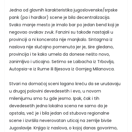
Jedna od glavnih karakteristika jugoslovenske/srpske
pank (pa i hardkor) scene je bila decentralizacija.
Svako manje mesto je imalo bar po jedan bend koji je
negovao ovakav zvuk. Fanzini su takođe nastajali u
provinciji a ni koncerata nije manjkalo. Sintagma iz
naslova nije slučajno pomenuta jer je, šire gledano,
provincija i te kako umela da donese nešto novo,
zanimljivo i uticajno. Setimo se Laibacha iz Trbovlja,
Autopsia-e iz Rume ili Bjesova iz Gornjeg Milanovca.
Stvari na domaćoj sceni lagano kreću da se urušavaju
u drugoj polovini devedesetih i evo, u novom
milenijumu smo tu gde jesmo. Ipak, čak i tih
devedesetih jedna lokalna scena ne samo da je
opstala, već je i bila jedan od stubova regionalne
scene i izvršila neverovatan uticaj na zemlje bivše
Jugoslavije. Knjiga iz naslova, o kojoj danas govorimo,