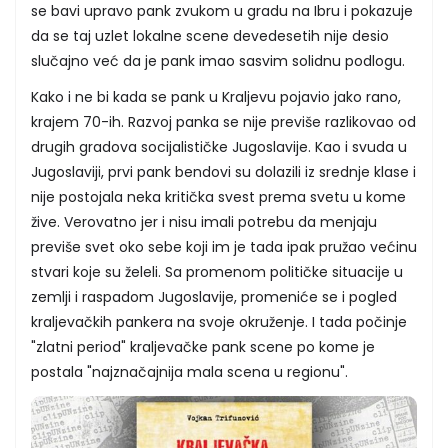
se bavi upravo pank zvukom u gradu na Ibru i pokazuje
da se taj uzlet lokalne scene devedesetih nije desio
slučajno već da je pank imao sasvim solidnu podlogu.
Kako i ne bi kada se pank u Kraljevu pojavio jako rano,
krajem 70-ih. Razvoj panka se nije previše razlikovao od
drugih gradova socijalističke Jugoslavije. Kao i svuda u
Jugoslaviji, prvi pank bendovi su dolazili iz srednje klase i
nije postojala neka kritička svest prema svetu u kome
žive. Verovatno jer i nisu imali potrebu da menjaju
previše svet oko sebe koji im je tada ipak pružao većinu
stvari koje su želeli. Sa promenom političke situacije u
zemlji i raspadom Jugoslavije, promeniće se i pogled
kraljevačkih pankera na svoje okruženje. I tada počinje
"zlatni period" kraljevačke pank scene po kome je
postala "najznačajnija mala scena u regionu".