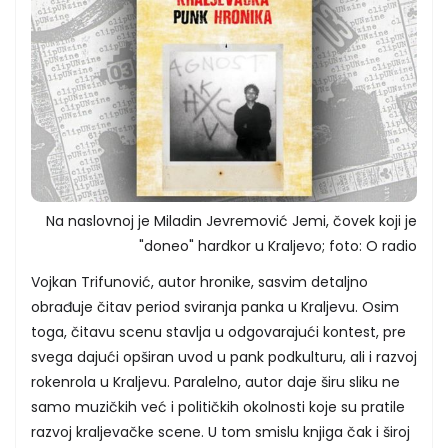
Na naslovnoj je Miladin Jevremović Jemi, čovek koji je
"doneo" hardkor u Kraljevo; foto: O radio
Vojkan Trifunović, autor hronike, sasvim detaljno
obrađuje čitav period sviranja panka u Kraljevu. Osim
toga, čitavu scenu stavlja u odgovarajući kontest, pre
svega dajući opširan uvod u pank podkulturu, ali i razvoj
rokenrola u Kraljevu. Paralelno, autor daje širu sliku ne
samo muzičkih već i političkih okolnosti koje su pratile
razvoj kraljevačke scene. U tom smislu knjiga čak i široj