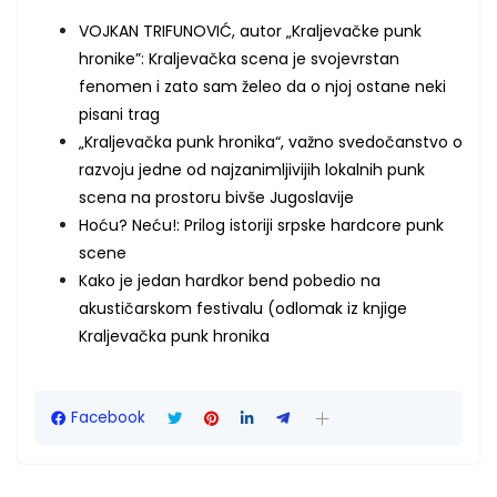
VOJKAN TRIFUNOVIĆ, autor „Kraljevačke punk
hronike”: Kraljevačka scena je svojevrstan
fenomen i zato sam želeo da o njoj ostane neki
pisani trag
„Kraljevačka punk hronika“, važno svedočanstvo o
razvoju jedne od najzanimljivijih lokalnih punk
scena na prostoru bivše Jugoslavije
Hoću? Neću!: Prilog istoriji srpske hardcore punk
scene
Kako je jedan hardkor bend pobedio na
akustičarskom festivalu (odlomak iz knjige
Kraljevačka punk hronika
Facebook