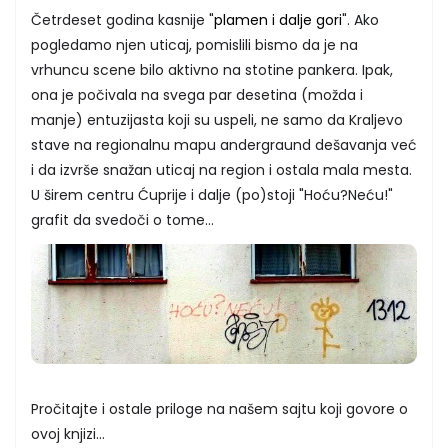
Četrdeset godina kasnije "
plamen i dalje gori
". Ako
pogledamo njen uticaj, pomislili bismo da je na
vrhuncu scene bilo aktivno na stotine pankera. Ipak,
ona je počivala na svega par desetina (možda i
manje) entuzijasta koji su uspeli, ne samo da Kraljevo
stave na regionalnu mapu andergraund dešavanja već
i da izvrše snažan uticaj na region i ostala mala mesta.
U širem centru Ćuprije i dalje (po)stoji "Hoću?Neću!"
grafit da svedoči o tome...
Pročitajte i ostale priloge na našem sajtu koji govore o
ovoj knjizi...