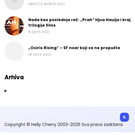
ABOUT A MONTH AGO
Nada kao poslednja reč: „Prah“ Hjua Hauija i kraj
trilogije Silos
8 DAYS AGO
„Osiris Rising“ – SF noar koji se ne propušta
18 DAYS AGO
Arhiva
Copyright © Helly Cherry 2003-2026 Sva prava zadržana.