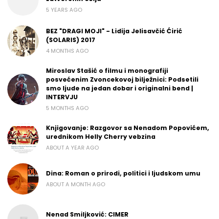
5 YEARS AGO
BEZ "DRAGI MOJI" - Lidija Jelisavčić Ćirić
(SOLARIS) 2017
4 MONTHS AGO
Miroslav Stašić o filmu i monografiji
posvećenim Zvoncekovoj bilježnici: Podsetili
smo ljude na jedan dobar i originalni bend |
INTERVJU
5 MONTHS AGO
Knjigovanje: Razgovor sa Nenadom Popovićem,
urednikom Helly Cherry vebzina
ABOUT A YEAR AGO
Dina: Roman o prirodi, politici i ljudskom umu
ABOUT A MONTH AGO
Nenad Smiljković: CIMER