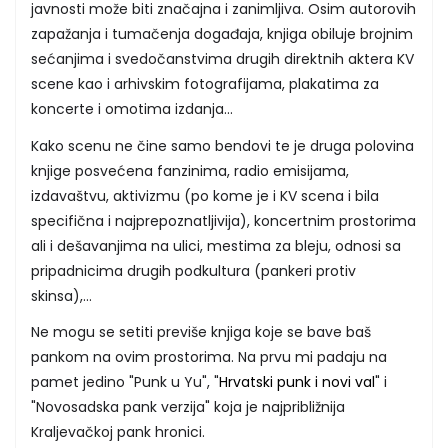
javnosti može biti značajna i zanimljiva. Osim autorovih
zapažanja i tumačenja događaja, knjiga obiluje brojnim
sećanjima i svedočanstvima drugih direktnih aktera KV
scene kao i arhivskim fotografijama, plakatima za
koncerte i omotima izdanja...
Kako scenu ne čine samo bendovi te je druga polovina
knjige posvećena fanzinima, radio emisijama,
izdavaštvu, aktivizmu (po kome je i KV scena i bila
specifična i najprepoznatljivija), koncertnim prostorima
ali i dešavanjima na ulici, mestima za bleju, odnosi sa
pripadnicima drugih podkultura (pankeri protiv
skinsa),...
Ne mogu se setiti previše knjiga koje se bave baš
pankom na ovim prostorima. Na prvu mi padaju na
pamet jedino "Punk u Yu", "
Hrvatski punk i novi val
" i
"Novosadska pank verzija" koja je najpribližnija
Kraljevačkoj pank hronici.