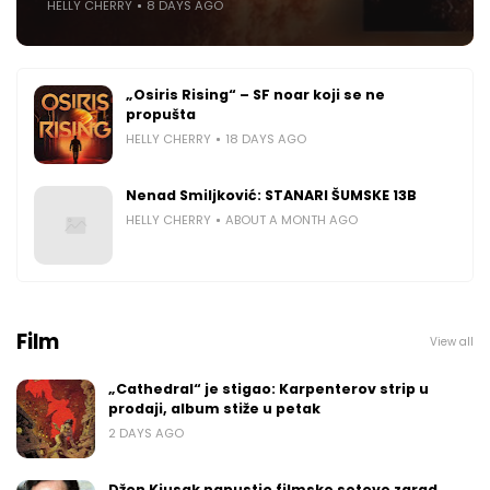
HELLY CHERRY
8 DAYS AGO
„Osiris Rising“ – SF noar koji se ne
propušta
HELLY CHERRY
18 DAYS AGO
Nenad Smiljković: STANARI ŠUMSKE 13B
HELLY CHERRY
ABOUT A MONTH AGO
Film
View all
„Cathedral“ je stigao: Karpenterov strip u
prodaji, album stiže u petak
2 DAYS AGO
Džon Kjusak napustio filmske setove zarad