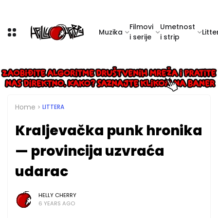
Filmovi
Umetnost
Muzika
Litte
i serije
i strip
Home
LITTERA
Kraljevačka punk hronika
— provincija uzvraća
udarac
HELLY CHERRY
6 YEARS AGO