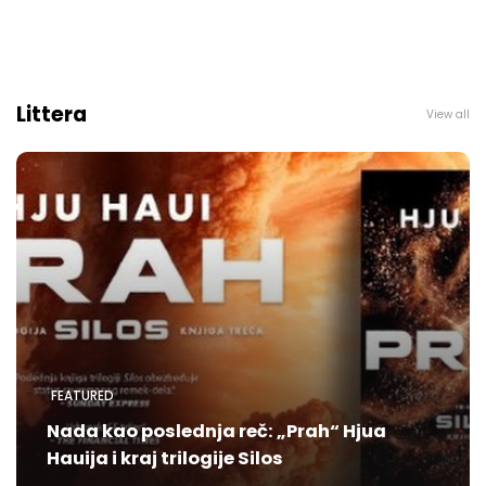
Littera
View all
FEATURED
Nada kao poslednja reč: „Prah“ Hjua
Hauija i kraj trilogije Silos