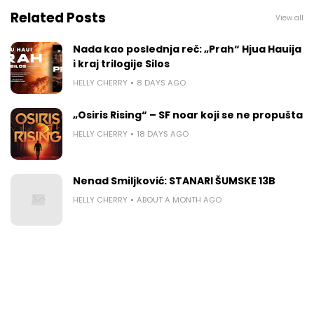
Related Posts
View all
Nada kao poslednja reč: „Prah“ Hjua Hauija
i kraj trilogije Silos
HELLY CHERRY
8 DAYS AGO
„Osiris Rising“ – SF noar koji se ne propušta
HELLY CHERRY
18 DAYS AGO
Nenad Smiljković: STANARI ŠUMSKE 13B
HELLY CHERRY
ABOUT A MONTH AGO