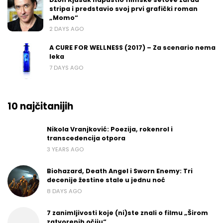
stripa i predstavio svoj prvi grafički roman
„Momo“
2 DAYS AGO
A CURE FOR WELLNESS (2017) – Za scenario nema
leka
7 DAYS AGO
10 najčitanijih
Nikola Vranjković: Poezija, rokenrol i
transcedencija otpora
3 YEARS AGO
Biohazard, Death Angel i Sworn Enemy: Tri
decenije žestine stale u jednu noć
8 DAYS AGO
7 zanimljivosti koje (ni)ste znali o filmu „Širom
zatvorenih očiju“