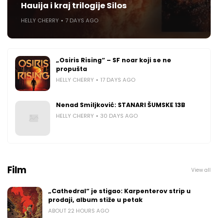
Hauija i kraj trilogije Silos
HELLY CHERRY
7 DAYS AGO
„Osiris Rising“ – SF noar koji se ne
propušta
HELLY CHERRY
17 DAYS AGO
Nenad Smiljković: STANARI ŠUMSKE 13B
HELLY CHERRY
30 DAYS AGO
Film
View all
„Cathedral“ je stigao: Karpenterov strip u
prodaji, album stiže u petak
ABOUT 22 HOURS AGO