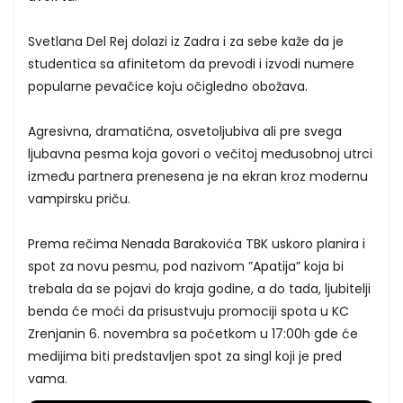
Svetlana Del Rej dolazi iz Zadra i za sebe kaže da je
studentica sa afinitetom da prevodi i izvodi numere
popularne pevačice koju očigledno obožava.
Agresivna, dramatična, osvetoljubiva ali pre svega
ljubavna pesma koja govori o večitoj međusobnoj utrci
između partnera prenesena je na ekran kroz modernu
vampirsku priču.
Prema rečima Nenada Barakovića TBK uskoro planira i
spot za novu pesmu, pod nazivom ”Apatija” koja bi
trebala da se pojavi do kraja godine, a do tada, ljubitelji
benda će moći da prisustvuju promociji spota u KC
Zrenjanin 6. novembra sa početkom u 17:00h gde će
medijima biti predstavljen spot za singl koji je pred
vama.