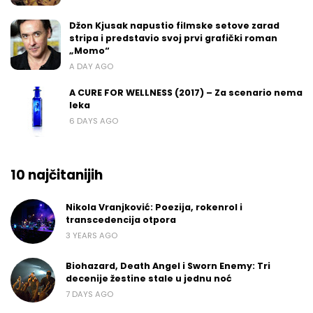
Džon Kjusak napustio filmske setove zarad
stripa i predstavio svoj prvi grafički roman
„Momo“
A DAY AGO
A CURE FOR WELLNESS (2017) – Za scenario nema
leka
6 DAYS AGO
10 najčitanijih
Nikola Vranjković: Poezija, rokenrol i
transcedencija otpora
3 YEARS AGO
Biohazard, Death Angel i Sworn Enemy: Tri
decenije žestine stale u jednu noć
7 DAYS AGO