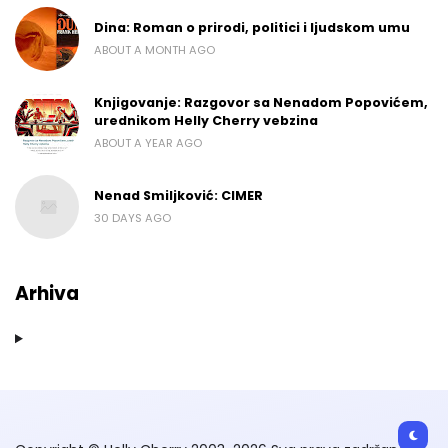
Dina: Roman o prirodi, politici i ljudskom umu
ABOUT A MONTH AGO
Knjigovanje: Razgovor sa Nenadom Popovićem,
urednikom Helly Cherry vebzina
ABOUT A YEAR AGO
Nenad Smiljković: CIMER
30 DAYS AGO
Arhiva