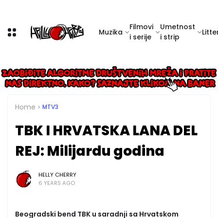
Filmovi
Umetnost
Muzika
Litte
i serije
i strip
Home
MTV3
TBK I HRVATSKA LANA DEL
REJ: Milijardu godina
HELLY CHERRY
6 YEARS AGO
Beogradski bend TBK u saradnji sa Hrvatskom