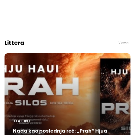
Littera
View all
FEATURED
Nada kao poslednja reč: „Prah“ Hjua