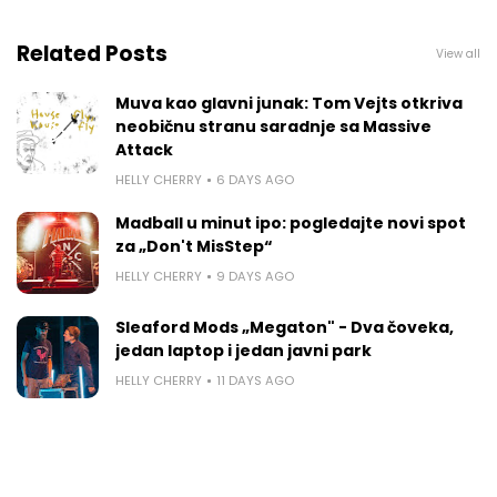
Related Posts
View all
Muva kao glavni junak: Tom Vejts otkriva
neobičnu stranu saradnje sa Massive
Attack
HELLY CHERRY
6 DAYS AGO
Madball u minut ipo: pogledajte novi spot
za „Don't MisStep“
HELLY CHERRY
9 DAYS AGO
Sleaford Mods „Megaton" - Dva čoveka,
jedan laptop i jedan javni park
HELLY CHERRY
11 DAYS AGO