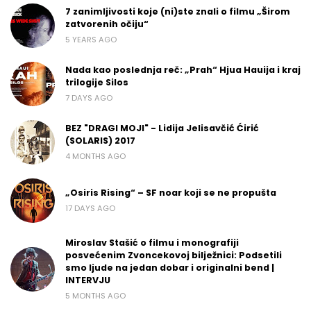
7 zanimljivosti koje (ni)ste znali o filmu „Širom
zatvorenih očiju“
5 YEARS AGO
Nada kao poslednja reč: „Prah“ Hjua Hauija i kraj
trilogije Silos
7 DAYS AGO
BEZ "DRAGI MOJI" - Lidija Jelisavčić Ćirić
(SOLARIS) 2017
4 MONTHS AGO
„Osiris Rising“ – SF noar koji se ne propušta
17 DAYS AGO
Miroslav Stašić o filmu i monografiji
posvećenim Zvoncekovoj bilježnici: Podsetili
smo ljude na jedan dobar i originalni bend |
INTERVJU
5 MONTHS AGO