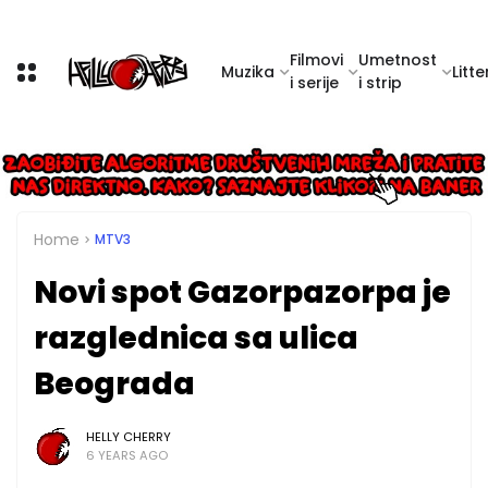
Filmovi
Umetnost
Muzika
Litte
i serije
i strip
Home
MTV3
Novi spot Gazorpazorpa je
razglednica sa ulica
Beograda
HELLY CHERRY
6 YEARS AGO