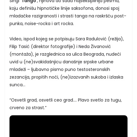
Singl ‘
Tango
’, njihova do sada najseksipilnija pesma,
koju definišu hipnotičke linije saksofona, donosi spoj
mladačke razigranosti i strasti tanga na raskršću post-
punka, noise-rocka i art rocka.
Video, ispod kojeg se potpisuju Sara Radulović (režija),
Filip Tasić (direktor fotografije) i Neda Živanović
(montaža), je razglednica sa ulica Beograda, nudeći
uvid u (ne)svakidašnjicu današnje srpske urbane
mladeži – ljubavno pismo puno testosteronskih
zezancija, propitih noći, (ne)izazvanih sukoba i izlaska
sunca…
“Osvetli grad, osvetli ceo grad.... Plavo svetlo za tugu,
crveno za strast.”