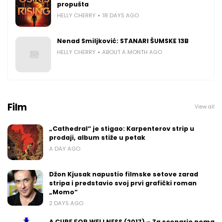
propušta
HELLY CHERRY
18 DAYS AGO
Nenad Smiljković: STANARI ŠUMSKE 13B
HELLY CHERRY
ABOUT A MONTH AGO
Film
View all
„Cathedral“ je stigao: Karpenterov strip u
prodaji, album stiže u petak
A DAY AGO
Džon Kjusak napustio filmske setove zarad
stripa i predstavio svoj prvi grafički roman
„Momo“
2 DAYS AGO
A CURE FOR WELLNESS (2017) – Za scenario nema