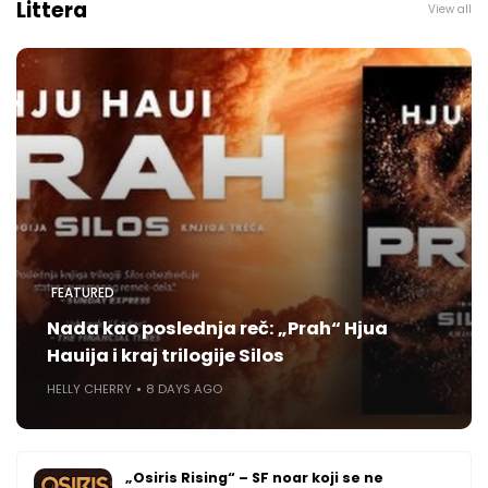
Littera
View all
FEATURED
Nada kao poslednja reč: „Prah“ Hjua
Hauija i kraj trilogije Silos
HELLY CHERRY
8 DAYS AGO
„Osiris Rising“ – SF noar koji se ne