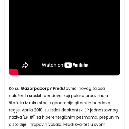
Ko su
Gazorpazorp
? Predstavnici novog talasa
naloženih srpskih bendova, koji polako preuzimaju
štafetu iz ruku starije generacije gitarskih bendova
regije. Aprila 2018. su izdali debitantski EP jednostavnog
naziva 'EP #1' sa hiperenergičnim pesmama, prepunim
distorzije i hrapavih vokala. Mladi kvartet u svom