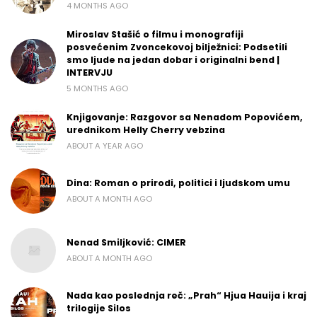
4 MONTHS AGO
Miroslav Stašić o filmu i monografiji
posvećenim Zvoncekovoj bilježnici: Podsetili
smo ljude na jedan dobar i originalni bend |
INTERVJU
5 MONTHS AGO
Knjigovanje: Razgovor sa Nenadom Popovićem,
urednikom Helly Cherry vebzina
ABOUT A YEAR AGO
Dina: Roman o prirodi, politici i ljudskom umu
ABOUT A MONTH AGO
Nenad Smiljković: CIMER
ABOUT A MONTH AGO
Nada kao poslednja reč: „Prah“ Hjua Hauija i kraj
trilogije Silos