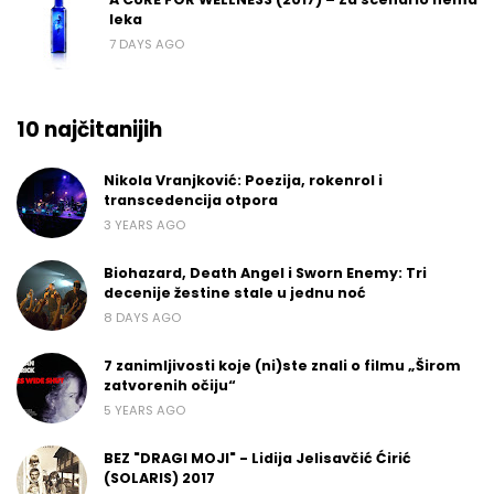
leka
7 DAYS AGO
10 najčitanijih
Nikola Vranjković: Poezija, rokenrol i
transcedencija otpora
3 YEARS AGO
Biohazard, Death Angel i Sworn Enemy: Tri
decenije žestine stale u jednu noć
8 DAYS AGO
7 zanimljivosti koje (ni)ste znali o filmu „Širom
zatvorenih očiju“
5 YEARS AGO
BEZ "DRAGI MOJI" - Lidija Jelisavčić Ćirić
(SOLARIS) 2017