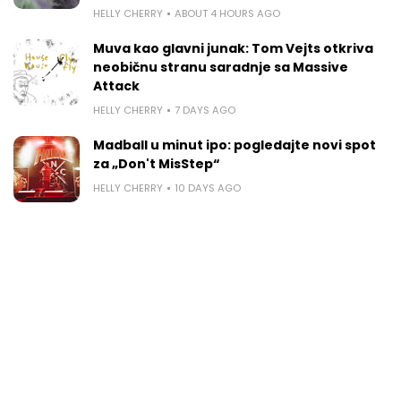
HELLY CHERRY
ABOUT 4 HOURS AGO
Muva kao glavni junak: Tom Vejts otkriva
neobičnu stranu saradnje sa Massive
Attack
HELLY CHERRY
7 DAYS AGO
Madball u minut ipo: pogledajte novi spot
za „Don't MisStep“
HELLY CHERRY
10 DAYS AGO