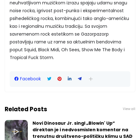
neuhvatljivom muzičkom izrazu spajaju udarnu snagu
noise rocka, igrivost post-punka i eksperimentalnost
psihedeličkog rocka, kombinujući tako anglo-američku
kao i regionalnu muzičku tradiciju. Sa svojom
savremenom rock estetikom se Gazorpazorp
postavljaju rame uz rame sa aktuelnim bendovima
poput Squid, Black Midi, Oh Sees, Show Me The Body i
Tropical Fuck Storm.
Facebook
Related Posts
View all
Novi Dinosaur Jr. singl „Blowin' Up“
direktan je i nedvosmislen komentar na
trenutnu društveno-političku klimu u SAD