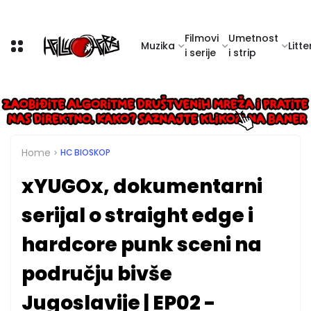
Filmovi
Umetnost
Muzika
Litte
i serije
i strip
Home
HC BIOSKOP
xYUGOx, dokumentarni
serijal o straight edge i
hardcore punk sceni na
području bivše
Jugoslavije | EP02 -