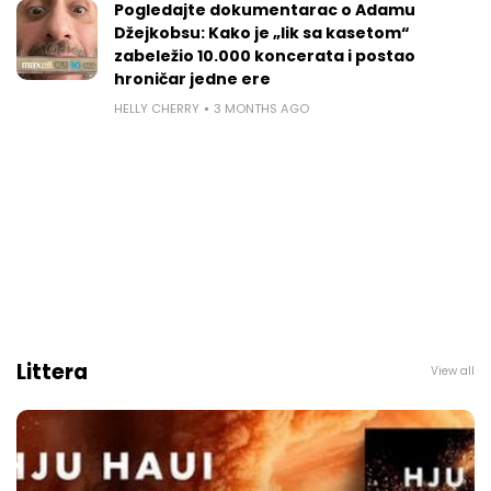
Pogledajte dokumentarac o Adamu
Džejkobsu: Kako je „lik sa kasetom“
zabeležio 10.000 koncerata i postao
hroničar jedne ere
HELLY CHERRY
3 MONTHS AGO
Littera
View all