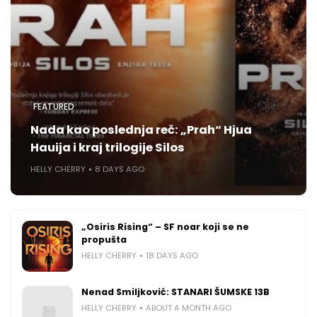
FEATURED
Nada kao poslednja reč: „Prah“ Hjua
Hauija i kraj trilogije Silos
HELLY CHERRY
8 DAYS AGO
„Osiris Rising“ – SF noar koji se ne
propušta
HELLY CHERRY
18 DAYS AGO
Nenad Smiljković: STANARI ŠUMSKE 13B
HELLY CHERRY
ABOUT A MONTH AGO