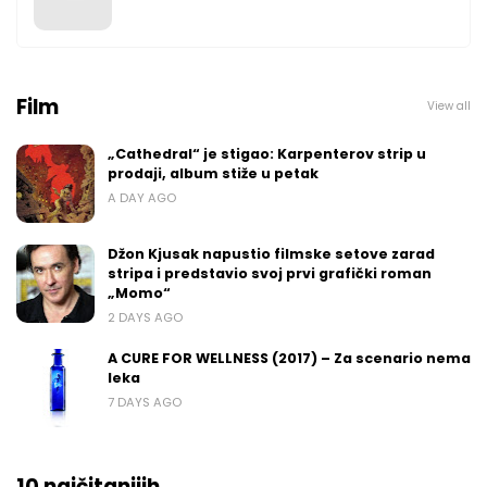
Film
View all
„Cathedral“ je stigao: Karpenterov strip u
prodaji, album stiže u petak
A DAY AGO
Džon Kjusak napustio filmske setove zarad
stripa i predstavio svoj prvi grafički roman
„Momo“
2 DAYS AGO
A CURE FOR WELLNESS (2017) – Za scenario nema
leka
7 DAYS AGO
10 najčitanijih