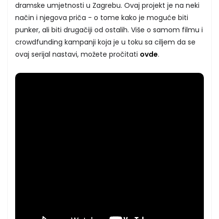
dramske umjetnosti u Zagrebu. Ovaj projekt je na neki
način i njegova priča - o tome kako je moguće biti
punker, ali biti drugačiji od ostalih. Više o samom filmu i
crowdfunding kampanji koja je u toku sa ciljem da se
ovaj serijal nastavi, možete pročitati
ovde
.