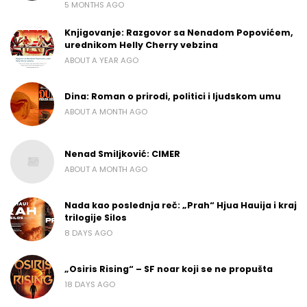
5 MONTHS AGO
Knjigovanje: Razgovor sa Nenadom Popovićem,
urednikom Helly Cherry vebzina
ABOUT A YEAR AGO
Dina: Roman o prirodi, politici i ljudskom umu
ABOUT A MONTH AGO
Nenad Smiljković: CIMER
ABOUT A MONTH AGO
Nada kao poslednja reč: „Prah“ Hjua Hauija i kraj
trilogije Silos
8 DAYS AGO
„Osiris Rising“ – SF noar koji se ne propušta
18 DAYS AGO