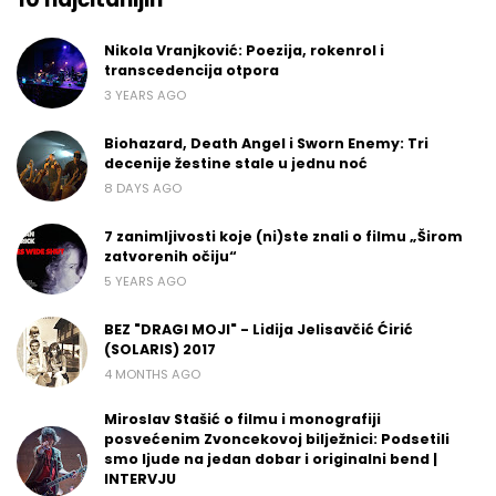
Nikola Vranjković: Poezija, rokenrol i
transcedencija otpora
3 YEARS AGO
Biohazard, Death Angel i Sworn Enemy: Tri
decenije žestine stale u jednu noć
8 DAYS AGO
7 zanimljivosti koje (ni)ste znali o filmu „Širom
zatvorenih očiju“
5 YEARS AGO
BEZ "DRAGI MOJI" - Lidija Jelisavčić Ćirić
(SOLARIS) 2017
4 MONTHS AGO
Miroslav Stašić o filmu i monografiji
posvećenim Zvoncekovoj bilježnici: Podsetili
smo ljude na jedan dobar i originalni bend |
INTERVJU