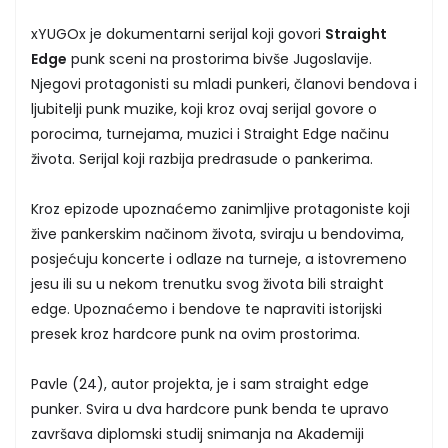
xYUGOx je dokumentarni serijal koji govori
Straight
Edge
punk sceni na prostorima bivše Jugoslavije.
Njegovi protagonisti su mladi punkeri, članovi bendova i
ljubitelji punk muzike, koji kroz ovaj serijal govore o
porocima, turnejama, muzici i Straight Edge načinu
života. Serijal koji razbija predrasude o pankerima.
Kroz epizode upoznaćemo zanimljive protagoniste koji
žive pankerskim načinom života, sviraju u bendovima,
posjećuju koncerte i odlaze na turneje, a istovremeno
jesu ili su u nekom trenutku svog života bili straight
edge. Upoznaćemo i bendove te napraviti istorijski
presek kroz hardcore punk na ovim prostorima.
Pavle (24), autor projekta, je i sam straight edge
punker. Svira u dva hardcore punk benda te upravo
završava diplomski studij snimanja na Akademiji