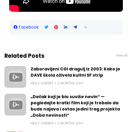
Facebook
Related Posts
View all
Zaboravljeni CGI dragulj iz 2003: Kako je
DAVE škola oživela kultni SF strip
HELLY CHERRY
2 MONTHS AGO
„Dečak koji je bio suviše nevin“ —
pogledajte kratki film koji je trebalo da
bude najava i ostao jedini trag projekta
„Doba nevinosti“
HELLY CHERRY
3 MONTHS AGO