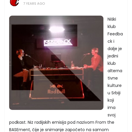
7 YEARS AGO
Niški
klub
Feedba
ck i
dalje je
jedini
klub
alterna
tivne
kulture
u Srbiji
koji
ima
svoj
podkast. Niz radijskih emisija pod nazivom From the
BASEment, čije je snimanje započeto na samom