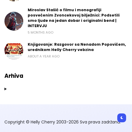
Miroslav Stašić o filmu i monografiji
posvećenim Zvoncekovoj bilježnici: Podsetili
smo ljude na jedan dobar i originalni bend |
INTERVJU
5 MONTHS AGO
Knjigovanje: Razgovor sa Nenadom Popovićem,
urednikom Helly Cherry vebzina
ABOUT A YEAR AGO
Arhiva
Copyright © Helly Cherry 2003-2026 Sva prava zadržana.