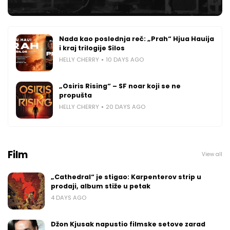
Nada kao poslednja reč: „Prah“ Hjua Hauija
i kraj trilogije Silos
HELLY CHERRY
10 DAYS AGO
„Osiris Rising“ – SF noar koji se ne
propušta
HELLY CHERRY
20 DAYS AGO
Film
View all
„Cathedral“ je stigao: Karpenterov strip u
prodaji, album stiže u petak
4 DAYS AGO
Džon Kjusak napustio filmske setove zarad