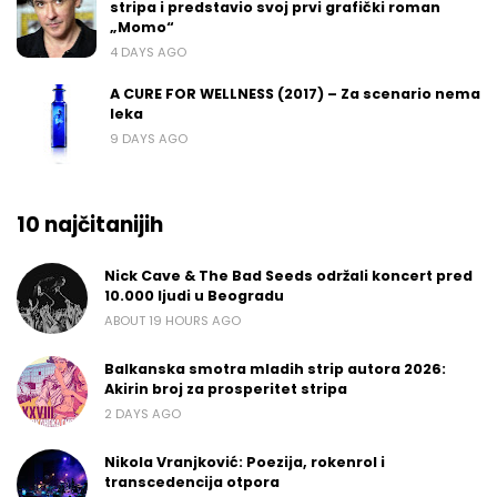
stripa i predstavio svoj prvi grafički roman
„Momo“
4 DAYS AGO
A CURE FOR WELLNESS (2017) – Za scenario nema
leka
9 DAYS AGO
10 najčitanijih
Nick Cave & The Bad Seeds održali koncert pred
10.000 ljudi u Beogradu
ABOUT 19 HOURS AGO
Balkanska smotra mladih strip autora 2026:
Akirin broj za prosperitet stripa
2 DAYS AGO
Nikola Vranjković: Poezija, rokenrol i
transcedencija otpora