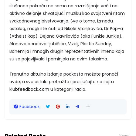
slušaoce pokreću ne samo na razmišljanje već i na
aktivno delanje shvatajući muziku kao svojstveni ritam
svakodnevnog bivstvovanja. Sve o tome, između
ostalog, mogli ste čuti od Nikole Vranjkovića, Dr Pop-a
(Atheist Rap), Dejana Gavrilovića (aka Funkie Junkie),
članova bendova Ljubičice, Vizelj, Plastic Sunday,
Bohemija i mnogih drugih reprezentativnih imena koja
su se pojavljivala i pominjala na ovim talasima.
Trenutno aktulno izdanje podkasta možete pronaći
ovde
, a sve ostale pretražite i preslušajte na sajtu
klubfeedback.com
u kategoriji radio.
Facebook
View all