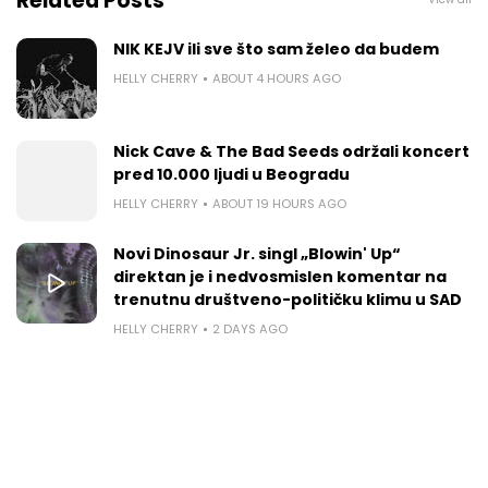
Related Posts
NIK KEJV ili sve što sam želeo da budem
HELLY CHERRY
ABOUT 4 HOURS AGO
Nick Cave & The Bad Seeds održali koncert
pred 10.000 ljudi u Beogradu
HELLY CHERRY
ABOUT 19 HOURS AGO
Novi Dinosaur Jr. singl „Blowin' Up“
direktan je i nedvosmislen komentar na
trenutnu društveno-političku klimu u SAD
HELLY CHERRY
2 DAYS AGO