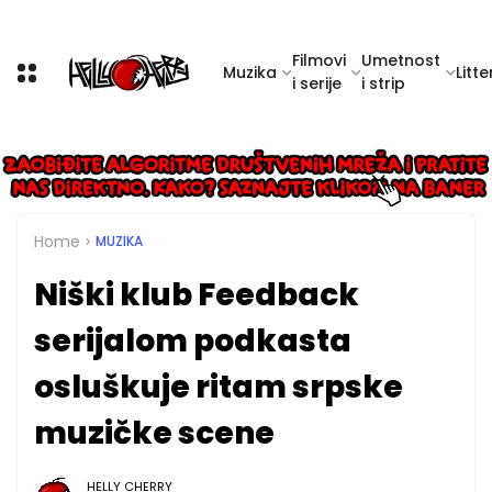
Filmovi
Umetnost
Muzika
Litte
i serije
i strip
Home
MUZIKA
Niški klub Feedback
serijalom podkasta
osluškuje ritam srpske
muzičke scene
HELLY CHERRY