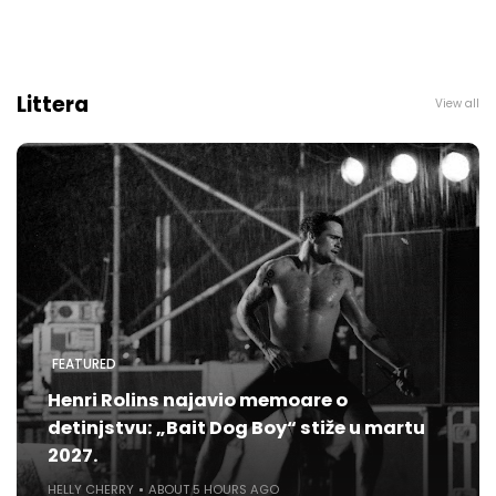
Littera
View all
FEATURED
Henri Rolins najavio memoare o
detinjstvu: „Bait Dog Boy“ stiže u martu
2027.
HELLY CHERRY
ABOUT 5 HOURS AGO