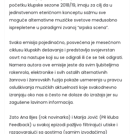
početku klupske sezone 2018/19, imaju za cilj da u
jedinstvenom eteričnom konceptu sažmu sve
moguće alternativne muzičke svetove međusobno
isprepletene u paradigmi zvanoj “srpska scena”.
Svaka emisija pojedinačno, posvećena je mesečnom
ciklusu klupskih dešavanja i predstavlja svojevrstan
osvrt na nastupe koji su se odigrali ili će se tek odigrati.
Namera autora ove emisije jeste da svim ljubiteljima
rokenrola, elektronike i svih ostalih alternativnih
žanrova i žanrovskih fuzija pokaže usmerenja u pravcu
osluškivanja muzičkih aktuelnosti koje svakodnevno
izranjaju oko nas a često ne dolaze do izražaja jer su
zagušene lavinom informacija.
Zato Ana Bjes (rok novinarka) i Marija Jović (PR kluba
Feedback) u svakoj epizodi pažljivo filtrirajući utiske i
razgovarajući sa gostima (samim izvođačima)