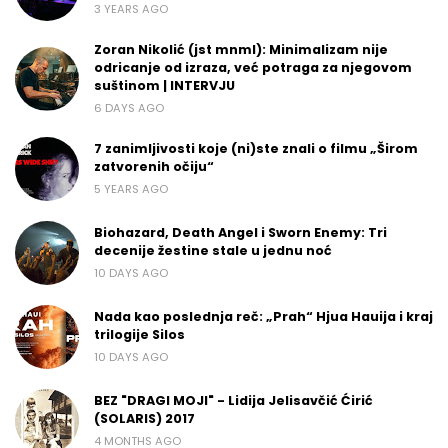
3 YEARS AGO
Zoran Nikolić (jst mnml): Minimalizam nije
odricanje od izraza, već potraga za njegovom
suštinom | INTERVJU
6 DAYS AGO
7 zanimljivosti koje (ni)ste znali o filmu „Širom
zatvorenih očiju“
5 YEARS AGO
Biohazard, Death Angel i Sworn Enemy: Tri
decenije žestine stale u jednu noć
10 DAYS AGO
Nada kao poslednja reč: „Prah“ Hjua Hauija i kraj
trilogije Silos
10 DAYS AGO
BEZ "DRAGI MOJI" - Lidija Jelisavčić Ćirić
(SOLARIS) 2017
4 MONTHS AGO