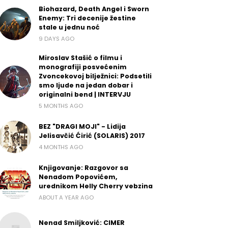
Biohazard, Death Angel i Sworn
Enemy: Tri decenije žestine
stale u jednu noć
9 DAYS AGO
Miroslav Stašić o filmu i
monografiji posvećenim
Zvoncekovoj bilježnici: Podsetili
smo ljude na jedan dobar i
originalni bend | INTERVJU
5 MONTHS AGO
BEZ "DRAGI MOJI" - Lidija
Jelisavčić Ćirić (SOLARIS) 2017
4 MONTHS AGO
Knjigovanje: Razgovor sa
Nenadom Popovićem,
urednikom Helly Cherry vebzina
ABOUT A YEAR AGO
Nenad Smiljković: CIMER