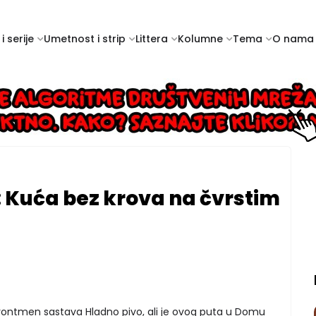
i serije
Umetnost i strip
Littera
Kolumne
Tema
O nama
: Kuća bez krova na čvrstim
 frontmen sastava Hladno pivo, ali je ovog puta u Domu