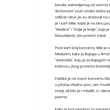
benda, sastavljenog od veoma ta
da koncert zvuči onako dobro kak
odličan izbor jer su dodavali 
je i sam Mile, kada je na binu 
"Maslina" i "Dolje je bolje", koj
Mazurkijević, bio prateći vokal.
Pred sam kraj koncerta, Mile je 
Međutim, kako je Bajaga u Amst
"Atlantida", koju je sa Bajagom
Karlovcu zbog protesta branitelj
Publika je na ovom koncertu bila 
u pitanju Hladno pivo, već muzik
stariji, ali bilo je i mladih, a i 
pesme.
Kako je broj pesama za sviranje b