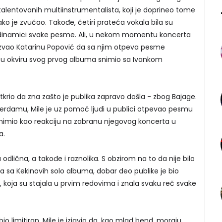
lentovanih multiinstrumentalista, koji je doprineo tome
o je zvučao. Takođe, četiri prateća vokala bila su
na dinamici svake pesme. Ali, u nekom momentu koncerta
pozvao Katarinu Popović da sa njim otpeva pesme
e je u okviru svog prvog albuma snimio sa Ivankom
otkrio da zna zašto je publika zapravo došla - zbog Bajage.
erdamu, Mile je uz pomoć ljudi u publici otpevao pesmu
 snimio kao reakciju na zabranu njegovog koncerta u
a.
odlična, a takođe i raznolika. S obzirom na to da nije bilo
a sa Kekinovih solo albuma, dobar deo publike je bio
dece, koja su stajala u prvim redovima i znala svaku reč svake
io limitiran, Mile je izjavio da, kao mlad bend, moraju