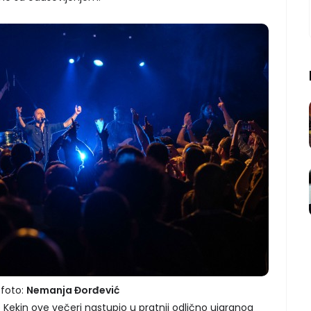
foto:
Nemanja Đorđević
Kekin ove večeri nastupio u pratnji odlično uigranog