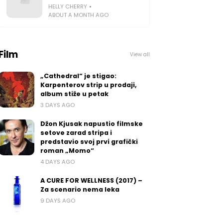
HELLY CHERRY
ABOUT A MONTH AGO
Film
View all
„Cathedral“ je stigao:
Karpenterov strip u prodaji,
album stiže u petak
3 DAYS AGO
Džon Kjusak napustio filmske
setove zarad stripa i
predstavio svoj prvi grafički
roman „Momo“
4 DAYS AGO
A CURE FOR WELLNESS (2017) –
Za scenario nema leka
9 DAYS AGO