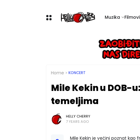
Muzika
Filmovi 
Home
KONCERT
Mile Kekin u DOB-u
temeljima
HELLY CHERRY
7 YEARS AGO
Mile Kekin je većini poznat kao