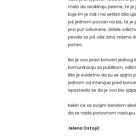
malo da recikliraju pesme, te je 
koja im je čak i na setlisti bila 
još jednom pozvan na bis, te je 
prvi put odsvirane, dobile odličn
pevala sa još više žara, rešena d
počeo.
Bio je ovo pravi koncert jednog 
komunikaciju sa publikom, odlič
Bilo je evidetno da su se sjajno pr
jednom od intervjua pred koncert 
Ispostavilo se da je ovo bio sjaj
Kekin će sa svojim bendom sledeć
da se nada ponovnom nastupu u
Јelena Ostojić