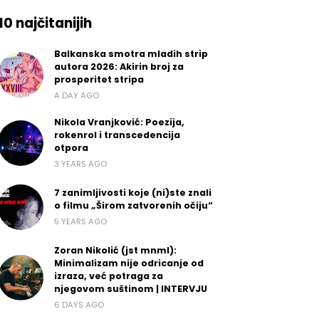
10 najčitanijih
Balkanska smotra mladih strip
autora 2026: Akirin broj za
prosperitet stripa
A DAY AGO
Nikola Vranjković: Poezija,
rokenrol i transcedencija
otpora
3 YEARS AGO
7 zanimljivosti koje (ni)ste znali
o filmu „Širom zatvorenih očiju“
5 YEARS AGO
Zoran Nikolić (jst mnml):
Minimalizam nije odricanje od
izraza, već potraga za
njegovom suštinom | INTERVJU
6 DAYS AGO