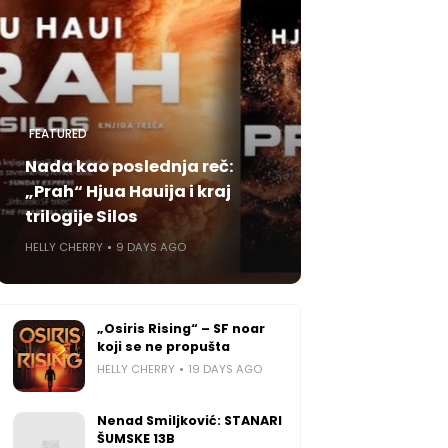
FEATURED
Nada kao poslednja reč:
„Prah“ Hjua Hauija i kraj
trilogije Silos
HELLY CHERRY
9 DAYS AGO
„Osiris Rising“ – SF noar
koji se ne propušta
HELLY CHERRY
19 DAYS AGO
Nenad Smiljković: STANARI
ŠUMSKE 13B