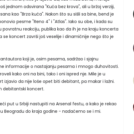
još jednom odsvirana "Kuća bez krova", ali u bržoj verziji,
upisana kao "Brza kuća". Nakon što su sišli sa bine, bend je
ponovio pesme "Reno 4" i "Atlas". Iako su obe, i kada su
u povratnu reakciju, publika kao da ih je na kraju koncerta
a se koncert završi još veselije i dinamičnije nego što je
kantautora koji je, osim pesama, sadržao i sjajnu
ne informacije o nastajanju pesama i mnogo duhovitosti.
oveli kako oni na bini, tako i oni ispred nje. Mile je u
izjavio da nije loše opet biti debitant, pa makar i lažni.
an debitantski koncert.
i put u Srbiji nastupiti na Arsenal festu, a kako je rekao
 Beogradu do kraja godine - nadaćemo se i mi.