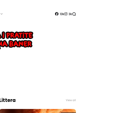
13k
3k
Littera
View all