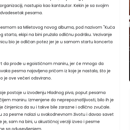
ganizaciji, nastupio kao kantautor. Kekin je sa svojim
 dvadesetak pesama.
 pesmom sa Miletovog novog albuma, pod nazivom "Kuća
g starta, ekipi na bini pružala odličnu podršku. Vezivanje
icu bio je odličan potez jer je u samom startu koncerta
ert da prođe u egoističnom maniru, jer će mnogo da
 svaka pesma najavljena pričom iz koje je nastala, što je
to je ove večeri odsvirano.
koje postoje u izvođenju Hladnog piva, poput pesama
ačijem maniru. Izmenjene do neprepoznatljivosti, bilo ih je
je činjenica da su i takve bile zarazne i odlično zvučale.
ciju za pesme nalazi u svakodnevnom životu i davao savet
je, sam na bini, u akustičnoj verziji izveo i pesme
ane sa odusevljenjem.