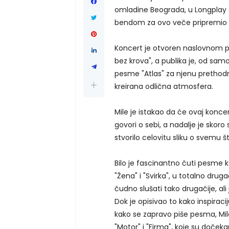
omladine Beograda, u Longplay or
bendom za ovo veče pripremio
Koncert je otvoren naslovnom
bez krova", a publika je, od samo
pesme "Atlas" za njenu prethodn
kreirana odlična atmosfera.
Mile je istakao da će ovaj konc
govori o sebi, a nadalje je skoro
stvorilo celovitu sliku o svemu š
Bilo je fascinantno čuti pesme 
"Žena" i "Svirka", u totalno drug
čudno slušati tako drugačije, ali 
Dok je opisivao to kako inspira
kako se zapravo piše pesma, Mile 
"Motor" i "Firma", koje su doček