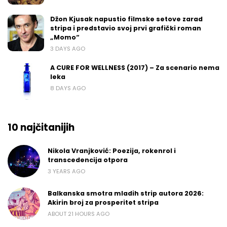
Džon Kjusak napustio filmske setove zarad
stripa i predstavio svoj prvi grafički roman
„Momo“
3 DAYS AGO
A CURE FOR WELLNESS (2017) – Za scenario nema
leka
8 DAYS AGO
10 najčitanijih
Nikola Vranjković: Poezija, rokenrol i
transcedencija otpora
3 YEARS AGO
Balkanska smotra mladih strip autora 2026:
Akirin broj za prosperitet stripa
ABOUT 21 HOURS AGO