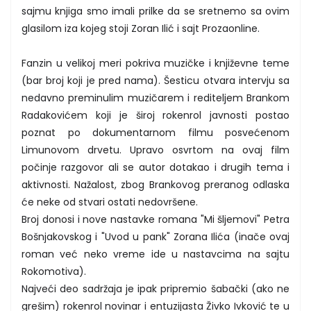
sajmu knjiga smo imali prilke da se sretnemo sa ovim
glasilom iza kojeg stoji Zoran Ilić i sajt Prozaonline.
Fanzin u velikoj meri pokriva muzičke i književne teme
(bar broj koji je pred nama). Šesticu otvara intervju sa
nedavno preminulim muzičarem i rediteljem Brankom
Radakovićem koji je široj rokenrol javnosti postao
poznat po dokumentarnom filmu posvećenom
Limunovom drvetu. Upravo osvrtom na ovaj film
počinje razgovor ali se autor dotakao i drugih tema i
aktivnosti. Nažalost, zbog Brankovog preranog odlaska
će neke od stvari ostati nedovršene.
Broj donosi i nove nastavke romana "Mi šljemovi" Petra
Bošnjakovskog i "Uvod u pank" Zorana Ilića (inače ovaj
roman već neko vreme ide u nastavcima na sajtu
Rokomotiva).
Najveći deo sadržaja je ipak pripremio šabački (ako ne
grešim) rokenrol novinar i entuzijasta Živko Ivković te u