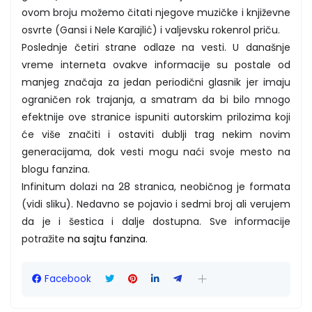
ovom broju možemo čitati njegove muzičke i književne
osvrte (Gansi i Nele Karajlić) i valjevsku rokenrol priču.
Poslednje četiri strane odlaze na vesti. U današnje
vreme interneta ovakve informacije su postale od
manjeg značaja za jedan periodični glasnik jer imaju
ograničen rok trajanja, a smatram da bi bilo mnogo
efektnije ove stranice ispuniti autorskim prilozima koji
će više značiti i ostaviti dublji trag nekim novim
generacijama, dok vesti mogu naći svoje mesto na
blogu fanzina.
Infinitum dolazi na 28 stranica, neobičnog je formata
(vidi sliku). Nedavno se pojavio i sedmi broj ali verujem
da je i šestica i dalje dostupna. Sve informacije
potražite
na sajtu fanzina
.
Facebook