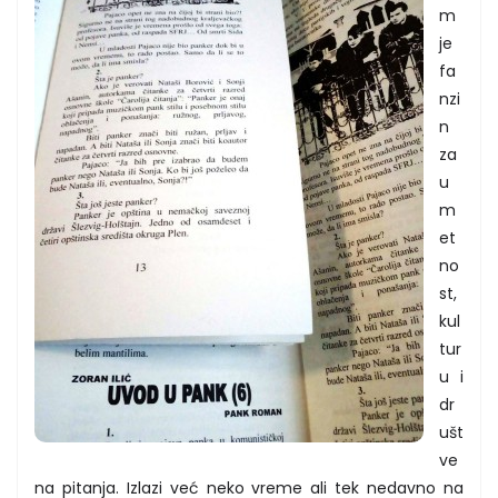
m
je
fa
nzi
n
za
u
m
et
no
st,
kul
tur
u i
dr
ušt
ve
na pitanja. Izlazi već neko vreme ali tek nedavno na