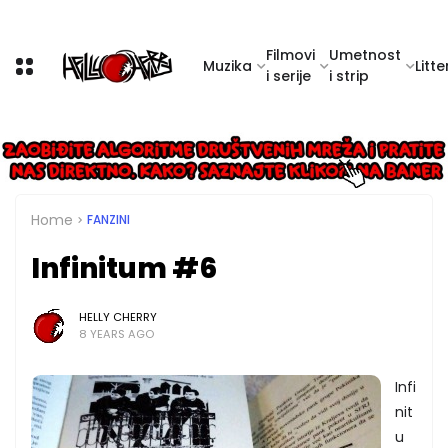
Filmovi
Umetnost
Muzika
Litte
i serije
i strip
Home
FANZINI
Infinitum #6
HELLY CHERRY
8 YEARS AGO
Infi
nit
u