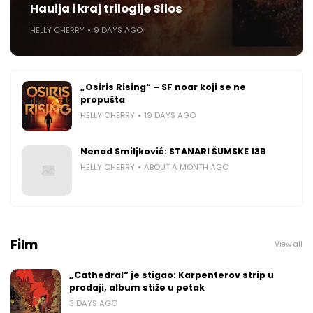
Hauija i kraj trilogije Silos
HELLY CHERRY
9 DAYS AGO
„Osiris Rising“ – SF noar koji se ne
propušta
HELLY CHERRY
19 DAYS AGO
Nenad Smiljković: STANARI ŠUMSKE 13B
HELLY CHERRY
ABOUT A MONTH AGO
Film
View all
„Cathedral“ je stigao: Karpenterov strip u
prodaji, album stiže u petak
3 DAYS AGO