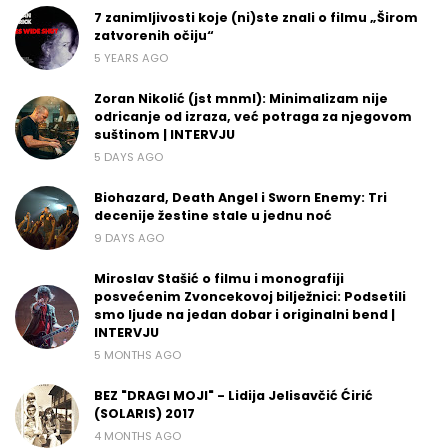
7 zanimljivosti koje (ni)ste znali o filmu „Širom
zatvorenih očiju“
5 YEARS AGO
Zoran Nikolić (jst mnml): Minimalizam nije
odricanje od izraza, već potraga za njegovom
suštinom | INTERVJU
5 DAYS AGO
Biohazard, Death Angel i Sworn Enemy: Tri
decenije žestine stale u jednu noć
9 DAYS AGO
Miroslav Stašić o filmu i monografiji
posvećenim Zvoncekovoj bilježnici: Podsetili
smo ljude na jedan dobar i originalni bend |
INTERVJU
5 MONTHS AGO
BEZ "DRAGI MOJI" - Lidija Jelisavčić Ćirić
(SOLARIS) 2017
4 MONTHS AGO