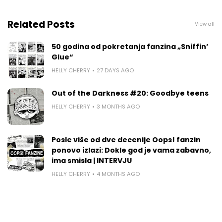
Related Posts
View all
50 godina od pokretanja fanzina „Sniffin’
Glue“
HELLY CHERRY
27 DAYS AGO
Out of the Darkness #20: Goodbye teens
HELLY CHERRY
3 MONTHS AGO
Posle više od dve decenije Oops! fanzin
ponovo izlazi: Dokle god je vama zabavno,
ima smisla | INTERVJU
HELLY CHERRY
4 MONTHS AGO