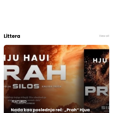
Littera
View all
FEATURED
Nada kao poslednja reč: „Prah“ Hjua