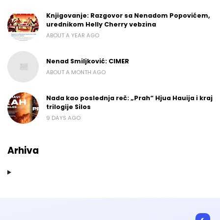
Knjigovanje: Razgovor sa Nenadom Popovićem,
urednikom Helly Cherry vebzina
ABOUT A YEAR AGO
Nenad Smiljković: CIMER
ABOUT A MONTH AGO
Nada kao poslednja reč: „Prah“ Hjua Hauija i kraj
trilogije Silos
9 DAYS AGO
Arhiva