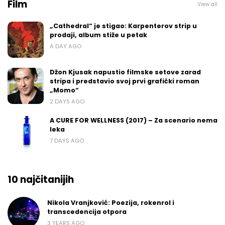
Film
View all
„Cathedral“ je stigao: Karpenterov strip u
prodaji, album stiže u petak
A DAY AGO
Džon Kjusak napustio filmske setove zarad
stripa i predstavio svoj prvi grafički roman
„Momo“
2 DAYS AGO
A CURE FOR WELLNESS (2017) – Za scenario nema
leka
7 DAYS AGO
10 najčitanijih
Nikola Vranjković: Poezija, rokenrol i
transcedencija otpora
3 YEARS AGO