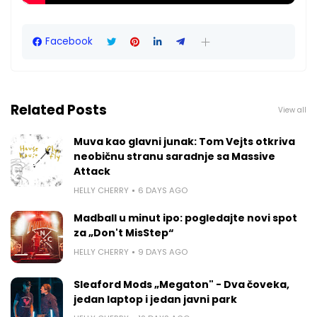
Facebook
Related Posts
View all
Muva kao glavni junak: Tom Vejts otkriva
neobičnu stranu saradnje sa Massive
Attack
HELLY CHERRY
6 DAYS AGO
Madball u minut ipo: pogledajte novi spot
za „Don't MisStep“
HELLY CHERRY
9 DAYS AGO
Sleaford Mods „Megaton" - Dva čoveka,
jedan laptop i jedan javni park