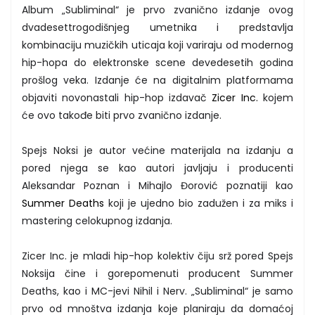
Album „Subliminal“ je prvo zvanično izdanje ovog
dvadesettrogodišnjeg umetnika i predstavlja
kombinaciju muzičkih uticaja koji variraju od modernog
hip-hopa do elektronske scene devedesetih godina
prošlog veka. Izdanje će na digitalnim platformama
objaviti novonastali hip-hop izdavač
Zicer Inc.
kojem
će ovo takođe biti prvo zvanično izdanje.
Spejs Noksi je autor većine materijala na izdanju a
pored njega se kao autori javljaju i producenti
Aleksandar Poznan i Mihajlo Đorović poznatiji kao
Summer Deaths
koji je ujedno bio zadužen i za miks i
mastering celokupnog izdanja.
Zicer Inc. je mladi hip-hop kolektiv čiju srž pored Spejs
Noksija čine i gorepomenuti producent Summer
Deaths, kao i MC-jevi Nihil i Nerv. „Subliminal“ je samo
prvo od mnoštva izdanja koje planiraju da domaćoj