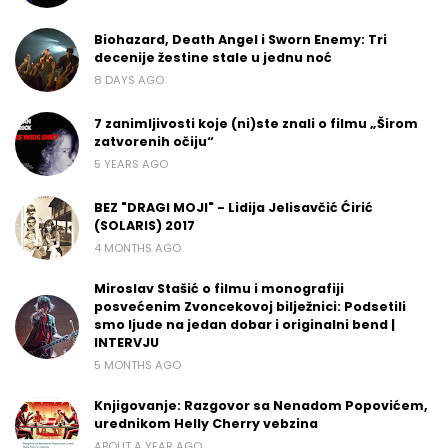
Biohazard, Death Angel i Sworn Enemy: Tri
decenije žestine stale u jednu noć
8 DAYS AGO
7 zanimljivosti koje (ni)ste znali o filmu „Širom
zatvorenih očiju“
5 YEARS AGO
BEZ "DRAGI MOJI" - Lidija Jelisavčić Ćirić
(SOLARIS) 2017
4 MONTHS AGO
Miroslav Stašić o filmu i monografiji
posvećenim Zvoncekovoj bilježnici: Podsetili
smo ljude na jedan dobar i originalni bend |
INTERVJU
5 MONTHS AGO
Knjigovanje: Razgovor sa Nenadom Popovićem,
urednikom Helly Cherry vebzina
ABOUT A YEAR AGO