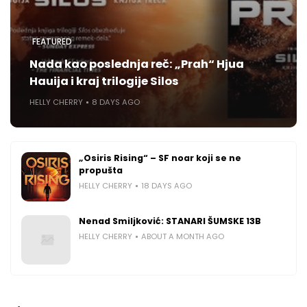
FEATURED
Nada kao poslednja reč: „Prah“ Hjua
Hauija i kraj trilogije Silos
HELLY CHERRY
8 DAYS AGO
„Osiris Rising“ – SF noar koji se ne
propušta
HELLY CHERRY
18 DAYS AGO
Nenad Smiljković: STANARI ŠUMSKE 13B
HELLY CHERRY
ABOUT A MONTH AGO