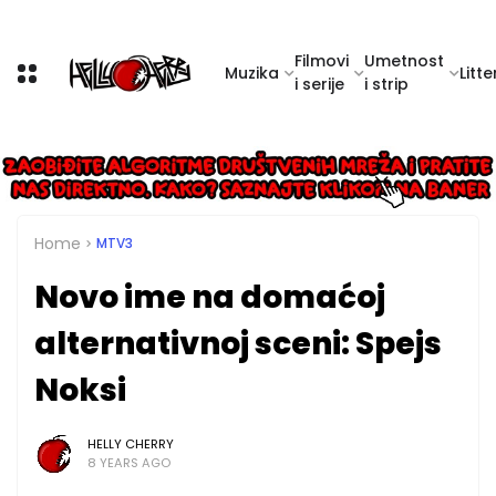
Filmovi
Umetnost
Muzika
Litte
i serije
i strip
Home
MTV3
Novo ime na domaćoj
alternativnoj sceni: Spejs
Noksi
HELLY CHERRY
8 YEARS AGO