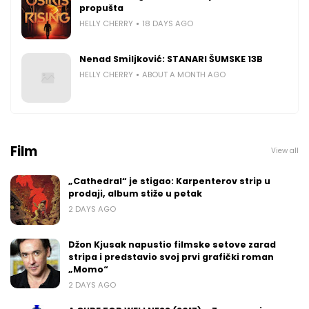
propušta
HELLY CHERRY
18 DAYS AGO
Nenad Smiljković: STANARI ŠUMSKE 13B
HELLY CHERRY
ABOUT A MONTH AGO
Film
View all
„Cathedral“ je stigao: Karpenterov strip u
prodaji, album stiže u petak
2 DAYS AGO
Džon Kjusak napustio filmske setove zarad
stripa i predstavio svoj prvi grafički roman
„Momo“
2 DAYS AGO