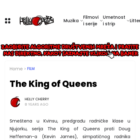
Filmovi
Umetnost
Muzika
Litte
i serije
i strip
Home
FILM
The King of Queens
HELLY CHERRY
8 YEARS AGO
Smeštena u Kvinsu, predgrađu radničke klase u
Njujorku, serija The King of Queens prati Doug
Heffernan-a (Kevin James), simpatičnog radnika