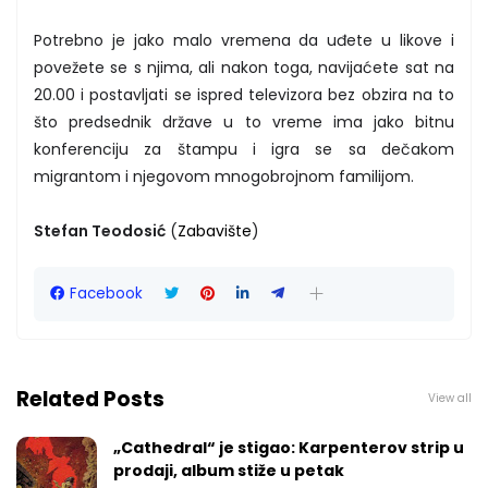
Potrebno je jako malo vremena da uđete u likove i
povežete se s njima, ali nakon toga, navijaćete sat na
20.00 i postavljati se ispred televizora bez obzira na to
što predsednik države u to vreme ima jako bitnu
konferenciju za štampu i igra se sa dečakom
migrantom i njegovom mnogobrojnom familijom.
Stefan Teodosić
(
Zabavište
)
Facebook
Related Posts
View all
„Cathedral“ je stigao: Karpenterov strip u
prodaji, album stiže u petak