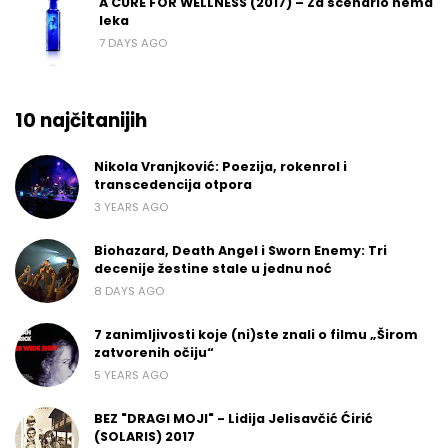
A CURE FOR WELLNESS (2017) – Za scenario nema
leka
7 DAYS AGO
10 najčitanijih
Nikola Vranjković: Poezija, rokenrol i
transcedencija otpora
3 YEARS AGO
Biohazard, Death Angel i Sworn Enemy: Tri
decenije žestine stale u jednu noć
8 DAYS AGO
7 zanimljivosti koje (ni)ste znali o filmu „Širom
zatvorenih očiju“
5 YEARS AGO
BEZ "DRAGI MOJI" - Lidija Jelisavčić Ćirić
(SOLARIS) 2017