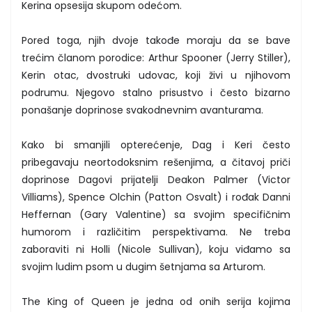
Kerina opsesija skupom odećom.
Pored toga, njih dvoje takođe moraju da se bave
trećim članom porodice: Arthur Spooner (Jerry Stiller),
Kerin otac, dvostruki udovac, koji živi u njihovom
podrumu. Njegovo stalno prisustvo i često bizarno
ponašanje doprinose svakodnevnim avanturama.
Kako bi smanjili opterećenje, Dag i Keri često
pribegavaju neortodoksnim rešenjima, a čitavoj priči
doprinose Dagovi prijatelji Deakon Palmer (Victor
Villiams), Spence Olchin (Patton Osvalt) i rođak Danni
Heffernan (Gary Valentine) sa svojim specifičnim
humorom i različitim perspektivama. Ne treba
zaboraviti ni Holli (Nicole Sullivan), koju viđamo sa
svojim ludim psom u dugim šetnjama sa Arturom.
The King of Queen je jedna od onih serija kojima