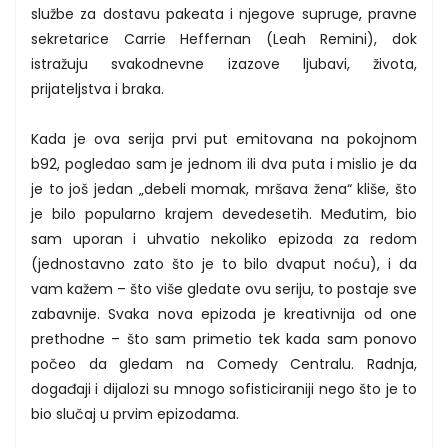
službe za dostavu pakeata i njegove supruge, pravne
sekretarice Carrie Heffernan (Leah Remini), dok
istražuju svakodnevne izazove ljubavi, života,
prijateljstva i braka.
Kada je ova serija prvi put emitovana na pokojnom
b92, pogledao sam je jednom ili dva puta i mislio je da
je to još jedan „debeli momak, mršava žena“ kliše, što
je bilo popularno krajem devedesetih. Međutim, bio
sam uporan i uhvatio nekoliko epizoda za redom
(jednostavno zato što je to bilo dvaput noću), i da
vam kažem – što više gledate ovu seriju, to postaje sve
zabavnije. Svaka nova epizoda je kreativnija od one
prethodne – što sam primetio tek kada sam ponovo
počeo da gledam na Comedy Centralu. Radnja,
događaji i dijalozi su mnogo sofisticiraniji nego što je to
bio slučaj u prvim epizodama.