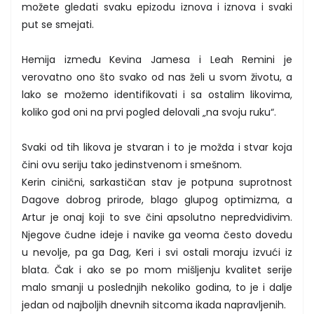
možete gledati svaku epizodu iznova i iznova i svaki
put se smejati.
Hemija između Kevina Jamesa i Leah Remini je
verovatno ono što svako od nas želi u svom životu, a
lako se možemo identifikovati i sa ostalim likovima,
koliko god oni na prvi pogled delovali „na svoju ruku“.
Svaki od tih likova je stvaran i to je možda i stvar koja
čini ovu seriju tako jedinstvenom i smešnom.
Kerin cinični, sarkastičan stav je potpuna suprotnost
Dagove dobrog prirode, blago glupog optimizma, a
Artur je onaj koji to sve čini apsolutno nepredvidivim.
Njegove čudne ideje i navike ga veoma često dovedu
u nevolje, pa ga Dag, Keri i svi ostali moraju izvući iz
blata. Čak i ako se po mom mišljenju kvalitet serije
malo smanji u poslednjih nekoliko godina, to je i dalje
jedan od najboljih dnevnih sitcoma ikada napravljenih.