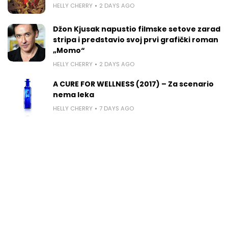
HELLY CHERRY
2 DAYS AGO
Džon Kjusak napustio filmske setove zarad
stripa i predstavio svoj prvi grafički roman
„Momo“
HELLY CHERRY
2 DAYS AGO
A CURE FOR WELLNESS (2017) – Za scenario
nema leka
HELLY CHERRY
7 DAYS AGO