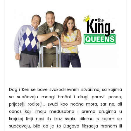
Dag i Keri se bave svakodnevnim stvarima, sa kojima
se suočavaju mnogi bračni i drugi parovi: posao,
prijatelji, roditelji… zvuči kao noćna mora, zar ne, ali
odnos koji imaju međusobno i prema drugima u
krajnjoj liniji nosi ih kroz svaku dilemu s kojom se
suočavaju, bilo da je to Dagova fiksacija hranom ili