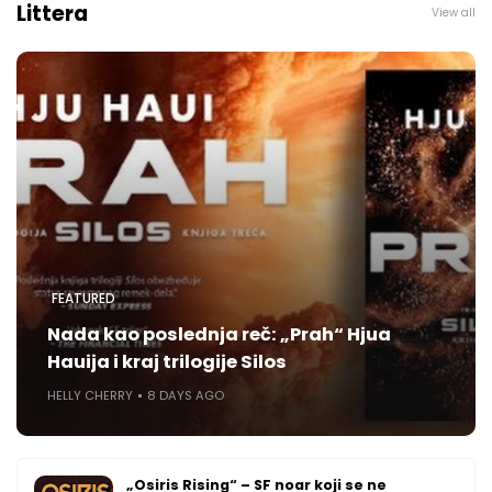
Littera
View all
FEATURED
Nada kao poslednja reč: „Prah“ Hjua
Hauija i kraj trilogije Silos
HELLY CHERRY
8 DAYS AGO
„Osiris Rising“ – SF noar koji se ne