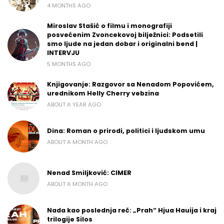
4 MONTHS AGO
Miroslav Stašić o filmu i monografiji
posvećenim Zvoncekovoj bilježnici: Podsetili
smo ljude na jedan dobar i originalni bend |
INTERVJU
5 MONTHS AGO
Knjigovanje: Razgovor sa Nenadom Popovićem,
urednikom Helly Cherry vebzina
ABOUT A YEAR AGO
Dina: Roman o prirodi, politici i ljudskom umu
ABOUT A MONTH AGO
Nenad Smiljković: CIMER
ABOUT A MONTH AGO
Nada kao poslednja reč: „Prah“ Hjua Hauija i kraj
trilogije Silos