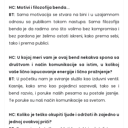
HC: Motivi i filozofija benda...
BT:
Sama motivacija se stvara na bini i u uzajamnom
odnosu sa publikom tokom nastupa. Sama filozofija
benda je da radimo ono što volimo bez kompromisa i
bez pardona jer želimo ostati iskreni, kako prema sebi,
tako i prema publici.
HC: U kojoj meri vam je ovaj bend nekakva spona sa
društvom i način komunikacije sa istim, u kolikoj
vaše lično ispucavanje energije i lično pražnjenje?
BT:
U početku nam je sviranje služilo kao izduvni ventil.
Kasnije, kako smo kao pojedinci sazrevali, tako se i
bend razvio, i poruke naših pesama su postale jasnije.
Te poruke su naš način komunikacije sa svetom.
HC: Koliko je teško okupiti ljude i održati ih zajedno u
jednoj ovakvoj priči?