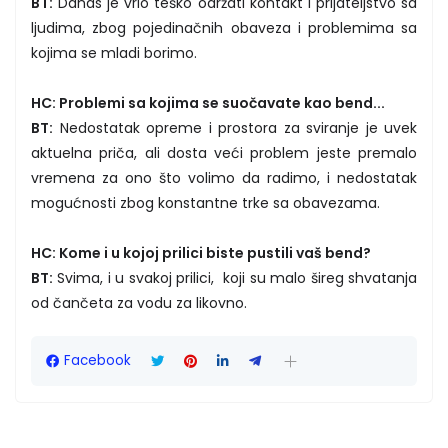
BT:
Danas je vrlo teško održati kontakt i prijateljstvo sa
ljudima, zbog pojedinačnih obaveza i problemima sa
kojima se mladi borimo.
HC: Problemi sa kojima se suočavate kao bend...
BT:
Nedostatak opreme i prostora za sviranje je uvek
aktuelna priča, ali dosta veći problem jeste premalo
vremena za ono što volimo da radimo, i nedostatak
mogućnosti zbog konstantne trke sa obavezama.
HC: Kome i u kojoj prilici biste pustili vaš bend?
BT:
Svima, i u svakoj prilici, koji su malo šireg shvatanja
od čančeta za vodu za likovno.
Facebook