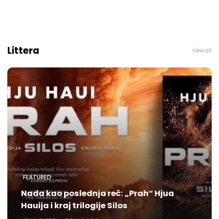
Littera
View all
FEATURED
Nada kao poslednja reč: „Prah“ Hjua
Hauija i kraj trilogije Silos