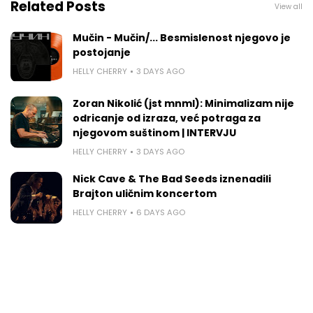
Related Posts
View all
Mučin - Mučin/... Besmislenost njegovo je
postojanje
HELLY CHERRY
3 DAYS AGO
Zoran Nikolić (jst mnml): Minimalizam nije
odricanje od izraza, već potraga za
njegovom suštinom | INTERVJU
HELLY CHERRY
3 DAYS AGO
Nick Cave & The Bad Seeds iznenadili
Brajton uličnim koncertom
HELLY CHERRY
6 DAYS AGO