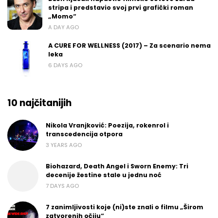
stripa i predstavio svoj prvi grafički roman
„Momo“
A DAY AGO
A CURE FOR WELLNESS (2017) – Za scenario nema
leka
6 DAYS AGO
10 najčitanijih
Nikola Vranjković: Poezija, rokenrol i
transcedencija otpora
3 YEARS AGO
Biohazard, Death Angel i Sworn Enemy: Tri
decenije žestine stale u jednu noć
7 DAYS AGO
7 zanimljivosti koje (ni)ste znali o filmu „Širom
zatvorenih očiju“