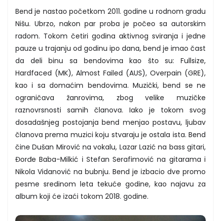
Bend je nastao početkom 2011. godine u rodnom gradu
Nišu. Ubrzo, nakon par proba je počeo sa autorskim
radom. Tokom četiri godina aktivnog sviranja i jedne
pauze u trajanju od godinu ipo dana, bend je imao čast
da deli binu sa bendovima kao što su: Fullsize,
Hardfaced (MK), Almost Failed (AUS), Overpain (GRE),
kao i sa domaćim bendovima. Muzički, bend se ne
ograničava žanrovima, zbog velike muzičke
raznovrsnosti samih članova. Iako je tokom svog
dosadašnjeg postojanja bend menjao postavu, ljubav
članova prema muzici koju stvaraju je ostala ista. Bend
čine Dušan Mirović na vokalu, Lazar Lazić na bass gitari,
Đorđe Baba-Milkić i Stefan Serafimović na gitarama i
Nikola Vidanović na bubnju. Bend je izbacio dve promo
pesme sredinom leta tekuće godine, kao najavu za
album koji će izaći tokom 2018. godine.