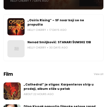
HELLY CHERRY
7 DAYS AGO
„Osiris Rising“ – SF noar koji se ne
propušta
HELLY CHERRY
17 DAYS AGO
Nenad Smiljković: STANARI ŠUMSKE 13B
HELLY CHERRY
30 DAYS AGO
Film
View all
„Cathedral“ je stigao: Karpenterov strip u
prodaji, album stiže u petak
ABOUT 22 HOURS AGO
Džon Kjusak napustio filmske setove zarad