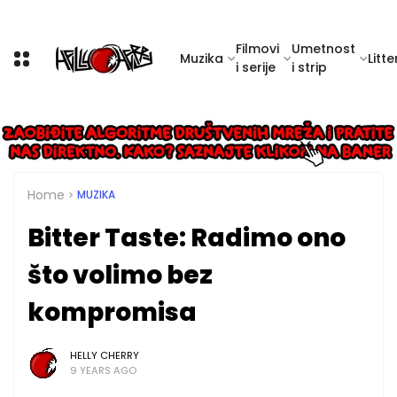
Filmovi
Umetnost
Muzika
Litte
i serije
i strip
Home
MUZIKA
Bitter Taste: Radimo ono
što volimo bez
kompromisa
HELLY CHERRY
9 YEARS AGO