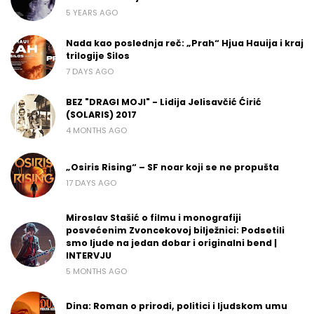
5 YEARS AGO
Nada kao poslednja reč: „Prah“ Hjua Hauija i kraj
trilogije Silos
7 DAYS AGO
BEZ "DRAGI MOJI" - Lidija Jelisavčić Ćirić
(SOLARIS) 2017
4 MONTHS AGO
„Osiris Rising“ – SF noar koji se ne propušta
17 DAYS AGO
Miroslav Stašić o filmu i monografiji
posvećenim Zvoncekovoj bilježnici: Podsetili
smo ljude na jedan dobar i originalni bend |
INTERVJU
5 MONTHS AGO
Dina: Roman o prirodi, politici i ljudskom umu