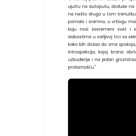
ujutru na autoputu, doduše na m
na nešto drugo u tom trenutku.
pomalo i sramno, u vrtlogu mana
koju nosi savremeni svet i 
slabostima u varljivoj trci sa s
kako bih došao do zrna spokoja, 
introspekcija, kojoj brzina o
uzbuđenje i na jedan grozniča
prolaznošću."