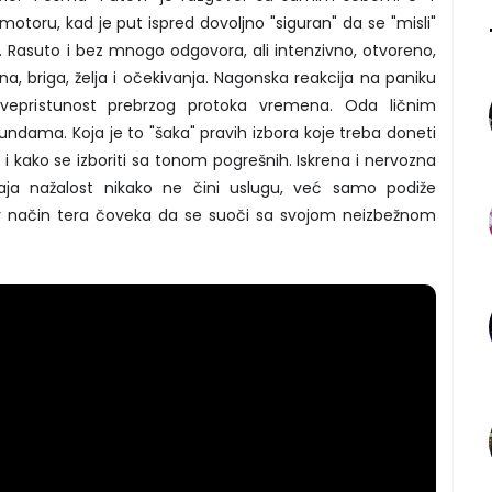
otoru, kad je put ispred dovoljno "siguran" da se "misli"
 Rasuto i bez mnogo odgovora, ali intenzivno, otvoreno,
, briga, želja i očekivanja. Nagonska reakcija na paniku
svepristunost prebrzog protoka vremena. Oda ličnim
ekundama. Koja je to "šaka" pravih izbora koje treba doneti
i kako se izboriti sa tonom pogrešnih. Iskrena i nervozna
brtaja nažalost nikako ne čini uslugu, već samo podiže
v način tera čoveka da se suoči sa svojom neizbežnom