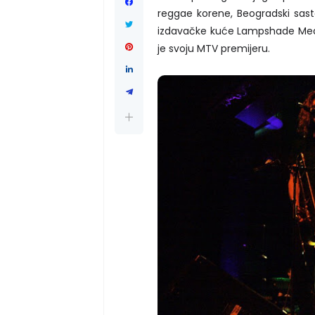
reggae korene, Beogradski sast
izdavačke kuće Lampshade Media
je svoju MTV premijeru.