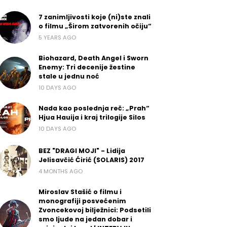
7 zanimljivosti koje (ni)ste znali
o filmu „Širom zatvorenih očiju“
5 YEARS AGO
Biohazard, Death Angel i Sworn
Enemy: Tri decenije žestine
stale u jednu noć
10 DAYS AGO
Nada kao poslednja reč: „Prah“
Hjua Hauija i kraj trilogije Silos
10 DAYS AGO
BEZ "DRAGI MOJI" - Lidija
Jelisavčić Ćirić (SOLARIS) 2017
4 MONTHS AGO
Miroslav Stašić o filmu i
monografiji posvećenim
Zvoncekovoj bilježnici: Podsetili
smo ljude na jedan dobar i