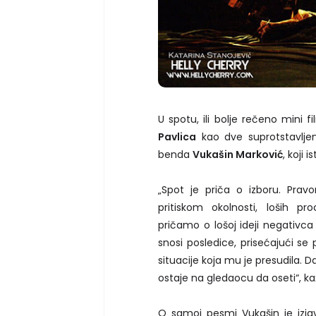
U spotu, ili bolje rečeno mini f
Pavlica
kao dve suprotstavlje
benda
Vukašin Marković
, koji 
„Spot je priča o izboru. Pra
pritiskom okolnosti, loših pr
pričamo o lošoj ideji negativca
snosi posledice, prisećajući se 
situacije koja mu je presudila. Da
ostaje na gledaocu da oseti“, ka
O samoj pesmi Vukašin je izja