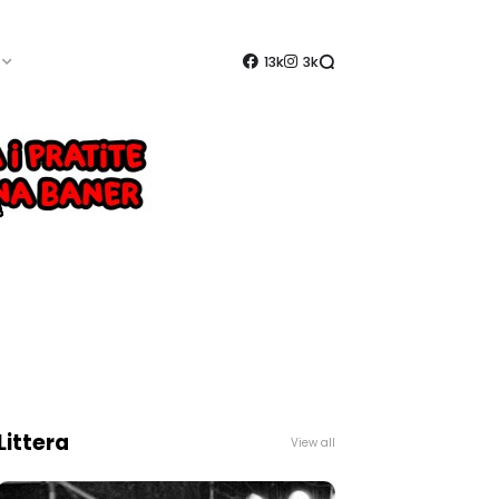
13k
3k
Littera
View all