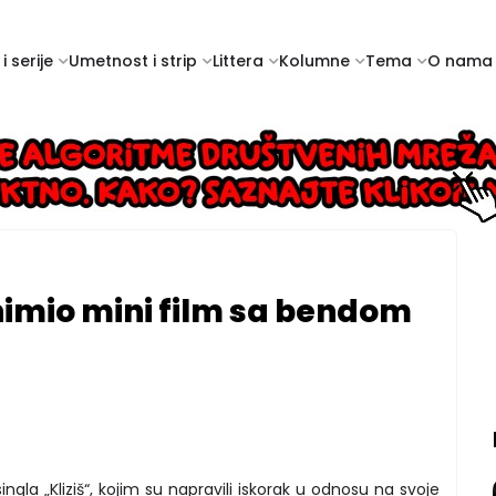
i serije
Umetnost i strip
Littera
Kolumne
Tema
O nama
nimio mini film sa bendom
gla „Kliziš“, kojim su napravili iskorak u odnosu na svoje