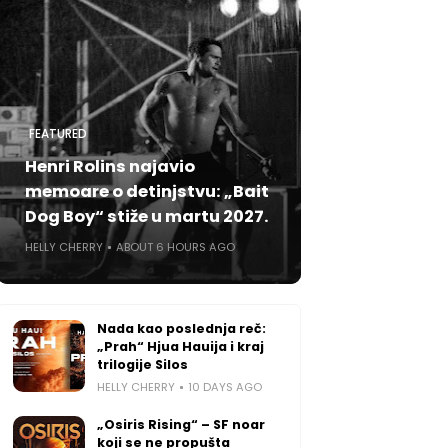
FEATURED
Henri Rolins najavio
memoare o detinjstvu: „Bait
Dog Boy“ stiže u martu 2027.
HELLY CHERRY
ABOUT 6 HOURS AGO
Nada kao poslednja reč:
„Prah“ Hjua Hauija i kraj
trilogije Silos
HELLY CHERRY
10 DAYS AGO
„Osiris Rising“ – SF noar
koji se ne propušta