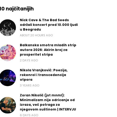
10 najčitanijih
Nick Cave & The Bad Seeds
održali koncert pred 10.000 ljudi
u Beogradu
ABOUT 20 HOURS AGO
Balkanska smotra mladih strip
autora 2026: Akirin broj za
prosperitet stripa
2 DAYS AGO
Nikola Vranjković: Poezija,
rokenrol i transcedencija
otpora
3 YEARS AGO
Zoran Nikolić (jst mnml):
Minimalizam nije odricanje od
izraza, već potraga za
njegovom suštinom | INTERVJU
6 DAYS AGO