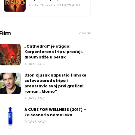
HELLY CHERRY
20 DAYS AGO
Film
View all
„Cathedral“ je stigao:
Karpenterov strip u prodaji,
album stiže u petak
4 DAYS AGO
Džon Kjusak napustio filmske
setove zarad stripa i
predstavio svoj prvi grafički
roman „Momo“
4 DAYS AGO
A CURE FOR WELLNESS (2017) –
Za scenario nema leka
9 DAYS AGO