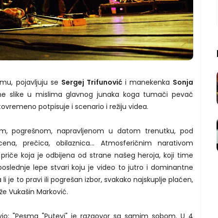
ilmu, pojavljuju se
Sergej Trifunović
i manekenka
Sonja
ne slike u mislima glavnog junaka koga tumači pevač
istovremeno potpisuje i scenario i režiju videa.
vom, pogrešnom, napravljenom u datom trenutku, pod
ocena, prečica, obilaznica... Atmosferičnim narativom
 priče koja je odbijena od strane našeg heroja, koji time
poslednje lepe stvari koju je video to jutro i dominantne
 li je to pravi ili pogrešan izbor, svakako najskuplje plaćen,
že Vukašin Marković.
vio: "Pesma "Putevi" je razgovor sa samim sobom. U 4