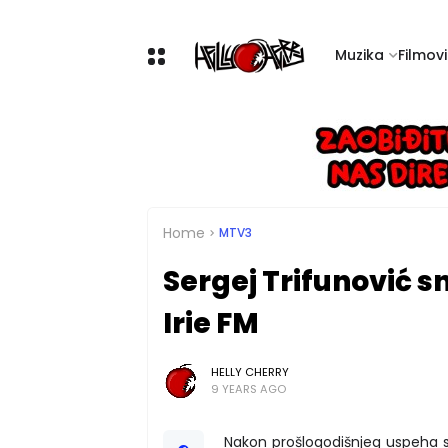
Muzika
Filmovi 
Home
MTV3
Sergej Trifunović s
Irie FM
HELLY CHERRY
9 YEARS AGO
Nakon prošlogodišnjeg uspeha sin