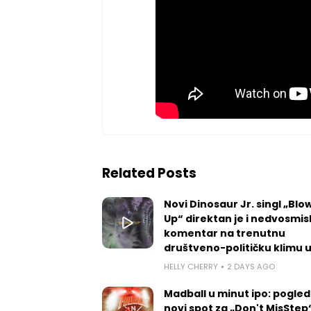
Related Posts
Novi Dinosaur Jr. singl „Blow
Up“ direktan je i nedvosmis
komentar na trenutnu
društveno-političku klimu 
HELLY CHERRY
2 DAYS AGO
Madball u minut ipo: pogled
novi spot za „Don't MisStep