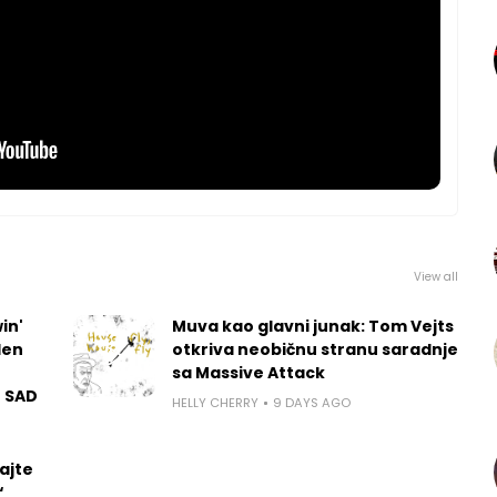
View all
in'
Muva kao glavni junak: Tom Vejts
len
otkriva neobičnu stranu saradnje
sa Massive Attack
u SAD
HELLY CHERRY
9 DAYS AGO
ajte
“