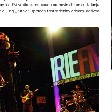
av Irie FM vratio se na scenu sa novim hitom u izdanju
. Singl „Putevi“, ispraćen fantastičnim videom, doživeo