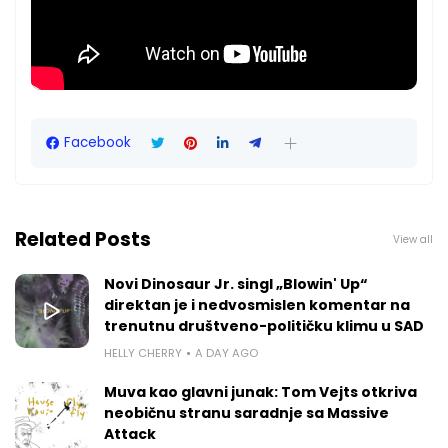
Facebook
Related Posts
View all
Novi Dinosaur Jr. singl „Blowin' Up“
direktan je i nedvosmislen komentar na
trenutnu društveno-političku klimu u SAD
HELLY CHERRY
A DAY AGO
Muva kao glavni junak: Tom Vejts otkriva
neobičnu stranu saradnje sa Massive
Attack