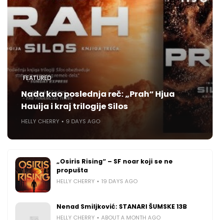
FEATURED
Nada kao poslednja reč: „Prah“ Hjua
Hauija i kraj trilogije Silos
HELLY CHERRY
9 DAYS AGO
„Osiris Rising“ – SF noar koji se ne
propušta
HELLY CHERRY
19 DAYS AGO
Nenad Smiljković: STANARI ŠUMSKE 13B
HELLY CHERRY
ABOUT A MONTH AGO