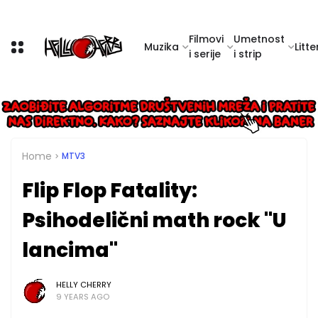
Filmovi
Umetnost
Muzika
Litte
i serije
i strip
Home
MTV3
Flip Flop Fatality:
Psihodelični math rock "U
lancima"
HELLY CHERRY
9 YEARS AGO