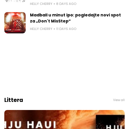
HELLY CHERRY
8 DAYS AGO
Madball u minut ipo: pogledajte novi spot
za „Don't MisStep“
HELLY CHERRY
11 DAYS AGO
Littera
View all