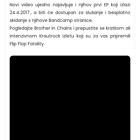
Novi video ujedno najavljuje i njihov prvi EP koji izlazi
24.4.2017., a biti će dostupan za slušanje i besplatno
skidanje s njihove Bandcamp stranice.
Pogledajte Brother In Chains i prepustite se kratkom ali
intenzivnom Krautrock izletu koji su za vas pripremili
Flip Flop Fatality.