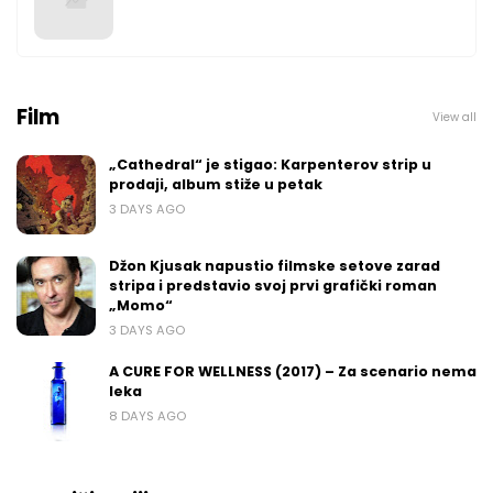
Film
View all
„Cathedral“ je stigao: Karpenterov strip u
prodaji, album stiže u petak
3 DAYS AGO
Džon Kjusak napustio filmske setove zarad
stripa i predstavio svoj prvi grafički roman
„Momo“
3 DAYS AGO
A CURE FOR WELLNESS (2017) – Za scenario nema
leka
8 DAYS AGO