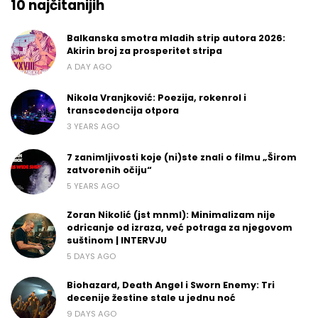
10 najčitanijih
Balkanska smotra mladih strip autora 2026:
Akirin broj za prosperitet stripa
A DAY AGO
Nikola Vranjković: Poezija, rokenrol i
transcedencija otpora
3 YEARS AGO
7 zanimljivosti koje (ni)ste znali o filmu „Širom
zatvorenih očiju“
5 YEARS AGO
Zoran Nikolić (jst mnml): Minimalizam nije
odricanje od izraza, već potraga za njegovom
suštinom | INTERVJU
5 DAYS AGO
Biohazard, Death Angel i Sworn Enemy: Tri
decenije žestine stale u jednu noć
9 DAYS AGO