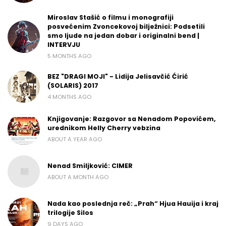
Miroslav Stašić o filmu i monografiji
posvećenim Zvoncekovoj bilježnici: Podsetili
smo ljude na jedan dobar i originalni bend |
INTERVJU
5 MONTHS AGO
BEZ "DRAGI MOJI" - Lidija Jelisavčić Ćirić
(SOLARIS) 2017
4 MONTHS AGO
Knjigovanje: Razgovor sa Nenadom Popovićem,
urednikom Helly Cherry vebzina
ABOUT A YEAR AGO
Nenad Smiljković: CIMER
ABOUT A MONTH AGO
Nada kao poslednja reč: „Prah“ Hjua Hauija i kraj
trilogije Silos
9 DAYS AGO