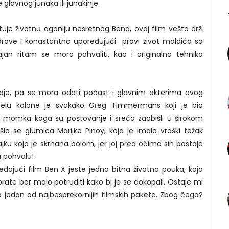
lavnog junaka ili junakinje.
tuje životnu agoniju nesretnog Bena, ovaj film vešto drži
drove i konastantno upoređujući pravi život maldića sa
jajan ritam se mora pohvaliti, kao i originalna tehnika
aje, pa se mora odati počast i glavnim akterima ovog
 čelu kolone je svakako Greg Timmermans koji je bio
og momka koga su poštovanje i sreća zaobišli u širokom
ašla se glumica Marijke Pinoy, koja je imala vraški težak
u koja je skrhana bolom, jer joj pred očima sin postaje
u pohvalu!
dajući film Ben X jeste jedna bitna životna pouka, koja
rate bar malo potruditi kako bi je se dokopali. Ostaje mi
 jedan od najbesprekornijih filmskih paketa. Zbog čega?