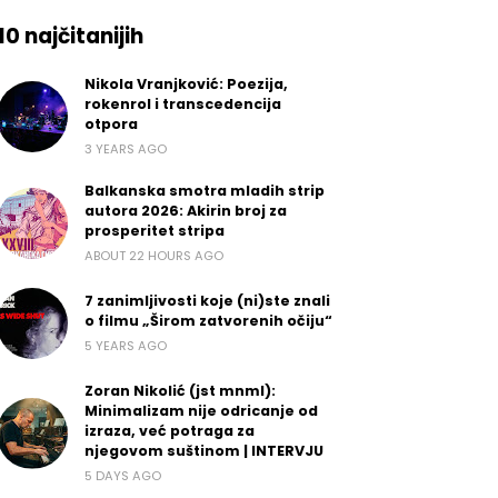
10 najčitanijih
Nikola Vranjković: Poezija,
rokenrol i transcedencija
otpora
3 YEARS AGO
Balkanska smotra mladih strip
autora 2026: Akirin broj za
prosperitet stripa
ABOUT 22 HOURS AGO
7 zanimljivosti koje (ni)ste znali
o filmu „Širom zatvorenih očiju“
5 YEARS AGO
Zoran Nikolić (jst mnml):
Minimalizam nije odricanje od
izraza, već potraga za
njegovom suštinom | INTERVJU
5 DAYS AGO