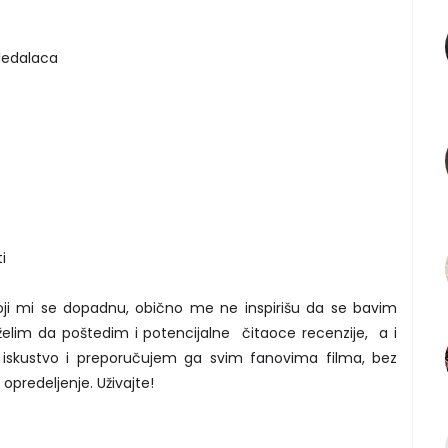
gledalaca
i
oji mi se dopadnu, obično me ne inspirišu da se bavim
želim da poštedim i potencijalne čitaoce recenzije, a i
o iskustvo i preporučujem ga svim fanovima filma, bez
 opredeljenje. Uživajte!