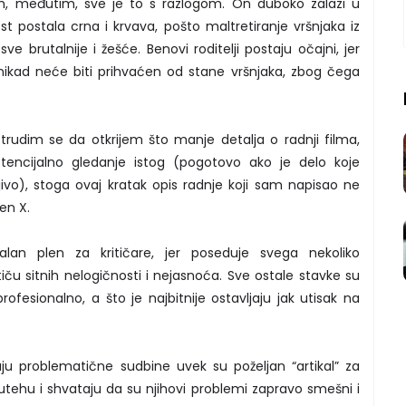
, međutim, sve je to s razlogom. On duboko zalazi u
ost postala crna i krvava, pošto maltretiranje vršnjaka iz
e brutalnije i žešće. Benovi roditelji postaju očajni, jer
nikad neće biti prihvaćen od stane vršnjaka, zbog čega
trudim se da otkrijem što manje detalja o radnji filma,
encijalno gledanje istog (pogotovo ako je delo koje
jivo), stoga ovaj kratak opis radnje koji sam napisao ne
Ben X.
lan plen za kritičare, jer poseduje svega nekoliko
ču sitnih nelogičnosti i nejasnoća. Sve ostale stavke su
fesionalno, a što je najbitnije ostavljaju jak utisak na
ju problematične sudbine uvek su poželjan “artikal” za
utehu i shvataju da su njihovi problemi zapravo smešni i