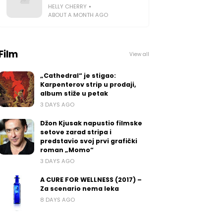
HELLY CHERRY
ABOUT A MONTH AGO
Film
View all
„Cathedral“ je stigao:
Karpenterov strip u prodaji,
album stiže u petak
3 DAYS AGO
Džon Kjusak napustio filmske
setove zarad stripa i
predstavio svoj prvi grafički
roman „Momo“
3 DAYS AGO
A CURE FOR WELLNESS (2017) –
Za scenario nema leka
8 DAYS AGO