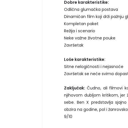
Dobre karakteristike:
Odlična glumačka postava
Dinamičan film koji drži pažnju 
Kompletan paket
Režija i scenario
Neke važne životne pouke
Završetak
Loše karakteristike:
Sitne nelogičnosti i nejasnoće
Završetak se neće svima dopast
Zaključak:
Čudno, ali filmovi k
njihovom dubljom kritikom, jer 
sebe. Ben X predstavlja sjajn
obzira na godine, pol i žanrovsko
9/10