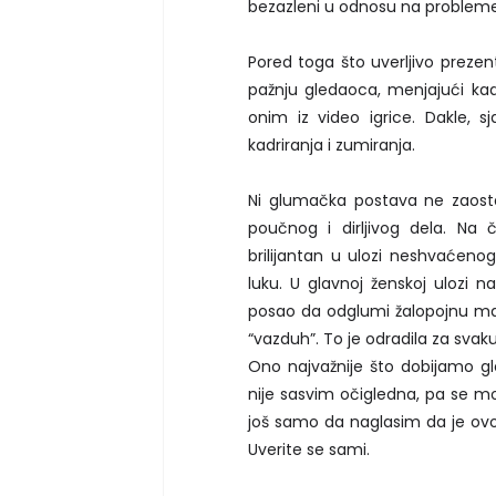
bezazleni u odnosu na probleme g
Pored toga što uverljivo prezen
pažnju gledaoca, menjajući ka
onim iz video igrice. Dakle, s
kadriranja i zumiranja.
Ni glumačka postava ne zaost
poučnog i dirljivog dela. Na
brilijantan u ulozi neshvaćen
luku. U glavnoj ženskoj ulozi n
posao da odglumi žalopojnu majk
“vazduh”. To je odradila za svak
Ono najvažnije što dobijamo gle
nije sasvim očigledna, pa se mo
još samo da naglasim da je ovo
Uverite se sami.