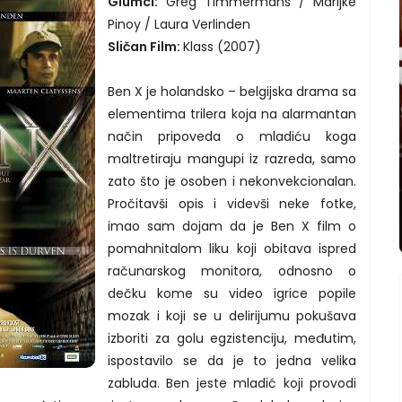
Glumci:
Greg Timmermans / Marijke
Pinoy / Laura Verlinden
Sličan Film:
Klass (2007)
Ben X je holandsko – belgijska drama sa
elementima trilera koja na alarmantan
način pripoveda o mladiću koga
maltretiraju mangupi iz razreda, samo
zato što je osoben i nekonvekcionalan.
Pročitavši opis i videvši neke fotke,
imao sam dojam da je Ben X film o
pomahnitalom liku koji obitava ispred
računarskog monitora, odnosno o
dečku kome su video igrice popile
mozak i koji se u delirijumu pokušava
izboriti za golu egzistenciju, međutim,
ispostavilo se da je to jedna velika
zabluda. Ben jeste mladić koji provodi