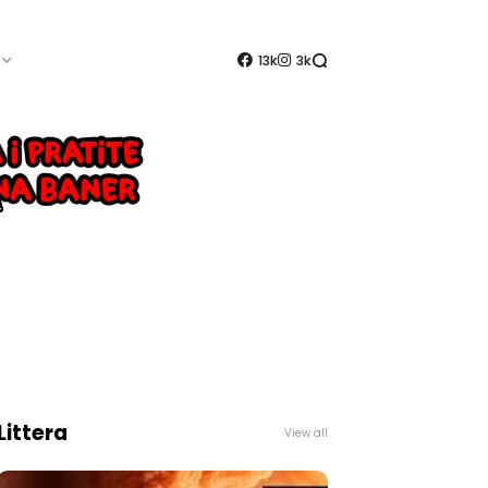
13k
3k
Littera
View all