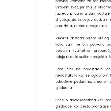
previše vremena za računarom
virtuelni svet, jer mu je stvarn
razreda iz dana u dan postaje sv
shvataju da sinovljev autizam 
preuzimaju stvari u svoje ruke.
Recenzija:
Kada pišem prolog, 
kako vam ne bih pokvario pot
opisujem kvalitetno i preporučl
odaje ni delić suštine projekta 
Sam film ne predstavlja idea
nedostataka koji se uglavnom ti
odrađene pedantno, uredno i pro
gledaoca.
Priče o adolescentima koji ima
gledaoce, koji često pronalaze 