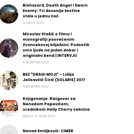
Biohazard, Death Angel i Sworn
Enemy: Tri decenije žestine
stale u jednu noć
9 DAYS AGO
Miroslav Stašić o filmu i
monografiji posvećenim
Zvoncekovoj bilježnici: Podsetili
smo ljude na jedan dobar i
originalni bend | INTERVJU
5 MONTHS AGO
BEZ "DRAGI MOJI" - Lidija
Jelisavčić Ćirić (SOLARIS) 2017
4 MONTHS AGO
Knjigovanje: Razgovor sa
Nenadom Popovićem,
urednikom Helly Cherry vebzina
ABOUT A YEAR AGO
Nenad Smiljković: CIMER