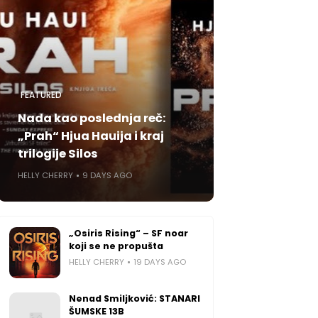
FEATURED
Nada kao poslednja reč:
„Prah“ Hjua Hauija i kraj
trilogije Silos
HELLY CHERRY
9 DAYS AGO
„Osiris Rising“ – SF noar
koji se ne propušta
HELLY CHERRY
19 DAYS AGO
Nenad Smiljković: STANARI
ŠUMSKE 13B