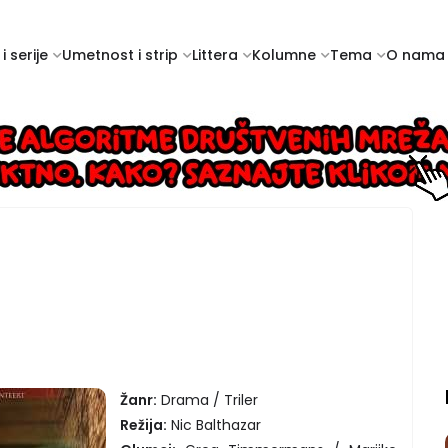
i serije
Umetnost i strip
Littera
Kolumne
Tema
O nama
Žanr:
Drama / Triler
Režija:
Nic Balthazar