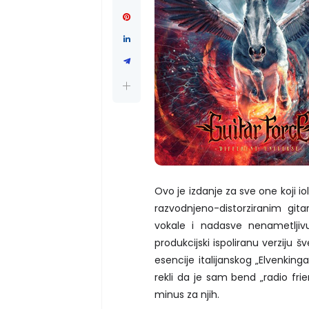
Ovo je izdanje za sve one koji i
razvodnjeno-distorziranim git
vokale i nadasve nenametljiv
produkcijski ispoliranu verziju
esencije italijanskog „Elvenkinga
rekli da je sam bend „radio frien
minus za njih.