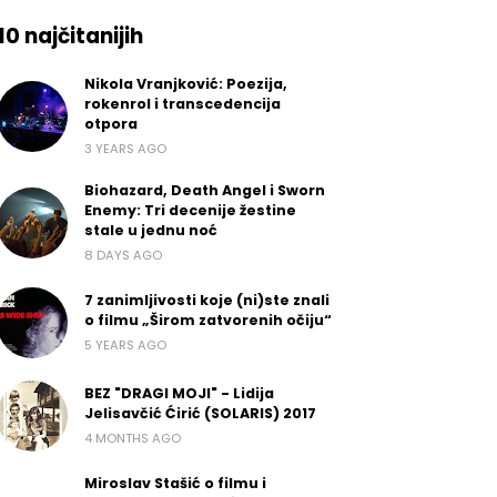
10 najčitanijih
Nikola Vranjković: Poezija,
rokenrol i transcedencija
otpora
3 YEARS AGO
Biohazard, Death Angel i Sworn
Enemy: Tri decenije žestine
stale u jednu noć
8 DAYS AGO
7 zanimljivosti koje (ni)ste znali
o filmu „Širom zatvorenih očiju“
5 YEARS AGO
BEZ "DRAGI MOJI" - Lidija
Jelisavčić Ćirić (SOLARIS) 2017
4 MONTHS AGO
Miroslav Stašić o filmu i