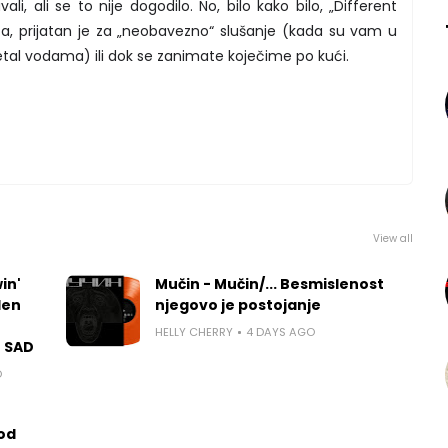
i, ali se to nije dogodilo. No, bilo kako bilo, „Different
a, prijatan je za „neobavezno“ slušanje (kada su vam u
etal vodama) ili dok se zanimate koječime po kući.
View all
in'
Mučin - Mučin/... Besmislenost
len
njegovo je postojanje
HELLY CHERRY
4 DAYS AGO
u SAD
O
 od