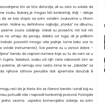
vodnjene što se tiče distorzija, ali su zato tu solaže da
 zvuku. Bubanj je mogao biti konkretniji, življi – deluje
n da se bas stopio sa svim ostalim zvukovima u tihom
etan. Violine su definitivno najbolja „stavka“ na albumu,
sme zvuče ozbiljnije. Vokali su prosečni, niti loši niti
ke ne umeju da pevaju, daleko od toga, ali je prilikom
 trebalo posvetiti mnogo više pažnje tome kako sve to
a ostale instrumente). Sve pesme su u osnovi dobre –
voljava“ bendu da napravi numere koje su tu da vam se u
h čujete. Nažalost, svaku od njih ćete zaboraviti čim se
ko poletne, ali nemaju ono nešto čime bi se „zakačile“ za
da njihove stihove pevušite dok spremate doručak ili
u reći da je šteta što se članovi benda i ostali koji su
su potrudili više i napravili konkretniji proizvod. Postojala
avi jedno veoma uspešno komercijalno izdanje, sa svim