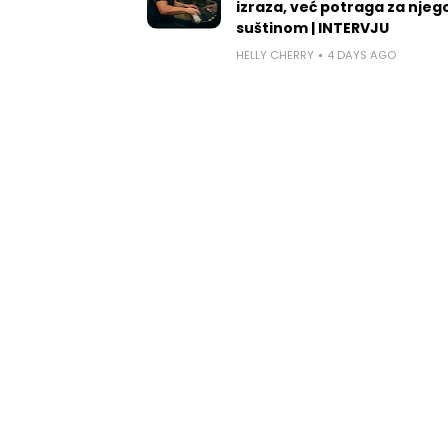
izraza, već potraga za nje
suštinom | INTERVJU
HELLY CHERRY
4 DAYS AGO