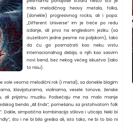
pesmama ponajviše stvara nešto što je
miks melodičnog heavy metala, folka,
(donekle) progresivnog rocka, ali i popa.
„Different Universe“ im je treće po redu
izdanje, ali prvo na engleskom jeziku (sa
izuzetkom jedne pesme na poljskom), tako
da ću ga posmatrati kao neku vrstu
internacionalnog debija, a njih kao sasvim
novi bend, bez nekog većeg iskustva (iako
to nisu).
ole vole veoma melodični rok (i metal), sa donekle blagim
arama, klavijaturama, violinama, vesele tonove, ženske
u, ali prijatnu muziku. Podsećaju me na malo manje
 švedskog benda „All Ends“, pomešanu sa prstohvatom folk
“. Dakle, simpatična kombinacija stilova i uticaja. Neki bi
dly“, što i ne bi bila greška ali, isto tako, ne bi to bio ni