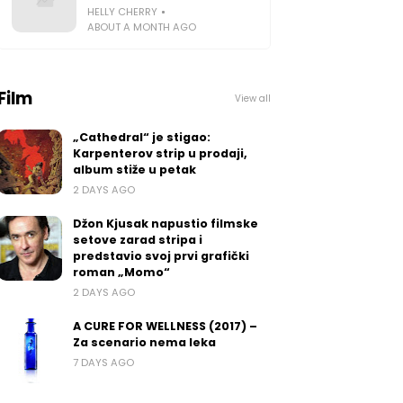
HELLY CHERRY
ABOUT A MONTH AGO
Film
View all
„Cathedral“ je stigao:
Karpenterov strip u prodaji,
album stiže u petak
2 DAYS AGO
Džon Kjusak napustio filmske
setove zarad stripa i
predstavio svoj prvi grafički
roman „Momo“
2 DAYS AGO
A CURE FOR WELLNESS (2017) –
Za scenario nema leka
7 DAYS AGO