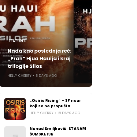
FEATURED
Nada kao poslednja reč:
„Prah“ Hjua Hauija i kraj
trilogije Silos
HELLY CHERRY
8 DAYS AGO
„Osiris Rising“ – SF noar
koji se ne propušta
HELLY CHERRY
18 DAYS AGO
Nenad Smiljković: STANARI
ŠUMSKE 13B