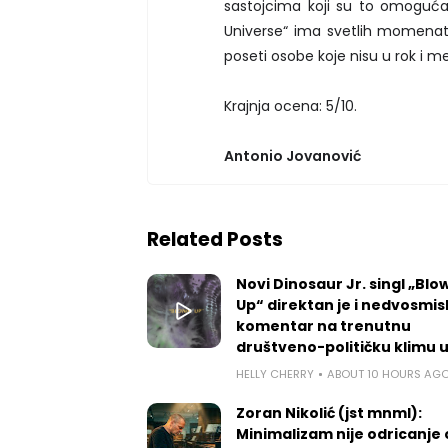
sastojcima koji su to omogućaval
Universe“ ima svetlih momenat
poseti osobe koje nisu u rok i m
Krajnja ocena: 5/10.
Antonio Jovanović
Related Posts
Novi Dinosaur Jr. singl „Blow
Up“ direktan je i nedvosmis
komentar na trenutnu
društveno-političku klimu 
HELLY CHERRY
ABOUT 10 HOURS AG
Zoran Nikolić (jst mnml):
Minimalizam nije odricanje