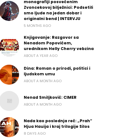
monografiji posvećenim
Zvoncekovoj bilježnici: Podsetili
smo ljude na jedan dobar i
originalni bend | INTERVJU
5 MONTHS AGO
Knjigovanje: Razgovor sa
Nenadom Popovićem,
urednikom Helly Cherry vebzina
ABOUT A YEAR AGO
Dina: Roman o prirodi, politici i
ljudskom umu
ABOUT A MONTH AGO
Nenad Smiljković: CIMER
ABOUT A MONTH AGO
Nada kao poslednja reč: „Prah“
Hjua Hauija i kraj trilogije Silos
8 DAYS AGO