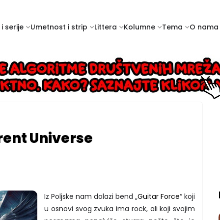
i serije
Umetnost i strip
Littera
Kolumne
Tema
O nama
erent Universe
Iz Poljske nam dolazi bend „
Guitar Force
“ koji
u osnovi svog zvuka ima rock, ali koji svojim