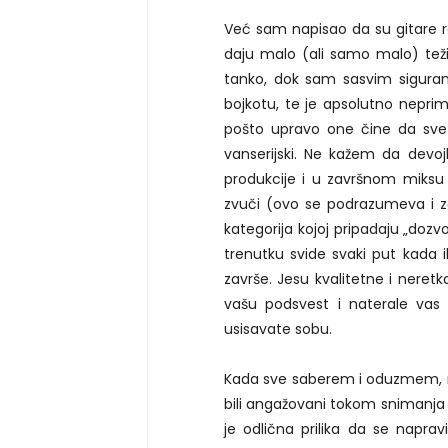
Već sam napisao da su gitare raz
daju malo (ali samo malo) težine
tanko, dok sam sasvim sigura
bojkotu, te je apsolutno neprim
pošto upravo one čine da sve pe
vanserijski. Ne kažem da devoj
produkcije i u završnom miksu
zvuči (ovo se podrazumeva i z
kategorija kojoj pripadaju „doz
trenutku svide svaki put kada i
završe. Jesu kvalitetne i neret
vašu podsvest i naterale vas 
usisavate sobu.
Kada sve saberem i oduzmem, mog
bili angažovani tokom snimanja ni
je odlična prilika da se napr