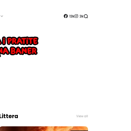
13k
3k
Littera
View all