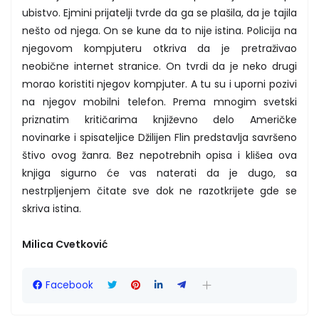
ubistvo. Ejmini prijatelji tvrde da ga se plašila, da je tajila
nešto od njega. On se kune da to nije istina. Policija na
njegovom kompjuteru otkriva da je pretraživao
neobične internet stranice. On tvrdi da je neko drugi
morao koristiti njegov kompjuter. A tu su i uporni pozivi
na njegov mobilni telefon. Prema mnogim svetski
priznatim kritičarima književno delo Američke
novinarke i spisateljice Džilijen Flin predstavlja savršeno
štivo ovog žanra. Bez nepotrebnih opisa i klišea ova
knjiga sigurno će vas naterati da je dugo, sa
nestrpljenjem čitate sve dok ne razotkrijete gde se
skriva istina.
Milica Cvetković
Facebook