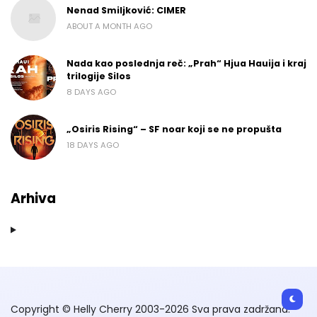
Nenad Smiljković: CIMER
ABOUT A MONTH AGO
Nada kao poslednja reč: „Prah“ Hjua Hauija i kraj
trilogije Silos
8 DAYS AGO
„Osiris Rising“ – SF noar koji se ne propušta
18 DAYS AGO
Arhiva
Copyright © Helly Cherry 2003-2026 Sva prava zadržana.