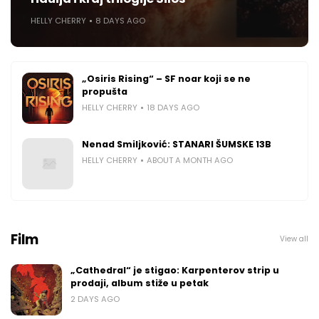
HELLY CHERRY
8 DAYS AGO
„Osiris Rising“ – SF noar koji se ne
propušta
HELLY CHERRY
18 DAYS AGO
Nenad Smiljković: STANARI ŠUMSKE 13B
HELLY CHERRY
ABOUT A MONTH AGO
Film
View all
„Cathedral“ je stigao: Karpenterov strip u
prodaji, album stiže u petak
2 DAYS AGO