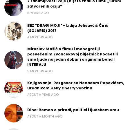
7 zanimljivosti koje (ni)ste znali o filmu „Širom
zatvorenih očiju“
5 YEARS AGO
BEZ "DRAGI MOJI" - Lidija Jelisavčić Ćirić
(SOLARIS) 2017
4 MONTHS AGO
Miroslav Stašić o filmu i monografiji
posvećenim Zvoncekovoj bilježnici: Podsetili
smo ljude na jedan dobar i originalni bend |
INTERVJU
5 MONTHS AGO
Knjigovanje: Razgovor sa Nenadom Popovićem,
urednikom Helly Cherry vebzina
ABOUT A YEAR AGO
Dina: Roman o prirodi, politici i ljudskom umu
ABOUT A MONTH AGO