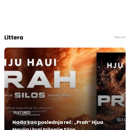
Littera
View all
FEATURED
Nada kao poslednja reč: „Prah“ Hjua
Hauija i kraj trilogije Silos