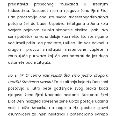
predstavlja prosečnog muškarca u srednjim
tridesetima. Nasuprot njemu njegova žena Ejmi Eliot
Dan predstavlja ono šta svaka tridesetogodišnjakinja
potajno želi da bude. Uspešna, inteligentna žena koja
svojom pojavom skuplja simpatije okoline. Ipak, iako
sam početak romana deluje kao nešto što ste sigurno
već imali priliku da pročitate, Džilijen Flin Vas odvodi u
drugom pravcu smišljajući misteriozne zaplete i
zbunjujuće putokaze koji će Vas naterati da još dugo
ostanete budni čitajući.
Ko si ti? O čemu razmišljaš? Šta smo jedno drugom
uradili? Šta ćemo uraditi?
To su pitanja koja Nik Dan sebi
postavlja u jutro pete godišnjice svog braka, kada
njegova žena Ejmi iznenada nestane. Nestanak Ejmi
Eliot Den, naizgled savršene žene ubrzo postaje udarna
vest i diže Ameriku na noge a Nik postaje glavni
osumnjičeni za njen nestanak i potencijalno svirepo