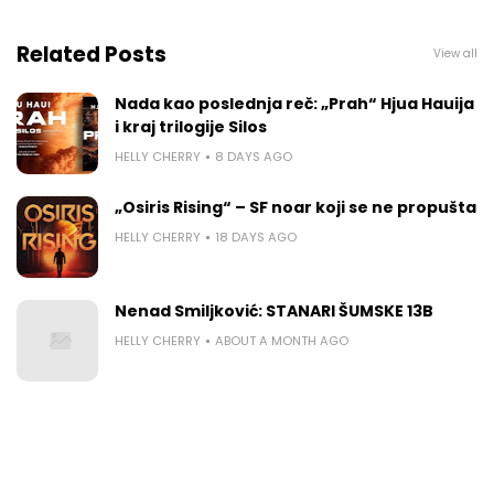
Related Posts
View all
Nada kao poslednja reč: „Prah“ Hjua Hauija
i kraj trilogije Silos
HELLY CHERRY
8 DAYS AGO
„Osiris Rising“ – SF noar koji se ne propušta
HELLY CHERRY
18 DAYS AGO
Nenad Smiljković: STANARI ŠUMSKE 13B
HELLY CHERRY
ABOUT A MONTH AGO