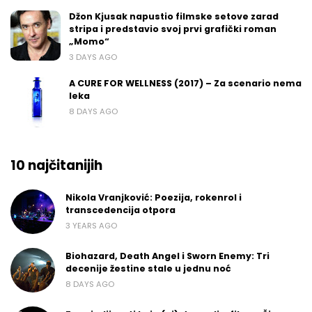
Džon Kjusak napustio filmske setove zarad
stripa i predstavio svoj prvi grafički roman
„Momo“
3 DAYS AGO
A CURE FOR WELLNESS (2017) – Za scenario nema
leka
8 DAYS AGO
10 najčitanijih
Nikola Vranjković: Poezija, rokenrol i
transcedencija otpora
3 YEARS AGO
Biohazard, Death Angel i Sworn Enemy: Tri
decenije žestine stale u jednu noć
8 DAYS AGO