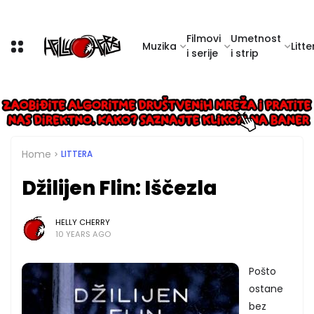
Filmovi
Umetnost
Muzika
Litte
i serije
i strip
Home
LITTERA
Džilijen Flin: Iščezla
HELLY CHERRY
10 YEARS AGO
Pošto
ostane
bez