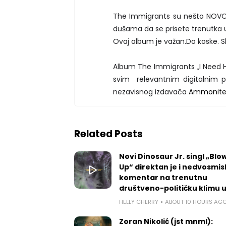
The Immigrants su nešto NOVO,
dušama da se prisete trenutka u
Ovaj album je važan.Do koske. Sl
Album The Immigrants „I Need Hel
svim relevantnim digitalnim 
nezavisnog izdavača
Ammonite
Related Posts
Novi Dinosaur Jr. singl „Blow
Up“ direktan je i nedvosmis
komentar na trenutnu
društveno-političku klimu 
HELLY CHERRY
ABOUT 10 HOURS AG
Zoran Nikolić (jst mnml):