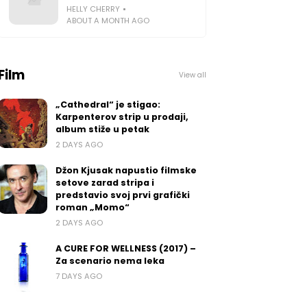
HELLY CHERRY
ABOUT A MONTH AGO
Film
View all
„Cathedral“ je stigao:
Karpenterov strip u prodaji,
album stiže u petak
2 DAYS AGO
Džon Kjusak napustio filmske
setove zarad stripa i
predstavio svoj prvi grafički
roman „Momo“
2 DAYS AGO
A CURE FOR WELLNESS (2017) –
Za scenario nema leka
7 DAYS AGO