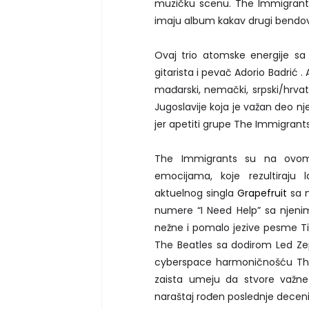
muzičku scenu. The Immigrant
imaju album kakav drugi bendovi
Ovaj trio atomske energije sa
gitarista i pevač Adorio Badrić .
mađarski, nemački, srpski/hrvat
Jugoslavije koja je važan deo nj
jer apetiti grupe The Immigrants
The Immigrants su na ovom a
emocijama, koje rezultiraju 
aktuelnog singla
Grapefruit
sa n
numere “I Need Help” sa njeni
nežne i pomalo jezive pesme T
The Beatles sa dodirom Led Ze
cyberspace harmoničnošću The 
zaista umeju da stvore važn
naraštaj rođen poslednje deceni