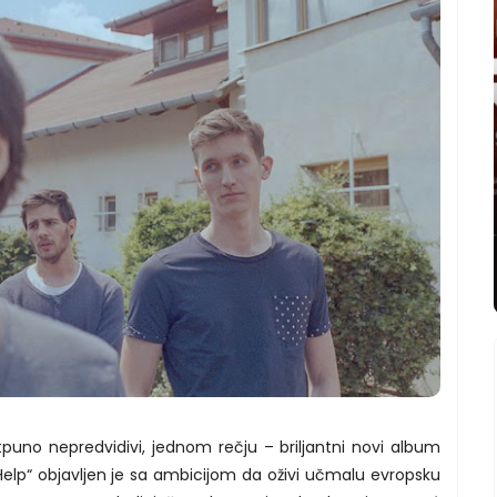
otpuno nepredvidivi, jednom rečju – briljantni novi album
elp“ objavljen je sa ambicijom da oživi učmalu evropsku