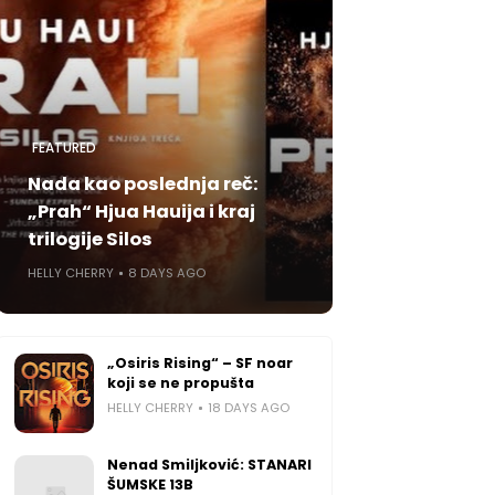
FEATURED
Nada kao poslednja reč:
„Prah“ Hjua Hauija i kraj
trilogije Silos
HELLY CHERRY
8 DAYS AGO
„Osiris Rising“ – SF noar
koji se ne propušta
HELLY CHERRY
18 DAYS AGO
Nenad Smiljković: STANARI
ŠUMSKE 13B