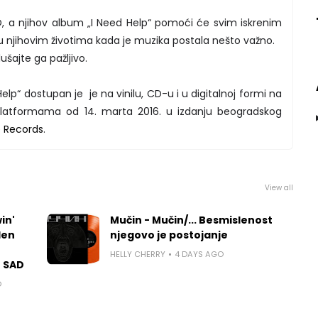
 a njihov album „I Need Help“ pomoći će svim iskrenim
 njihovim životima kada je muzika postala nešto važno.
ušajte ga pažljivo.
p“ dostupan je je na vinilu, CD-u i u digitalnoj formi na
platformama od 14. marta 2016. u izdanju beogradskog
 Records
.
View all
in'
Mučin - Mučin/... Besmislenost
len
njegovo je postojanje
HELLY CHERRY
4 DAYS AGO
u SAD
O