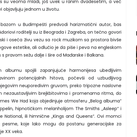
s su veoma mladi, još uvek u ranim dvadesetim, a već
 objavljuju jednom u životu.
 bazom u Budimpešti predvodi harizmatični autor, bas
 Adoriovi roditelji su iz Beograda i Zagreba, on tečno govori
ski i oseća živu vezu sa rock muzikom sa prostora bivše
egove estetike, ali odlučio je da piše i peva na engleskom
 s pravom sežu dalje i šire od Mađarske i Balkana.
lbumu spojili zapanjujuće harmonijesa ubedljivim
lavinom potencijalnih hitova, počevši od uzbudljivog
jegovim neuporedivim gruvom, preko tripozne naslovne
m nezaustavljivim brejkbitovima i promenama ritma, do
imes We Had koja objedinjuje atmosferu „Belog albuma“
ppelin, hipnotičkom melanholijom The Smiths „Asleep“ i
National, ili himnične „Kings and Queens“. Ovi momci
e pesme, koje lako mogu da postanu generacijske za
je XX veka.