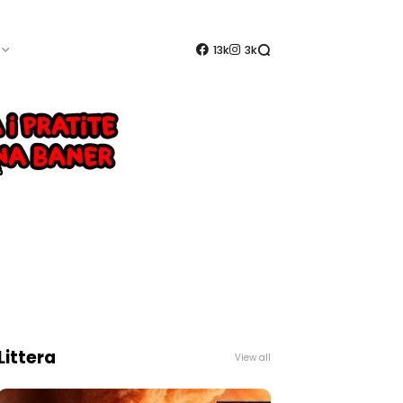
13k
3k
Littera
View all