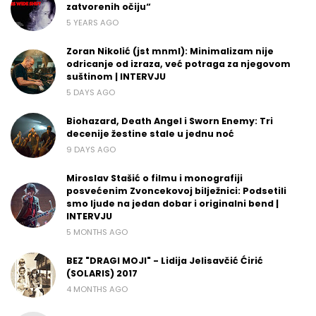
zatvorenih očiju“
5 YEARS AGO
Zoran Nikolić (jst mnml): Minimalizam nije
odricanje od izraza, već potraga za njegovom
suštinom | INTERVJU
5 DAYS AGO
Biohazard, Death Angel i Sworn Enemy: Tri
decenije žestine stale u jednu noć
9 DAYS AGO
Miroslav Stašić o filmu i monografiji
posvećenim Zvoncekovoj bilježnici: Podsetili
smo ljude na jedan dobar i originalni bend |
INTERVJU
5 MONTHS AGO
BEZ "DRAGI MOJI" - Lidija Jelisavčić Ćirić
(SOLARIS) 2017
4 MONTHS AGO