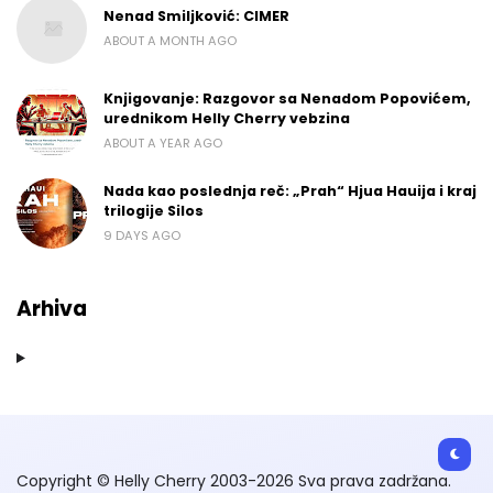
Nenad Smiljković: CIMER
ABOUT A MONTH AGO
Knjigovanje: Razgovor sa Nenadom Popovićem,
urednikom Helly Cherry vebzina
ABOUT A YEAR AGO
Nada kao poslednja reč: „Prah“ Hjua Hauija i kraj
trilogije Silos
9 DAYS AGO
Arhiva
Copyright © Helly Cherry 2003-2026 Sva prava zadržana.