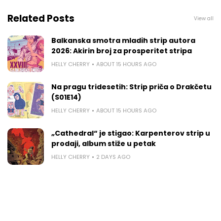
Related Posts
View all
Balkanska smotra mladih strip autora
2026: Akirin broj za prosperitet stripa
HELLY CHERRY
ABOUT 15 HOURS AGO
Na pragu tridesetih: Strip priča o Drakčetu
(S01E14)
HELLY CHERRY
ABOUT 15 HOURS AGO
„Cathedral“ je stigao: Karpenterov strip u
prodaji, album stiže u petak
HELLY CHERRY
2 DAYS AGO