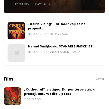
HELLY CHERRY
9 DAYS AGO
„Osiris Rising“ – SF noar koji se ne
propušta
HELLY CHERRY
18 DAYS AGO
Nenad Smiljković: STANARI ŠUMSKE 13B
HELLY CHERRY
ABOUT A MONTH AGO
Film
View all
„Cathedral“ je stigao: Karpenterov strip u
prodaji, album stiže u petak
2 DAYS AGO