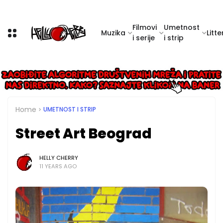
Filmovi
Umetnost
Muzika
Litte
i serije
i strip
Home
UMETNOST I STRIP
Street Art Beograd
HELLY CHERRY
11 YEARS AGO