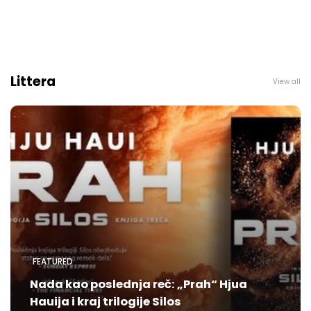
Littera
View all
FEATURED
Nada kao poslednja reč: „Prah“ Hjua
Hauija i kraj trilogije Silos