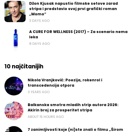
Džon Kjusak napustio filmske setove zarad
stripa i predstavio svoj prvi grafički roman
„Momo“
3 DAYS AGO
A CURE FOR WELLNESS (2017) – Za scenario nema
leka
8 DAYS AGO
10 najčitanijih
Nikola Vranjković: Poezija, rokenrol i
transcedencija otpora
3 YEARS AGO
Balkanska smotra mladih strip autora 2026:
Akirin broj za prosperitet stripa
ABOUT 15 HOURS AGO
7 zanimljivosti koje (ni)ste znali o filmu „Širom