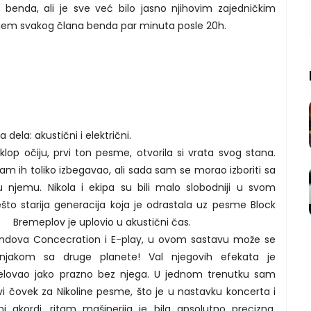
u benda, ali je sve već bilo jasno njihovim zajedničkim
anjem svakog člana benda par minuta posle 20h.
dela: akustični i električni.
 sklop očiju, prvi ton pesme, otvorila si vrata svog stana.
m ih toliko izbegavao, ali sada sam se morao izboriti sa
njemu. Nikola i ekipa su bili malo slobodniji u svom
ešto starija generacija koja je odrastala uz pesme Block
 uplovio u akustični čas.
 bendova Concecration i E-play, u ovom sastavu može se
njakom sa druge planete! Val njegovih efekata je
 delovao jako prazno bez njega. U jednom trenutku sam
i čovek za Nikoline pesme, što je u nastavku koncerta i
i akordi, ritam mašinerija je bila apsolutno precizna.