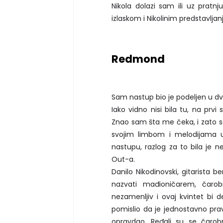
Nikola dolazi sam ili uz pratnj
izlaskom i Nikolinim predstavlj
Redmond
Sam nastup bio je podeljen u dva 
Iako vidno nisi bila tu, na prvi
Znao sam šta me čeka, i zato sa
svojim limbom i melodijama u 
nastupu, razlog za to bila je n
Out-a. Bremeplov je
Danilo Nikodinovski, gitarista
nazvati mađioničarem, čarob
nezamenljiv i ovaj kvintet bi
pomislio da je jednostavno prav
opravdao. Ređali su se čarobn