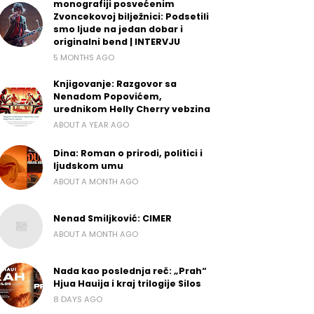
monografiji posvećenim
Zvoncekovoj bilježnici: Podsetili
smo ljude na jedan dobar i
originalni bend | INTERVJU
5 MONTHS AGO
Knjigovanje: Razgovor sa
Nenadom Popovićem,
urednikom Helly Cherry vebzina
ABOUT A YEAR AGO
Dina: Roman o prirodi, politici i
ljudskom umu
ABOUT A MONTH AGO
Nenad Smiljković: CIMER
ABOUT A MONTH AGO
Nada kao poslednja reč: „Prah“
Hjua Hauija i kraj trilogije Silos
8 DAYS AGO