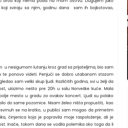
tski brod koji nema posla na mom ostrvu. Dugujem jako
ima koji sviraju sa njim, godinu dana sam ih bojkotovao,
 u nesigurnom lutanju kroz grad sa prijateljima, bio sam
u te ponovo videti. Penjući se dobro utabanom stazom
ledao sam veliki skup ljudi. Različitih godina, svi u želji da
st, ulazimo nešto pre 20h u salu Norveške kuće. Mala
najbolje mesto u gradu za ovakav koncert. Ljudi su polako
bilo do same pozornice. Nisam želeo ništa propustiti, kao
. Osvrnuh se na kratko, u publici sam mogao da primetim
ka, činjenica koja je popravila moje raspoloženje, ali je
vost. Inače, tokom dana se vodila polemika oko toga da li