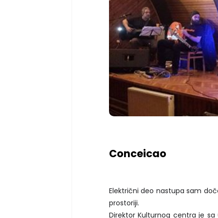
Conceicao
Električni deo nastupa sam doče
prostoriji.
Direktor Kulturnog centra je s