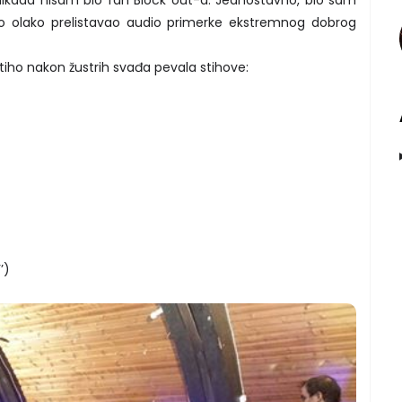
o olako prelistavao audio primerke ekstremnog dobrog
tiho nakon žustrih svađa pevala stihove:
’)