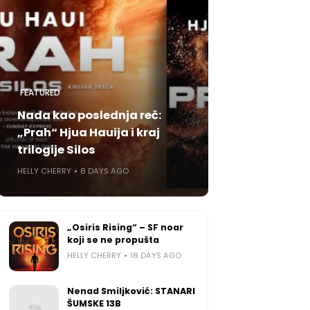
FEATURED
Nada kao poslednja reč:
„Prah“ Hjua Hauija i kraj
trilogije Silos
HELLY CHERRY
8 DAYS AGO
„Osiris Rising“ – SF noar
koji se ne propušta
HELLY CHERRY
18 DAYS AGO
Nenad Smiljković: STANARI
ŠUMSKE 13B