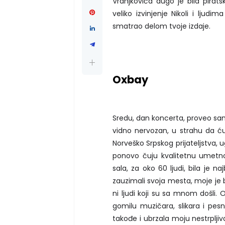
Vranjkovića dugo je bila pira
veliko izvinjenje Nikoli i ljud
smatrao delom tvoje izdaje.
Oxbay
Sredu, dan koncerta, proveo sam
vidno nervozan, u strahu da ć
Norveško Srpskog prijateljstva, ug
ponovo čuju kvalitetnu umetno
sala, za oko 60 ljudi, bila je 
zauzimali svoja mesta, moje je 
ni ljudi koji su sa mnom došli
gomilu muzičara, slikara i pesni
takođe i ubrzala moju nestrplji