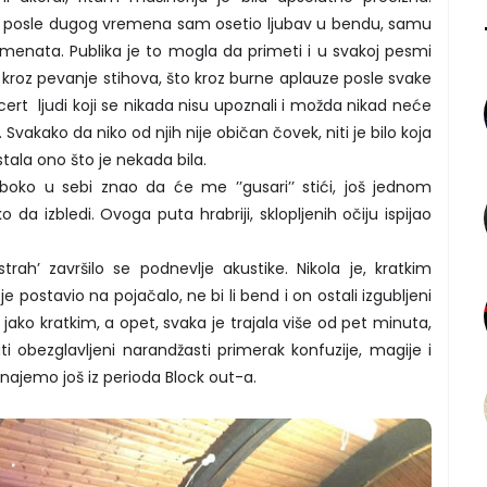
ni i posle dugog vremena sam osetio ljubav u bendu, samu
menata. Publika je to mogla da primeti i u svakoj pesmi
o kroz pevanje stihova, što kroz burne aplauze posle svake
ncert ljudi koji se nikada nisu upoznali i možda nikad neće
Svakako da niko od njih nije običan čovek, niti je bilo koja
stala ono što je nekada bila.
oko u sebi znao da će me ’’gusari’’ stići, još jednom
ko da izbledi. Ovoga puta hrabriji, sklopljenih očiju ispijao
rah’ završilo se podnevlje akustike. Nikola je, kratkim
 postavio na pojačalo, ne bi li bend i on ostali izgubljeni
ako kratkim, a opet, svaka je trajala više od pet minuta,
 obezglavljeni narandžasti primerak konfuzije, magije i
ajemo još iz perioda Block out-a.