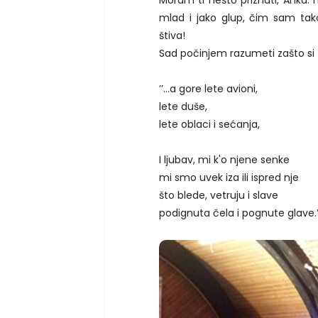
mlad i jako glup, čim sam tak
štiva!
Sad počinjem razumeti zašto si 
’’...a gore lete avioni,
lete duše,
lete oblaci i sećanja,
I ljubav, mi k'o njene senke
mi smo uvek iza ili ispred nje
što blede, vetruju i slave
podignuta čela i pognute glave.’