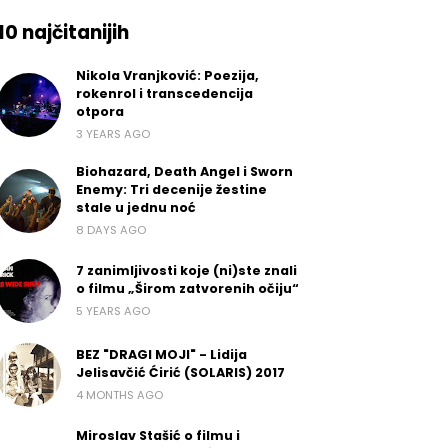
10 najčitanijih
Nikola Vranjković: Poezija,
rokenrol i transcedencija
otpora
3 YEARS AGO
Biohazard, Death Angel i Sworn
Enemy: Tri decenije žestine
stale u jednu noć
8 DAYS AGO
7 zanimljivosti koje (ni)ste znali
o filmu „Širom zatvorenih očiju“
5 YEARS AGO
BEZ "DRAGI MOJI" - Lidija
Jelisavčić Ćirić (SOLARIS) 2017
4 MONTHS AGO
Miroslav Stašić o filmu i