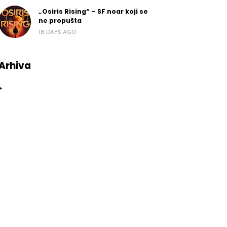
„Osiris Rising“ – SF noar koji se
ne propušta
18 DAYS AGO
Arhiva