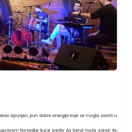
kao ispunjen, pun dobre energije koje se mogla osetiti u
a upravom Norveške kuće sredio da bend može svirati do