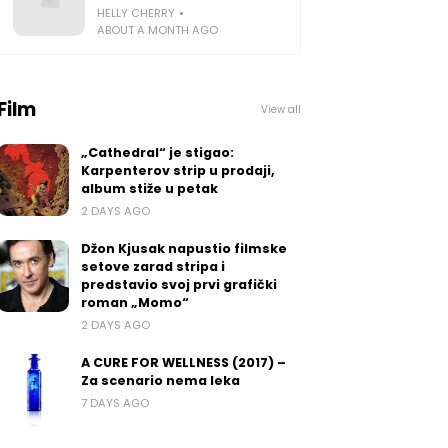
HELLY CHERRY
ABOUT A MONTH AGO
Film
View all
„Cathedral“ je stigao:
Karpenterov strip u prodaji,
album stiže u petak
2 DAYS AGO
Džon Kjusak napustio filmske
setove zarad stripa i
predstavio svoj prvi grafički
roman „Momo“
2 DAYS AGO
A CURE FOR WELLNESS (2017) –
Za scenario nema leka
7 DAYS AGO