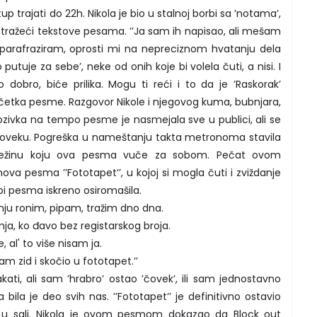
up trajati do 22h. Nikola je bio u stalnoj borbi sa ’notama’,
a tražeći tekstove pesama. ’’Ja sam ih napisao, ali mešam
, parafraziram, oprosti mi na nepreciznom hvatanju dela
ako putuje za sebe’, neke od onih koje bi volela čuti, a nisi. I
no dobro, biće prilika. Mogu ti reći i to da je ’Raskorak’
četka pesme. Razgovor Nikole i njegovog kuma, bubnjara,
rozivka na tempo pesme je nasmejala sve u publici, ali se
 čoveku. Pogreška u nameštanju takta metronoma stavila
 težinu koju ova pesma vuče za sobom. Pečat ovom
ova pesma ’’Fototapet’’, u kojoj si mogla čuti i zviždanje
bi pesma iskreno osiromašila.
z nju ronim, pipam, tražim dno dna.
nja, ko đavo bez registarskog broja.
 al' to više nisam ja.
 zid i skočio u fototapet.’’
ati, ali sam ’hrabro’ ostao ’čovek’, ili sam jednostavno
ja bila je deo svih nas. ’’Fototapet’’ je definitivno ostavio
e u sali. Nikola je ovom pesmom dokazao da Block out