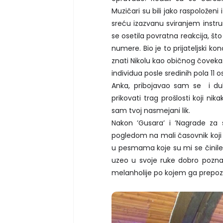
Muzičari su bili jako raspolože
sreću izazvanu sviranjem instru
se osetila povratna reakcija, št
numere. Bio je to prijateljski ko
znati Nikolu kao običnog čoveka. 
individua posle sredinih pola 11 o
Anka, pribojavao sam se i dub
prikovati trag prošlosti koji nika
sam tvoj nasmejani lik.
Nakon ’Gusara’ i ’Nagrade za st
pogledom na mali časovnik koji je
u pesmama koje su mi se činile j
uzeo u svoje ruke dobro poznati
melanholije po kojem ga prepozn