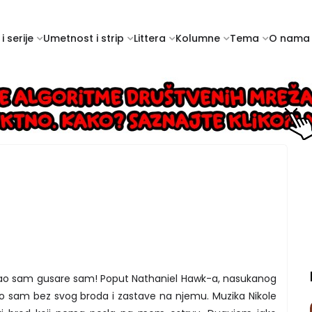
i serije
Umetnost i strip
Littera
Kolumne
Tema
O nama
ušao sam gusare sam! Poput Nathaniel Hawk-a, nasukanog
ao sam bez svog broda i zastave na njemu. Muzika Nikole