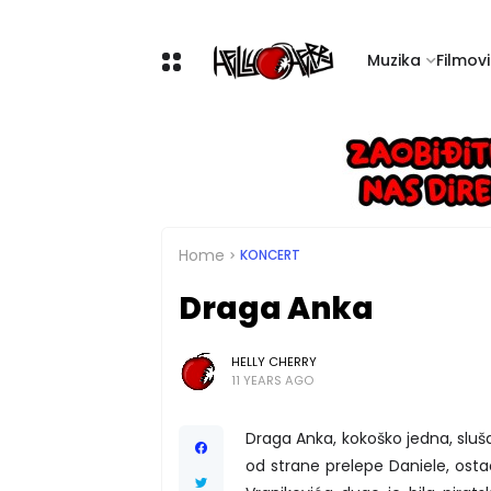
Muzika
Filmovi 
Home
KONCERT
Draga Anka
HELLY CHERRY
11 YEARS AGO
Draga Anka, kokoško jedna, sl
od strane prelepe Daniele, ost