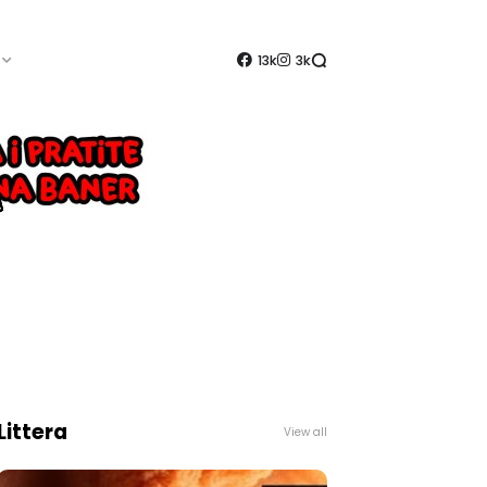
13k
3k
Littera
View all