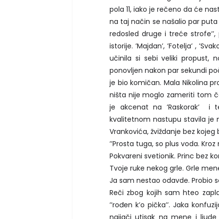
pola 11, iako je rečeno da će nast
na taj način se našalio par put
redosled druge i treće strofe’’
istorije. ’Majdan’, ’Fotelja’ , ’Sv
učinila si sebi veliki propust, 
ponovljen nakon par sekundi po
je bio komičan. Mala Nikolina p
ništa nije moglo zameriti tom
je akcenat na ’Raskorak’ i
kvalitetnom nastupu stavila je n
Vrankovića, žviždanje bez kojeg 
’’Prosta tuga, so plus voda. Kro
Pokvareni svetionik. Princ bez ko
Tvoje ruke nekog grle. Grle mene,
Ja sam nestao odavde. Probio sam
Reči zbog kojih sam hteo zaplak
’’rođen k’o pička’’. Jaka konfuzi
najjači utisak na mene i ljud