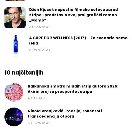
Džon Kjusak napustio filmske setove zarad
stripa i predstavio svoj prvi grafički roman
„Momo“
3 DAYS AGO
A CURE FOR WELLNESS (2017) – Za scenario nema
leka
8 DAYS AGO
10 najčitanijih
Balkanska smotra mladih strip autora 2026:
Akirin broj za prosperitet stripa
A DAY AGO
Nikola Vranjković: Poezija, rokenrol i
transcedencija otpora
3 YEARS AGO