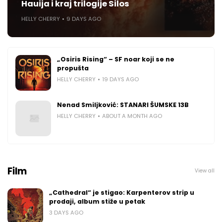
Hauija i kraj trilogije Silos
HELLY CHERRY
9 DAYS AGO
„Osiris Rising“ – SF noar koji se ne
propušta
HELLY CHERRY
19 DAYS AGO
Nenad Smiljković: STANARI ŠUMSKE 13B
HELLY CHERRY
ABOUT A MONTH AGO
Film
View all
„Cathedral“ je stigao: Karpenterov strip u
prodaji, album stiže u petak
3 DAYS AGO