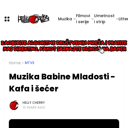
Filmovi
Umetnost
Muzika
Litte
i serije
i strip
Home
MTV3
Muzika Babine Mladosti -
Kafa i šećer
HELLY CHERRY
13 YEARS AGO