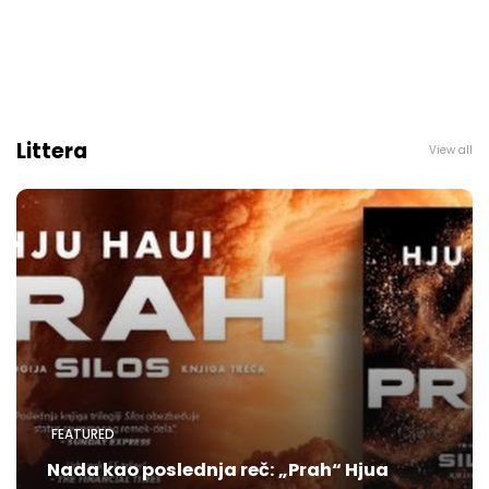
Littera
View all
FEATURED
Nada kao poslednja reč: „Prah“ Hjua