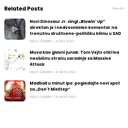
Related Posts
View all
Novi Dinosaur Jr. singl „Blowin' Up“
direktan je i nedvosmislen komentar na
trenutnu društveno-političku klimu u SAD
HELLY CHERRY
A DAY AGO
Muva kao glavni junak: Tom Vejts otkriva
neobičnu stranu saradnje sa Massive
Attack
HELLY CHERRY
8 DAYS AGO
Madball u minut ipo: pogledajte novi spot
za „Don't MisStep“
HELLY CHERRY
11 DAYS AGO