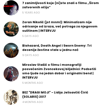
7 zanimljivosti koje (ni)ste znali o filmu „Širom
zatvorenih očiju“
5 YEARS AGO
Zoran Nikolić (jst mnml): Minimalizam nije
odricanje od izraza, već potraga za njegovom
suštinom | INTERVJU
5 DAYS AGO
Biohazard, Death Angel i Sworn Enemy: Tri
decenije žestine stale u jednu noć
9 DAYS AGO
Miroslav Stašić o filmu i monografiji
posvećenim Zvoncekovoj bilježnici: Podsetili
smo ljude na jedan dobar i originalni bend |
INTERVJU
5 MONTHS AGO
BEZ "DRAGI MOJI" - Lidija Jelisavčić Ćirić
(SOLARIS) 2017
4 MONTHS AGO