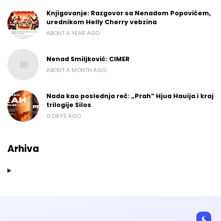
Knjigovanje: Razgovor sa Nenadom Popovićem,
urednikom Helly Cherry vebzina
ABOUT A YEAR AGO
Nenad Smiljković: CIMER
ABOUT A MONTH AGO
Nada kao poslednja reč: „Prah“ Hjua Hauija i kraj
trilogije Silos
9 DAYS AGO
Arhiva