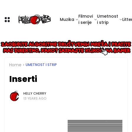
Filmovi
Umetnost
Muzika
Litte
i serije
i strip
Home
UMETNOST I STRIP
Inserti
HELLY CHERRY
13 YEARS AGO