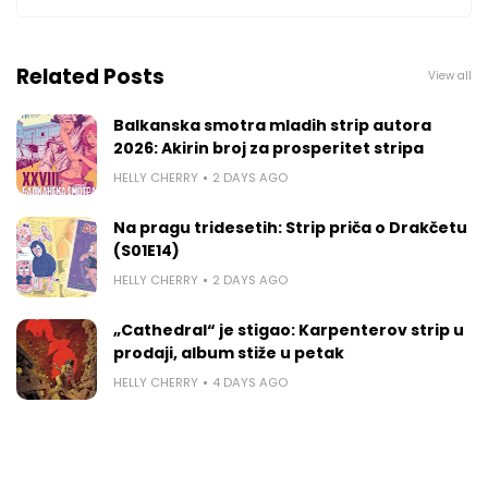
Related Posts
View all
Balkanska smotra mladih strip autora
2026: Akirin broj za prosperitet stripa
HELLY CHERRY
2 DAYS AGO
Na pragu tridesetih: Strip priča o Drakčetu
(S01E14)
HELLY CHERRY
2 DAYS AGO
„Cathedral“ je stigao: Karpenterov strip u
prodaji, album stiže u petak
HELLY CHERRY
4 DAYS AGO