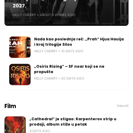
2027.
HELLY CHERRY
ABOUT 6 HOURS AGO
Nada kao poslednja reč: „Prah“ Hjua Hauija
i kraj trilogije Silos
HELLY CHERRY
10 DAYS AGO
„Osiris Rising“ – SF noar koji se ne
propušta
HELLY CHERRY
20 DAYS AGO
Film
View all
„Cathedral“ je stigao: Karpenterov strip u
prodaji, album stiže u petak
4 DAYS AGO