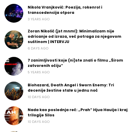
Nikola Vranjković: Poezija, rokenrol i
transcedencija otpora
3 YEARS AGO
Zoran Nikolić (jst mnml): Minimalizam nije
odricanje od izraza, već potraga za njegovom
suštinom | INTERVJU
6 DAYS AGO
7 zanimljivosti koje (ni)ste znali o filmu „Širom
zatvorenih očiju“
5 YEARS AGO
Biohazard, Death Angel i Sworn Enemy: Tri
decenije žestine stale u jednu noć
10 DAYS AGO
Nada kao poslednja reč: „Prah“ Hjua Hauija i kraj
trilogije Silos
10 DAYS AGO