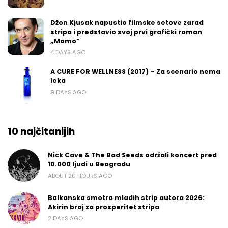
Džon Kjusak napustio filmske setove zarad
stripa i predstavio svoj prvi grafički roman
„Momo“
4 DAYS AGO
A CURE FOR WELLNESS (2017) – Za scenario nema
leka
9 DAYS AGO
10 najčitanijih
Nick Cave & The Bad Seeds održali koncert pred
10.000 ljudi u Beogradu
ABOUT 20 HOURS AGO
Balkanska smotra mladih strip autora 2026:
Akirin broj za prosperitet stripa
2 DAYS AGO