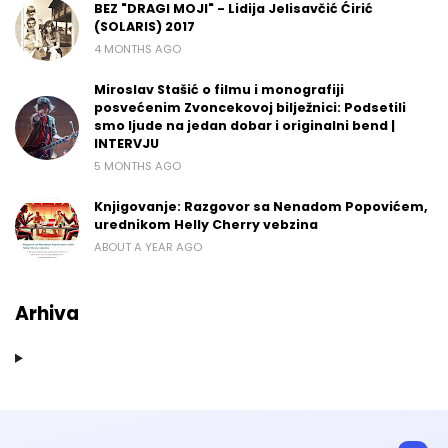
BEZ "DRAGI MOJI" - Lidija Jelisavčić Ćirić
(SOLARIS) 2017
4 MONTHS AGO
Miroslav Stašić o filmu i monografiji
posvećenim Zvoncekovoj bilježnici: Podsetili
smo ljude na jedan dobar i originalni bend |
INTERVJU
5 MONTHS AGO
Knjigovanje: Razgovor sa Nenadom Popovićem,
urednikom Helly Cherry vebzina
ABOUT A YEAR AGO
Arhiva