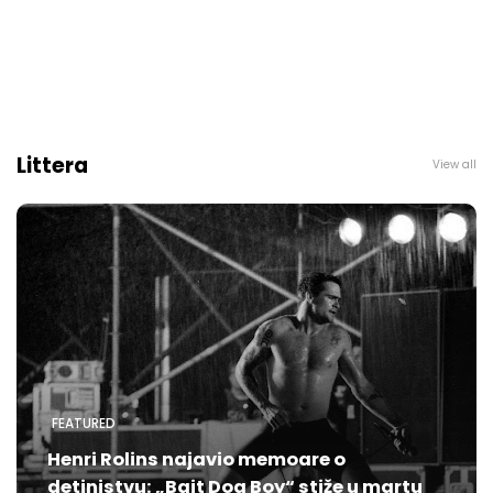
Littera
View all
FEATURED
Henri Rolins najavio memoare o
detinjstvu: „Bait Dog Boy“ stiže u martu