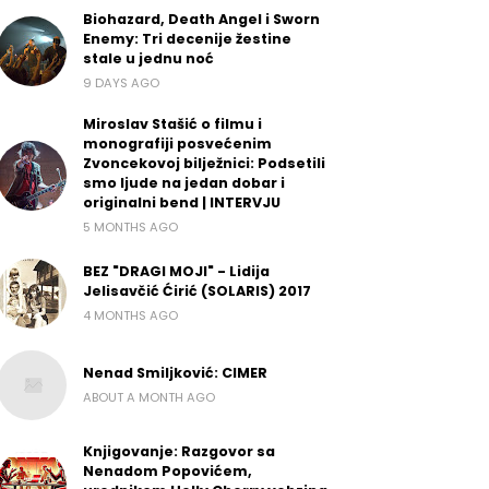
Biohazard, Death Angel i Sworn
Enemy: Tri decenije žestine
stale u jednu noć
9 DAYS AGO
Miroslav Stašić o filmu i
monografiji posvećenim
Zvoncekovoj bilježnici: Podsetili
smo ljude na jedan dobar i
originalni bend | INTERVJU
5 MONTHS AGO
BEZ "DRAGI MOJI" - Lidija
Jelisavčić Ćirić (SOLARIS) 2017
4 MONTHS AGO
Nenad Smiljković: CIMER
ABOUT A MONTH AGO
Knjigovanje: Razgovor sa
Nenadom Popovićem,