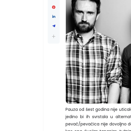
Pauza od šest godina nije utical
jedino bi ih svrstala u alterna
pevač/pevačica nije dovoljno def