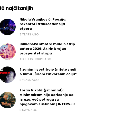
10 najčitanijih
Nikola Vranjković: Poezija,
rokenrol i transcedencija
otpora
3 YEARS AGO
Balkanska smotra mladih strip
autora 2026: Akirin broj za
prosperitet stripa
ABOUT 16 HOURS AGO
7 zanimljivosti koje (ni)ste znali
o filmu „Širom zatvorenih očiju“
5 YEARS AGO
Zoran Nikolić (jst mnml):
Minimalizam nije odricanje od
izraza, već potraga za
njegovom suštinom | INTERVJU
5 DAYS AGO