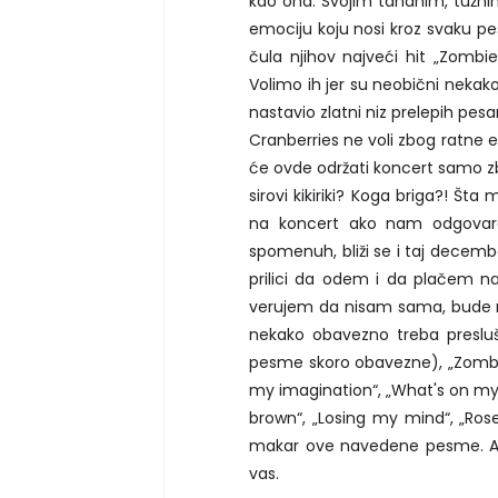
kao ona. Svojim tananim, tužn
emociju koju nosi kroz svaku 
čula njihov najveći hit „Zombie
Volimo ih jer su neobični nekako
nastavio zlatni niz prelepih pe
Cranberries ne voli zbog ratne e
će ovde održati koncert samo zb
sirovi kikiriki? Koga briga?! Š
na koncert ako nam odgovara
spomenuh, bliži se i taj decemb
prilici da odem i da plačem 
verujem da nisam sama, bude r
nekako obavezno treba presluš
pesme skoro obavezne), „Zombie“
my imagination“, „What's on my m
brown“, „Losing my mind“, „Roses“
makar ove navedene pesme. Ak
vas.