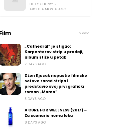
HELLY CHERRY
ABOUT A MONTH AGO
Film
View all
„Cathedral“ je stigao:
Karpenterov strip u prodaji,
album stiže u petak
2 DAYS AGO
Džon Kjusak napustio filmske
setove zarad stripa i
predstavio svoj prvi grafički
roman „Momo“
3 DAYS AGO
A CURE FOR WELLNESS (2017) –
Za scenario nema leka
8 DAYS AGO