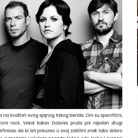
a na kvalitet ovog sjajnog Irskog benda. Oni su specifični,
tivni rock. Vokal kakav Dolores pruža još nijedan drugi
inisao da bi isti preuzeo u svoj zaštitni znak tako dobro