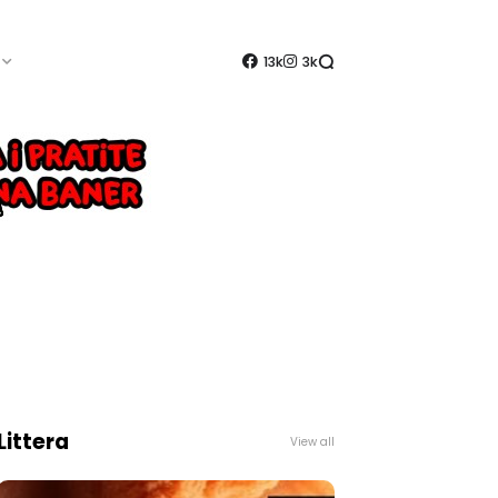
13k
3k
Littera
View all