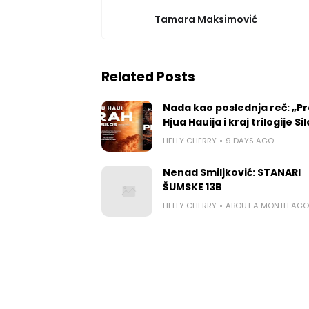
Tamara Maksimović
Related Posts
Nada kao poslednja reč: „P
Hjua Hauija i kraj trilogije Si
HELLY CHERRY
9 DAYS AGO
Nenad Smiljković: STANARI
ŠUMSKE 13B
HELLY CHERRY
ABOUT A MONTH AGO