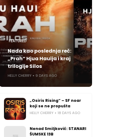
FEATURED
Nada kao poslednja reč:
„Prah“ Hjua Hauija i kraj
trilogije Silos
HELLY CHERRY
9 DAYS AGO
„Osiris Rising“ – SF noar
koji se ne propušta
HELLY CHERRY
18 DAYS AGO
Nenad Smiljković: STANARI
ŠUMSKE 13B