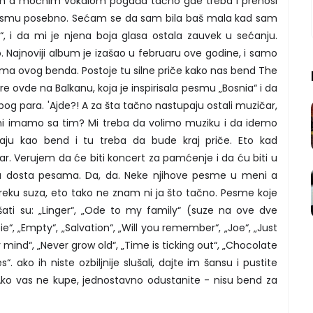
im a moćnim vokalom pogađa tačno gde treba i prenosi
pesmu posebno. Sećam se da sam bila baš mala kad sam
“, i da mi je njena boja glasa ostala zauvek u sećanju.
. Najnoviji album je izašao u februaru ove godine, i samo
sama ovog benda. Postoje tu silne priče kako nas bend The
re ovde na Balkanu, koja je inspirisala pesmu „Bosnia“ i da
og para. 'Ajde?! A za šta tačno nastupaju ostali muzičar,
ta mi imamo sa tim? Mi treba da volimo muziku i da idemo
ju kao bend i tu treba da bude kraj priče. Eto kad
ar. Verujem da će biti koncert za pamćenje i da ću biti u
na dosta pesama. Da, da. Neke njihove pesme u meni a
eku suza, eto tako ne znam ni ja što tačno. Pesme koje
ati su: „Linger“, „Ode to my family“ (suze na ove dve
, „Empty“, „Salvation“, „Will you remember“, „Joe“, „Just
ind“, „Never grow old“, „Time is ticking out“, „Chocolate
. ako ih niste ozbiljnije slušali, dajte im šansu i pustite
o vas ne kupe, jednostavno odustanite - nisu bend za