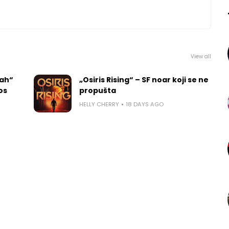
View all
rah“
„Osiris Rising“ – SF noar koji se ne
los
propušta
HELLY CHERRY
18 DAYS AGO