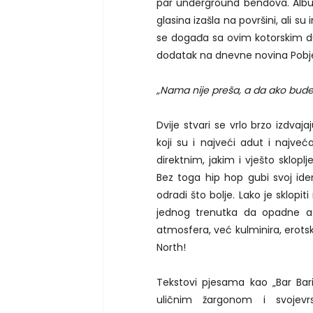
par underground bendova. Alb
glasina izašla na površini, ali su
se događa sa ovim kotorskim du
dodatak na dnevne novina Pobjeda
„Nama nije preša, a da ako bude 
Dvije stvari se vrlo brzo izdvaj
koji su i najveći adut i najv
direktnim, jakim i vješto sklopl
Bez toga hip hop gubi svoj iden
odradi što bolje. Lako je sklopi
jednog trenutka da opadne a
atmosfera, već kulminira, erotski
North!
Tekstovi pjesama kao „Bar Bari“
uličnim žargonom i svojevr