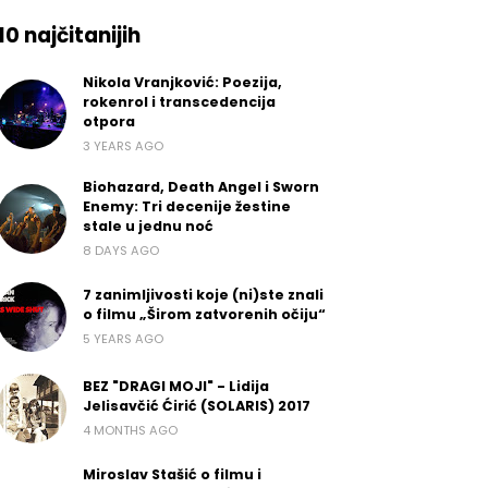
10 najčitanijih
Nikola Vranjković: Poezija,
rokenrol i transcedencija
otpora
3 YEARS AGO
Biohazard, Death Angel i Sworn
Enemy: Tri decenije žestine
stale u jednu noć
8 DAYS AGO
7 zanimljivosti koje (ni)ste znali
o filmu „Širom zatvorenih očiju“
5 YEARS AGO
BEZ "DRAGI MOJI" - Lidija
Jelisavčić Ćirić (SOLARIS) 2017
4 MONTHS AGO
Miroslav Stašić o filmu i