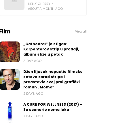
HELLY CHERRY
ABOUT A MONTH AGO
Film
View all
„Cathedral“ je stigao:
Karpenterov strip u prodaji,
album stiže u petak
A DAY AGO
Džon Kjusak napustio filmske
setove zarad stripa i
predstavio svoj prvi grafički
roman „Momo“
2 DAYS AGO
A CURE FOR WELLNESS (2017) –
Za scenario nema leka
7 DAYS AGO