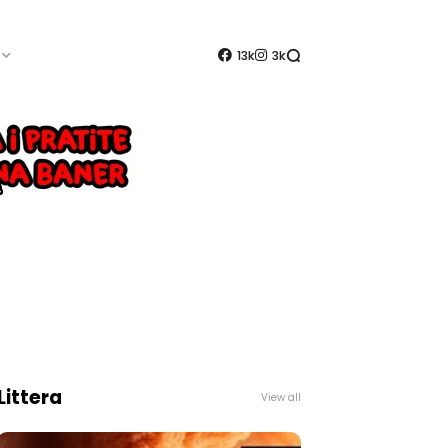
13k
3k
Littera
View all