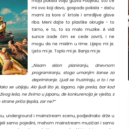
moja pokisla volja gužva Pobjedu. Što će
mi ovo koji đavo, gospođo pokisla - daću
mami za kore o' krtole i smrdljive glave
riba. Meni dajte to plastike okrugle - to
tamo, e to, to sa malo muzike. A vidi
sunce izađe čim se cede zavrti, i ne
mogu da ne mislim u rime. Lijepo mi je.
Ljeto mi je. Toplo mi je. Banja mi je.
„Nisam sklon planiranju, dnevnom
programiranju, stoga umanjim šanse za
deprimiranje. Ljudi se frustriraju, a to i ne
ko se ubijaju. Alo ljudi što je, lagano, nije preša, bar kod
vog leša, ne živimo u japanu, đe konkurencija je vješta, s
 strane priča ljepša, zar ne?“
sku, underground i mainstream scenu, podjednako drže u
spjeli samo pojedini, mahom mainstream muzičari i samo