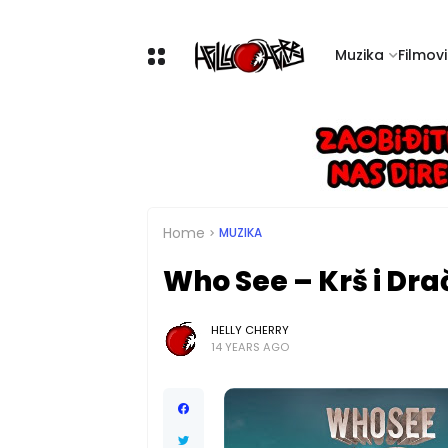
Muzika
Filmovi 
Home
MUZIKA
Who See – Krš i Dra
HELLY CHERRY
14 YEARS AGO