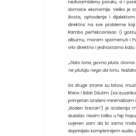
nedvosmislenu poruku, a i pored e
domaće ekonomije. Veliko je za
života, ophođenje i dijalekto
direktno na sve probleme koji
Rambo perfekcionisao (i gost
albumu, moram spomenuti i Puraš
vrlo direktno i jednostavno kažu i 
„Zlato tone, govno pluta. Govna 
ne plutaju nego da tonu. Nažalost
Sa druge strane su bitovi, muzi
Rhino i Bdat Džutim (sa izuzetk
primjetan izraženi minimalizam i
„Rođen Srećan“) je izraženija
slušalac nisam toliko u hip hop
uvjeren sam da bi samo malo v
doprinijelo kompletnijem audio