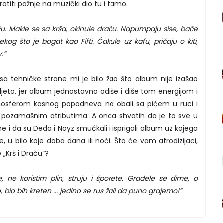
titi pažnje na muzički dio tu i tamo.
u. Makle se sa krša, okinule draču. Napumpaju sise, bače
og što je bogat kao Fifti. Ćakule uz kafu, pričaju o kiti,
.“
sa tehničke strane mi je bilo žao što album nije izašao
 ljeto, jer album jednostavno odiše i diše tom energijom i
mosferom kasnog popodneva na obali sa pićem u ruci i
ju pozamašnim atributima. A onda shvatih da je to sve u
ne i da su Deda i Noyz smućkali i isprigali album uz kojega
e, u bilo koje doba dana ili noći. Što će vam afrodizijaci,
e „Krš i Draču“?
 ne koristim plin, struju i šporete. Gradele se dime, o
, bio bih kreten ... jedino se rus žali da puno grajemo!“