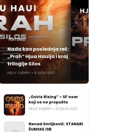
FEATURED
Nada kao poslednja reč:
„Prah“ Hjua Hauija i kraj
trilogije Silos
HELLY CHERRY
8 DAYS AGO
„Osiris Rising“ – SF noar
koji se ne propušta
HELLY CHERRY
18 DAYS AGO
Nenad Smiljković: STANARI
ŠUMSKE 13B