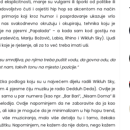
ksplicitnosti, manje su vulgarni ili šporki od politike ili
dovoljstvo čuti i osjetiti hip hop sa akcentom na način
m primorja koji kroz humor i posprdavanje ukazuje vrlo
 nas svakodnevno okružuju i okupiraju, tehnika koju je
uje na pjesmi „Papalada“ – a kada sam kod gostiju na
evića, Mariju Božović, Labia, Rhino i Wikluh Sky). Ljudi
koje je rješenje, ali za to već treba imati uši.
su smrdljiva, po njima treba puštit vodu, da govna odu, da
 nam, takvih tonu na mjesta i pozicije.“
čka podloga koju su u najvećem dijelu radili Wikluh Sky,
om 4 pjesme čiju muziku je radio Dedduh Deda). Ovdje je
 samo u par numera (kao npr. „Bar Bari“, „Nisam Doma“ ili
 melodija. Ovdje napominjem da ne zaboravite da ja kao
u, ali iako je moguće da je minimalizam u hip hopu trend,
iše muziciranja, malo više detalja tu i tamo, itekako
 užitku. Napominjem, ne kažem da nije dobro, nego kažem