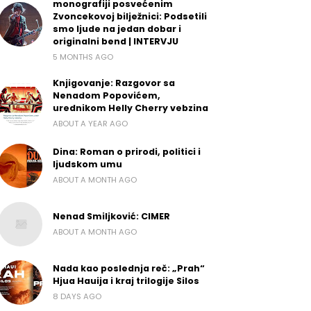
monografiji posvećenim
Zvoncekovoj bilježnici: Podsetili
smo ljude na jedan dobar i
originalni bend | INTERVJU
5 MONTHS AGO
Knjigovanje: Razgovor sa
Nenadom Popovićem,
urednikom Helly Cherry vebzina
ABOUT A YEAR AGO
Dina: Roman o prirodi, politici i
ljudskom umu
ABOUT A MONTH AGO
Nenad Smiljković: CIMER
ABOUT A MONTH AGO
Nada kao poslednja reč: „Prah“
Hjua Hauija i kraj trilogije Silos
8 DAYS AGO