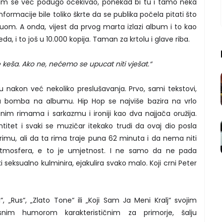
um se već podugo očekivao, ponekad bi tu i tamo neka
 informacije bile toliko škrte da se publika počela pitati što
om. A onda, vijest da prvog marta izlazi album i to kao
, i to još u 10.000 kopija. Taman za krtolu i glave riba.
keša. Ako ne, nećemo se upucat niti vješat.“
aju nakon već nekoliko preslušavanja. Prvo, sami tekstovi,
eća bomba na albumu. Hip Hop se najviše bazira na vrlo
jenim rimama i sarkazmu i ironiji kao dva najjača oružija.
titet i svaki se muzičar itekako trudi da ovaj dio posla
ti rimu, ali da ta rima traje puna 62 minuta i da nema niti
tmosfera, e to je umjetnost. I ne samo da ne pada
 seksualno kulminira, ejakulira svako malo. Koji crni Peter
, „Rus“, „Zlato Tone“ ili „Koji Sam Ja Meni Kralj“ svojim
snim humorom karakterističnim za primorje, šalju