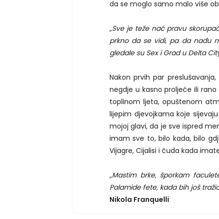
da se moglo samo malo više obra
„Sve je teže nać pravu skorupač
prkno da se vidi, pa da nađu nek
gledale su Sex i Grad u Delta City
Nakon prvih par preslušavanja, 
negdje u kasno proljeće ili rano
toplinom ljeta, opuštenom at
lijepim djevojkama koje sijeva
mojoj glavi, da je sve ispred me
imam sve to, bilo kada, bilo gdj
Vijagre, Cijalisi i čuda kada imat
„Mastim brke, šporkam faculete,
Palamide fete, kada bih još tražio
Nikola Franquelli