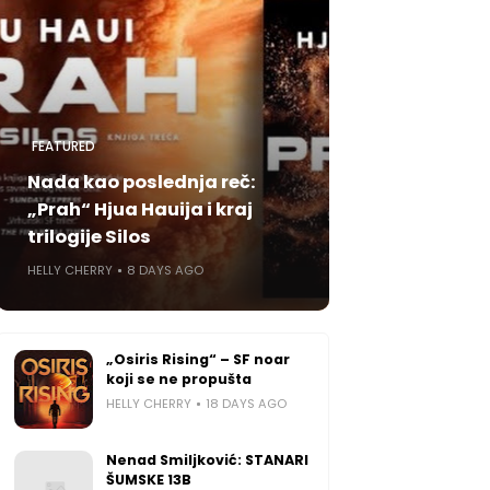
FEATURED
Nada kao poslednja reč:
„Prah“ Hjua Hauija i kraj
trilogije Silos
HELLY CHERRY
8 DAYS AGO
„Osiris Rising“ – SF noar
koji se ne propušta
HELLY CHERRY
18 DAYS AGO
Nenad Smiljković: STANARI
ŠUMSKE 13B