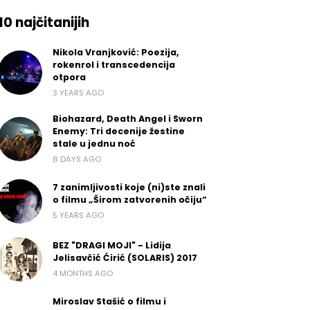
10 najčitanijih
Nikola Vranjković: Poezija,
rokenrol i transcedencija
otpora
3 YEARS AGO
Biohazard, Death Angel i Sworn
Enemy: Tri decenije žestine
stale u jednu noć
8 DAYS AGO
7 zanimljivosti koje (ni)ste znali
o filmu „Širom zatvorenih očiju“
5 YEARS AGO
BEZ "DRAGI MOJI" - Lidija
Jelisavčić Ćirić (SOLARIS) 2017
4 MONTHS AGO
Miroslav Stašić o filmu i