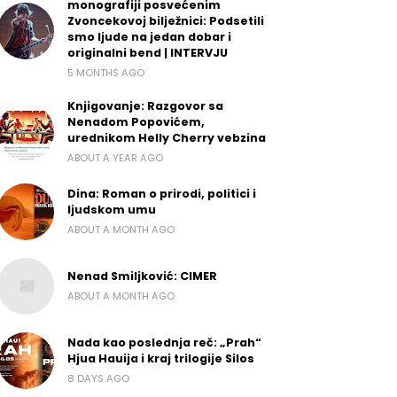
monografiji posvećenim
Zvoncekovoj bilježnici: Podsetili
smo ljude na jedan dobar i
originalni bend | INTERVJU
5 MONTHS AGO
Knjigovanje: Razgovor sa
Nenadom Popovićem,
urednikom Helly Cherry vebzina
ABOUT A YEAR AGO
Dina: Roman o prirodi, politici i
ljudskom umu
ABOUT A MONTH AGO
Nenad Smiljković: CIMER
ABOUT A MONTH AGO
Nada kao poslednja reč: „Prah“
Hjua Hauija i kraj trilogije Silos
8 DAYS AGO