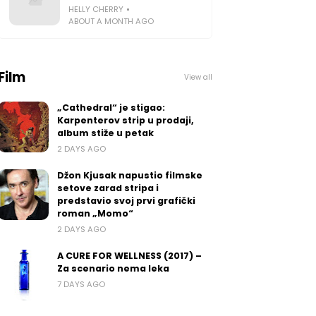
HELLY CHERRY
ABOUT A MONTH AGO
Film
View all
„Cathedral“ je stigao:
Karpenterov strip u prodaji,
album stiže u petak
2 DAYS AGO
Džon Kjusak napustio filmske
setove zarad stripa i
predstavio svoj prvi grafički
roman „Momo“
2 DAYS AGO
A CURE FOR WELLNESS (2017) –
Za scenario nema leka
7 DAYS AGO