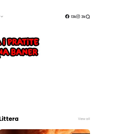
13k
3k
Littera
View all