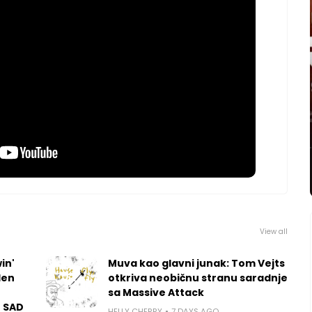
View all
in'
Muva kao glavni junak: Tom Vejts
len
otkriva neobičnu stranu saradnje
sa Massive Attack
u SAD
HELLY CHERRY
7 DAYS AGO