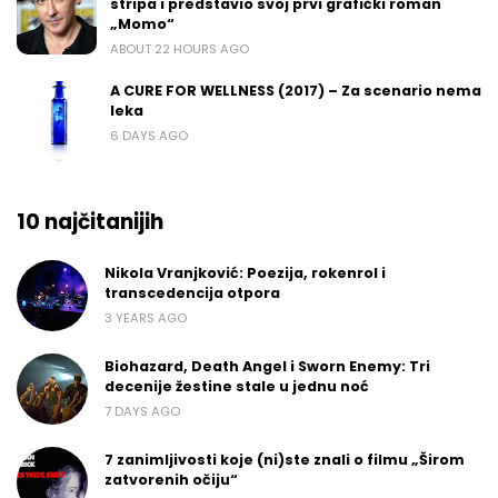
stripa i predstavio svoj prvi grafički roman
„Momo“
ABOUT 22 HOURS AGO
A CURE FOR WELLNESS (2017) – Za scenario nema
leka
6 DAYS AGO
10 najčitanijih
Nikola Vranjković: Poezija, rokenrol i
transcedencija otpora
3 YEARS AGO
Biohazard, Death Angel i Sworn Enemy: Tri
decenije žestine stale u jednu noć
7 DAYS AGO
7 zanimljivosti koje (ni)ste znali o filmu „Širom
zatvorenih očiju“