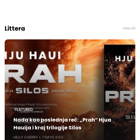
Littera
View all
FEATURED
Nada kao poslednja reč: „Prah“ Hjua
Hauija i kraj trilogije Silos
HELLY CHERRY
7 DAYS AGO