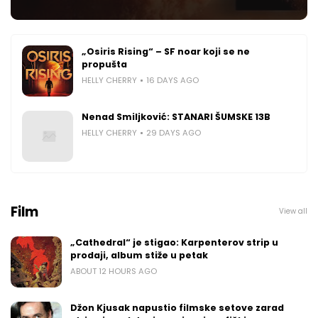
„Osiris Rising“ – SF noar koji se ne
propušta
HELLY CHERRY
16 DAYS AGO
Nenad Smiljković: STANARI ŠUMSKE 13B
HELLY CHERRY
29 DAYS AGO
Film
View all
„Cathedral“ je stigao: Karpenterov strip u
prodaji, album stiže u petak
ABOUT 12 HOURS AGO
Džon Kjusak napustio filmske setove zarad