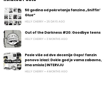
50 godina od pokretanja fanzina „Sniffin’
Glue“
HELLY CHERRY
25 DAYS AGO
Out of the Darkness #20: Goodbye teens
HELLY CHERRY
3 MONTHS AGO
Posle više od dve decenije Oops! fanzin
ponovo izlazi: Dokle god je vama zabavno,
ima smisla | INTERVJU
HELLY CHERRY
4 MONTHS AGO