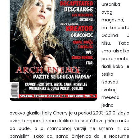
urednika
ovog
magazina,
na koncertu
Goblina u
Nišu. Tada
smo ukratko
prokomenta
risali kako je
teško
izdavati
svakog
meseca
jedno
ovakvo glasilo. Helly Cherry je u period 2003-2010 izlazio
ovim tempom i znam koliko stresna čitava priča može
da bude, a o štampanoj verziji ne smem ni da
pomislim. Tako da, sama činjenica da je Nocturne