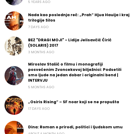
5 YEARS AGO
Nada kao poslednja reč: „Prah“ Hjua Hauija i kraj
trilogije Silos
7 DAYS AGO
BEZ "DRAGI MOJI" - Lidija Jelisavčić Ćirić
(SOLARIS) 2017
3 MONTHS AGO
Miroslav Stašić o filmu i monografiji
posvećenim Zvoncekovoj bilježnici: Podsetili
smo ljude na jedan dobar i originalni bend |
INTERVJU
5 MONTHS AGO
„Osiris Rising“ – SF noar koji se ne propušta
17 DAYS AGO
Dina: Roman o prirodi, politici i ljudskom umu
ABOUT A MONTH AGO