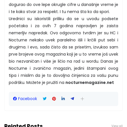
dogurao do ove lepe okrugle cifre u današnje vreme je
i te kako stvar za respekt. I tu nema šta ko da spori.
Urednici su iskoristili priliku da se u uvodu podsete
početaka i za ovih 7 godina napravljen je zaista
nemerljiv napredak. Ovo odgovorno tvrdim jer su HC i
Nocturne nekako uvek paralelno išli i krčili put sebi i
drugima. I evo, sada čisto da se prisetim, izvukao sam
prve brojeve ovog magazina koji je u to vreme još uvek
bio nezvaničan i više je ličio na rad u wordu. Danas je
Nocturne i zvanično magazin, jedini štampani ovog
tipa i mislim da je to dovoljna činjenica za vašu punu
podršku. Možete je pružiti na
nocturnemagazine.net
Facebook
Related Posts
View all