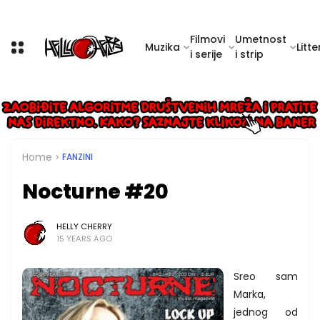
Filmovi
Umetnost
Muzika
Litte
i serije
i strip
Home
FANZINI
Nocturne #20
HELLY CHERRY
15 YEARS AGO
Sreo sam
Marka,
jednog od