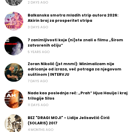
2 DAYS AGO
Balkanska smotra mladih strip autora 2026:
Akirin broj za prosperitet stripa
3 DAYS AGO
7 zanimljivosti koje (ni)ste znali o filmu „Širom
zatvorenih očiju“
5 YEARS AGO
Zoran Nikolić (jst mnml): Minimalizam nije
odricanje od izraza, već potraga za njegovom
suštinom | INTERVJU
7 DAYS AGO
Nada kao poslednja reč: „Prah“ Hjua Hauija i kraj
trilogije Silos
11 DAYS AGO
BEZ "DRAGI MOJI" - Lidija Jelisavčić Ćirić
(SOLARIS) 2017
4 MONTHS AGO