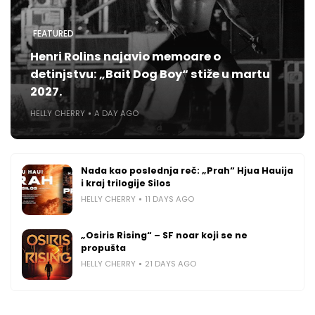
FEATURED
Henri Rolins najavio memoare o
detinjstvu: „Bait Dog Boy“ stiže u martu
2027.
HELLY CHERRY
A DAY AGO
Nada kao poslednja reč: „Prah“ Hjua Hauija
i kraj trilogije Silos
HELLY CHERRY
11 DAYS AGO
„Osiris Rising“ – SF noar koji se ne
propušta
HELLY CHERRY
21 DAYS AGO