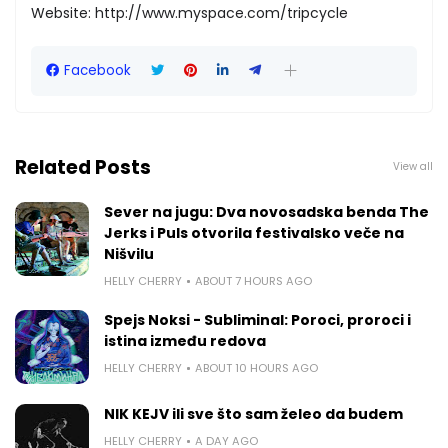
Website: http://www.myspace.com/tripcycle
Facebook
Related Posts
View all
Sever na jugu: Dva novosadska benda The
Jerks i Puls otvorila festivalsko veče na
Nišvilu
HELLY CHERRY
ABOUT 7 HOURS AGO
Spejs Noksi - Subliminal: Poroci, proroci i
istina između redova
HELLY CHERRY
ABOUT 10 HOURS AGO
NIK KEJV ili sve što sam želeo da budem
HELLY CHERRY
A DAY AGO