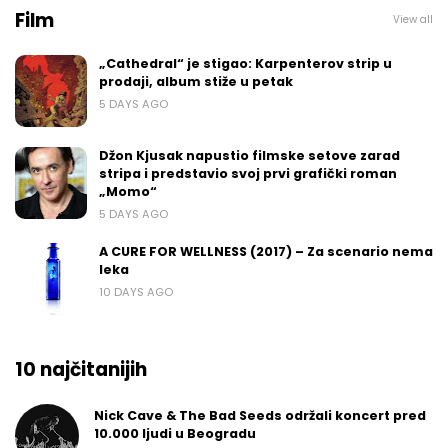
Film
View all
„Cathedral“ je stigao: Karpenterov strip u
prodaji, album stiže u petak
5 DAYS AGO
Džon Kjusak napustio filmske setove zarad
stripa i predstavio svoj prvi grafički roman
„Momo“
5 DAYS AGO
A CURE FOR WELLNESS (2017) – Za scenario nema
leka
10 DAYS AGO
10 najčitanijih
Nick Cave & The Bad Seeds održali koncert pred
10.000 ljudi u Beogradu