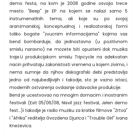
demo festa, na kom je 2008 godine osvojio trece
mesto. "Beep" je EP na kojem se nalazi samo 5
instrumenatlnih tema, ali koje su po svojoj
aranzmanskoj, konceptualnoj i realizatorskoj formi
toliko bogate "zvucnim informacijama" kojima vas
bend bombarduje, da jednostavno (u pozitivnom
smislu naravno) ne mozete biti opusteni dok muzika
traje.U produkcijskom smislu Tripcycle na adekvatan
nacin prihvataju zakonistosti vremena u kojem zivimo, i
nema sumnje da njihov diskografski debi predstavlja
jedno od najubedljivijih i takodje, sto je vazno istaci,
modernih ostvarenja ovdasnje izdavacke produkcije.
Bend je ucestvovao na mnogim domacim i inostranim
festivali (Exit 05/06/08, Nisvil jazz festival, Jelen demo
fest...)i takodje je radio muziku za kratke filmove "Zrtva"
i "Afrika" reditelja Gvozdena Djurica i "Trouble Girl" Ivana
Knezevica.