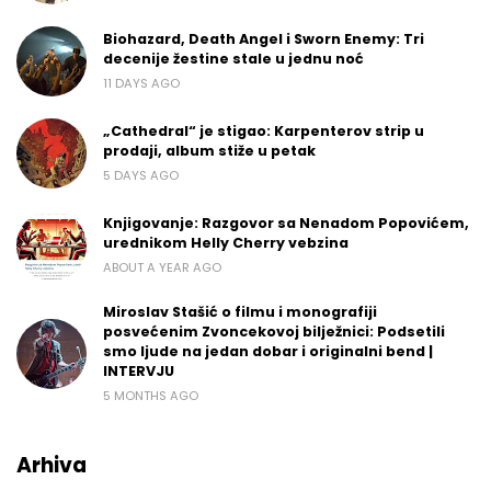
Biohazard, Death Angel i Sworn Enemy: Tri
decenije žestine stale u jednu noć
11 DAYS AGO
„Cathedral“ je stigao: Karpenterov strip u
prodaji, album stiže u petak
5 DAYS AGO
Knjigovanje: Razgovor sa Nenadom Popovićem,
urednikom Helly Cherry vebzina
ABOUT A YEAR AGO
Miroslav Stašić o filmu i monografiji
posvećenim Zvoncekovoj bilježnici: Podsetili
smo ljude na jedan dobar i originalni bend |
INTERVJU
5 MONTHS AGO
Arhiva