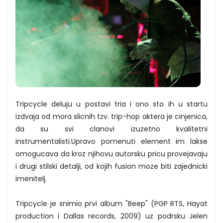
Tripcycle deluju u postavi tria i ono sto ih u startu
izdvaja od mora slicnih tzv. trip-hop aktera je cinjenica,
da su svi clanovi izuzetno kvalitetni
instrumentalisti.Upravo pomenuti element im lakse
omogucava da kroz njihovu autorsku pricu provejavaju
i drugi stilski detalji, od kojih fusion moze biti zajednicki
imenitelj.
Tripcycle je snimio prvi album "Beep" (PGP RTS, Hayat
production i Dallas records, 2009) uz podrsku Jelen