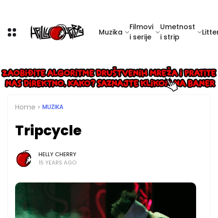
Filmovi
Umetnost
Muzika
Litte
i serije
i strip
Home
MUZIKA
Tripcycle
HELLY CHERRY
15 YEARS AGO