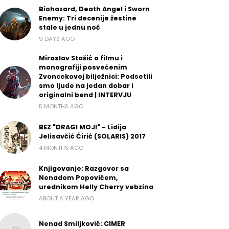
Biohazard, Death Angel i Sworn
Enemy: Tri decenije žestine
stale u jednu noć
9 DAYS AGO
Miroslav Stašić o filmu i
monografiji posvećenim
Zvoncekovoj bilježnici: Podsetili
smo ljude na jedan dobar i
originalni bend | INTERVJU
5 MONTHS AGO
BEZ "DRAGI MOJI" - Lidija
Jelisavčić Ćirić (SOLARIS) 2017
4 MONTHS AGO
Knjigovanje: Razgovor sa
Nenadom Popovićem,
urednikom Helly Cherry vebzina
ABOUT A YEAR AGO
Nenad Smiljković: CIMER