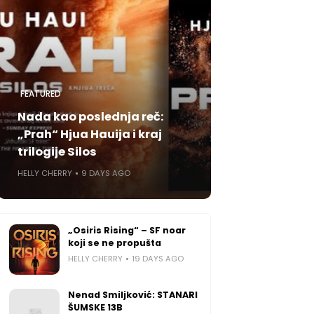
FEATURED
Nada kao poslednja reč:
„Prah“ Hjua Hauija i kraj
trilogije Silos
HELLY CHERRY
9 DAYS AGO
„Osiris Rising“ – SF noar
koji se ne propušta
HELLY CHERRY
19 DAYS AGO
Nenad Smiljković: STANARI
ŠUMSKE 13B