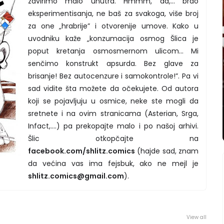
zavirimo malo unutra. Hmmm, da,... brdo
eksperimentisanja, ne baš za svakoga, više broj
za one „hrabrije” i otvorenije umove. Kako u
uvodniku kaže „konzumacija osmog Šlica je
poput kretanja osmosmernom ulicom... Mi
senčimo konstrukt apsurda. Bez glave za
brisanje! Bez autocenzure i samokontrole!”. Pa vi
sad vidite šta možete da očekujete. Od autora
koji se pojavljuju u osmice, neke ste mogli da
sretnete i na ovim stranicama (Asterian, Srga,
Infact,....) pa prekopajte malo i po našoj arhivi.
Šlic otkopčajte na
facebook.com/shlitz.comics
(hajde sad, znam
da većina vas ima fejsbuk, ako ne mejl je
shlitz.comics@gmail.com
).
View all