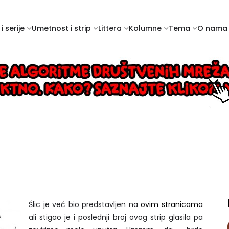
i serije
Umetnost i strip
Littera
Kolumne
Tema
O nama
Šlic je već bio predstavljen na
ovim stranicama
ali stigao je i poslednji broj ovog strip glasila pa