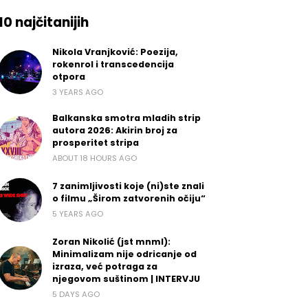
10 najčitanijih
Nikola Vranjković: Poezija,
rokenrol i transcedencija
otpora
3 YEARS AGO
Balkanska smotra mladih strip
autora 2026: Akirin broj za
prosperitet stripa
ABOUT 18 HOURS AGO
7 zanimljivosti koje (ni)ste znali
o filmu „Širom zatvorenih očiju“
5 YEARS AGO
Zoran Nikolić (jst mnml):
Minimalizam nije odricanje od
izraza, već potraga za
njegovom suštinom | INTERVJU
5 DAYS AGO