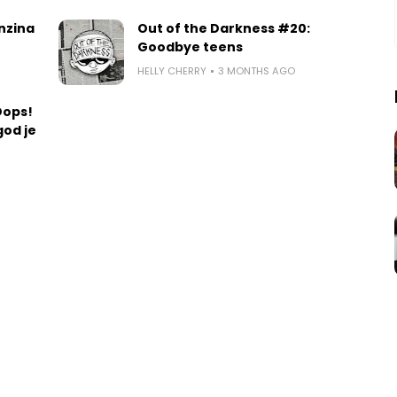
nzina
Out of the Darkness #20:
Goodbye teens
HELLY CHERRY
3 MONTHS AGO
Oops!
god je