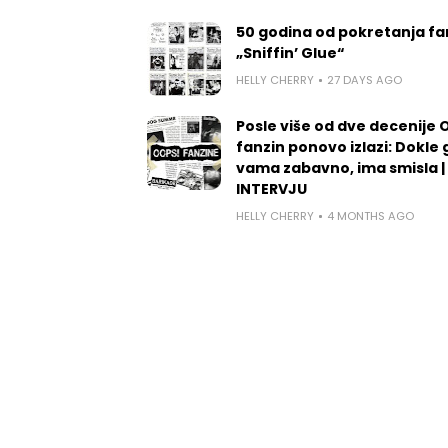
50 godina od pokretanja fa
„Sniffin’ Glue“
HELLY CHERRY
27 DAYS AGO
Posle više od dve decenije 
fanzin ponovo izlazi: Dokle 
vama zabavno, ima smisla |
INTERVJU
HELLY CHERRY
4 MONTHS AGO