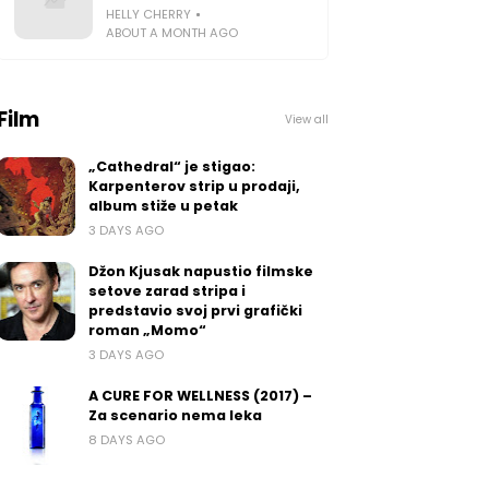
HELLY CHERRY
ABOUT A MONTH AGO
Film
View all
„Cathedral“ je stigao:
Karpenterov strip u prodaji,
album stiže u petak
3 DAYS AGO
Džon Kjusak napustio filmske
setove zarad stripa i
predstavio svoj prvi grafički
roman „Momo“
3 DAYS AGO
A CURE FOR WELLNESS (2017) –
Za scenario nema leka
8 DAYS AGO