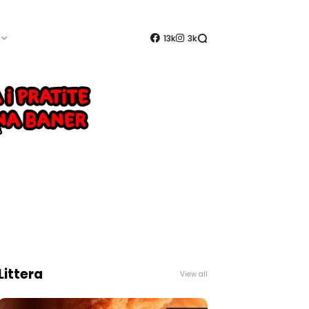
13k
3k
Littera
View all