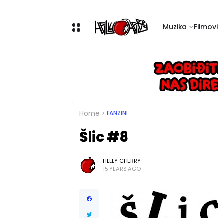
Muzika
Filmovi 
Home
FANZINI
Šlic #8
HELLY CHERRY
15 YEARS AGO