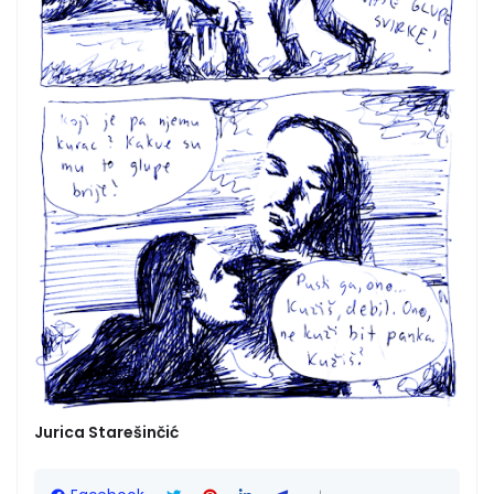
Jurica Starešinčić