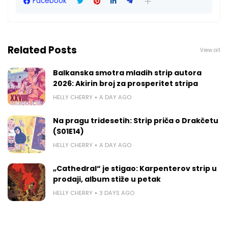
Facebook
Related Posts
View all
Balkanska smotra mladih strip autora
2026: Akirin broj za prosperitet stripa
HELLY CHERRY
A DAY AGO
Na pragu tridesetih: Strip priča o Drakčetu
(S01E14)
HELLY CHERRY
A DAY AGO
„Cathedral“ je stigao: Karpenterov strip u
prodaji, album stiže u petak
HELLY CHERRY
3 DAYS AGO