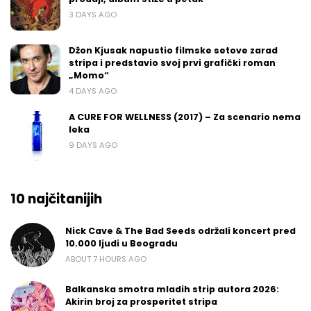
3 DAYS AGO
Džon Kjusak napustio filmske setove zarad
stripa i predstavio svoj prvi grafički roman
„Momo“
4 DAYS AGO
A CURE FOR WELLNESS (2017) – Za scenario nema
leka
9 DAYS AGO
10 najčitanijih
Nick Cave & The Bad Seeds održali koncert pred
10.000 ljudi u Beogradu
ABOUT 7 HOURS AGO
Balkanska smotra mladih strip autora 2026:
Akirin broj za prosperitet stripa