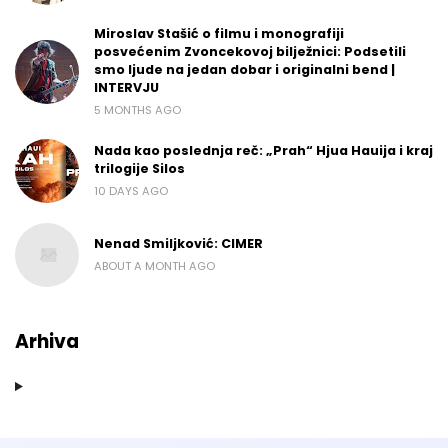
Miroslav Stašić o filmu i monografiji
posvećenim Zvoncekovoj bilježnici: Podsetili
smo ljude na jedan dobar i originalni bend |
INTERVJU
5 MONTHS AGO
Nada kao poslednja reč: „Prah“ Hjua Hauija i kraj
trilogije Silos
10 DAYS AGO
Nenad Smiljković: CIMER
ABOUT A MONTH AGO
Arhiva