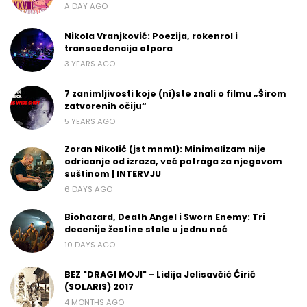
A DAY AGO
Nikola Vranjković: Poezija, rokenrol i
transcedencija otpora
3 YEARS AGO
7 zanimljivosti koje (ni)ste znali o filmu „Širom
zatvorenih očiju“
5 YEARS AGO
Zoran Nikolić (jst mnml): Minimalizam nije
odricanje od izraza, već potraga za njegovom
suštinom | INTERVJU
6 DAYS AGO
Biohazard, Death Angel i Sworn Enemy: Tri
decenije žestine stale u jednu noć
10 DAYS AGO
BEZ "DRAGI MOJI" - Lidija Jelisavčić Ćirić
(SOLARIS) 2017
4 MONTHS AGO