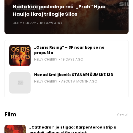
Nada kao poslednja reč: „Prah“ Hjua
Hauija i kraj trilogije Silos
HELLY CHERRY
10 DAYS AGO
„Osiris Rising“ – SF noar koji se ne
propušta
HELLY CHERRY
19 DAYS AGO
Nenad Smiljković: STANARI ŠUMSKE 13B
HELLY CHERRY
ABOUT A MONTH AGO
Film
View all
„Cathedral“ je stigao: Karpenterov strip u
prodaji, album stiže u petak