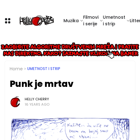
Filmovi
Umetnost
Muzika
Litte
i serije
i strip
Home
UMETNOST I STRIP
Punk je mrtav
HELLY CHERRY
16 YEARS AGO