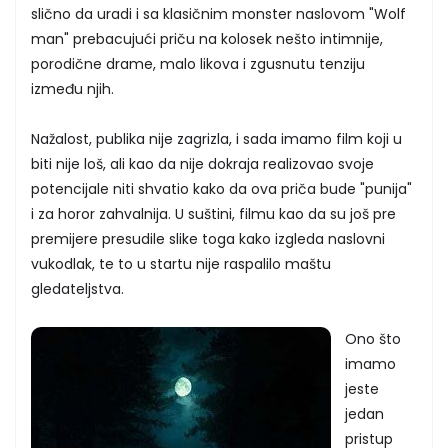
slično da uradi i sa klasičnim monster naslovom "Wolf
man" prebacujući priču na kolosek nešto intimnije,
porodične drame, malo likova i zgusnutu tenziju
između njih.
Nažalost, publika nije zagrizla, i sada imamo film koji u
biti nije loš, ali kao da nije dokraja realizovao svoje
potencijale niti shvatio kako da ova priča bude "punija"
i za horor zahvalnija. U suštini, filmu kao da su još pre
premijere presudile slike toga kako izgleda naslovni
vukodlak, te to u startu nije raspalilo maštu
gledateljstva.
Ono što
imamo
jeste
jedan
pristup