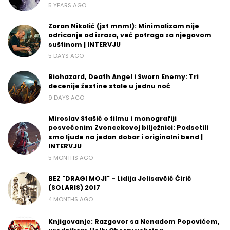
5 YEARS AGO
Zoran Nikolić (jst mnml): Minimalizam nije
odricanje od izraza, već potraga za njegovom
suštinom | INTERVJU
5 DAYS AGO
Biohazard, Death Angel i Sworn Enemy: Tri
decenije žestine stale u jednu noć
9 DAYS AGO
Miroslav Stašić o filmu i monografiji
posvećenim Zvoncekovoj bilježnici: Podsetili
smo ljude na jedan dobar i originalni bend |
INTERVJU
5 MONTHS AGO
BEZ "DRAGI MOJI" - Lidija Jelisavčić Ćirić
(SOLARIS) 2017
4 MONTHS AGO
Knjigovanje: Razgovor sa Nenadom Popovićem,