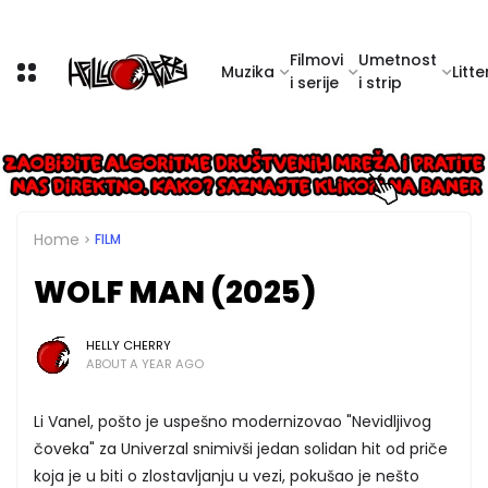
Filmovi
Umetnost
Muzika
Litte
i serije
i strip
Home
FILM
WOLF MAN (2025)
HELLY CHERRY
ABOUT A YEAR AGO
Li Vanel, pošto je uspešno modernizovao "Nevidljivog
čoveka" za Univerzal snimivši jedan solidan hit od priče
koja je u biti o zlostavljanju u vezi, pokušao je nešto