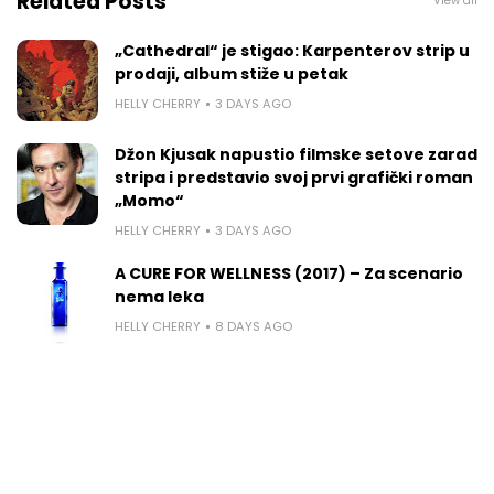
Related Posts
View all
„Cathedral“ je stigao: Karpenterov strip u
prodaji, album stiže u petak
HELLY CHERRY
3 DAYS AGO
Džon Kjusak napustio filmske setove zarad
stripa i predstavio svoj prvi grafički roman
„Momo“
HELLY CHERRY
3 DAYS AGO
A CURE FOR WELLNESS (2017) – Za scenario
nema leka
HELLY CHERRY
8 DAYS AGO