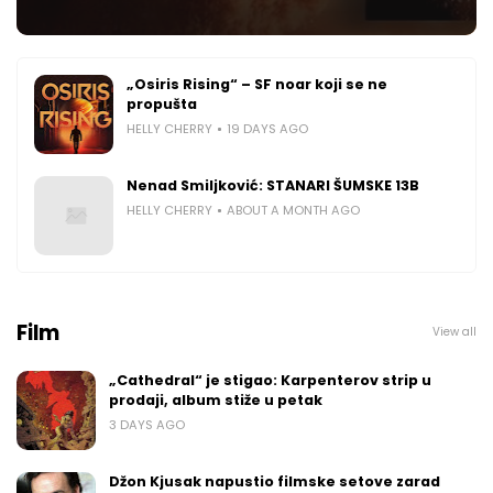
„Osiris Rising“ – SF noar koji se ne
propušta
HELLY CHERRY
19 DAYS AGO
Nenad Smiljković: STANARI ŠUMSKE 13B
HELLY CHERRY
ABOUT A MONTH AGO
Film
View all
„Cathedral“ je stigao: Karpenterov strip u
prodaji, album stiže u petak
3 DAYS AGO
Džon Kjusak napustio filmske setove zarad