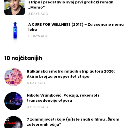
stripa i predstavio svoj prvi grafički roman
„Momo“
3 DAYS AGO
A CURE FOR WELLNESS (2017) – Za scenario nema
leka
8 DAYS AGO
10 najčitanijih
Balkanska smotra mladih strip autora 2026:
Akirin broj za prosperitet stripa
A DAY AGO
Nikola Vranjković: Poezija, rokenrol i
transcedencija otpora
3 YEARS AGO
7 zanimljivosti koje (ni)ste znali o filmu „Širom
zatvorenih očiju“