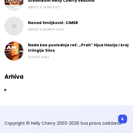
urednikom Helly Cherry vebzina
ABOUT A YEAR AGO
Nenad Smiljković: CIMER
ABOUT A MONTH AGO
Nada kao poslednja reč: „Prah“ Hjua Hauija i kraj
trilogije Silos
9 DAYS AGO
Arhiva
Copyright © Helly Cherry 2003-2026 Sva prava zadržana.