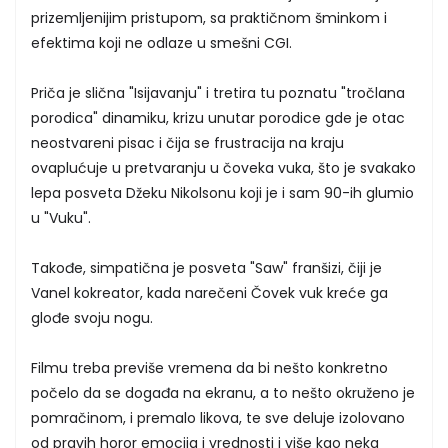
prizemljenijim pristupom, sa praktičnom šminkom i
efektima koji ne odlaze u smešni CGI.
Priča je slična "Isijavanju" i tretira tu poznatu "tročlana
porodica" dinamiku, krizu unutar porodice gde je otac
neostvareni pisac i čija se frustracija na kraju
ovaplućuje u pretvaranju u čoveka vuka, što je svakako
lepa posveta Džeku Nikolsonu koji je i sam 90-ih glumio
u "Vuku".
Takođe, simpatična je posveta "Saw" franšizi, čiji je
Vanel kokreator, kada narečeni Čovek vuk kreće ga
glođe svoju nogu.
Filmu treba previše vremena da bi nešto konkretno
počelo da se događa na ekranu, a to nešto okruženo je
pomračinom, i premalo likova, te sve deluje izolovano
od pravih horor emocija i vrednosti i više kao neka