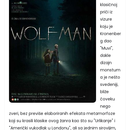
klasičnoj
priči iz
vizure
koju je
Kronenber
g dao
"Muvi",
dakle
dizajn
monstum
a je nešto
svedeniji,
bliže
čoveku
nego
zveri, bez previše elaboriranih efekata metamorfoze
koji su krasili klasike ovog žanra kao što su "Urlikanje" i
"Američki vukodlak u Londonu", ali sa jednim sirovijim,