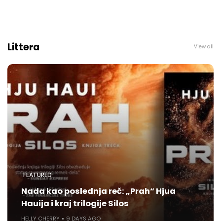
Littera
View all
FEATURED
Nada kao poslednja reč: „Prah“ Hjua
Hauija i kraj trilogije Silos
HELLY CHERRY
9 DAYS AGO