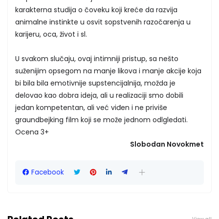
karakterna studija o čoveku koji kreće da razvija
animalne instinkte u osvit sopstvenih razočarenja u
karijeru, oca, život i sl.
U svakom slučaju, ovaj intimniji pristup, sa nešto
suženijim opsegom na manje likova i manje akcije koja
bi bila bila emotivnije supstencijalnija, možda je
delovao kao dobra ideja, ali u realizaciji smo dobili
jedan kompetentan, ali već viđen i ne priviše
graundbejking film koji se može jednom odlgledati.
Ocena 3+
Slobodan Novokmet
Facebook