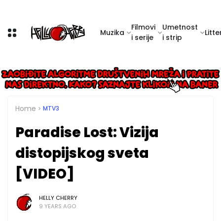
Filmovi
Umetnost
Muzika
Litte
i serije
i strip
Home
MTV3
Paradise Lost: Vizija
distopijskog sveta
[VIDEO]
HELLY CHERRY
9 YEARS AGO