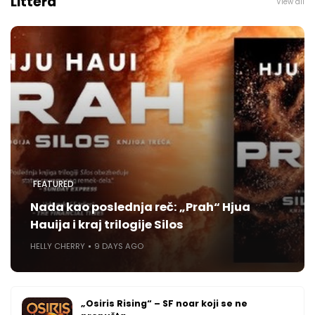
Littera
View all
FEATURED
Nada kao poslednja reč: „Prah“ Hjua
Hauija i kraj trilogije Silos
HELLY CHERRY
9 DAYS AGO
„Osiris Rising“ – SF noar koji se ne