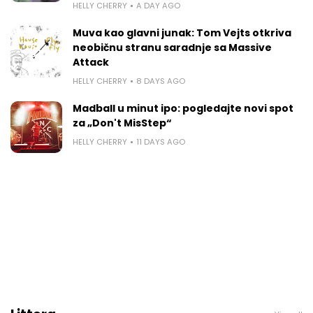
HELLY CHERRY
A DAY AGO
Muva kao glavni junak: Tom Vejts otkriva
neobičnu stranu saradnje sa Massive
Attack
HELLY CHERRY
8 DAYS AGO
Madball u minut ipo: pogledajte novi spot
za „Don't MisStep“
HELLY CHERRY
11 DAYS AGO