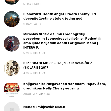
5 DAYS AGO
Biohazard, Death Angel i Sworn Enemy: Tri
decenije žestine stale u jednu noć
9 DAYS AGO
Miroslav Stašić o filmu i monografiji
posvećenim Zvoncekovoj bilježnici: Podsetili
smo ljude na jedan dobar i originalni bend |
INTERVJU
5 MONTHS AGO
BEZ "DRAGI MOJI" - Lidija Jelisavčić Ćirić
(SOLARIS) 2017
4 MONTHS AGO
Knjigovanje: Razgovor sa Nenadom Popovićem,
urednikom Helly Cherry vebzina
ABOUT A YEAR AGO
Nenad Smiljković: CIMER