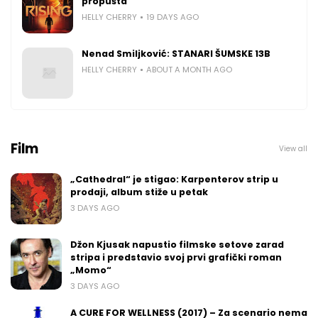
propušta
HELLY CHERRY
19 DAYS AGO
Nenad Smiljković: STANARI ŠUMSKE 13B
HELLY CHERRY
ABOUT A MONTH AGO
Film
View all
„Cathedral“ je stigao: Karpenterov strip u
prodaji, album stiže u petak
3 DAYS AGO
Džon Kjusak napustio filmske setove zarad
stripa i predstavio svoj prvi grafički roman
„Momo“
3 DAYS AGO
A CURE FOR WELLNESS (2017) – Za scenario nema