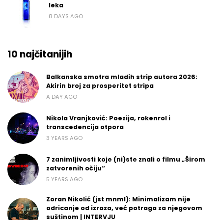
leka
8 DAYS AGO
10 najčitanijih
Balkanska smotra mladih strip autora 2026:
Akirin broj za prosperitet stripa
A DAY AGO
Nikola Vranjković: Poezija, rokenrol i
transcedencija otpora
3 YEARS AGO
7 zanimljivosti koje (ni)ste znali o filmu „Širom
zatvorenih očiju“
5 YEARS AGO
Zoran Nikolić (jst mnml): Minimalizam nije
odricanje od izraza, već potraga za njegovom
suštinom | INTERVJU