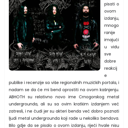
pisati o
ovom
izdanju,
mnogo
ranije
imajući
u vidu
sve
dobre
reakcij
e
publike i recenzije sa više regionalnih muzičkih portala, i
nadam se da će mi bend oprostiti na ovom kašnjenju.
ABHOTH su relativno novo ime Crnogorskog metal
undergrounda, ali su sa ovim kratkim izdanjem već
zatresli, i ne čudi jer su akteri benda već dobro poznati
ljudi metal undergrounda koji rade u nekoliko bendova.
Bilo gdje da se pisalo o ovom izdanju, riječi hvale nisu