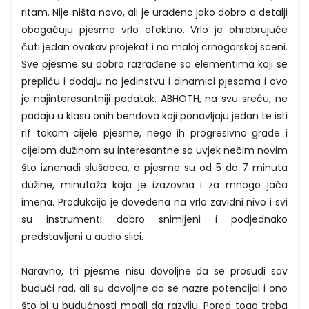
ritam. Nije ništa novo, ali je urađeno jako dobro a detalji
obogaćuju pjesme vrlo efektno. Vrlo je ohrabrujuće
čuti jedan ovakav projekat i na maloj crnogorskoj sceni.
Sve pjesme su dobro razrađene sa elementima koji se
prepliću i dodaju na jedinstvu i dinamici pjesama i ovo
je najinteresantniji podatak. ABHOTH, na svu sreću, ne
padaju u klasu onih bendova koji ponavljaju jedan te isti
rif tokom cijele pjesme, nego ih progresivno grade i
cijelom dužinom su interesantne sa uvjek nečim novim
što iznenadi slušaoca, a pjesme su od 5 do 7 minuta
dužine, minutaža koja je izazovna i za mnogo jača
imena. Produkcija je dovedena na vrlo zavidni nivo i svi
su instrumenti dobro snimljeni i podjednako
predstavljeni u audio slici.
Naravno, tri pjesme nisu dovoljne da se prosudi sav
budući rad, ali su dovoljne da se nazre potencijal i ono
što bi u budućnosti mogli da razviju. Pored toga treba