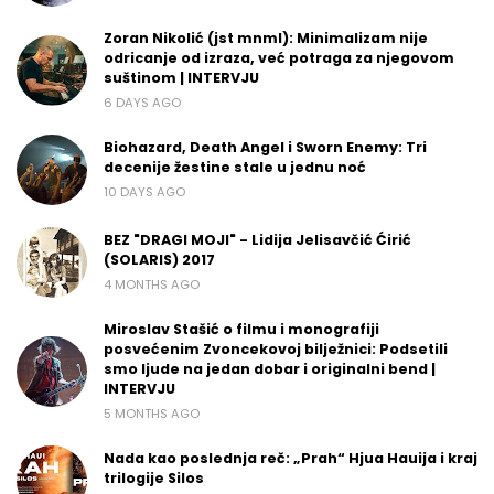
Zoran Nikolić (jst mnml): Minimalizam nije
odricanje od izraza, već potraga za njegovom
suštinom | INTERVJU
6 DAYS AGO
Biohazard, Death Angel i Sworn Enemy: Tri
decenije žestine stale u jednu noć
10 DAYS AGO
BEZ "DRAGI MOJI" - Lidija Jelisavčić Ćirić
(SOLARIS) 2017
4 MONTHS AGO
Miroslav Stašić o filmu i monografiji
posvećenim Zvoncekovoj bilježnici: Podsetili
smo ljude na jedan dobar i originalni bend |
INTERVJU
5 MONTHS AGO
Nada kao poslednja reč: „Prah“ Hjua Hauija i kraj
trilogije Silos