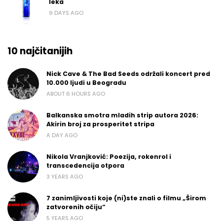
leka
9 DAYS AGO
10 najčitanijih
Nick Cave & The Bad Seeds održali koncert pred
10.000 ljudi u Beogradu
ABOUT 6 HOURS AGO
Balkanska smotra mladih strip autora 2026:
Akirin broj za prosperitet stripa
A DAY AGO
Nikola Vranjković: Poezija, rokenrol i
transcedencija otpora
3 YEARS AGO
7 zanimljivosti koje (ni)ste znali o filmu „Širom
zatvorenih očiju“
5 YEARS AGO