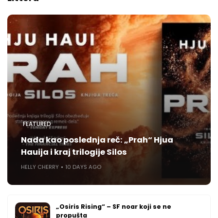
FEATURED
Nada kao poslednja reč: „Prah“ Hjua
Hauija i kraj trilogije Silos
HELLY CHERRY
10 DAYS AGO
„Osiris Rising“ – SF noar koji se ne
propušta