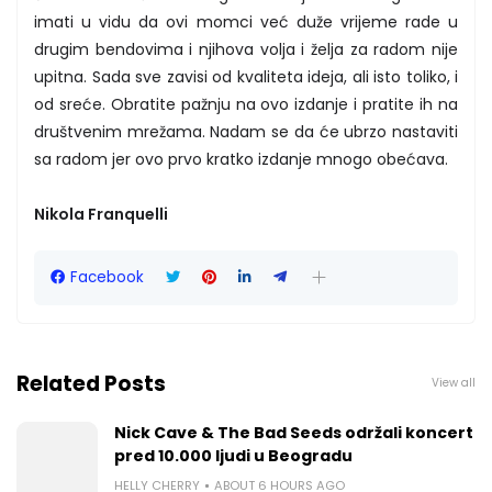
imati u vidu da ovi momci već duže vrijeme rade u
drugim bendovima i njihova volja i želja za radom nije
upitna. Sada sve zavisi od kvaliteta ideja, ali isto toliko, i
od sreće. Obratite pažnju na ovo izdanje i pratite ih na
društvenim mrežama. Nadam se da će ubrzo nastaviti
sa radom jer ovo prvo kratko izdanje mnogo obećava.
Nikola Franquelli
Facebook
Related Posts
View all
Nick Cave & The Bad Seeds održali koncert
pred 10.000 ljudi u Beogradu
HELLY CHERRY
ABOUT 6 HOURS AGO