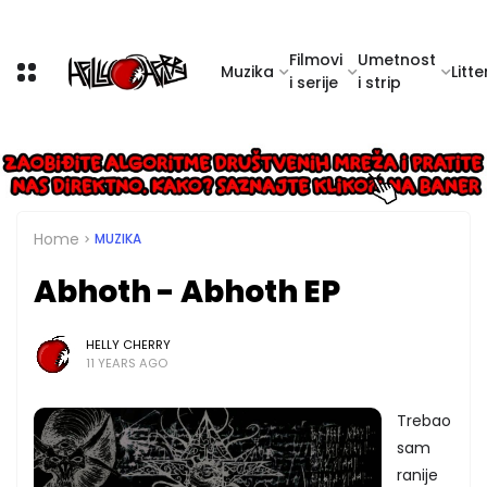
Filmovi
Umetnost
Muzika
Litte
i serije
i strip
Home
MUZIKA
Abhoth - Abhoth EP
HELLY CHERRY
11 YEARS AGO
Trebao
sam
ranije