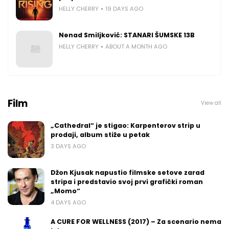
HELLY CHERRY
19 DAYS AGO
Nenad Smiljković: STANARI ŠUMSKE 13B
HELLY CHERRY
ABOUT A MONTH AGO
Film
View all
„Cathedral“ je stigao: Karpenterov strip u
prodaji, album stiže u petak
3 DAYS AGO
Džon Kjusak napustio filmske setove zarad
stripa i predstavio svoj prvi grafički roman
„Momo“
4 DAYS AGO
A CURE FOR WELLNESS (2017) – Za scenario nema