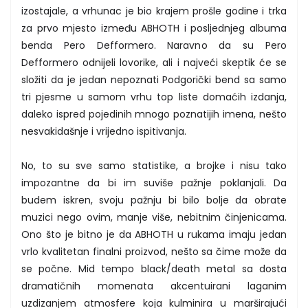
izostajale, a vrhunac je bio krajem prošle godine i trka
za prvo mjesto između ABHOTH i posljednjeg albuma
benda Pero Defformero. Naravno da su Pero
Defformero odnijeli lovorike, ali i najveći skeptik će se
složiti da je jedan nepoznati Podgorički bend sa samo
tri pjesme u samom vrhu top liste domaćih izdanja,
daleko ispred pojedinih mnogo poznatijih imena, nešto
nesvakidašnje i vrijedno ispitivanja.
No, to su sve samo statistike, a brojke i nisu tako
impozantne da bi im suviše pažnje poklanjali. Da
budem iskren, svoju pažnju bi bilo bolje da obrate
muzici nego ovim, manje više, nebitnim činjenicama.
Ono što je bitno je da ABHOTH u rukama imaju jedan
vrlo kvalitetan finalni proizvod, nešto sa čime može da
se počne. Mid tempo black/death metal sa dosta
dramatičnih momenata akcentuirani laganim
uzdizanjem atmosfere koja kulminira u marširajući