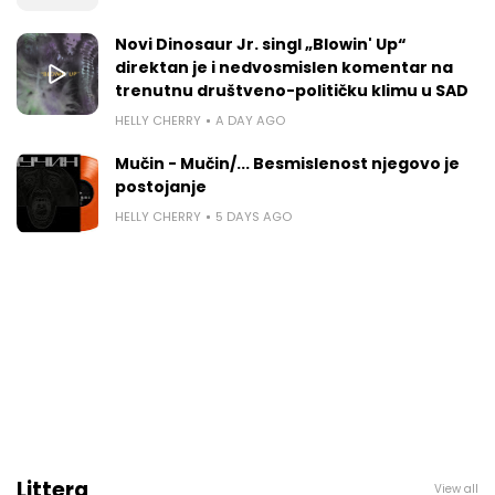
Novi Dinosaur Jr. singl „Blowin' Up“
direktan je i nedvosmislen komentar na
trenutnu društveno-političku klimu u SAD
HELLY CHERRY
A DAY AGO
Mučin - Mučin/... Besmislenost njegovo je
postojanje
HELLY CHERRY
5 DAYS AGO
Littera
View all