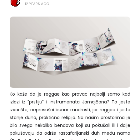
12 YEARS AGO
Ko kaže da je reggae kao pravac najbolji samo kad
izlazi iz "prstiju" i instrumenata Jamajčana? To jeste
izvorište, nepresušni bunar mudrosti, jer reggae i jeste
stanje duha, praktično religija. Na našim prostorima je
bilo svega nekoliko bendova koji su pokušali ili i dalje
pokušavaju da održe rastafarijanski duh među nama