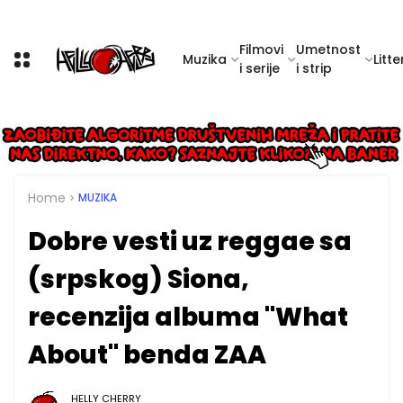
Filmovi
Umetnost
Muzika
Litte
i serije
i strip
Home
MUZIKA
Dobre vesti uz reggae sa
(srpskog) Siona,
recenzija albuma "What
About" benda ZAA
HELLY CHERRY