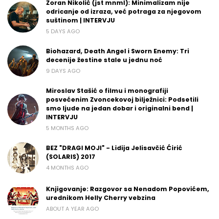
Zoran Nikolić (jst mnml): Minimalizam nije
odricanje od izraza, već potraga za njegovom
suštinom | INTERVJU
5 DAYS AGO
Biohazard, Death Angel i Sworn Enemy: Tri
decenije žestine stale u jednu noć
9 DAYS AGO
Miroslav Stašić o filmu i monografiji
posvećenim Zvoncekovoj bilježnici: Podsetili
smo ljude na jedan dobar i originalni bend |
INTERVJU
5 MONTHS AGO
BEZ "DRAGI MOJI" - Lidija Jelisavčić Ćirić
(SOLARIS) 2017
4 MONTHS AGO
Knjigovanje: Razgovor sa Nenadom Popovićem,
urednikom Helly Cherry vebzina
ABOUT A YEAR AGO