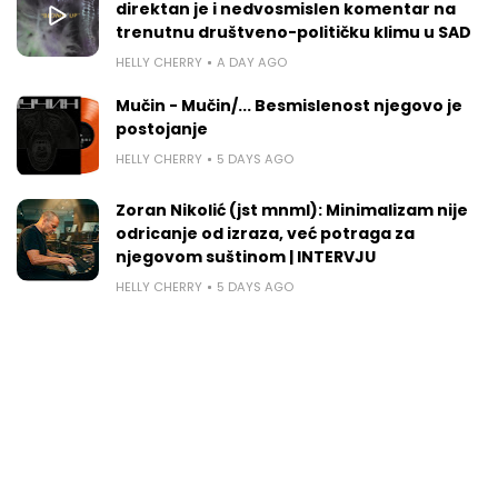
direktan je i nedvosmislen komentar na
trenutnu društveno-političku klimu u SAD
HELLY CHERRY
A DAY AGO
Mučin - Mučin/... Besmislenost njegovo je
postojanje
HELLY CHERRY
5 DAYS AGO
Zoran Nikolić (jst mnml): Minimalizam nije
odricanje od izraza, već potraga za
njegovom suštinom | INTERVJU
HELLY CHERRY
5 DAYS AGO