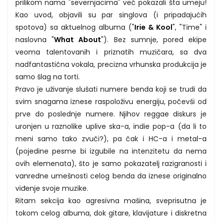
prilikom nama "severnjacima" već pokazali šta umeju!
Kao uvod, objavili su par singlova (i pripadajućih
spotova) sa aktuelnog albuma ("
Irie & Kool
", "Time" i
naslovna "
What About
"). Bez sumnje, pored ekipe
veoma talentovanih i priznatih muzičara, sa dva
nadfantastična vokala, precizna vrhunska produkcija je
samo šlag na torti.
Pravo je uživanje slušati numere benda koji se trudi da
svim snagama iznese raspoloživu energiju, počevši od
prve do poslednje numere. Njihov reggae diskurs je
uronjen u raznolike uplive ska-a, indie pop-a (da li to
meni samo tako zvuči?), pa čak i HC-a i metal-a
(pojedine pesme bi izgubile na intenzitetu da nema
ovih elemenata), što je samo pokazatelj razigranosti i
vanredne umešnosti celog benda da iznese originalno
viđenje svoje muzike.
Ritam sekcija kao agresivna mašina, sveprisutna je
tokom celog albuma, dok gitare, klavijature i diskretna