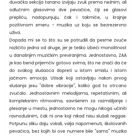
duvačka sekcija tanano izvijaju zvuk prema nežnim, ali
odlučnim glasovima dve pevačice, čiji se glasovi
prepliću, nadopunjuju, čak i takmiče, u krajnje
pozitivnom smeru - muzika uz koju se bezrezervno
uživa.
Dopada mi se to što su se potrudili da pesme zvuče
različito jedna od druge, jer je teško izbeći monolitnost
u današnjim muzičkim previranjima. Jednostavno, ZAA
je kao bend prijemčiv gotovo svima, što ne znači da će
do svakog slušaoca dopreti u istom smislu i istom
jačinom emocija. Utisak koji ostavljaju nakon prvog
slušanja jesu "dobre vibracije", koliko god to otrcano
zvučalo. Jednostavnim melodijama, repetativnim, ali
kompleksnim ritmovima, savršenim za razmišljanje i
plesanje u mestu, jednostavno ne mogu nikoga učiniti
ravnodušnim, čak ni one koji nikad nisu slušali reggae.
Potpunu sliku daju vokali, valja napomenuti, školovanih
pevačica, bez kojih bi ove numere bile "samo" muzika