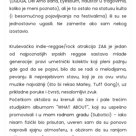
(DuDuA, Del Arno Band, Eyesburn, Haustor u tragovima,
koliko je meni poznato), ali je to ostalo na statusu kulta
(i besomučnog pojavljivanja na festivalima) ili su se
jednostavno ugasili. Ne zamerite ako sam nekog
izostavio.
Kruševačka indie-reggae/rock atrakcija ZAA je jedan
od najpoznatijih srpskih reggae sastava mlađe
generacije: pravi umetnički kolektiv koji pleni pažnju
gde god da se pojavi, bilo da se radi o melodijama,
pevanju ili neprejebivom stavu, koji je za ovu vrstu
muzike najvažniji (što bi rekao Marley, Tuff Gong)!, uz
prikladne poruke i čvrsti, nesalomljivi zvuk.
Početkom oktobra su krenuli da žare i pale trećim
studijskim albumom "WHAT ABOUT", koji su uspešno
promovisali
i u mom rodnom gradu
(Subotici) - iako
nisam fizički bio prisutan, uveren sam da su ponovo
napravili sjajnu atmosferu, s obzirom da su ranijom