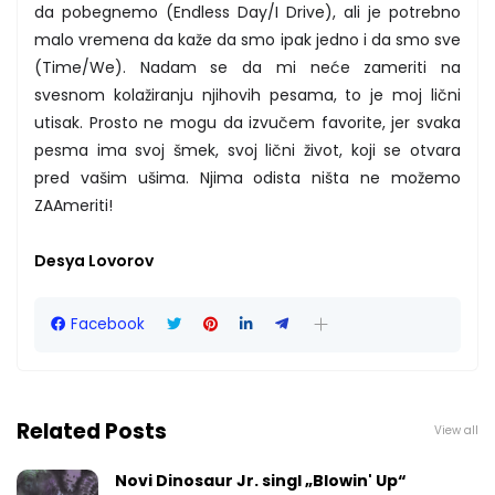
da pobegnemo (Endless Day/I Drive), ali je potrebno
malo vremena da kaže da smo ipak jedno i da smo sve
(Time/We). Nadam se da mi neće zameriti na
svesnom kolažiranju njihovih pesama, to je moj lični
utisak. Prosto ne mogu da izvučem favorite, jer svaka
pesma ima svoj šmek, svoj lični život, koji se otvara
pred vašim ušima. Njima odista ništa ne možemo
ZAAmeriti!
Desya Lovorov
Facebook
Related Posts
View all
Novi Dinosaur Jr. singl „Blowin' Up“