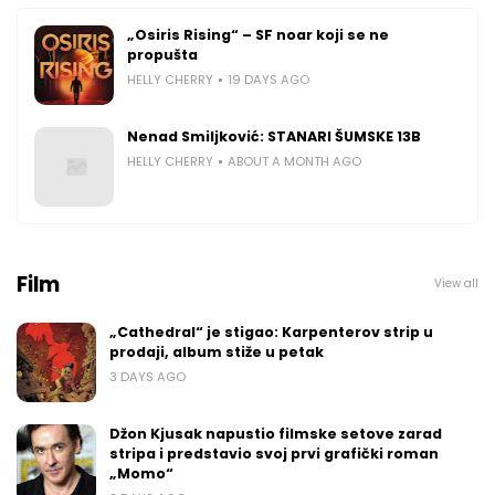
„Osiris Rising“ – SF noar koji se ne
propušta
HELLY CHERRY
19 DAYS AGO
Nenad Smiljković: STANARI ŠUMSKE 13B
HELLY CHERRY
ABOUT A MONTH AGO
Film
View all
„Cathedral“ je stigao: Karpenterov strip u
prodaji, album stiže u petak
3 DAYS AGO
Džon Kjusak napustio filmske setove zarad
stripa i predstavio svoj prvi grafički roman
„Momo“