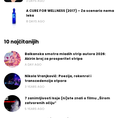
3 DAYS AGO
A CURE FOR WELLNESS (2017) – Za scenario nema
leka
8 DAYS AGO
10 najčitanijih
Balkanska smotra mladih strip autora 2026:
Akirin broj za prosperitet stripa
A DAY AGO
Nikola Vranjković: Poezija, rokenrol i
transcedencija otpora
3 YEARS AGO
7 zanimljivosti koje (ni)ste znali o filmu „Širom
zatvorenih očiju“
5 YEARS AGO