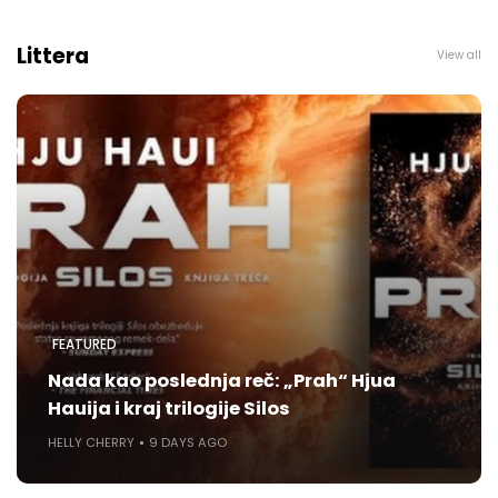
Littera
View all
FEATURED
Nada kao poslednja reč: „Prah“ Hjua
Hauija i kraj trilogije Silos
HELLY CHERRY
9 DAYS AGO