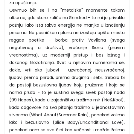
za opuštanje.
Osvrnuo bih se i na "metalske" momente tokom
albuma, gde skoro zaliče na Skindred - to mi je privuklo
pažnju, iako ista takva energija ne manjka u iznošenju
pesama. Na pesničkom planu ne izostaju opšta mesta
reggae poetike - borba protiv Vavilona (svega
negativnog u društvu), vraćanje Sionu (pravim
vrednostima), uz moderniji pristup i bez lažnog i
dokonog filozofiranja. Svet u njihovim numerama se,
dakle, vrti oko ljubavi - uzvraćenoj, neuzvraćenoj,
ljubavi prema prirodi, prema drugima i sebi, trebalo bi
da postoji bezuslovna ljubav koju pružamo i koja se
nama pruža - to je suština svega: uvek postoji nada
(99 Hopes), kada u zajedništvu tražimo mir (Irie&Kool),
kada odgovore na sva pitanja tražimo u jednostavnim
stvarima (What About/Summer Rain), ponekad volimo
lako i bezuslovno (Slide Baby/Unconditional Love),
ponekad nam se sve čini kao večnost i možda želimo