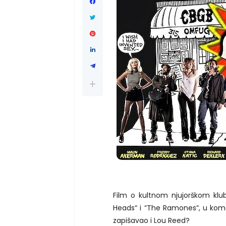
Film o kultnom njujorškom klu
Heads“ i “The Ramones“, u kome s
zapišavao i Lou Reed?