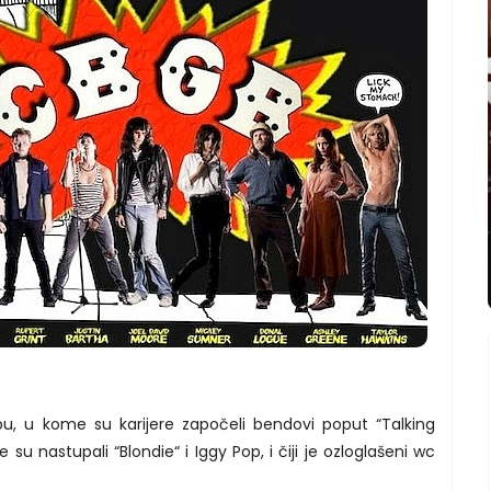
bu, u kome su karijere započeli bendovi poput “Talking
u nastupali “Blondie“ i Iggy Pop, i čiji je ozloglašeni wc