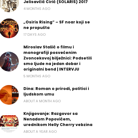
Jelisavčić Ćirić (SOLARIS) 2017
4 MONTHS AGO
„Osiris Rising“ – SF noar koji se
ne propušta
17 DAYS AGO
Miroslav Stašić o filmu i
monografiji posvećenim
Zvoncekovoj bilježnici: Podsetili
smo ljude na jedan dobar i
originalni bend | INTERVJU
5 MONTHS AGO
Dina: Roman o prirodi, politici i
ljudskom umu
ABOUT A MONTH AGO
Knjigovanje: Razgovor sa
Nenadom Popovićem,
urednikom Helly Cherry vebzina
ABOUT A YEAR AGO