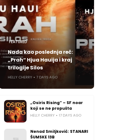
FEATURED
Nada kao poslednja reč:
„Prah“ Hjua Hauija i kraj
trilogije Silos
HELLY CHERRY
7 DAYS AGO
„Osiris Rising“ – SF noar
koji se ne propušta
HELLY CHERRY
17 DAYS AGO
Nenad Smiljković: STANARI
ŠUMSKE 13B