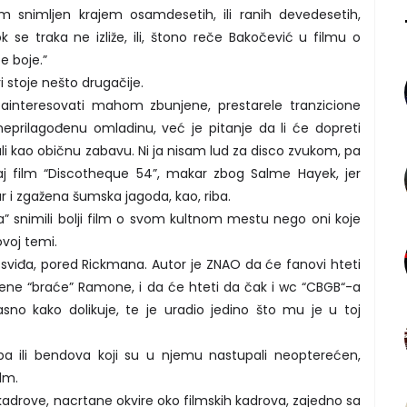
lm snimljen krajem osamdesetih, ili ranih devedesetih,
se traka ne izliže, ili, štono reče Bakočević u filmu o
e boje.”
i stoje nešto drugačije.
interesovati mahom zbunjene, prestarele tranzicione
neprilagođenu omladinu, već je pitanje da li će dopreti
li kao običnu zabavu. Ni ja nisam lud za disco zvukom, pa
 film “Discotheque 54”, makar zbog Salme Hayek, jer
r i zgažena šumska jagoda, kao, riba.
aća” snimili bolji film o svom kultnom mestu nego oni koje
ovoj temi.
sviđa, pored Rickmana. Autor je ZNAO da će fanovi hteti
ene “braće” Ramone, i da će hteti da čak i wc “CBGB“-a
sno kako dolikuje, te je uradio jedino što mu je u toj
a ili bendova koji su u njemu nastupali neopterećen,
lm.
kadrove, nacrtane okvire oko filmskih kadrova, zajedno sa