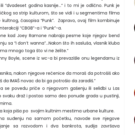
ili “dvadeset godina kasnije...“ i to mi je odlično. Punk je
kog sa strip kulturom, što se vidi i u segmentima filma
 kultnog, časopisa “Punk”. Zapravo, ovaj film kombinuje
terakciji “CBGB”-a i “Punk”-a.
 one kad Joey Ramone nabraja pesme koje njegov bend
inju sa “I don’t wanna”…Nakon što ih sasluša, vlasnik kluba
ima mnogo toga što vi ne želite.”
anny Boyle, scene iz wc-a bi prevazišle onu legendarnu iz
lasnika, nakon njegove rečenice da moraš da potrošiš ako
aš da IMAŠ novac da bi ga potrošio da zaradiš.”
da se povedu priče o njegovom gašenju ili selidbi u Las
io svaku draž i postao samo deo ponude grada u pustinji,
vnima.
ina koja piša po svojim kultnim mestima urbane kulture.
u, na suđenju na samom početku, navode sve njegove
ajanje sa razvodom i dva bankrota, sudija završava