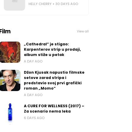
HELLY CHERRY
30 DAYS AGO
Film
View all
„Cathedral“ je stigao:
Karpenterov strip u prodaji,
album stiže u petak
A DAY AGO
Džon Kjusak napustio filmske
setove zarad stripa i
predstavio svoj prvi grafički
roman „Momo“
A DAY AGO
A CURE FOR WELLNESS (2017) –
Za scenario nema leka
6 DAYS AGO