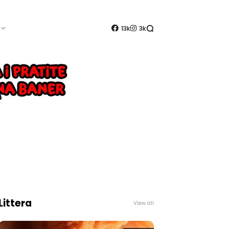
13k
3k
Littera
View all