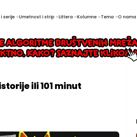
i serije
Umetnost i strip
Littera
Kolumne
Tema
O nama
torije ili 101 minut