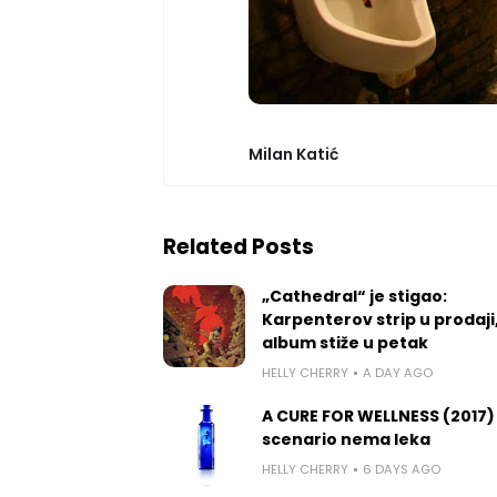
Milan Katić
Related Posts
„Cathedral“ je stigao:
Karpenterov strip u prodaji
album stiže u petak
HELLY CHERRY
A DAY AGO
A CURE FOR WELLNESS (2017)
scenario nema leka
HELLY CHERRY
6 DAYS AGO