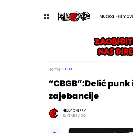
Muzika
Filmovi 
Home
FILM
“CBGB”:Delić punk is
zajebancije
HELLY CHERRY
12 YEARS AGO