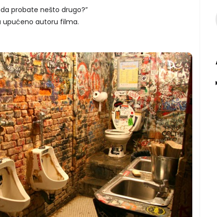
e da probate nešto drugo?”
da upućeno autoru filma.