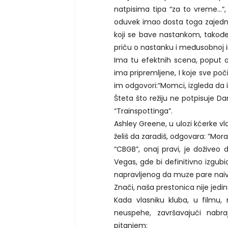
natpisima tipa “za to vreme...“, 
oduvek imao dosta toga zajednič
koji se bave nastankom, takođe
priču o nastanku i međusobnoj in
Ima tu efektnih scena, poput
ima pripremljene, I koje sve poč
im odgovori:“Momci, izgleda da 
Šteta što režiju ne potpisuje D
“Trainspottinga”.
Ashley Greene, u ulozi kćerke v
želiš da zaradiš, odgovara: ”Mor
“CBGB”, onaj pravi, je doživeo 
Vegas, gde bi definitivno izgub
napravljenog da muze pare nai
Znači, naša prestonica nije jed
Kada vlasniku kluba, u film
neuspehe, završavajući nabr
pitanjem: