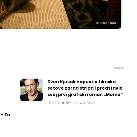
View all
Džon Kjusak napustio filmske
,
setove zarad stripa i predstavio
svoj prvi grafički roman „Momo“
HELLY CHERRY
A DAY AGO
 – Za