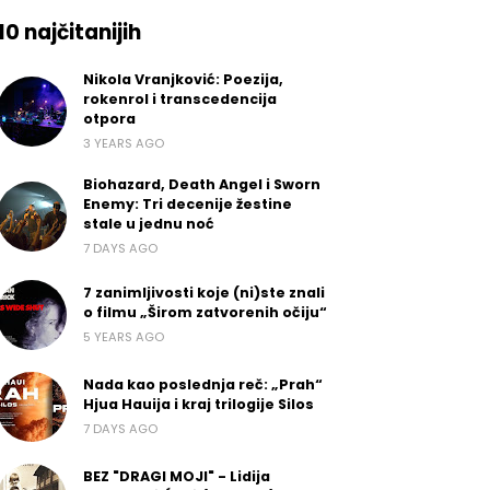
10 najčitanijih
Nikola Vranjković: Poezija,
rokenrol i transcedencija
otpora
3 YEARS AGO
Biohazard, Death Angel i Sworn
Enemy: Tri decenije žestine
stale u jednu noć
7 DAYS AGO
7 zanimljivosti koje (ni)ste znali
o filmu „Širom zatvorenih očiju“
5 YEARS AGO
Nada kao poslednja reč: „Prah“
Hjua Hauija i kraj trilogije Silos
7 DAYS AGO
BEZ "DRAGI MOJI" - Lidija