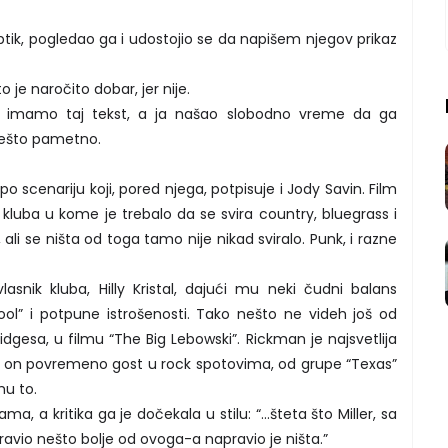
ptik, pogledao ga i udostojio se da napišem njegov prikaz
o je naročito dobar, jer nije.
a imamo taj tekst, a ja našao slobodno vreme da ga
nešto pametno.
 po scenariju koji, pored njega, potpisuje i Jody Savin. Film
 kluba u kome je trebalo da se svira country, bluegrass i
ali se ništa od toga tamo nije nikad sviralo. Punk, i razne
vlasnik kluba, Hilly Kristal, dajući mu neki čudni balans
ol” i potpune istrošenosti. Tako nešto ne videh još od
idgesa, u filmu “The Big Lebowski”. Rickman je najsvetlija
r je on povremeno gost u rock spotovima, od grupe “Texas”
mu to.
ma, a kritika ga je dočekala u stilu: “...šteta što Miller, sa
vio nešto bolje od ovoga-a napravio je ništa.”