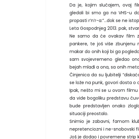
Da je, kojim slučajem, ovaj fi
gledali bi smo ga na VHS-u dok 
propasti r’n’r-a:”…dok se ne istop
Leta Gospodnjeg 2013. pak, stvar
Ne samo da će ovakav film za
pankere, te još više zbunjenu 
makar do onih koji bi ga pogleda
sam svojevremeno gledao onaj
bejah mlađi a ona, sa onih meta
Činjenica da su ljubitelji “disk
se lože na punk, govori dosta o 
Ipak, nešto mi se u ovom filmu 
da vide bogoliku predstavu čuv
bude predstavljen onako zlogla
situaciji preostalo.
Snimio je zabavni, famom klub
nepretenciozni i ne-snobovski fi
Još je dodao i povremene strip 