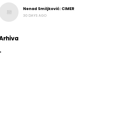
Nenad Smiljković: CIMER
30 DAYS AGO
Arhiva