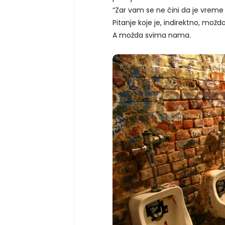
“Zar vam se ne čini da je vrem
Pitanje koje je, indirektno, mož
A možda svima nama.