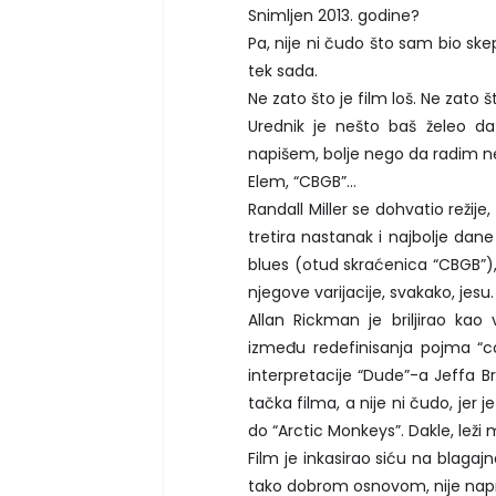
Snimljen 2013. godine?
Pa, nije ni čudo što sam bio ske
tek sada.
Ne zato što je film loš. Ne zato št
Urednik je nešto baš želeo d
napišem, bolje nego da radim 
Elem, “CBGB”…
Randall Miller se dohvatio režije,
tretira nastanak i najbolje dane
blues (otud skraćenica “CBGB”), 
njegove varijacije, svakako, jesu.
Allan Rickman je briljirao kao 
između redefinisanja pojma “co
interpretacije “Dude”-a Jeffa Br
tačka filma, a nije ni čudo, je
do “Arctic Monkeys”. Dakle, leži 
Film je inkasirao siću na blagajna
tako dobrom osnovom, nije napra