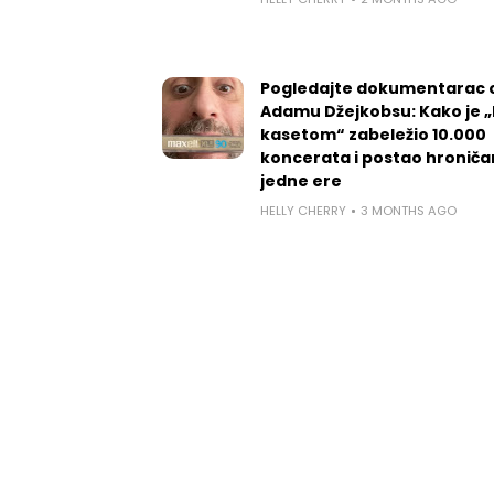
Pogledajte dokumentarac 
Adamu Džejkobsu: Kako je „l
kasetom“ zabeležio 10.000
koncerata i postao hroniča
jedne ere
HELLY CHERRY
3 MONTHS AGO