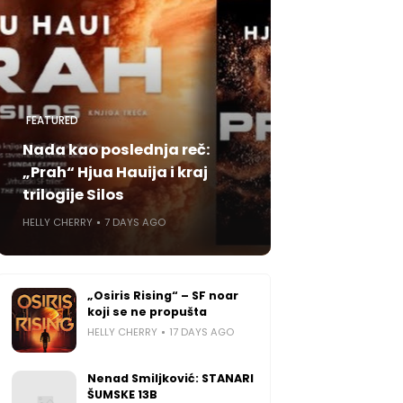
FEATURED
Nada kao poslednja reč:
„Prah“ Hjua Hauija i kraj
trilogije Silos
HELLY CHERRY
7 DAYS AGO
„Osiris Rising“ – SF noar
koji se ne propušta
HELLY CHERRY
17 DAYS AGO
Nenad Smiljković: STANARI
ŠUMSKE 13B