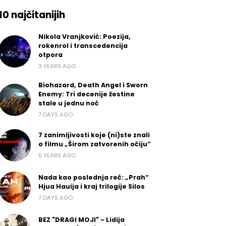
10 najčitanijih
Nikola Vranjković: Poezija,
rokenrol i transcedencija
otpora
3 YEARS AGO
Biohazard, Death Angel i Sworn
Enemy: Tri decenije žestine
stale u jednu noć
7 DAYS AGO
7 zanimljivosti koje (ni)ste znali
o filmu „Širom zatvorenih očiju“
5 YEARS AGO
Nada kao poslednja reč: „Prah“
Hjua Hauija i kraj trilogije Silos
7 DAYS AGO
BEZ "DRAGI MOJI" - Lidija