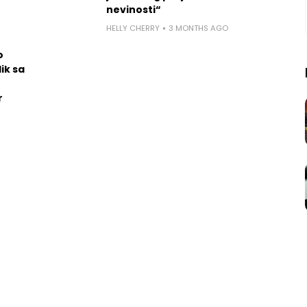
nevinosti“
HELLY CHERRY
3 MONTHS AGO
o
ik sa
r