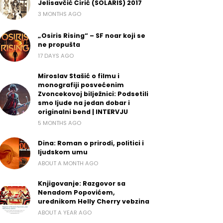
Jelisavčić Ćirić (SOLARIS) 2017
3 MONTHS AGO
„Osiris Rising“ – SF noar koji se
ne propušta
17 DAYS AGO
Miroslav Stašić o filmu i
monografiji posvećenim
Zvoncekovoj bilježnici: Podsetili
smo ljude na jedan dobar i
originalni bend | INTERVJU
5 MONTHS AGO
Dina: Roman o prirodi, politici i
ljudskom umu
ABOUT A MONTH AGO
Knjigovanje: Razgovor sa
Nenadom Popovićem,
urednikom Helly Cherry vebzina
ABOUT A YEAR AGO