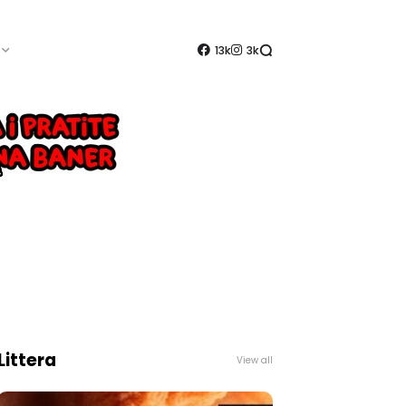
13k
3k
Littera
View all