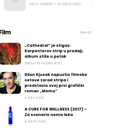
HELLY CHERRY
30 DAYS AGO
Film
View all
„Cathedral“ je stigao:
Karpenterov strip u prodaji,
album stiže u petak
ABOUT 19 HOURS AGO
Džon Kjusak napustio filmske
setove zarad stripa i
predstavio svoj prvi grafički
roman „Momo“
A DAY AGO
A CURE FOR WELLNESS (2017) –
Za scenario nema leka
6 DAYS AGO