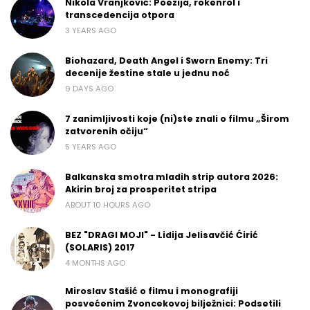
Nikola Vranjković: Poezija, rokenrol i
transcedencija otpora
3 YEARS AGO
Biohazard, Death Angel i Sworn Enemy: Tri
decenije žestine stale u jednu noć
9 DAYS AGO
7 zanimljivosti koje (ni)ste znali o filmu „Širom
zatvorenih očiju“
5 YEARS AGO
Balkanska smotra mladih strip autora 2026:
Akirin broj za prosperitet stripa
ABOUT 10 HOURS AGO
BEZ "DRAGI MOJI" - Lidija Jelisavčić Ćirić
(SOLARIS) 2017
4 MONTHS AGO
Miroslav Stašić o filmu i monografiji
posvećenim Zvoncekovoj bilježnici: Podsetili