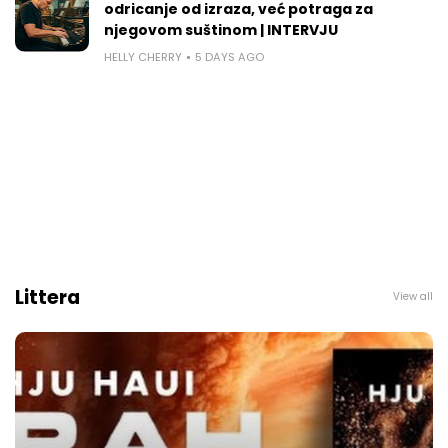
odricanje od izraza, već potraga za
njegovom suštinom | INTERVJU
HELLY CHERRY
5 DAYS AGO
Littera
View all