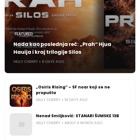
FEATURED
Nada kao poslednja reč: „Prah“ Hjua
Hauija i kraj trilogije Silos
HELLY CHERRY
9 DAYS AGO
„Osiris Rising“ – SF noar koji se ne
propušta
HELLY CHERRY
18 DAYS AGO
Nenad Smiljković: STANARI ŠUMSKE 13B
HELLY CHERRY
ABOUT A MONTH AGO