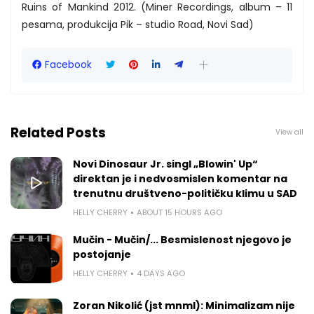
Ruins of Mankind 2012. (Miner Recordings, album – 11
pesama, produkcija Pik – studio Road, Novi Sad)
Facebook
Related Posts
View all
Novi Dinosaur Jr. singl „Blowin' Up“
direktan je i nedvosmislen komentar na
trenutnu društveno-političku klimu u SAD
HELLY CHERRY
ABOUT 15 HOURS AGO
Mučin - Mučin/... Besmislenost njegovo je
postojanje
HELLY CHERRY
4 DAYS AGO
Zoran Nikolić (jst mnml): Minimalizam nije