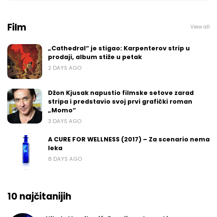
Film
View all
„Cathedral“ je stigao: Karpenterov strip u
prodaji, album stiže u petak
2 DAYS AGO
Džon Kjusak napustio filmske setove zarad
stripa i predstavio svoj prvi grafički roman
„Momo“
3 DAYS AGO
A CURE FOR WELLNESS (2017) – Za scenario nema
leka
8 DAYS AGO
10 najčitanijih