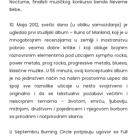
Nocturne, finalisti muzičkog konkursa benda Neverne
Bebe...
10. Maja 2012, svetlo dana (u obliku samoizdanja) je
ugledao prvi studijski album – Ruins of Mankind, koji je u
mnogobrojnim recenzijama u zemljji i inostranstvu
pobrao veoma dobre kritike i koji obiluje brojnim
raznovrsnim elementima pod uticajem sympho rocka,
power metala, prog rocka, progressive metala, bluesa,
klasične muzike…U 55 minuta, ovaj konceptualni album
je na jedinstven način na našim prostorima uspeo da
spoji sve raznolike uticaje u nešto svojstveno i
originalno i da se tekstualno pozabavi večitim i
neiscrpnim temama – životom, smrću, ljubavlju,
mržnjom, društvom i pojedincem i njegovom borbom
sa prirodnim i natprirodnim silama.
U Septembru Burning Circle potpisuju ugovor sa Full