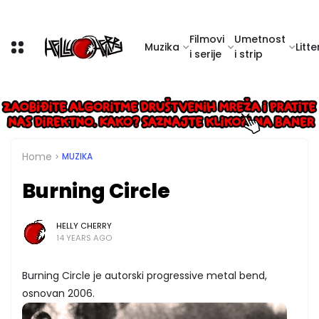
Filmovi
Umetnost
Muzika
Litte
i serije
i strip
Home
MUZIKA
Burning Circle
HELLY CHERRY
14 YEARS AGO
Burning Circle je autorski progressive metal bend,
osnovan 2006.