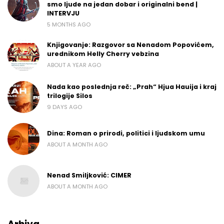
smo ljude na jedan dobar i originalni bend |
INTERVJU
5 MONTHS AGO
Knjigovanje: Razgovor sa Nenadom Popovićem,
urednikom Helly Cherry vebzina
ABOUT A YEAR AGO
Nada kao poslednja reč: „Prah“ Hjua Hauija i kraj
trilogije Silos
9 DAYS AGO
Dina: Roman o prirodi, politici i ljudskom umu
ABOUT A MONTH AGO
Nenad Smiljković: CIMER
ABOUT A MONTH AGO