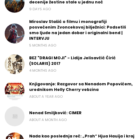
decenije žestine stale u jednu noć
9 DAYS AGO
Miroslav Stašić o filmu i monografiji
posvećenim Zvoncekovoj bilježnici: Podsetili
smo ljude na jedan dobar i originalni bend |
INTERVJU
5 MONTHS AGO
BEZ "DRAGI MOJI" - Lidija Jelisavčić Ćirić
(SOLARIS) 2017
4 MONTHS AGO
Knjigovanje: Razgovor sa Nenadom Popovićem,
urednikom Helly Cherry vebzina
ABOUT A YEAR AGO
Nenad Smiljković: CIMER
ABOUT A MONTH AGO
Nada kao poslednja reč: „Prah“ Hjua Hauija i kraj