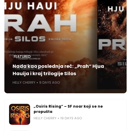
FEATURED
Nada kao poslednja reč: „Prah“ Hjua
Hauija i kraj trilogije Silos
HELLY CHERRY
9 DAYS AGO
„Osiris Rising“ – SF noar koji se ne
propušta
HELLY CHERRY
19 DAYS AGO