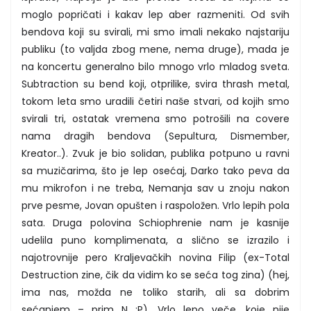
moglo popričati i kakav lep aber razmeniti. Od svih
bendova koji su svirali, mi smo imali nekako najstariju
publiku (to valjda zbog mene, nema druge), mada je
na koncertu generalno bilo mnogo vrlo mladog sveta.
Subtraction su bend koji, otprilike, svira thrash metal,
tokom leta smo uradili četiri naše stvari, od kojih smo
svirali tri, ostatak vremena smo potrošili na covere
nama dragih bendova (Sepultura, Dismember,
Kreator..). Zvuk je bio solidan, publika potpuno u ravni
sa muzičarima, što je lep osećaj, Darko tako peva da
mu mikrofon i ne treba, Nemanja sav u znoju nakon
prve pesme, Jovan opušten i raspoložen. Vrlo lepih pola
sata. Druga polovina Schiophrenie nam je kasnije
udelila puno komplimenata, a slično se izrazilo i
najotrovnije pero Kraljevačkih novina Filip (ex-Total
Destruction zine, čik da vidim ko se seća tog zina) (hej,
ima nas, možda ne toliko starih, ali sa dobrim
sećanjem – prim N :P). Vrlo lepo veče, koje nije