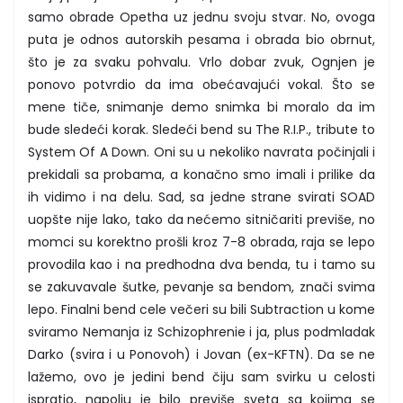
samo obrade Opetha uz jednu svoju stvar. No, ovoga
puta je odnos autorskih pesama i obrada bio obrnut,
što je za svaku pohvalu. Vrlo dobar zvuk, Ognjen je
ponovo potvrdio da ima obećavajući vokal. Što se
mene tiče, snimanje demo snimka bi moralo da im
bude sledeći korak. Sledeći bend su The R.I.P., tribute to
System Of A Down. Oni su u nekoliko navrata počinjali i
prekidali sa probama, a konačno smo imali i prilike da
ih vidimo i na delu. Sad, sa jedne strane svirati SOAD
uopšte nije lako, tako da nećemo sitničariti previše, no
momci su korektno prošli kroz 7-8 obrada, raja se lepo
provodila kao i na predhodna dva benda, tu i tamo su
se zakuvavale šutke, pevanje sa bendom, znači svima
lepo. Finalni bend cele večeri su bili Subtraction u kome
sviramo Nemanja iz Schizophrenie i ja, plus podmladak
Darko (svira i u Ponovoh) i Jovan (ex-KFTN). Da se ne
lažemo, ovo je jedini bend čiju sam svirku u celosti
ispratio, napolju je bilo previše sveta sa kojima se