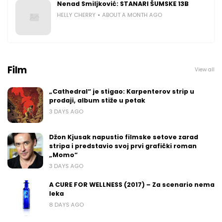
Nenad Smiljković: STANARI ŠUMSKE 13B
HELLY CHERRY
ABOUT A MONTH AGO
Film
View all
„Cathedral“ je stigao: Karpenterov strip u
prodaji, album stiže u petak
3 DAYS AGO
Džon Kjusak napustio filmske setove zarad
stripa i predstavio svoj prvi grafički roman
„Momo“
3 DAYS AGO
A CURE FOR WELLNESS (2017) – Za scenario nema
leka
8 DAYS AGO