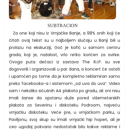
SUBTRACION
Za one koji nisu iz Vrnjačke Banje, a 98% onih koji će
čitati ovaj tekst su u najboljem slučaju u Banji bili u
prolazu na ekskurziji, Goč je kafić u samom centru
grada, koji je, nažalost, vrlo retko korićen za svirke.
Ovoga puta dečaci iz sastava The R.I.P. su sve
dogovorili i organizovali u par dana, a koncert će ostati
i upamćen po tome da je kompletno reklamiran samo
preko facebooka-a i sistemom „od uva do uva“. Video
sam i nekoliko sićušnih A4 plakata po gradu, ali oni nisu
imali šanse da opstanu duže pored višemetarskih
plakata za Severinu i diskoteku Podroom, najveću
vrnjačku diskoteku. Veče pre, u vrnjačkom parku, u
Paviljonu, svoj skup su imali vrnjački hip hoperi, ali je
ceo ugođaj pokvario nedostatak bilo kakve reklame i