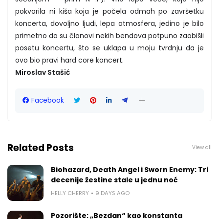
pokvarila ni kiša koja je počela odmah po završetku
koncerta, dovoljno ljudi, lepa atmosfera, jedino je bilo
primetno da su članovi nekih bendova potpuno zaobišli
posetu koncertu, što se uklapa u moju tvrdnju da je
ovo bio pravi hard core koncert.
Miroslav Stašić
Facebook
Related Posts
View all
Biohazard, Death Angel i Sworn Enemy: Tri
decenije žestine stale u jednu noć
HELLY CHERRY
9 DAYS AGO
Pozorište: „Bezdan“ kao konstanta