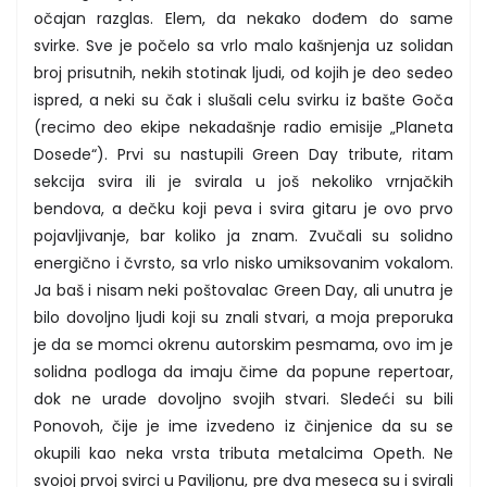
očajan razglas. Elem, da nekako dođem do same
svirke. Sve je počelo sa vrlo malo kašnjenja uz solidan
broj prisutnih, nekih stotinak ljudi, od kojih je deo sedeo
ispred, a neki su čak i slušali celu svirku iz bašte Goča
(recimo deo ekipe nekadašnje radio emisije „Planeta
Dosede“). Prvi su nastupili Green Day tribute, ritam
sekcija svira ili je svirala u još nekoliko vrnjačkih
bendova, a dečku koji peva i svira gitaru je ovo prvo
pojavljivanje, bar koliko ja znam. Zvučali su solidno
energično i čvrsto, sa vrlo nisko umiksovanim vokalom.
Ja baš i nisam neki poštovalac Green Day, ali unutra je
bilo dovoljno ljudi koji su znali stvari, a moja preporuka
je da se momci okrenu autorskim pesmama, ovo im je
solidna podloga da imaju čime da popune repertoar,
dok ne urade dovoljno svojih stvari. Sledeći su bili
Ponovoh, čije je ime izvedeno iz činjenice da su se
okupili kao neka vrsta tributa metalcima Opeth. Ne
svojoj prvoj svirci u Paviljonu, pre dva meseca su i svirali