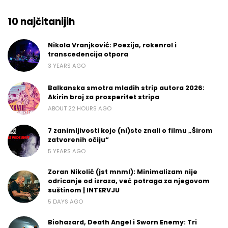
10 najčitanijih
Nikola Vranjković: Poezija, rokenrol i
transcedencija otpora
3 YEARS AGO
Balkanska smotra mladih strip autora 2026:
Akirin broj za prosperitet stripa
ABOUT 22 HOURS AGO
7 zanimljivosti koje (ni)ste znali o filmu „Širom
zatvorenih očiju“
5 YEARS AGO
Zoran Nikolić (jst mnml): Minimalizam nije
odricanje od izraza, već potraga za njegovom
suštinom | INTERVJU
5 DAYS AGO
Biohazard, Death Angel i Sworn Enemy: Tri