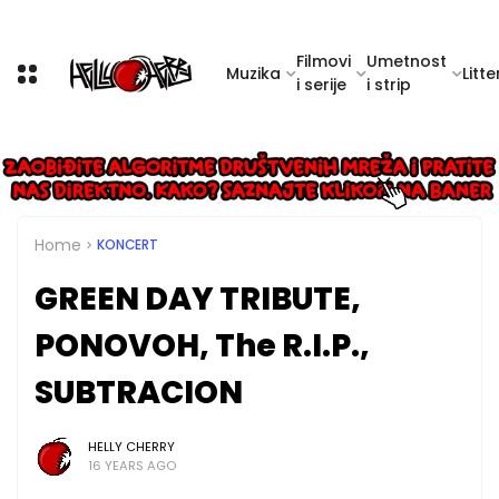
Filmovi
Umetnost
Muzika
Litte
i serije
i strip
Home
KONCERT
GREEN DAY TRIBUTE,
PONOVOH, The R.I.P.,
SUBTRACION
HELLY CHERRY
16 YEARS AGO