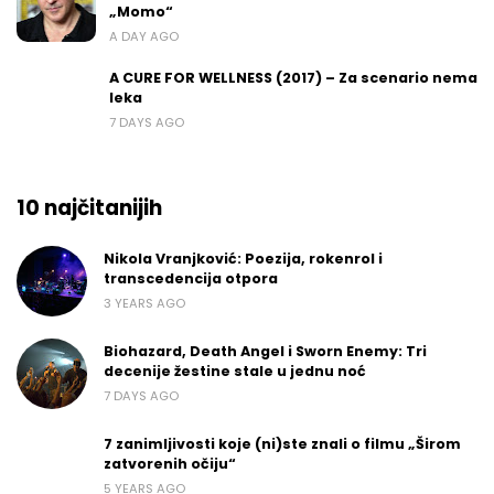
„Momo“
A DAY AGO
A CURE FOR WELLNESS (2017) – Za scenario nema
leka
7 DAYS AGO
10 najčitanijih
Nikola Vranjković: Poezija, rokenrol i
transcedencija otpora
3 YEARS AGO
Biohazard, Death Angel i Sworn Enemy: Tri
decenije žestine stale u jednu noć
7 DAYS AGO
7 zanimljivosti koje (ni)ste znali o filmu „Širom
zatvorenih očiju“
5 YEARS AGO