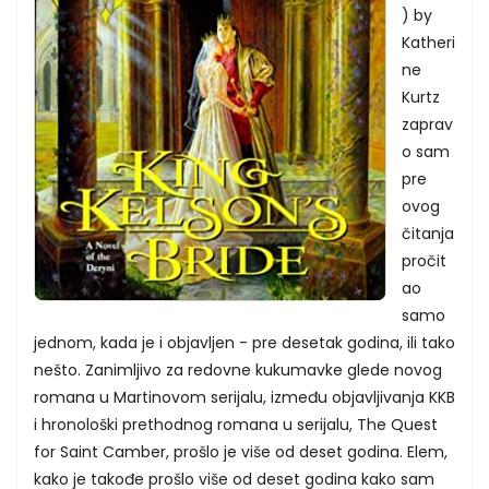
) by
Katheri
ne
Kurtz
zaprav
o sam
pre
ovog
čitanja
pročit
ao
samo
jednom, kada je i objavljen - pre desetak godina, ili tako
nešto. Zanimljivo za redovne kukumavke glede novog
romana u Martinovom serijalu, između objavljivanja KKB
i hronološki prethodnog romana u serijalu, The Quest
for Saint Camber, prošlo je više od deset godina. Elem,
kako je takođe prošlo više od deset godina kako sam