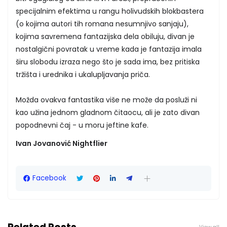
specijalnim efektima u rangu holivudskih blokbastera
(o kojima autori tih romana nesumnjivo sanjaju),
kojima savremena fantazijska dela obiluju, divan je
nostalgični povratak u vreme kada je fantazija imala
širu slobodu izraza nego što je sada ima, bez pritiska
tržišta i urednika i ukalupljavanja priča.
Možda ovakva fantastika više ne može da posluži ni
kao užina jednom gladnom čitaocu, ali je zato divan
popodnevni čaj - u moru jeftine kafe.
Ivan Jovanović Nightflier
Facebook