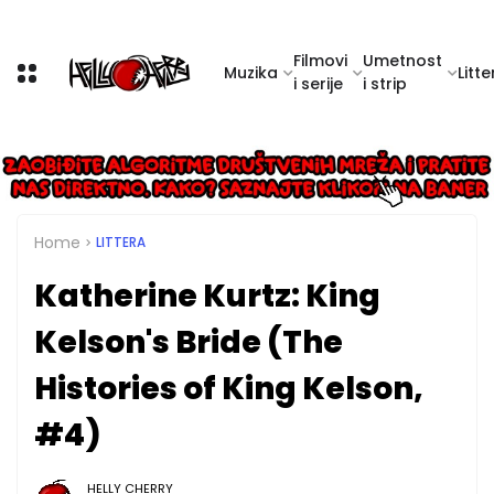
Filmovi
Umetnost
Muzika
Litte
i serije
i strip
Home
LITTERA
Katherine Kurtz: King
Kelson's Bride (The
Histories of King Kelson,
#4)
HELLY CHERRY