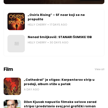
„Osiris Rising“ – SF noar koji se ne
propušta
HELLY CHERRY
17 DAYS AGO
Nenad Smiljković: STANARI ŠUMSKE 13B
HELLY CHERRY
30 DAYS AGO
Film
View all
„Cathedral“ je stigao: Karpenterov strip u
prodaji, album stiže u petak
A DAY AGO
Džon Kjusak napustio filmske setove zarad
stripa i predstavio svoj prvi grafički roman