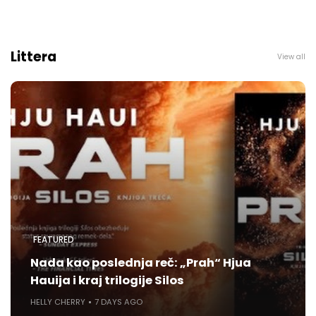
Littera
View all
FEATURED
Nada kao poslednja reč: „Prah“ Hjua
Hauija i kraj trilogije Silos
HELLY CHERRY
7 DAYS AGO