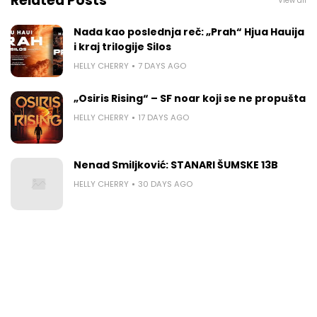
Related Posts
View all
Nada kao poslednja reč: „Prah“ Hjua Hauija
i kraj trilogije Silos
HELLY CHERRY
7 DAYS AGO
„Osiris Rising“ – SF noar koji se ne propušta
HELLY CHERRY
17 DAYS AGO
Nenad Smiljković: STANARI ŠUMSKE 13B
HELLY CHERRY
30 DAYS AGO