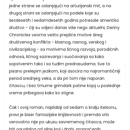
jedne strane se oslanjajući na arturijanski mit, a na
drugoj strani se oslanjajući na podele koje su
šezdesetih i sedamdesetih godina potresale američko
društvo - čiji su odjeci danas više nego aktuelni, Deriny
Chronicles veoma vešto prepliće motive šireg
društvenog konflikta - klasnog, rasnog, verskog i
civilizacijskog - sa motivima ličnog razvoja, porodičnih
odnosa, ličnog sazrevanja i suočavanja sa kako
sopstvenim tako i sa tuđim predrasudama. Sve to
pisano prelepim jezikom, koji asocira na najromantičniji
period srednjeg veka, a da pri tom nije naporan
čitaocu, i bez tmurne grimdark patine kojoj u poslednje
vreme pribegava kako ko stigne.
Čak i ovaj roman, najslabiji od sedam o kralju Kelsonu,
pravi je biser fantazijske književnosti i premda vrlo
verovatno nije po ukusu savremenog čitaoca, može
biti oguglalog od silne krvi i drobi, propraćenih