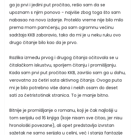
ga ja prvi i jedini put pročitao, rešio sam da se
upoznam s njim ponovo - najviše zbog toga što sam
nabasao na novo izdanje. Proteklo vreme nije bilo milo
prema mom pamćenju, pa sam ogromnu većinu
sadržaja KKB zaboravio, tako da mi je u neku ruku ovo
drugo čitanje bilo kao da je prvo.
Razlika između prvog i drugog čitanja očitovala se u
čitalačkom iskustvu, sporijem čitanju i promišljanju.
Kada sam prvi put pročitao KKB, završio sam ga u dahu,
verovatno za četiri sata aktivnog čitanja. Ovoga puta
mi je bilo potrebno više dana i nekih osam do deset
sati za četristotinak stranica. To je manje bitno.
Bitnije je promišljanje o romanu, koji je čak najlošiji u
tom serijalu od 16 knjiga (koje nisam sve čitao, jer nisu
hronološki povezane), ali opet predstavlja izvrstan
sažetak ne samo serijala u celini, već i stanja fantazije