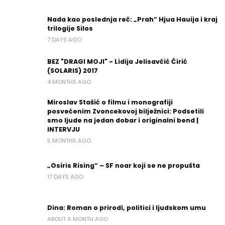
Nada kao poslednja reč: „Prah“ Hjua Hauija i kraj
trilogije Silos
7 DAYS AGO
BEZ "DRAGI MOJI" - Lidija Jelisavčić Ćirić
(SOLARIS) 2017
4 MONTHS AGO
Miroslav Stašić o filmu i monografiji
posvećenim Zvoncekovoj bilježnici: Podsetili
smo ljude na jedan dobar i originalni bend |
INTERVJU
5 MONTHS AGO
„Osiris Rising“ – SF noar koji se ne propušta
17 DAYS AGO
Dina: Roman o prirodi, politici i ljudskom umu
ABOUT A MONTH AGO