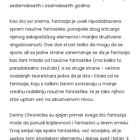
sedamdesetih i osamdesetih godina.
Kao što svi znamo, fantazija je uvek nipodaštavana
spram naučne fantastike, ponajviše zbog isticanja
njenog eskapističkog elementa i manjka društvene
angažovanosti. Ove dve stvari teško da mogu da se
spore, ali sa jedne strane zanemaruje se da je fantazija
kao žanr mlađa od naučne fantastike (ma koliko to
paradoksalno zvučalo), a sa druge strane - većina
ovdašnjih teoretičara jedva da je išta i čitala od te
fantazije, koju s tolikim žarom svrstavaju u manje
vrednu rođakinju naučne fantastike, te je tako njihov
stav upitan već na iskustvenom nivou.
Deriny Chronicles su sjajan primer svega što fantazija
može da ponudi književnosti i fantastici u širem smislu.
Ovaj serijal nije epska fantastika, već istorijska, ali je
uprkos tom istorijskom elementu i danas svež i bitan. S