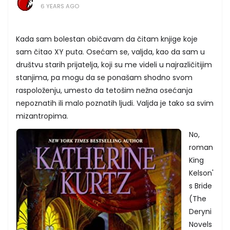
6 YEARS AGO
Kada sam bolestan običavam da čitam knjige koje
sam čitao XY puta. Osećam se, valjda, kao da sam u
društvu starih prijatelja, koji su me videli u najrazličitijim
stanjima, pa mogu da se ponašam shodno svom
raspoloženju, umesto da tetošim nežna osećanja
nepoznatih ili malo poznatih ljudi. Valjda je tako sa svim
mizantropima.
No,
roman
King
Kelson'
s Bride
(The
Deryni
Novels