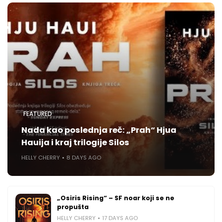
FEATURED
Nada kao poslednja reč: „Prah“ Hjua
Hauija i kraj trilogije Silos
HELLY CHERRY
8 DAYS AGO
„Osiris Rising“ – SF noar koji se ne
propušta
HELLY CHERRY
17 DAYS AGO