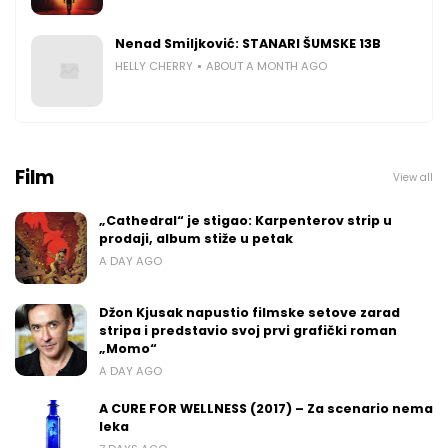
Nenad Smiljković: STANARI ŠUMSKE 13B
HELLY CHERRY
ABOUT A MONTH AGO
Film
View all
„Cathedral“ je stigao: Karpenterov strip u
prodaji, album stiže u petak
A DAY AGO
Džon Kjusak napustio filmske setove zarad
stripa i predstavio svoj prvi grafički roman
„Momo“
A DAY AGO
A CURE FOR WELLNESS (2017) – Za scenario nema
leka