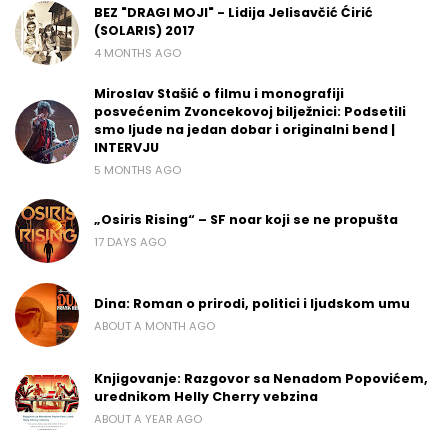
BEZ "DRAGI MOJI" - Lidija Jelisavčić Ćirić
(SOLARIS) 2017
4 MONTHS AGO
Miroslav Stašić o filmu i monografiji
posvećenim Zvoncekovoj bilježnici: Podsetili
smo ljude na jedan dobar i originalni bend |
INTERVJU
5 MONTHS AGO
„Osiris Rising“ – SF noar koji se ne propušta
17 DAYS AGO
Dina: Roman o prirodi, politici i ljudskom umu
ABOUT A MONTH AGO
Knjigovanje: Razgovor sa Nenadom Popovićem,
urednikom Helly Cherry vebzina
ABOUT A YEAR AGO