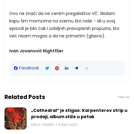
Ovo ne znači da ne cenim pregalaštvo VČ. Skidam
kapu tim momcima na svemu što rade - ali u ovoj
epizodi je bilo čak i ozbiljnih pravopisnih propusta, što
već nisam mogao a da ne primetim (glasno).
Ivan Jovanović Nightflier
Facebook
Related Posts
View all
„Cathedral“ je stigao: Karpenterov strip u
prodaji, album stiže u petak
HELLY CHERRY
A DAY AGO