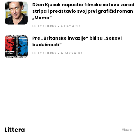
Džon Kjusak napustio filmske setove zarad
stripa i predstavio svoj prvi grafički roman
„Momo“
HELLY CHERRY
A DAY AGO
Pre „Britanske invazije“ bili su „Šokovi
budućnosti“
HELLY CHERRY
4 DAYS AGO
Littera
View all