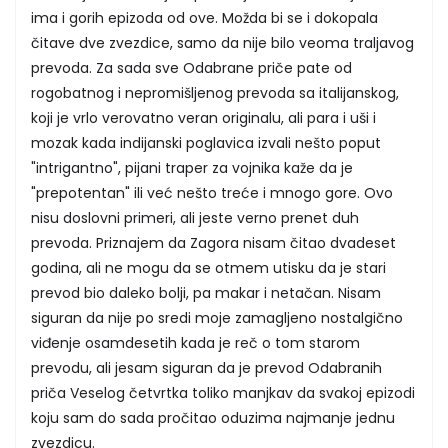
ima i gorih epizoda od ove. Možda bi se i dokopala
čitave dve zvezdice, samo da nije bilo veoma traljavog
prevoda. Za sada sve Odabrane priče pate od
rogobatnog i nepromišljenog prevoda sa italijanskog,
koji je vrlo verovatno veran originalu, ali para i uši i
mozak kada indijanski poglavica izvali nešto poput
"intrigantno", pijani traper za vojnika kaže da je
"prepotentan" ili već nešto treće i mnogo gore. Ovo
nisu doslovni primeri, ali jeste verno prenet duh
prevoda. Priznajem da Zagora nisam čitao dvadeset
godina, ali ne mogu da se otmem utisku da je stari
prevod bio daleko bolji, pa makar i netačan. Nisam
siguran da nije po sredi moje zamagljeno nostalgično
viđenje osamdesetih kada je reč o tom starom
prevodu, ali jesam siguran da je prevod Odabranih
priča Veselog četvrtka toliko manjkav da svakoj epizodi
koju sam do sada pročitao oduzima najmanje jednu
zvezdicu.