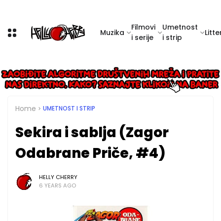
Filmovi
Umetnost
Muzika
Litte
i serije
i strip
Home
UMETNOST I STRIP
Sekira i sablja (Zagor
Odabrane Priče, #4)
HELLY CHERRY
6 YEARS AGO