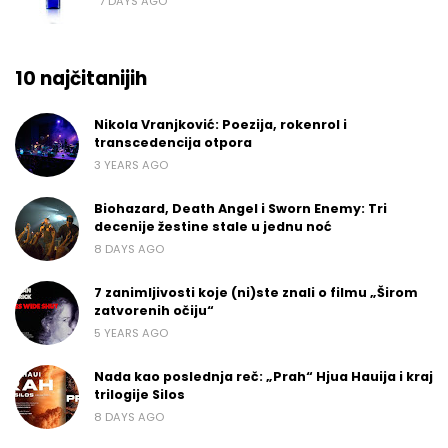
7 DAYS AGO
10 najčitanijih
Nikola Vranjković: Poezija, rokenrol i
transcedencija otpora
3 YEARS AGO
Biohazard, Death Angel i Sworn Enemy: Tri
decenije žestine stale u jednu noć
8 DAYS AGO
7 zanimljivosti koje (ni)ste znali o filmu „Širom
zatvorenih očiju“
5 YEARS AGO
Nada kao poslednja reč: „Prah“ Hjua Hauija i kraj
trilogije Silos
8 DAYS AGO