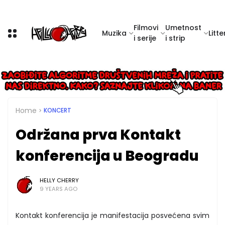
Filmovi
Umetnost
Muzika
Litte
i serije
i strip
Home
KONCERT
Održana prva Kontakt
konferencija u Beogradu
HELLY CHERRY
9 YEARS AGO
Kontakt konferencija je manifestacija posvećena svim