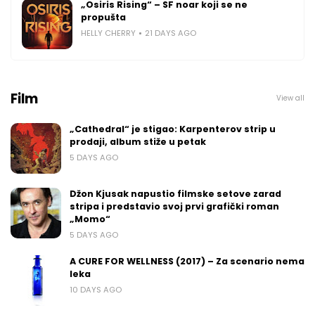
„Osiris Rising“ – SF noar koji se ne
propušta
HELLY CHERRY
21 DAYS AGO
Film
View all
„Cathedral“ je stigao: Karpenterov strip u
prodaji, album stiže u petak
5 DAYS AGO
Džon Kjusak napustio filmske setove zarad
stripa i predstavio svoj prvi grafički roman
„Momo“
5 DAYS AGO
A CURE FOR WELLNESS (2017) – Za scenario nema
leka
10 DAYS AGO