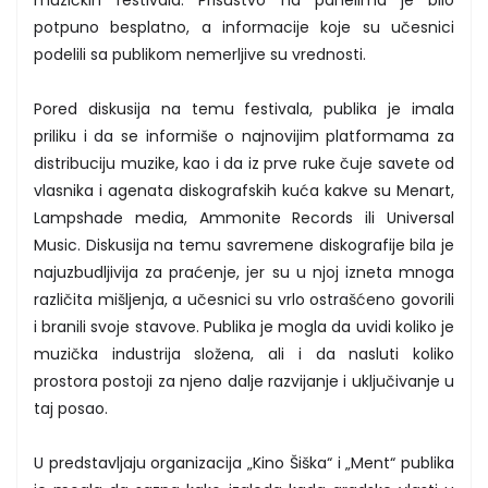
potpuno besplatno, a informacije koje su učesnici
podelili sa publikom nemerljive su vrednosti.
Pored diskusija na temu festivala, publika je imala
priliku i da se informiše o najnovijim platformama za
distribuciju muzike, kao i da iz prve ruke čuje savete od
vlasnika i agenata diskografskih kuća kakve su Menart,
Lampshade media, Ammonite Records ili Universal
Music. Diskusija na temu savremene diskografije bila je
najuzbudljivija za praćenje, jer su u njoj izneta mnoga
različita mišljenja, a učesnici su vrlo ostrašćeno govorili
i branili svoje stavove. Publika je mogla da uvidi koliko je
muzička industrija složena, ali i da nasluti koliko
prostora postoji za njeno dalje razvijanje i uključivanje u
taj posao.
U predstavljaju organizacija „Kino Šiška“ i „Ment“ publika