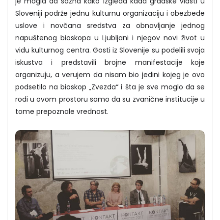
je mogla da sazna kako izgleda kada gradske vlasti u
Sloveniji podrže jednu kulturnu organizaciju i obezbede
uslove i novčana sredstva za obnavljanje jednog
napuštenog bioskopa u Ljubljani i njegov novi život u
vidu kulturnog centra. Gosti iz Slovenije su podelili svoja
iskustva i predstavili brojne manifestacije koje
organizuju, a verujem da nisam bio jedini kojeg je ovo
podsetilo na bioskop „Zvezda“ i šta je sve moglo da se
rodi u ovom prostoru samo da su zvanične institucije u
tome prepoznale vrednost.