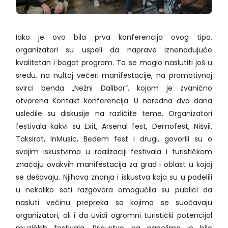
Iako je ovo bila prva konferencija ovog tipa,
organizatori su uspeli da naprave iznenađujuće
kvalitetan i bogat program. To se moglo naslutiti još u
sredu, na nultoj večeri manifestacije, na promotivnoj
svirci benda „Nežni Dalibor“, kojom je zvanično
otvorena Kontakt konferencija. U naredna dva dana
usledile su diskusije na različite teme. Organizatori
festivala kakvi su Exit, Arsenal fest, Demofest, Nišvil,
Taksirat, InMusic, Bedem fest i drugi, govorili su o
svojim iskustvima u realizaciji festivala i turističkom
značaju ovakvih manifestacija za grad i oblast u kojoj
se dešavaju. Njihova znanja i iskustva koja su u podelili
u nekoliko sati razgovora omogućila su publici da
nasluti većinu prepreka sa kojima se suočavaju
organizatori, ali i da uvidi ogromni turistički potencijal
muzičkih festivala. Prisustvo na panelima je bilo