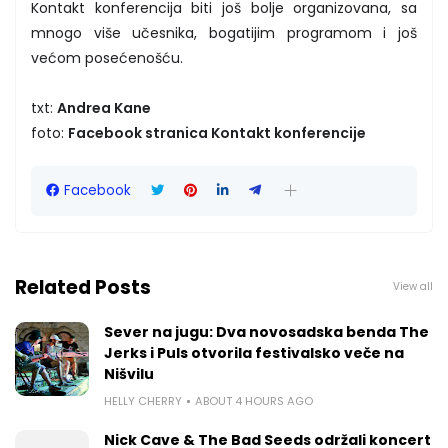
Kontakt konferencija biti još bolje organizovana, sa
mnogo više učesnika, bogatijim programom i još
većom posećenošću.
txt:
Andrea Kane
foto:
Facebook stranica Kontakt konferencije
Facebook
Related Posts
View all
Sever na jugu: Dva novosadska benda The
Jerks i Puls otvorila festivalsko veče na
Nišvilu
HELLY CHERRY
ABOUT 4 HOURS AGO
Nick Cave & The Bad Seeds održali koncert