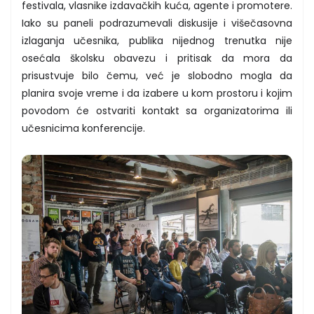
festivala, vlasnike izdavačkih kuća, agente i promotere.
Iako su paneli podrazumevali diskusije i višečasovna
izlaganja učesnika, publika nijednog trenutka nije
osećala školsku obavezu i pritisak da mora da
prisustvuje bilo čemu, već je slobodno mogla da
planira svoje vreme i da izabere u kom prostoru i kojim
povodom će ostvariti kontakt sa organizatorima ili
učesnicima konferencije.