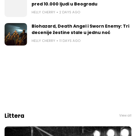
pred 10.000 ljudi u Beogradu
HELLY CHERRY
2 DAYS AGO
Biohazard, Death Angel i Sworn Enemy: Tri
decenije žestine stale u jednu noć
HELLY CHERRY
11 DAYS AGO
Littera
View all