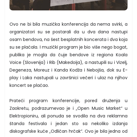
Ovo ne bi bila muzička konferencija da nema svirki, a
organizatori su se postarali da u dva dana nastupi
osam bendova, na šest besplatnih koncerata i dva koja
su se plaćala. I muzički program je bio više nego bogat,
publika je mogla da čuje bendove iz regiona Koala
Voice (Slovenija) i Rib (Makedoija), a nastupili su i Vizelj,
Degeneza, Moreuz i Kanda Kodža i Nebojša, dok su E-
play i Laka nastupali u završnici večeri i ulaz na njihov
koncert se plaćao.
Prateći program konferencije, pored druženja u
Zaokretu, podrazumevao je i „Open Music Market“ u
Elektropioniru, ali ponuda se svodila na dva reklamna
štanda festivala i jedan sto sa nekoliko izdanja
diskografske kuće „Odličan hrčak“. Ovo je bila jedna od