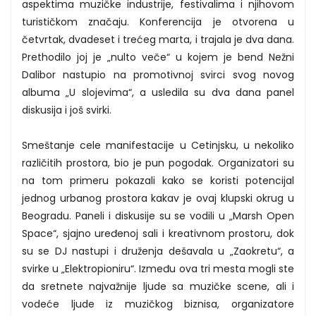
aspektima muzičke industrije, festivalima i njihovom
turističkom značaju. Konferencija je otvorena u
četvrtak, dvadeset i trećeg marta, i trajala je dva dana.
Prethodilo joj je „nulto veče“ u kojem je bend Nežni
Dalibor nastupio na promotivnoj svirci svog novog
albuma „U slojevima“, a usledila su dva dana panel
diskusija i još svirki.
Smeštanje cele manifestacije u Cetinjsku, u nekoliko
različitih prostora, bio je pun pogodak. Organizatori su
na tom primeru pokazali kako se koristi potencijal
jednog urbanog prostora kakav je ovaj klupski okrug u
Beogradu. Paneli i diskusije su se vodili u „Marsh Open
Space“, sjajno uređenoj sali i kreativnom prostoru, dok
su se DJ nastupi i druženja dešavala u „Zaokretu“, a
svirke u „Elektropioniru“. Između ova tri mesta mogli ste
da sretnete najvažnije ljude sa muzičke scene, ali i
vodeće ljude iz muzičkog biznisa, organizatore