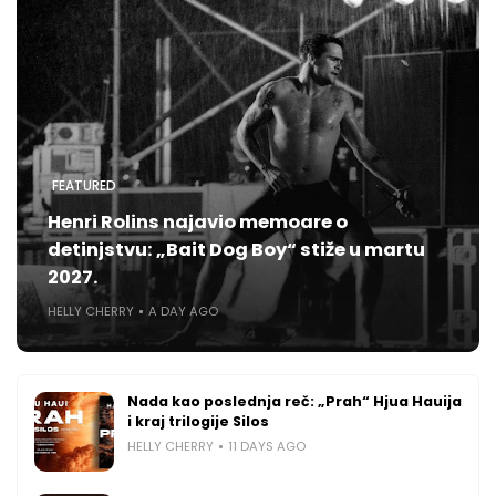
FEATURED
Henri Rolins najavio memoare o
detinjstvu: „Bait Dog Boy“ stiže u martu
2027.
HELLY CHERRY
A DAY AGO
Nada kao poslednja reč: „Prah“ Hjua Hauija
i kraj trilogije Silos
HELLY CHERRY
11 DAYS AGO