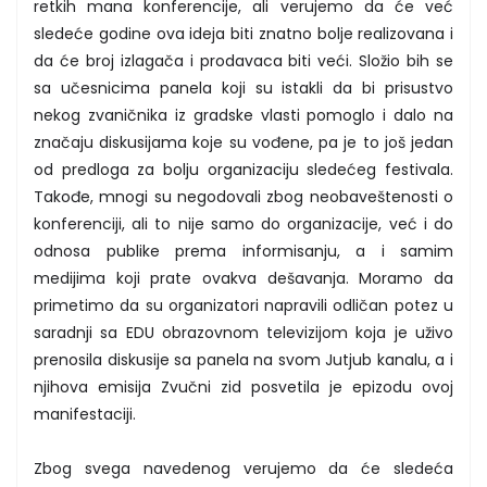
retkih mana konferencije, ali verujemo da će već
sledeće godine ova ideja biti znatno bolje realizovana i
da će broj izlagača i prodavaca biti veći. Složio bih se
sa učesnicima panela koji su istakli da bi prisustvo
nekog zvaničnika iz gradske vlasti pomoglo i dalo na
značaju diskusijama koje su vođene, pa je to još jedan
od predloga za bolju organizaciju sledećeg festivala.
Takođe, mnogi su negodovali zbog neobaveštenosti o
konferenciji, ali to nije samo do organizacije, već i do
odnosa publike prema informisanju, a i samim
medijima koji prate ovakva dešavanja. Moramo da
primetimo da su organizatori napravili odličan potez u
saradnji sa EDU obrazovnom televizijom koja je uživo
prenosila diskusije sa panela na svom Jutjub kanalu, a i
njihova emisija Zvučni zid posvetila je epizodu ovoj
manifestaciji.
Zbog svega navedenog verujemo da će sledeća