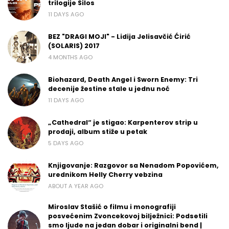
trilogije Silos
11 DAYS AGO
BEZ "DRAGI MOJI" - Lidija Jelisavčić Ćirić
(SOLARIS) 2017
4 MONTHS AGO
Biohazard, Death Angel i Sworn Enemy: Tri
decenije žestine stale u jednu noć
11 DAYS AGO
„Cathedral“ je stigao: Karpenterov strip u
prodaji, album stiže u petak
5 DAYS AGO
Knjigovanje: Razgovor sa Nenadom Popovićem,
urednikom Helly Cherry vebzina
ABOUT A YEAR AGO
Miroslav Stašić o filmu i monografiji
posvećenim Zvoncekovoj bilježnici: Podsetili
smo ljude na jedan dobar i originalni bend |