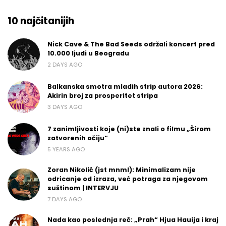
10 najčitanijih
Nick Cave & The Bad Seeds održali koncert pred
10.000 ljudi u Beogradu
2 DAYS AGO
Balkanska smotra mladih strip autora 2026:
Akirin broj za prosperitet stripa
3 DAYS AGO
7 zanimljivosti koje (ni)ste znali o filmu „Širom
zatvorenih očiju“
5 YEARS AGO
Zoran Nikolić (jst mnml): Minimalizam nije
odricanje od izraza, već potraga za njegovom
suštinom | INTERVJU
7 DAYS AGO
Nada kao poslednja reč: „Prah“ Hjua Hauija i kraj