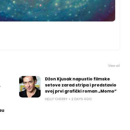
View all
Džon Kjusak napustio filmske
,
setove zarad stripa i predstavio
svoj prvi grafički roman „Momo“
HELLY CHERRY
2 DAYS AGO
 su