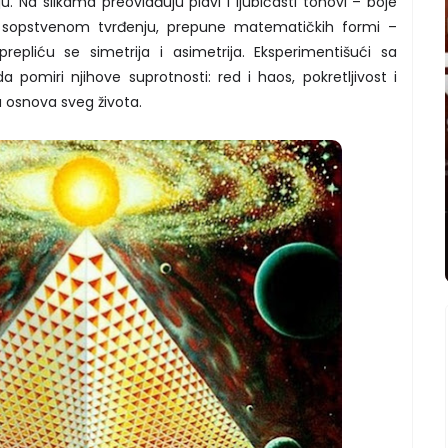
ju. Na slikama preovlađuju plavi i ljubičasti tonovi – boje
 sopstvenom tvrđenju, prepune matematičkih formi –
epliću se simetrija i asimetrija. Eksperimentišući sa
 pomiri njihove suprotnosti: red i haos, pokretljivost i
su osnova sveg života.