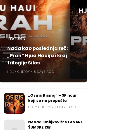
FEATURED
Nada kao poslednja reč:
„Prah“ Hjua Hauija i kraj
trilogije Silos
HELLY CHERRY
8 DAYS AGO
„Osiris Rising“ – SF noar
koji se ne propušta
HELLY CHERRY
18 DAYS AGO
Nenad Smiljković: STANARI
ŠUMSKE 13B