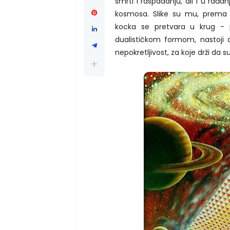
smrti i raspadanju, ali i u rađan
kosmosa. Slike su mu, prema
kocka se pretvara u krug - pr
dualističkom formom, nastoji da
nepokretljivost, za koje drži da 