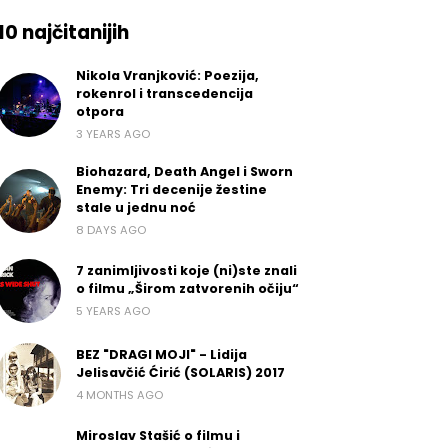
10 najčitanijih
Nikola Vranjković: Poezija,
rokenrol i transcedencija
otpora
3 YEARS AGO
Biohazard, Death Angel i Sworn
Enemy: Tri decenije žestine
stale u jednu noć
8 DAYS AGO
7 zanimljivosti koje (ni)ste znali
o filmu „Širom zatvorenih očiju“
5 YEARS AGO
BEZ "DRAGI MOJI" - Lidija
Jelisavčić Ćirić (SOLARIS) 2017
4 MONTHS AGO
Miroslav Stašić o filmu i