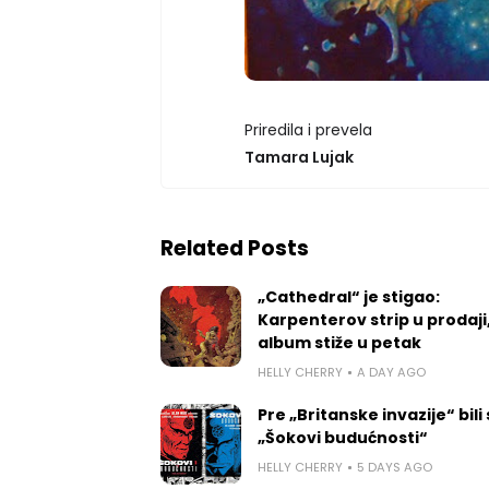
Priredila i prevela
Tamara Lujak
Related Posts
„Cathedral“ je stigao:
Karpenterov strip u prodaji
album stiže u petak
HELLY CHERRY
A DAY AGO
Pre „Britanske invazije“ bili
„Šokovi budućnosti“
HELLY CHERRY
5 DAYS AGO