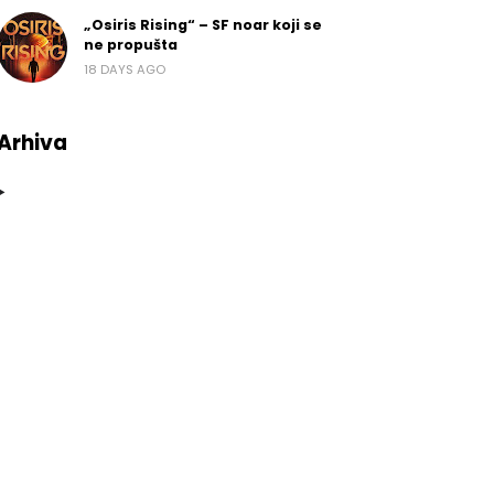
„Osiris Rising“ – SF noar koji se
ne propušta
18 DAYS AGO
Arhiva