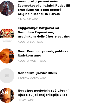
monografiji posvećenim
Zvoncekovoj bilježnici: Podsetili
smo ljude na jedan dobar i
originalni bend | INTERVJU
5 MONTHS AGO
Knjigovanje: Razgovor sa
Nenadom Popovićem,
urednikom Helly Cherry vebzina
ABOUT A YEAR AGO
Dina: Roman o prirodi, politici i
ljudskom umu
ABOUT A MONTH AGO
Nenad Smiljković: CIMER
ABOUT A MONTH AGO
Nada kao poslednja reč: „Prah“
Hjua Hauija i kraj trilogije Silos
8 DAYS AGO