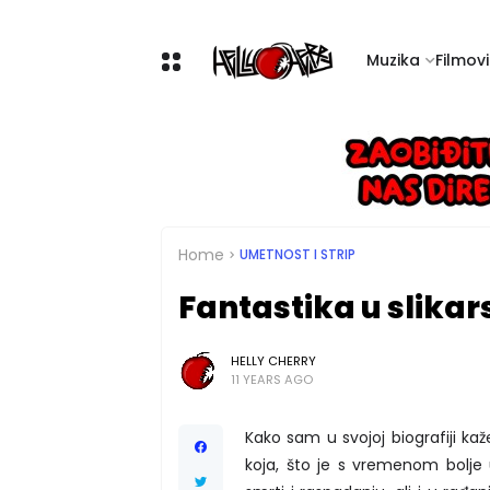
Muzika
Filmovi 
Home
UMETNOST I STRIP
Fantastika u slika
HELLY CHERRY
11 YEARS AGO
Kako sam u svojoj biografiji ka
koja, što je s vremenom bolje u