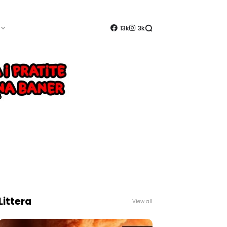
13k
3k
Littera
View all