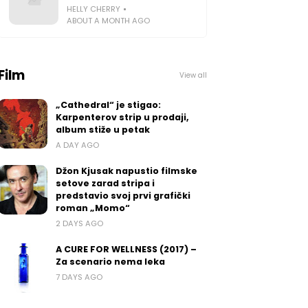
HELLY CHERRY
ABOUT A MONTH AGO
Film
View all
„Cathedral“ je stigao:
Karpenterov strip u prodaji,
album stiže u petak
A DAY AGO
Džon Kjusak napustio filmske
setove zarad stripa i
predstavio svoj prvi grafički
roman „Momo“
2 DAYS AGO
A CURE FOR WELLNESS (2017) –
Za scenario nema leka
7 DAYS AGO