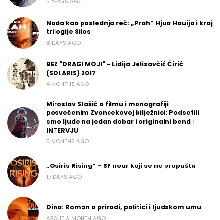
5 YEARS AGO
Nada kao poslednja reč: „Prah“ Hjua Hauija i kraj
trilogije Silos
8 DAYS AGO
BEZ "DRAGI MOJI" - Lidija Jelisavčić Ćirić
(SOLARIS) 2017
4 MONTHS AGO
Miroslav Stašić o filmu i monografiji
posvećenim Zvoncekovoj bilježnici: Podsetili
smo ljude na jedan dobar i originalni bend |
INTERVJU
5 MONTHS AGO
„Osiris Rising“ – SF noar koji se ne propušta
17 DAYS AGO
Dina: Roman o prirodi, politici i ljudskom umu
ABOUT A MONTH AGO