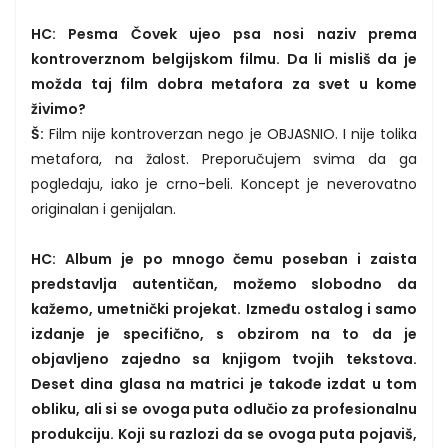
HC: Pesma Čovek ujeo psa nosi naziv prema
kontroverznom belgijskom filmu. Da li misliš da je
možda taj film dobra metafora za svet u kome
živimo?
Š:
Film nije kontroverzan nego je OBJASNIO. I nije tolika
metafora, na žalost. Preporučujem svima da ga
pogledaju, iako je crno-beli. Koncept je neverovatno
originalan i genijalan.
HC: Album je po mnogo čemu poseban i zaista
predstavlja autentičan, možemo slobodno da
kažemo, umetnički projekat. Između ostalog i samo
izdanje je specifično, s obzirom na to da je
objavljeno zajedno sa knjigom tvojih tekstova.
Deset dina glasa na matrici je takođe izdat u tom
obliku, ali si se ovoga puta odlučio za profesionalnu
produkciju. Koji su razlozi da se ovoga puta pojaviš,