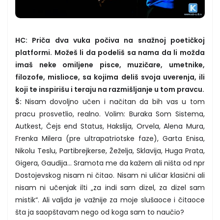
HC: Priča dva vuka počiva na snažnoj poetičkoj
platformi. Možeš li da podeliš sa nama da li možda
imaš neke omiljene pisce, muzičare, umetnike,
filozofe, mislioce, sa kojima deliš svoja uverenja, ili
koji te inspirišu i teraju na razmišljanje u tom pravcu.
Š:
Nisam dovoljno učen i načitan da bih vas u tom
pracu prosvetlio, realno. Volim: Buraka Som Sistema,
Autkest, Čejs end Status, Hakslija, Orvela, Alena Mura,
Frenka Milera (pre ultrapatriotske faze), Garta Enisa,
Nikolu Teslu, Partibrejkerse, Žeželja, Sklavija, Huga Prata,
Gigera, Gaudija... Sramota me da kažem ali ništa od npr
Dostojevskog nisam ni čitao. Nisam ni uličar klasični ali
nisam ni učenjak ilti „za indi sam dizel, za dizel sam
mistik“. Ali valjda je važnije za moje slušaoce i čitaoce
šta ja saopštavam nego od koga sam to naučio?