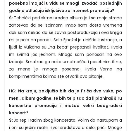
posebno imajući u vidu se mnogi izvođači poslednjih
godina odlučuju isključivo za internet promociju?
Š:
Tehnički perfektno urađen album je i sa moje strane
zahtevao da se iscimam. Imao sam dosta vremena
dok sam čekao da se završi postprodukcija i ova knjiga
mi je pala na pamet. Sale Ejndžel je uništio ilustracije, a
ljudi iz Vulkana su „na keca“ prepoznali kvalitet. Hvala
im svima još jednom. Mnogo sam ponosan na ovo
izdanje. Smatrao ga neko umetnošću i posebnim ili ne,
za mene je mnogo posebno. Hvala Vama na
komplimentima kojima ste otvorili ovo pitanje.
HC: Na kraju, zaključio bih da je Priča dva vuka, po
meni, album godine, te bih te pitao da li planiraš širu
koncertnu promociju i možda veliki beogradski
koncert?
Š:
Ja rep i radim zbog koncerata. Volim da nastupam a
i oni su jedini realni izvor sredstava u celoj priči. Mnogo