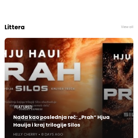
Littera
View all
FEATURED
Nada kao poslednja reč: „Prah“ Hjua
Hauija i kraj trilogije Silos
HELLY CHERRY
8 DAYS AGO