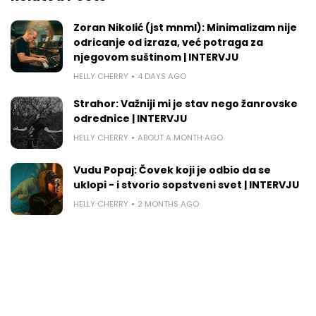
Zoran Nikolić (jst mnml): Minimalizam nije
odricanje od izraza, već potraga za
njegovom suštinom | INTERVJU
HELLY CHERRY
4 DAYS AGO
Strahor: Važniji mi je stav nego žanrovske
odrednice | INTERVJU
HELLY CHERRY
ABOUT A MONTH AGO
Vudu Popaj: Čovek koji je odbio da se
uklopi - i stvorio sopstveni svet | INTERVJU
HELLY CHERRY
2 MONTHS AGO