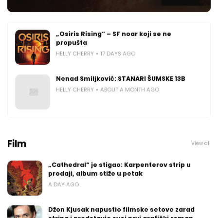
„Osiris Rising“ – SF noar koji se ne
propušta
HELLY CHERRY
17 DAYS AGO
Nenad Smiljković: STANARI ŠUMSKE 13B
HELLY CHERRY
ABOUT A MONTH AGO
Film
View all
„Cathedral“ je stigao: Karpenterov strip u
prodaji, album stiže u petak
A DAY AGO
Džon Kjusak napustio filmske setove zarad