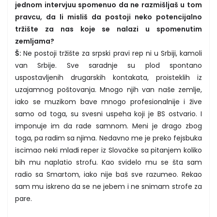
jednom intervjuu spomenuo da ne razmišljaš u tom
pravcu, da li misliš da postoji neko potencijalno
tržište za nas koje se nalazi u spomenutim
zemljama?
Š:
Ne postoji tržište za srpski pravi rep ni u Srbiji, kamoli
van Srbije. Sve saradnje su plod spontano
uspostavljenih drugarskih kontakata, proisteklih iz
uzajamnog poštovanja. Mnogo njih van naše zemlje,
iako se muzikom bave mnogo profesionalnije i žive
samo od toga, su svesni uspeha koji je BS ostvario. I
imponuje im da rade samnom. Meni je drago zbog
toga, pa radim sa njima. Nedavno me je preko fejsbuka
iscimao neki mlađi reper iz Slovačke sa pitanjem koliko
bih mu naplatio strofu. Kao svidelo mu se šta sam
radio sa Smartom, iako nije baš sve razumeo. Rekao
sam mu iskreno da se ne jebem i ne snimam strofe za
pare.