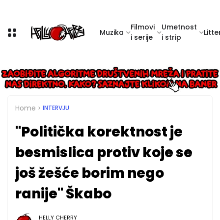
Filmovi
Umetnost
Muzika
Litte
i serije
i strip
Home
INTERVJU
"Politička korektnost je
besmislica protiv koje se
još žešće borim nego
ranije" Škabo
HELLY CHERRY