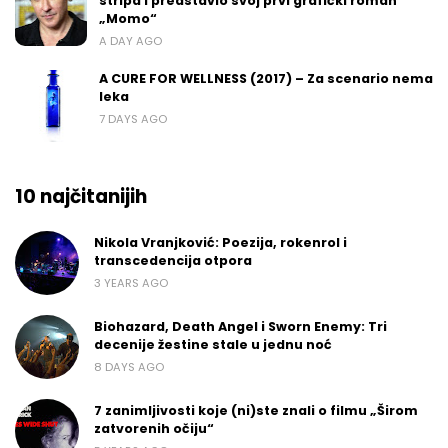
stripa i predstavio svoj prvi grafički roman
„Momo“
A DAY AGO
A CURE FOR WELLNESS (2017) – Za scenario nema
leka
7 DAYS AGO
10 najčitanijih
Nikola Vranjković: Poezija, rokenrol i
transcedencija otpora
3 YEARS AGO
Biohazard, Death Angel i Sworn Enemy: Tri
decenije žestine stale u jednu noć
8 DAYS AGO
7 zanimljivosti koje (ni)ste znali o filmu „Širom
zatvorenih očiju“