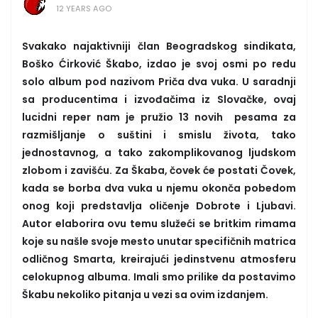
12 YEARS AGO
Svakako najaktivniji član Beogradskog sindikata,
Boško Ćirković Škabo, izdao je svoj osmi po redu
solo album pod nazivom Priča dva vuka. U saradnji
sa producentima i izvođačima iz Slovačke, ovaj
lucidni reper nam je pružio 13 novih pesama za
razmišljanje o suštini i smislu života, tako
jednostavnog, a tako zakomplikovanog ljudskom
zlobom i zavišću. Za Škaba, čovek će postati Čovek,
kada se borba dva vuka u njemu okonča pobedom
onog koji predstavlja oličenje Dobrote i Ljubavi.
Autor elaborira ovu temu služeći se britkim rimama
koje su našle svoje mesto unutar specifičnih matrica
odličnog Smarta, kreirajući jedinstvenu atmosferu
celokupnog albuma. Imali smo prilike da postavimo
Škabu nekoliko pitanja u vezi sa ovim izdanjem.