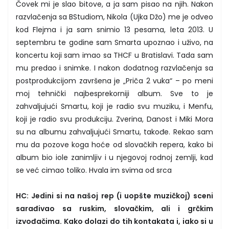
Čovek mi je slao bitove, a ja sam pisao na njih. Nakon
razvlačenja sa BStudiom, Nikola (Ujka Džo) me je odveo
kod Flejma i ja sam snimio 13 pesama, leta 2013. U
septembru te godine sam Smarta upoznao i uživo, na
koncertu koji sam imao sa THCF u Bratislavi. Tada sam
mu predao i snimke. I nakon dodatnog razvlačenja sa
postprodukcijom završena je „Priča 2 vuka“ – po meni
moj tehnički najbesprekorniji album. Sve to je
zahvaljujući Smartu, koji je radio svu muziku, i Menfu,
koji je radio svu produkciju. Zverina, Danost i Miki Mora
su na albumu zahvaljujući Smartu, takođe. Rekao sam
mu da pozove koga hoće od slovačkih repera, kako bi
album bio iole zanimljiv i u njegovoj rodnoj zemlji, kad
se već cimao toliko. Hvala im svima od srca
HC: Jedini si na našoj rep (i uopšte muzičkoj) sceni
sarađivao sa ruskim, slovačkim, ali i grčkim
izvođačima. Kako dolazi do tih kontakata i, iako si u