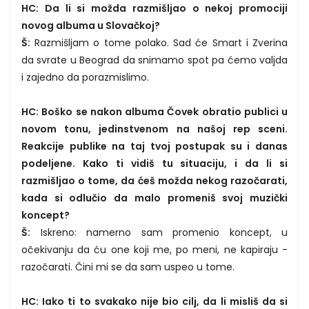
HC: Da li si možda razmišljao o nekoj promociji
novog albuma u Slovačkoj?
Š:
Razmišljam o tome polako. Sad će Smart i Zverina
da svrate u Beograd da snimamo spot pa ćemo valjda
i zajedno da porazmislimo.
HC: Boško se nakon albuma Čovek obratio publici u
novom tonu, jedinstvenom na našoj rep sceni.
Reakcije publike na taj tvoj postupak su i danas
podeljene. Kako ti vidiš tu situaciju, i da li si
razmišljao o tome, da ćeš možda nekog razočarati,
kada si odlučio da malo promeniš svoj muzički
koncept?
Š:
Iskreno: namerno sam promenio koncept, u
očekivanju da ću one koji me, po meni, ne kapiraju -
razočarati. Čini mi se da sam uspeo u tome.
HC: Iako ti to svakako nije bio cilj, da li misliš da si