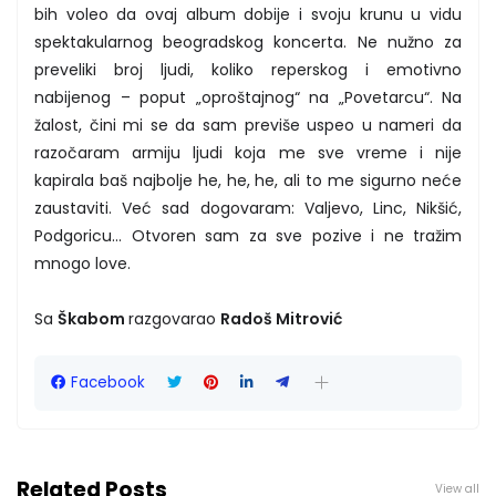
bih voleo da ovaj album dobije i svoju krunu u vidu
spektakularnog beogradskog koncerta. Ne nužno za
preveliki broj ljudi, koliko reperskog i emotivno
nabijenog – poput „oproštajnog“ na „Povetarcu“. Na
žalost, čini mi se da sam previše uspeo u nameri da
razočaram armiju ljudi koja me sve vreme i nije
kapirala baš najbolje he, he, he, ali to me sigurno neće
zaustaviti. Već sad dogovaram: Valjevo, Linc, Nikšić,
Podgoricu... Otvoren sam za sve pozive i ne tražim
mnogo love.
Sa
Škabom
razgovarao
Radoš Mitrović
Facebook
Related Posts
View all