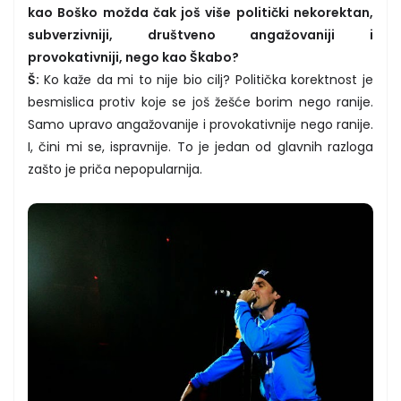
kao Boško možda čak još više politički nekorektan,
subverzivniji, društveno angažovaniji i
provokativniji, nego kao Škabo?
Š:
Ko kaže da mi to nije bio cilj? Politička korektnost je
besmislica protiv koje se još žešće borim nego ranije.
Samo upravo angažovanije i provokativnije nego ranije.
I, čini mi se, ispravnije. To je jedan od glavnih razloga
zašto je priča nepopularnija.