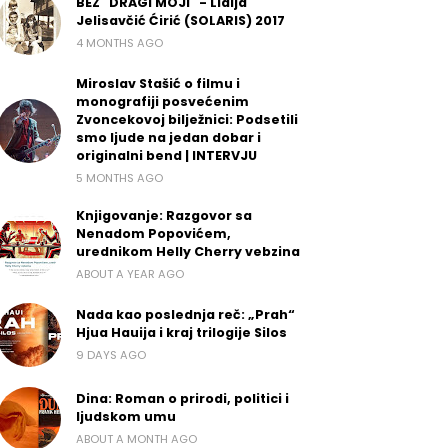
BEZ "DRAGI MOJI" - Lidija
Jelisavčić Ćirić (SOLARIS) 2017
4 MONTHS AGO
Miroslav Stašić o filmu i
monografiji posvećenim
Zvoncekovoj bilježnici: Podsetili
smo ljude na jedan dobar i
originalni bend | INTERVJU
5 MONTHS AGO
Knjigovanje: Razgovor sa
Nenadom Popovićem,
urednikom Helly Cherry vebzina
ABOUT A YEAR AGO
Nada kao poslednja reč: „Prah“
Hjua Hauija i kraj trilogije Silos
9 DAYS AGO
Dina: Roman o prirodi, politici i
ljudskom umu
ABOUT A MONTH AGO