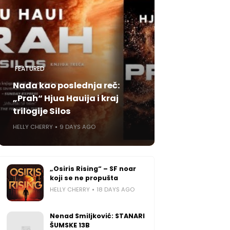
FEATURED
Nada kao poslednja reč:
„Prah“ Hjua Hauija i kraj
trilogije Silos
HELLY CHERRY
9 DAYS AGO
„Osiris Rising“ – SF noar
koji se ne propušta
HELLY CHERRY
18 DAYS AGO
Nenad Smiljković: STANARI
ŠUMSKE 13B