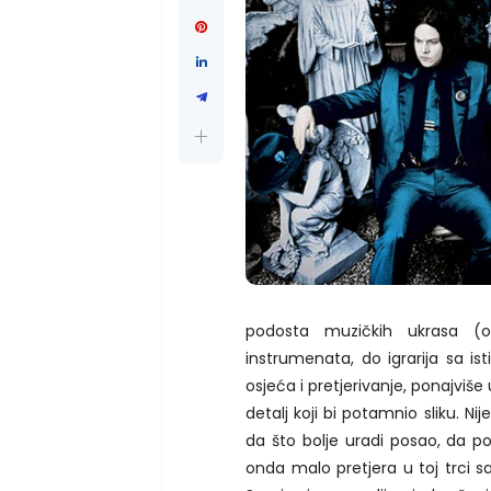
podosta muzičkih ukrasa (od
instrumenata, do igrarija sa is
osjeća i pretjerivanje, ponajviš
detalj koji bi potamnio sliku. N
da što bolje uradi posao, da p
onda malo pretjera u toj trci s