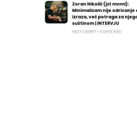
Zoran Nikolić (jst mnml):
Minimalizam nije odricanje
izraza, već potraga za nje
suštinom | INTERVJU
HELLY CHERRY
5 DAYS AGO