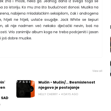
vjek zna i može, neka ga. Jednog dana iz svega toga se
ma za istoriju. Ko mu zna što budućnost donosi. Muzika na
 šarena, nabijena mladalačkim seksipilom, čak i androgena
, htjeli ne htjeli, uvlače svugdje. Jack White se šepuri
m, ali nije nadmen već nekako dječački nevin, baš na
sti. Vrlo zanimljiv album koga ne treba podcjeniti i jasan
i još dobre muzike.
View all
in'
Mučin - Mučin/... Besmislenost
len
njegovo je postojanje
HELLY CHERRY
4 DAYS AGO
u SAD
O