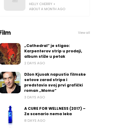
HELLY CHERRY
ABOUT A MONTH AGO
Film
View all
„Cathedral“ je stigao:
Karpenterov strip u prodaji,
album stiže u petak
2 DAYS AGO
Džon Kjusak napustio filmske
setove zarad stripa i
predstavio svoj prvi grafički
roman „Momo“
3 DAYS AGO
A CURE FOR WELLNESS (2017) –
Za scenario nema leka
8 DAYS AGO