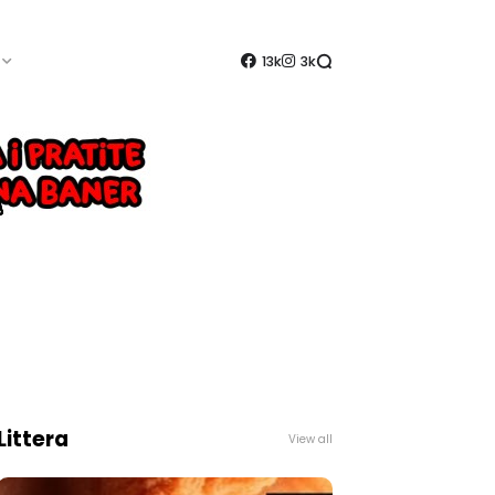
13k
3k
Littera
View all