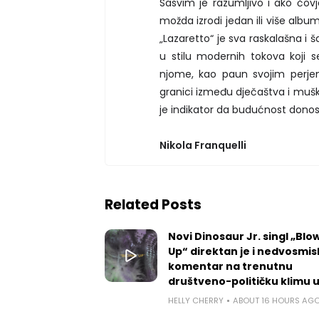
Sasvim je razumljivo i ako čo
možda izrodi jedan ili više albu
„Lazaretto“ je sva raskalašna i
u stilu modernih tokova koji se
njome, kao paun svojim perje
granici između dječaštva i muško
je indikator da budućnost donos
Nikola Franquelli
Related Posts
Novi Dinosaur Jr. singl „Blow
Up“ direktan je i nedvosmis
komentar na trenutnu
društveno-političku klimu 
HELLY CHERRY
ABOUT 16 HOURS AG