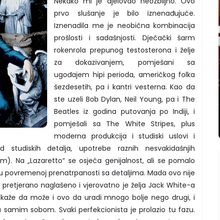
Nekako mi je djelovao neozbiljno. Ovo
prvo slušanje je bilo iznenađujuće.
Iznenadila me je neobična kombinacija
prošlosti i sadašnjosti. Dječački šarm
rokenrola prepunog testosterona i želje
za dokazivanjem, pomješani sa
ugođajem hipi perioda, američkog folka
šezdesetih, pa i kantri vesterna. Kao da
ste uzeli Bob Dylan, Neil Young, pa i The
Beatles iz godina putovanja po Indiji, i
pomješali sa The White Stripes, plus
moderna produkcija i studiski uslovi i
 studiskih detalja, upotrebe raznih nesvakidašnjih
tim). Na „Lazaretto“ se osjeća genijalnost, ali se pomalo
e u povremenoj prenatrpanosti sa detaljima. Mada ovo nije
ije pretjerano naglašeno i vjerovatno je želja Jack White-a
okaže da može i ovo da uradi mnogo bolje nego drugi, i
a samim sobom. Svaki perfekcionista je prolazio tu fazu.