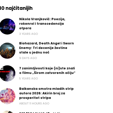
10 najčitanijih
Nikola Vranjković: Poezija,
rokenrol i transcedencija
otpora
3 YEARS AGO
Biohazard, Death Angel i Sworn
Enemy: Tri decenije žestine
stale u jednu noć
9 DAYS AGO
7 zanimljivosti koje (ni)ste znali
o filmu „Širom zatvorenih očiju“
5 YEARS AGO
Balkanska smotra mladih strip
autora 2026: Akirin broj za
prosperitet stripa
ABOUT 11 HOURS AGO