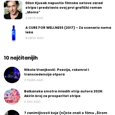
Džon Kjusak napustio filmske setove zarad
stripa i predstavio svoj prvi grafički roman
„Momo“
3 DAYS AGO
A CURE FOR WELLNESS (2017) – Za scenario nema
leka
8 DAYS AGO
10 najčitanijih
Nikola Vranjković: Poezija, rokenrol i
transcedencija otpora
3 YEARS AGO
Balkanska smotra mladih strip autora 2026:
Akirin broj za prosperitet stripa
A DAY AGO
7 zanimljivosti koje (ni)ste znali o filmu „Širom