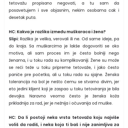
tetovažu propisano negovati, a tu sam da
posavetujem i sve objasnim, nekim osobama cak i
desetak puta.
HC: Kakva je razlika između muškaraca i žena?
Slipi:
Razlika je velika, verovali ili ne. Od same ideje, pa
do kraja. Sa muškarcima je lakše dogovoriti se oko
motiva, ali sam proces im je često bolniji nego
ženama, i u toku rada su komplikovaniji. Žene su može
se reći teže u toku pripreme tetovaže, i jako često
paniče pre početka, ali u toku rada su sjajne. Ženska
tolerancija na bol je nešto čemu se stvarno divim, jer
eto jedini klijent koji je zaspao u toku tetoviranja je bila
devojka. Naravno veoma često je ženska koža
prikladnija za rad, jer je nežnija i očuvanija od muške.
HC: Da li postoji neka vrsta tetovaža koju najviše
voliš da radiš, i neka koja ti baš i nije zanimljiva za