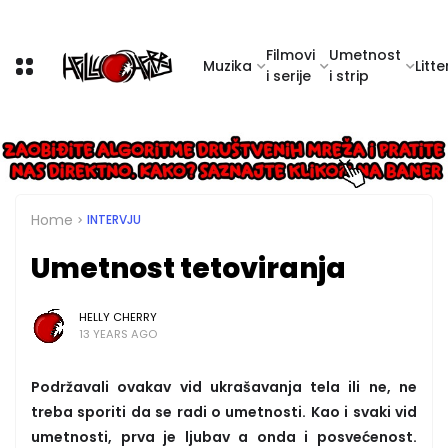
Filmovi
Umetnost
Muzika
Litte
i serije
i strip
Home
INTERVJU
Umetnost tetoviranja
HELLY CHERRY
13 YEARS AGO
Podržavali ovakav vid ukrašavanja tela ili ne, ne
treba sporiti da se radi o umetnosti. Kao i svaki vid
umetnosti, prva je ljubav a onda i posvećenost.