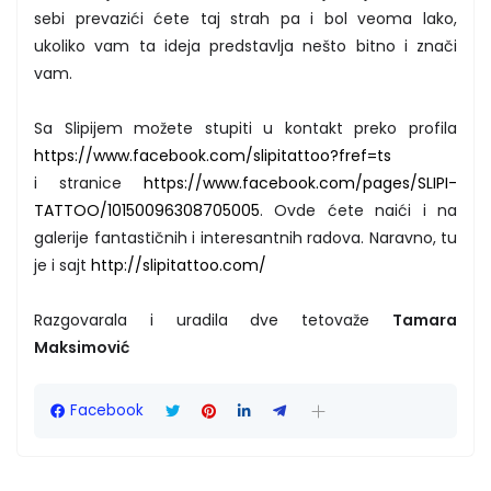
sebi prevazići ćete taj strah pa i bol veoma lako,
ukoliko vam ta ideja predstavlja nešto bitno i znači
vam.
Sa Slipijem možete stupiti u kontakt preko profila
https://www.facebook.com/slipitattoo?fref=ts
i stranice
https://www.facebook.com/pages/SLIPI-
TATTOO/10150096308705005
. Ovde ćete naići i na
galerije fantastičnih i interesantnih radova. Naravno, tu
je i sajt
http://slipitattoo.com/
Razgovarala i uradila dve tetovaže
Tamara
Maksimović
Facebook