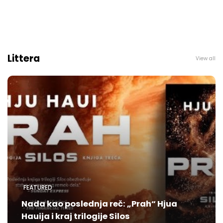
Littera
View all
FEATURED
Nada kao poslednja reč: „Prah“ Hjua
Hauija i kraj trilogije Silos