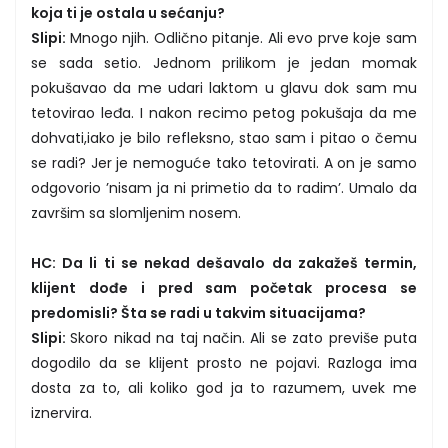
koja ti je ostala u sećanju?
Slipi:
Mnogo njih. Odlično pitanje. Ali evo prve koje sam
se sada setio. Jednom prilikom je jedan momak
pokušavao da me udari laktom u glavu dok sam mu
tetovirao leđa. I nakon recimo petog pokušaja da me
dohvati,iako je bilo refleksno, stao sam i pitao o čemu
se radi? Jer je nemoguće tako tetovirati. A on je samo
odgovorio ’nisam ja ni primetio da to radim’. Umalo da
završim sa slomljenim nosem.
HC: Da li ti se nekad dešavalo da zakažeš termin,
klijent dođe i pred sam početak procesa se
predomisli? Šta se radi u takvim situacijama?
Slipi:
Skoro nikad na taj način. Ali se zato previše puta
dogodilo da se klijent prosto ne pojavi. Razloga ima
dosta za to, ali koliko god ja to razumem, uvek me
iznervira.