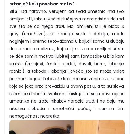
crtanje? Neki poseban motiv?
Slipi:
Da naravno. Verujem da svaki umetnik ima svoj
omiljeni stil, iako u većini slučajeva mora pristati da radi
sve sto se od njega traži. Moj omiljeni stil je black &
gray (crno/sivo), sa mnogo senki i detalja, mada
naginjem i prema tetovažama u boji,ali samo u slučaju
da se radi o realizmu, koji mi je stvarno omiljeni. A sto
se tiče samih motiva ljubitelj sam fantastike u bilo kom
smislu (zmajevi, feniksi, anđeli, đavoli, horor, lobanje,
ratnici), a takođe i lobanja i cveća sto se može videti
po mom logou. Tetovaže koje mi nisu zanimljive su one
koje se jako brzo prevaziđu u ovom poslu, a to su slova,
rečenice i tribali u svakom smisli, jer to su motivi koji od
umetnika ne traže nikakav naročiti trud, i ne daju mu
nikakvu slobodu i umetnički pečat, i samim tim
nemogućnost napretka.