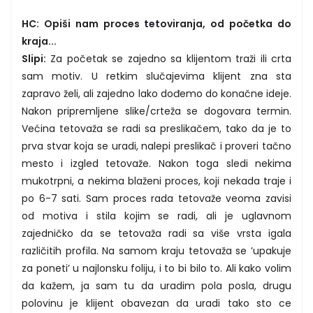
HC: Opiši nam proces tetoviranja, od početka do
kraja...
Slipi:
Za početak se zajedno sa klijentom traži ili crta
sam motiv. U retkim slučajevima klijent zna sta
zapravo želi, ali zajedno lako dođemo do konačne ideje.
Nakon pripremljene slike/crteža se dogovara termin.
Većina tetovaža se radi sa preslikačem, tako da je to
prva stvar koja se uradi, nalepi preslikač i proveri tačno
mesto i izgled tetovaže. Nakon toga sledi nekima
mukotrpni, a nekima blaženi proces, koji nekada traje i
po 6-7 sati. Sam proces rada tetovaže veoma zavisi
od motiva i stila kojim se radi, ali je uglavnom
zajedničko da se tetovaža radi sa više vrsta igala
različitih profila. Na samom kraju tetovaža se ’upakuje
za poneti’ u najlonsku foliju, i to bi bilo to. Ali kako volim
da kažem, ja sam tu da uradim pola posla, drugu
polovinu je klijent obavezan da uradi tako sto ce