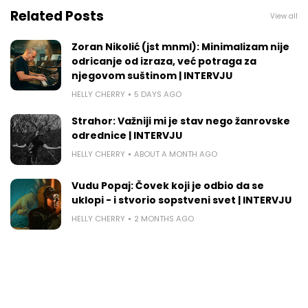
Related Posts
View all
Zoran Nikolić (jst mnml): Minimalizam nije
odricanje od izraza, već potraga za
njegovom suštinom | INTERVJU
HELLY CHERRY
5 DAYS AGO
Strahor: Važniji mi je stav nego žanrovske
odrednice | INTERVJU
HELLY CHERRY
ABOUT A MONTH AGO
Vudu Popaj: Čovek koji je odbio da se
uklopi - i stvorio sopstveni svet | INTERVJU
HELLY CHERRY
2 MONTHS AGO