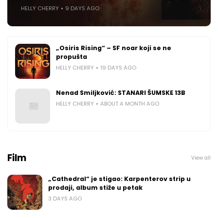
HELLY CHERRY
9 DAYS AGO
„Osiris Rising“ – SF noar koji se ne
propušta
HELLY CHERRY
19 DAYS AGO
Nenad Smiljković: STANARI ŠUMSKE 13B
HELLY CHERRY
ABOUT A MONTH AGO
Film
View all
„Cathedral“ je stigao: Karpenterov strip u
prodaji, album stiže u petak
3 DAYS AGO