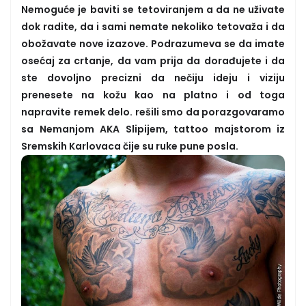
Nemoguće je baviti se tetoviranjem a da ne uživate
dok radite, da i sami nemate nekoliko tetovaža i da
obožavate nove izazove. Podrazumeva se da imate
osećaj za crtanje, da vam prija da dorađujete i da
ste dovoljno precizni da nečiju ideju i viziju
prenesete na kožu kao na platno i od toga
napravite remek delo. rešili smo da porazgovaramo
sa Nemanjom AKA Slipijem, tattoo majstorom iz
Sremskih Karlovaca čije su ruke pune posla.