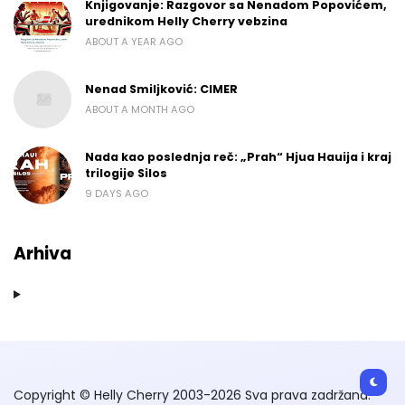
Knjigovanje: Razgovor sa Nenadom Popovićem,
urednikom Helly Cherry vebzina
ABOUT A YEAR AGO
Nenad Smiljković: CIMER
ABOUT A MONTH AGO
Nada kao poslednja reč: „Prah“ Hjua Hauija i kraj
trilogije Silos
9 DAYS AGO
Arhiva
Copyright © Helly Cherry 2003-2026 Sva prava zadržana.