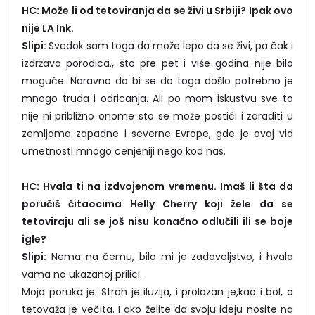
HC: Može li od tetoviranja da se živi u Srbiji? Ipak ovo
nije LA Ink.
Slipi:
Svedok sam toga da može lepo da se živi, pa čak i
izdržava porodica., što pre pet i više godina nije bilo
moguće. Naravno da bi se do toga došlo potrebno je
mnogo truda i odricanja. Ali po mom iskustvu sve to
nije ni približno onome sto se može postići i zaraditi u
zemljama zapadne i severne Evrope, gde je ovaj vid
umetnosti mnogo cenjeniji nego kod nas.
HC: Hvala ti na izdvojenom vremenu. Imaš li šta da
poručiš čitaocima Helly Cherry koji žele da se
tetoviraju ali se još nisu konačno odlučili ili se boje
igle?
Slipi:
Nema na čemu, bilo mi je zadovoljstvo, i hvala
vama na ukazanoj prilici.
Moja poruka je: Strah je iluzija, i prolazan je,kao i bol, a
tetovaža je večita. I ako želite da svoju ideju nosite na