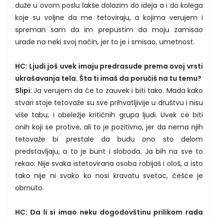
duže u ovom poslu lakše dolazim do ideja a i do kolega
koje su voljne da me tetoviraju, a kojima verujem i
spreman sam da im prepustim da moju zamisao
urade na neki svoj način, jer to je i smisao, umetnost.
HC: Ljudi još uvek imaju predrasude prema ovoj vrsti
ukrašavanja tela. Šta ti imaš da poručiš na tu temu?
Slipi:
Ja verujem da će to zauvek i biti tako. Mada kako
stvari stoje tetovaže su sve prihvatljivije u društvu i nisu
više tabu, i obeležje kritičnih grupa ljudi. Uvek ce biti
onih koji se protive, ali to je pozitivno, jer da nema njih
tetovaže bi prestale da budu ono sto delom
predstavljaju, a to je bunt i sloboda. Ja bih na sve to
rekao: Nije svaka istetovirana osoba robijaš i ološ, a isto
tako nije ni svako ko nosi kravatu svetac, češće je
obrnuto.
HC: Da li si imao neku dogodovštinu prilikom rada