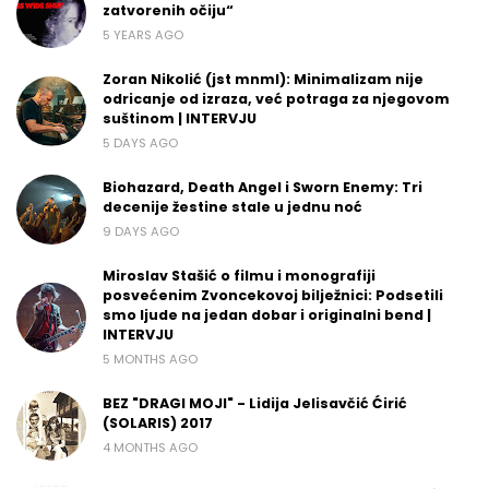
zatvorenih očiju“
5 YEARS AGO
Zoran Nikolić (jst mnml): Minimalizam nije
odricanje od izraza, već potraga za njegovom
suštinom | INTERVJU
5 DAYS AGO
Biohazard, Death Angel i Sworn Enemy: Tri
decenije žestine stale u jednu noć
9 DAYS AGO
Miroslav Stašić o filmu i monografiji
posvećenim Zvoncekovoj bilježnici: Podsetili
smo ljude na jedan dobar i originalni bend |
INTERVJU
5 MONTHS AGO
BEZ "DRAGI MOJI" - Lidija Jelisavčić Ćirić
(SOLARIS) 2017
4 MONTHS AGO