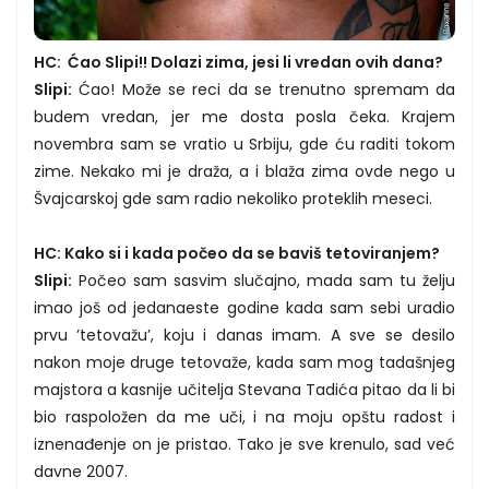
HC: Ćao Slipi!! Dolazi zima, jesi li vredan ovih dana?
Slipi:
Ćao! Može se reci da se trenutno spremam da
budem vredan, jer me dosta posla čeka. Krajem
novembra sam se vratio u Srbiju, gde ću raditi tokom
zime. Nekako mi je draža, a i blaža zima ovde nego u
Švajcarskoj gde sam radio nekoliko proteklih meseci.
HC: Kako si i kada počeo da se baviš tetoviranjem?
Slipi:
Počeo sam sasvim slučajno, mada sam tu želju
imao još od jedanaeste godine kada sam sebi uradio
prvu ’tetovažu’, koju i danas imam. A sve se desilo
nakon moje druge tetovaže, kada sam mog tadašnjeg
majstora a kasnije učitelja Stevana Tadića pitao da li bi
bio raspoložen da me uči, i na moju opštu radost i
iznenađenje on je pristao. Tako je sve krenulo, sad već
davne 2007.